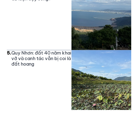
5
.
Quy Nhơn: đất 40 năm khai
vỡ và canh tác vẫn bị coi là
đất hoang