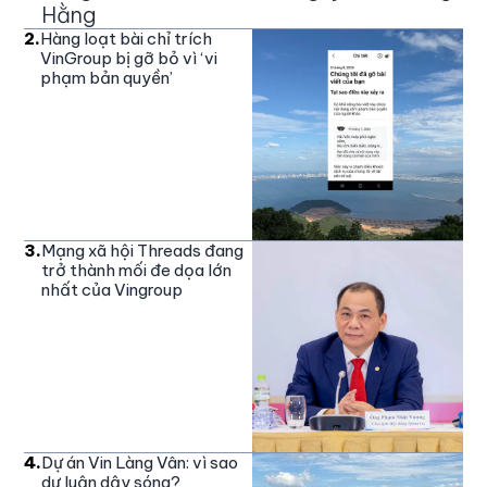
Hằng
2
.
Hàng loạt bài chỉ trích
VinGroup bị gỡ bỏ vì ‘vi
phạm bản quyền’
3
.
Mạng xã hội Threads đang
trở thành mối đe dọa lớn
nhất của Vingroup
4
.
Dự án Vin Làng Vân: vì sao
dư luận dậy sóng?