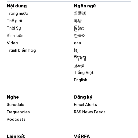
Nội dung
Ngôn ngữ
Trong nước
普通话
Thế giới
粤语
Thời Sự
မြန်မာ
Bình luận
한국어
Video
ລາວ
Tranh biếm hoạ
ខ្មែ
བོད་སྐད།
ئۇيغۇر
Tiếng Việt
English
Nghe
Đăng ký
Schedule
Email Alerts
Opens in new w
Frequencies
RSS News Feeds
Podcasts
Liên kết
Về RFA