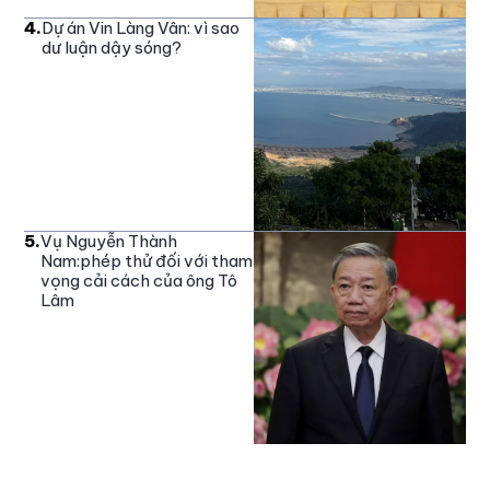
4
.
Dự án Vin Làng Vân: vì sao
dư luận dậy sóng?
5
.
Vụ Nguyễn Thành
Nam:phép thử đối với tham
vọng cải cách của ông Tô
Lâm