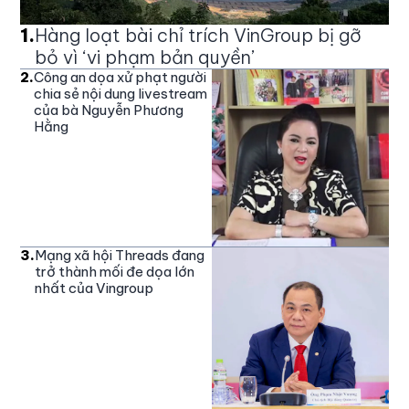
1
.
Hàng loạt bài chỉ trích VinGroup bị gỡ
bỏ vì ‘vi phạm bản quyền’
2
.
Công an dọa xử phạt người
chia sẻ nội dung livestream
của bà Nguyễn Phương
Hằng
3
.
Mạng xã hội Threads đang
trở thành mối đe dọa lớn
nhất của Vingroup