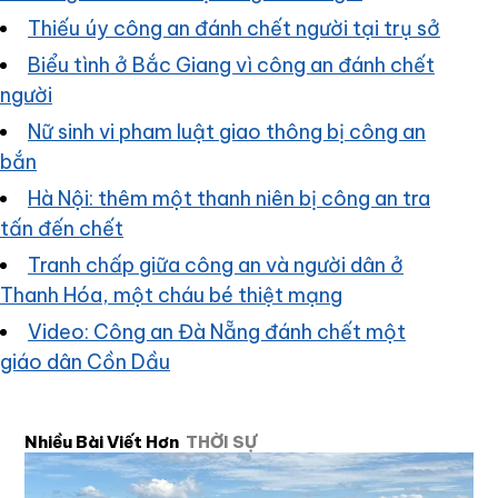
Thiếu úy công an đánh chết người tại trụ sở
Biểu tình ở Bắc Giang vì công an đánh chết
người
Nữ sinh vi pham luật giao thông bị công an
bắn
Hà Nội: thêm một thanh niên bị công an tra
tấn đến chết
Tranh chấp giữa công an và người dân ở
Thanh Hóa, một cháu bé thiệt mạng
Video: Công an Đà Nẵng đánh chết một
giáo dân Cồn Dầu
Nhiều Bài Viết Hơn
THỜI SỰ