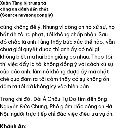
Xuân Tùng bị trung tá
công an đánh đến chết.
(Source nuvuongcongly)
cũng không để ý. Nhưng vì công an họ xử sự, họ
bắt đè tôi ra phạt, tôi không chấp nhận. Sau
đó chắc là anh Tùng thấy bức xúc thế nào, vẫn
chưa giải quyết được thì anh ấy có nói gì
không biết mà hai bên giằng co nhau. Theo tôi
thì việc đấy là tôi không đồng ý với cách xử sự
của các anh, làm nó không được ấy mà chặt
chẽ quá đâm ra tôi cảm thấy có sự không ổn,
đâm ra tôi đã không ký vào biên bản.
Trong khi đó, Đài Á Châu Tự Do tìm đến ông
Nguyễn Đức Chung, Phó giám đốc công an Hà
Nội, người trực tiếp chỉ đào việc điều tra vụ án.
Khánh An: