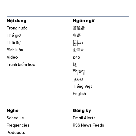
Nội dung
Ngôn ngữ
Trong nước
普通话
Thế giới
粤语
Thời Sự
မြန်မာ
Bình luận
한국어
Video
ລາວ
Tranh biếm hoạ
ខ្មែ
བོད་སྐད།
ئۇيغۇر
Tiếng Việt
English
Nghe
Đăng ký
Schedule
Email Alerts
Opens in new w
Frequencies
RSS News Feeds
Podcasts