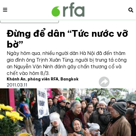
Nội dung
Tì
Bỏ qua nội dung chính
Đừng để dân “Tức nước vỡ
bờ”
Ngày hôm qua, nhiều người dân Hà Nội đã đến thăm
gia đình ông Trịnh Xuân Tùng, người bị trung tá công
an Nguyễn Văn Ninh đánh gây chấn thương cổ và
chết vào hôm 8/3.
Khánh An, phóng viên RFA, Bangkok
2011.03.11