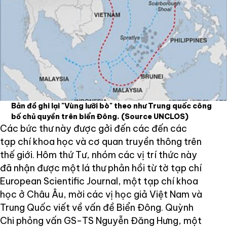
Bản đồ ghi lại "Vùng lưỡi bò" theo như Trung quốc công
bố chủ quyền trên biển Đông.
(Source UNCLOS)
Các bức thư này được gởi đến các đến các
tạp chí khoa học và cơ quan truyền thông trên
thế giới. Hôm thứ Tư, nhóm các vị trí thức này
đã nhận được một lá thư phản hồi từ tờ tạp chí
European Scientific Journal, một tạp chí khoa
học ở Châu Âu, mời các vị học giả Việt Nam và
Trung Quốc viết về vấn đề Biển Đông. Quỳnh
Chi phỏng vấn GS-TS Nguyễn Đăng Hưng, một