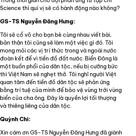
Trong thời gian chờ đợi phản ứng từ tạp chí
Science thì quí vị sẽ có hành động nào không?
GS-TS Nguyễn Đăng Hưng:
Tôi sẽ cổ võ cho bạn bè cùng nhau viết bài,
bản thân tôi cũng sẽ làm một việc gì đó. Tôi
mong mỏi các vị trí thức trong và ngoài nước
đoàn kết để vì tiền đồ đất nước. Biển Đông là
một buồn phổi của dân tộc, nếu bị cưỡng bức
thì Việt Nam sẽ nghẹt thở. Tôi nghĩ người Việt
quan tâm đến tiền đồ dân tộc sẽ phản ứng
bằng trí tuệ của mình để bảo vệ vùng trời vùng
biển của cha ông. Đây là quyền lợi tối thượng
và thiêng liêng của dân tộc.
Quỳnh Chi:
Xin cám ơn GS-TS Nguyễn Đăng Hưng đã giành