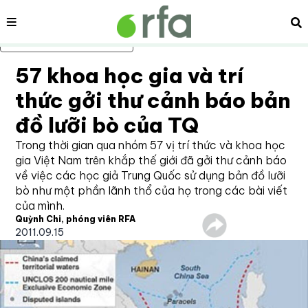
Nội dung
Tì
Bỏ qua nội dung chính
57 khoa học gia và trí
thức gởi thư cảnh báo bản
đồ lưỡi bò của TQ
Trong thời gian qua nhóm 57 vị trí thức và khoa học
gia Việt Nam trên khắp thế giới đã gởi thư cảnh báo
về việc các học giả Trung Quốc sử dụng bản đồ lưỡi
bò như một phần lãnh thổ của họ trong các bài viết
của mình.
Quỳnh Chi, phóng viên RFA
2011.09.15