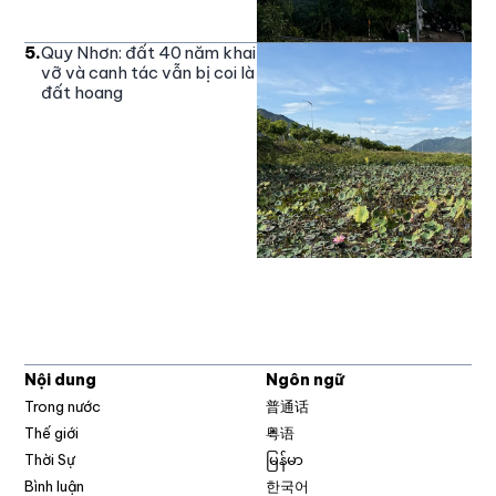
5
.
Quy Nhơn: đất 40 năm khai
vỡ và canh tác vẫn bị coi là
đất hoang
Nội dung
Ngôn ngữ
Trong nước
普通话
Thế giới
粤语
Thời Sự
မြန်မာ
Bình luận
한국어