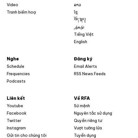
Video
ລາວ
Tranh biếm hoạ
ខ្មែ
བོད་སྐད།
ئۇيغۇر
Tiếng Việt
English
Nghe
Đăng ký
Schedule
Email Alerts
Opens in new w
Frequencies
RSS News Feeds
Podcasts
Liên kết
Về RFA
Opens in new window
Youtube
Sứ mệnh
Opens in new window
Facebook
Nguyên tắc sử dụng
Opens in new window
Twitter
Quyền riêng tư
Opens in new window
Instagram
Vượt tường lửa
Opens in new window
Gửi tin cho chúng tôi
Tuyển dụng