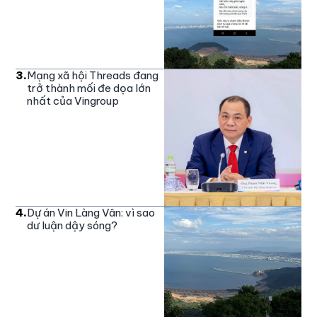
3
.
Mạng xã hội Threads đang
trở thành mối đe dọa lớn
nhất của Vingroup
4
.
Dự án Vin Làng Vân: vì sao
dư luận dậy sóng?