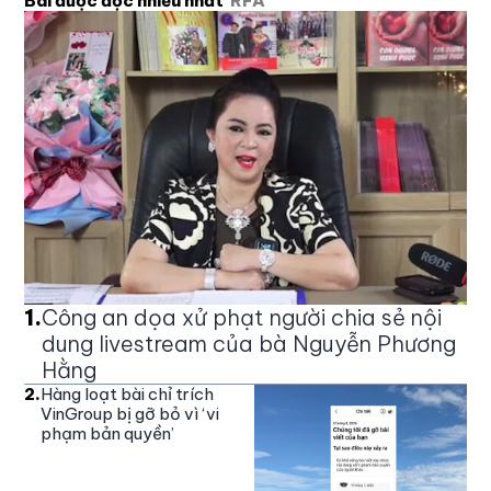
Bài được đọc nhiều nhất
RFA
1
.
Công an dọa xử phạt người chia sẻ nội
dung livestream của bà Nguyễn Phương
Hằng
2
.
Hàng loạt bài chỉ trích
VinGroup bị gỡ bỏ vì ‘vi
phạm bản quyền’