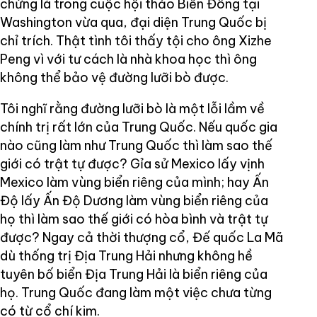
chứng là trong cuộc hội thảo Biển Đông tại
Washington vừa qua, đại diện Trung Quốc bị
chỉ trích. Thật tình tôi thấy tội cho ông Xizhe
Peng vì với tư cách là nhà khoa học thì ông
không thể bảo vệ đường lưỡi bò được.
Tôi nghĩ rằng đường lưỡi bò là một lỗi lầm về
chính trị rất lớn của Trung Quốc. Nếu quốc gia
nào cũng làm như Trung Quốc thì làm sao thế
giới có trật tự được? Gỉa sử Mexico lấy vịnh
Mexico làm vùng biển riêng của mình; hay Ấn
Độ lấy Ấn Độ Dương làm vùng biển riêng của
họ thì làm sao thế giới có hòa bình và trật tự
được? Ngay cả thời thượng cổ, Đế quốc La Mã
dù thống trị Địa Trung Hải nhưng không hề
tuyên bố biển Địa Trung Hải là biển riêng của
họ. Trung Quốc đang làm một việc chưa từng
có từ cổ chí kim.