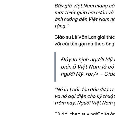
Bây giờ Việt Nam mang cái
mật thiết giữa hai nước và 
ảnh hưởng đến Việt Nam như
tặng.”
Giáo sư Lê Văn Lan giải th
với cái tên gọi mà theo ông,
Đây là nịnh người Mỹ 
biến ở Việt Nam là có
người Mỹ.<br/> - Giáo
“Nó là 1 cái đèn dầu được s
và nó đại diện cho kỹ thuậ
trăm nay. Người Việt Nam g
Từ đó, theo suy nghĩ của ô