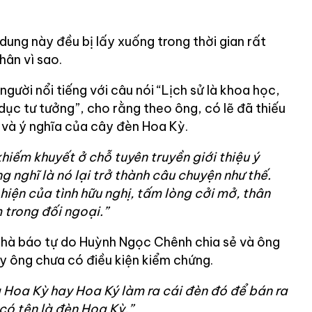
 dung này đều bị lấy xuống trong thời gian rất
hân vì sao.
gười nổi tiếng với câu nói “Lịch sử là khoa học,
dục tư tưởng”, cho rằng theo ông, có lẽ đã thiếu
rị và ý nghĩa của cây đèn Hoa Kỳ.
 khiếm khuyết ở chỗ tuyên truyền giới thiệu ý
 nghĩ là nó lại trở thành câu chuyện như thế.
u hiện của tình hữu nghị, tấm lòng cởi mở, thân
 trong đối ngoại.”
nhà báo tự do Huỳnh Ngọc Chênh chia sẻ và ông
ày ông chưa có điều kiện kiểm chứng.
 Hoa Kỳ hay Hoa Ký làm ra cái đèn đó để bán ra
có tên là đèn Hoa Kỳ.”