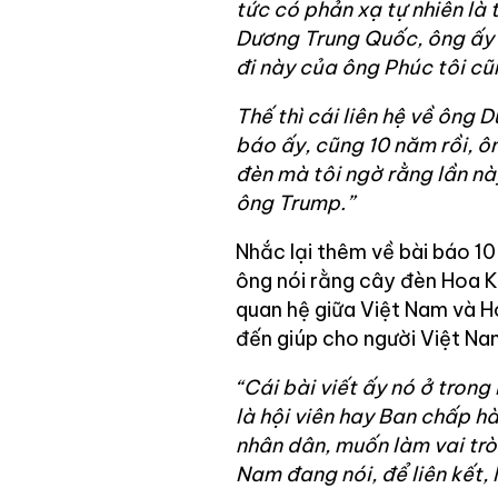
tức có phản xạ tự nhiên là t
Dương Trung Quốc, ông ấy l
đi này của ông Phúc tôi c
Thế thì cái liên hệ về ông 
báo ấy, cũng 10 năm rồi, ô
đèn mà tôi ngờ rằng lần n
ông Trump.”
Nhắc lại thêm về bài báo 1
ông nói rằng cây đèn Hoa K
quan hệ giữa Việt Nam và H
đến giúp cho người Việt Na
“Cái bài viết ấy nó ở tron
là hội viên hay Ban chấp h
nhân dân, muốn làm vai trò
Nam đang nói, để liên kết, l