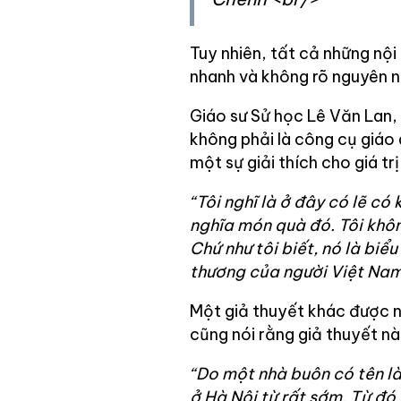
Tuy nhiên, tất cả những nội
nhanh và không rõ nguyên n
Giáo sư Sử học Lê Văn Lan, n
không phải là công cụ giáo 
một sự giải thích cho giá t
“Tôi nghĩ là ở đây có lẽ có
nghĩa món quà đó. Tôi không
Chứ như tôi biết, nó là biể
thương của người Việt Nam
Một giả thuyết khác được 
cũng nói rằng giả thuyết n
“Do một nhà buôn có tên là
ở Hà Nội từ rất sớm. Từ đó 