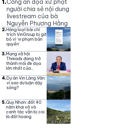
1
.
Công an dọa xử phạt
người chia sẻ nội dung
livestream của bà
Nguyễn Phương Hằng
2
.
Hàng loạt bài chỉ
trích VinGroup bị gỡ
bỏ vì ‘vi phạm bản
quyền’
3
.
Mạng xã hội
Threads đang trở
thành mối đe dọa
lớn nhất của
Vingroup
4
.
Dự án Vin Làng Vân:
vì sao dư luận dậy
sóng?
5
.
Quy Nhơn: đất 40
năm khai vỡ và
canh tác vẫn bị coi
là đất hoang