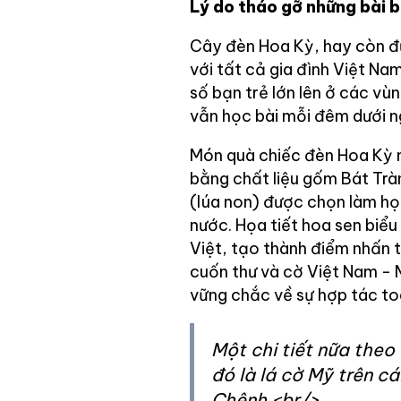
Lý do tháo gỡ những bài 
Cây đèn Hoa Kỳ, hay còn đư
với tất cả gia đình Việt N
số bạn trẻ lớn lên ở các vù
vẫn học bài mỗi đêm dưới n
Món quà chiếc đèn Hoa Kỳ
bằng chất liệu gốm Bát Tràn
(lúa non) được chọn làm họ
nước. Họa tiết hoa sen biểu
Việt, tạo thành điểm nhấn t
cuốn thư và cờ Việt Nam - 
vững chắc về sự hợp tác to
Một chi tiết nữa theo
đó là lá cờ Mỹ trên c
Chênh <br/>