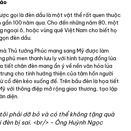
báo
ợc gọi là đèn dầu là một vật thể rất quen thuộc
am gần 100 năm qua. Cho đến những năm 80, một
ng ngoại ô, hoặc vùng quê Việt Nam cho biết họ
gọn đèn dầu.
 mà Thủ tướng Phúc mang sang Mỹ được làm
g phủ men thanh lưu ly với hình tượng đồng lúa
a tiết chân đèn mang ẩn ý về nền văn hóa lúa
 trưng cho tính hướng thiện của tâm hồn người
ừ cổ đèn kéo xuống đế. Trên bầu đèn là họa tiết
Mỹ với thông điệp mở rộng giao thương, tạo lập
àn diện.
 tôi phải dỡ bỏ và có thể không tặng quà
ái đèn bị sai. <br/> - Ông Huỳnh Ngọc