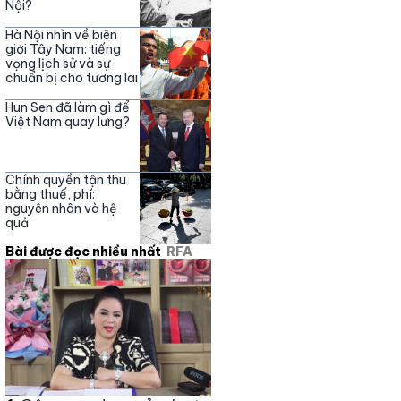
Nội?
Hà Nội nhìn về biên
giới Tây Nam: tiếng
vọng lịch sử và sự
chuẩn bị cho tương lai
Hun Sen đã làm gì để
Việt Nam quay lưng?
Chính quyền tận thu
bằng thuế, phí:
nguyên nhân và hệ
quả
Bài được đọc nhiều nhất
RFA