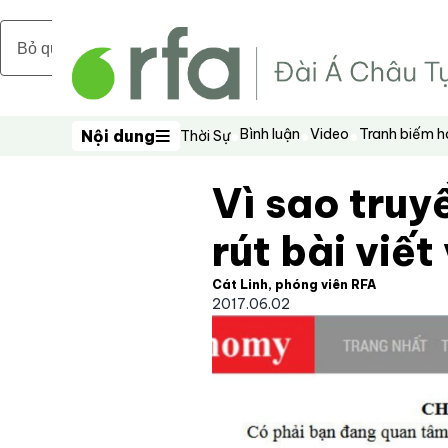
Bỏ qua nội dung chính
Bình luận
Video
Tranh biếm 
Nội dung
Thời Sự
Nội dung
Vì sao truy
rút bài viế
Cát Linh, phóng viên RFA
2017.06.02