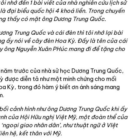
ôi nhớ đến 1 bài viết của nhà nghiên cứu lịch sử
à đại biểu quốc hội 4 khoá liền. Trong chuyến
ũng thấy có mặt ông Dương Trung Quốc.
Dương Trung Quốc và cái đèn thì tôi nhớ lại bài
ng ấy nói về cây đèn Hoa Kỳ. Đấy là tên của cái
ày ông Nguyễn Xuân PHúc mang đi để tặng cho
0 năm trước của nhà sử học Dương Trung Quốc,
ỳ được diễn tả như một minh chứng cho mối
oa Kỳ, trong đó hàm ý biết ơn ánh sáng mang
m.
g bối cảnh hình như ông Dương Trung Quốc khi ấy
ành của Hội Hữu nghị Việt Mỹ, một đoàn thể của
 ‘ngoại giao nhân dân’, như thuật ngữ ở VIệt
iên hệ, kết thân với Mỹ.