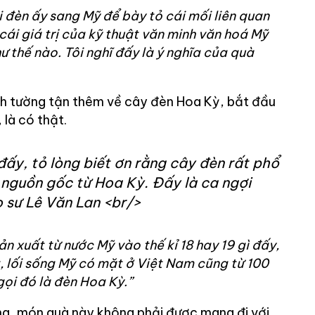
 đèn ấy sang Mỹ để bày tỏ cái mối liên quan
cái giá trị của kỹ thuật văn minh văn hoá Mỹ
 thế nào. Tôi nghĩ đấy là ý nghĩa của quà
ích tường tận thêm về cây đèn Hoa Kỳ, bắt đầu
 là có thật.
đấy, tỏ lòng biết ơn rằng cây đèn rất phổ
 nguồn gốc từ Hoa Kỳ. Đấy là ca ngợi
 sư Lê Văn Lan <br/>
ản xuất từ nước Mỹ vào thế kỉ 18 hay 19 gì đấy,
t, lối sống Mỹ có mặt ở Việt Nam cũng từ 100
ọi đó là đèn Hoa Kỳ.”
ng, món quà này không phải được mang đi với