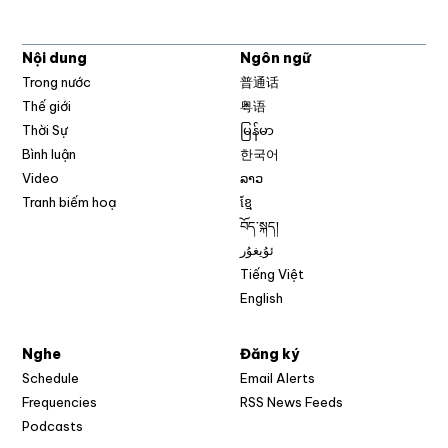
Nội dung
Ngôn ngữ
Trong nước
普通话
Thế giới
粤语
Thời Sự
မြန်မာ
Bình luận
한국어
Video
ລາວ
Tranh biếm hoạ
ខ្មែ
བོད་སྐད།
ئۇيغۇر
Tiếng Việt
English
Nghe
Đăng ký
Schedule
Email Alerts
Opens in new w
Frequencies
RSS News Feeds
Podcasts