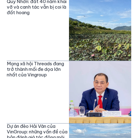
Quy Nhơn: đất 40 năm khai
vỡ và canh tác vẫn bị coi là
đất hoang
Mạng xã hội Threads đang
trở thành mối đe dọa lớn
nhất của Vingroup
Dự án đèo Hải Vân của
VinGroup: những vấn đề của
bản đánh giá tác động môi