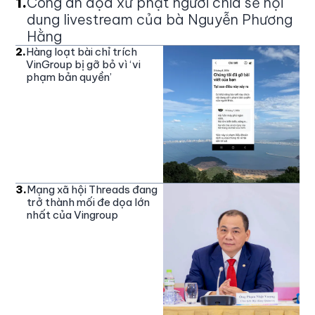
1
.
Công an dọa xử phạt người chia sẻ nội
dung livestream của bà Nguyễn Phương
Hằng
2
.
Hàng loạt bài chỉ trích
VinGroup bị gỡ bỏ vì ‘vi
phạm bản quyền’
3
.
Mạng xã hội Threads đang
trở thành mối đe dọa lớn
nhất của Vingroup