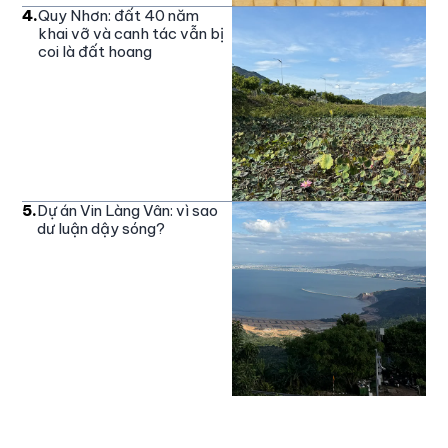
4
.
Quy Nhơn: đất 40 năm
khai vỡ và canh tác vẫn bị
coi là đất hoang
5
.
Dự án Vin Làng Vân: vì sao
dư luận dậy sóng?