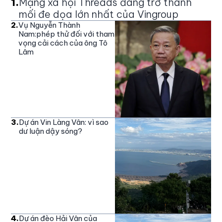
1
.
Mạng xã hội Threads đang trở thành
mối đe dọa lớn nhất của Vingroup
2
.
Vụ Nguyễn Thành
Nam:phép thử đối với tham
vọng cải cách của ông Tô
Lâm
3
.
Dự án Vin Làng Vân: vì sao
dư luận dậy sóng?
4
.
Dự án đèo Hải Vân của