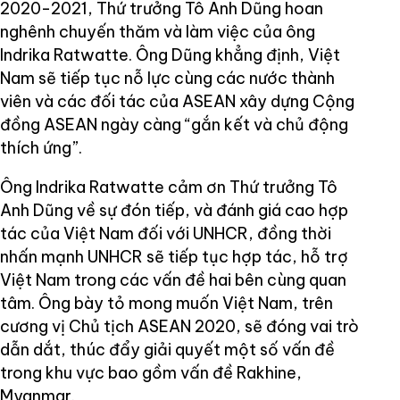
2020-2021, Thứ trưởng Tô Anh Dũng hoan
nghênh chuyến thăm và làm việc của ông
Indrika Ratwatte. Ông Dũng khẳng định, Việt
Nam sẽ tiếp tục nỗ lực cùng các nước thành
viên và các đối tác của ASEAN xây dựng Cộng
đồng ASEAN ngày càng “gắn kết và chủ động
thích ứng”.
Ông Indrika Ratwatte cảm ơn Thứ trưởng Tô
Anh Dũng về sự đón tiếp, và đánh giá cao hợp
tác của Việt Nam đối với UNHCR, đồng thời
nhấn mạnh UNHCR sẽ tiếp tục hợp tác, hỗ trợ
Việt Nam trong các vấn đề hai bên cùng quan
tâm. Ông bày tỏ mong muốn Việt Nam, trên
cương vị Chủ tịch ASEAN 2020, sẽ đóng vai trò
dẫn dắt, thúc đẩy giải quyết một số vấn đề
trong khu vực bao gồm vấn đề Rakhine,
Myanmar.