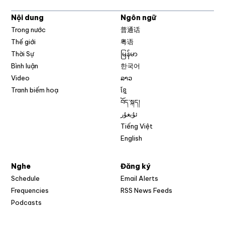
Nội dung
Ngôn ngữ
Trong nước
普通话
Thế giới
粤语
Thời Sự
မြန်မာ
Bình luận
한국어
Video
ລາວ
Tranh biếm hoạ
ខ្មែ
བོད་སྐད།
ئۇيغۇر
Tiếng Việt
English
Nghe
Đăng ký
Schedule
Email Alerts
Opens in new w
Frequencies
RSS News Feeds
Podcasts