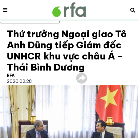
Nội dung
Tì
Bỏ qua nội dung chính
Thứ trưởng Ngoại giao Tô
Anh Dũng tiếp Giám đốc
UNHCR khu vực châu Á –
Thái Bình Dương
RFA
2020.02.28