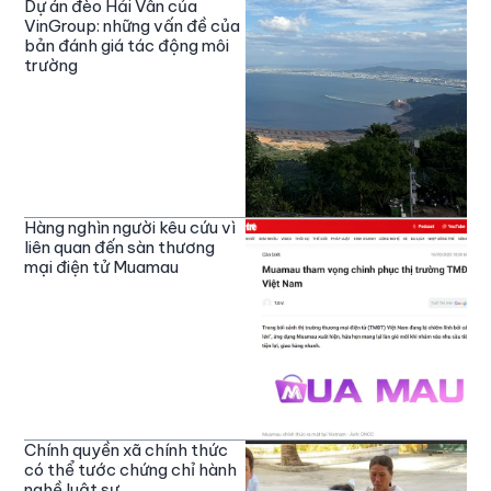
Dự án đèo Hải Vân của
VinGroup: những vấn đề của
bản đánh giá tác động môi
trường
Hàng nghìn người kêu cứu vì
liên quan đến sàn thương
mại điện tử Muamau
Chính quyền xã chính thức
có thể tước chứng chỉ hành
nghề luật sư