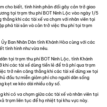
 cho biết, tình hình phản đối gây cản trở giao
ương tại trạm thu phí BOT Ninh Lộc vào ngày 1/5
g thẳng khi các tài xế va chạm với nhân viên tại
 phá tài sản và cản trở việc thu phí tại trạm
 Ủy Ban Nhân Dân tỉnh Khánh Hòa cùng với các
t tình hình như vừa nêu.
dân tại trạm thu phí BOT Ninh Lộc, tỉnh Khánh
 khi các tài xế dùng tiền lẻ để trả phí qua trạm
ệc trở nên căng thẳng khi các tài xế dừng xe tại
chủ đầu tư miễn giảm phí cho người dân sống
ng kẹt xe kéo dài nhiều cây số.
g khi có va chạm giữa các tài xế và nhân viên tại
ả trạm liên tục để hạ nhiệt tại khu vực này.