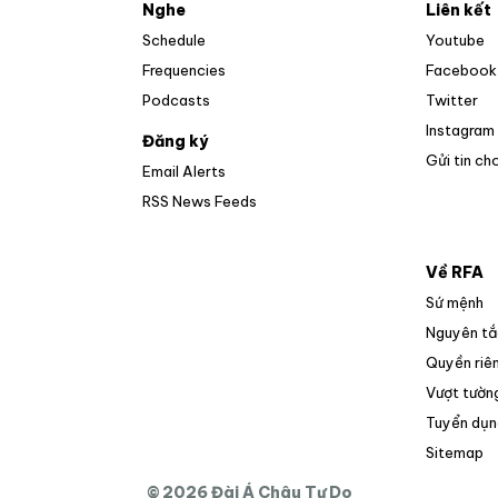
Nghe
Liên kết
O
Schedule
Youtube
Frequencies
Facebook
Op
Podcasts
Twitter
Instagram
Đăng ký
Gửi tin ch
Email Alerts
Opens in new window
RSS News Feeds
Về RFA
Sứ mệnh
Nguyên tắ
Quyền riên
Vượt tường
Tuyển dụn
O
Sitemap
© 2026 Đài Á Châu Tự Do