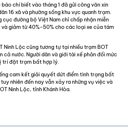
báo chí biết vào tháng 1 đã gửi công văn xin
ân 16 xã và phường sống khu vực quanh trạm.
g cục đường bộ Việt Nam chỉ chấp nhận miễn
 và giảm từ 40%-50% cho các loại xe của tám
OT Ninh Lộc cũng tương tự tại nhiều trạm BOT
n cả nước. Người dân và giới tài xế phản đối mức
ị trí đặt trạm bất hợp lý.
iếng cam kết giải quyết dứt điểm tình trạng bất
 tuy nhiên đến nay vẫn xảy ra những vụ việc và
BOT Ninh Lộc, tỉnh Khánh Hòa.