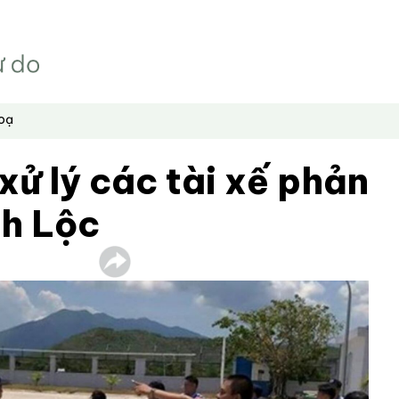
hoạ
 xử lý các tài xế phản
nh Lộc