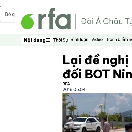
Bỏ qua nội dung chính
Bình luận
Video
Tranh biếm 
Nội dung
Thời Sự
Nội dung
Lại đề nghị
đối BOT Ni
RFA
2018.05.04