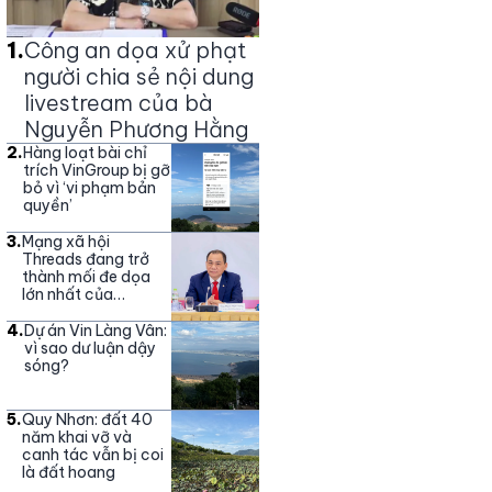
1
.
Công an dọa xử phạt
người chia sẻ nội dung
livestream của bà
Nguyễn Phương Hằng
2
.
Hàng loạt bài chỉ
trích VinGroup bị gỡ
bỏ vì ‘vi phạm bản
quyền’
3
.
Mạng xã hội
Threads đang trở
thành mối đe dọa
lớn nhất của
Vingroup
4
.
Dự án Vin Làng Vân:
vì sao dư luận dậy
sóng?
5
.
Quy Nhơn: đất 40
năm khai vỡ và
canh tác vẫn bị coi
là đất hoang