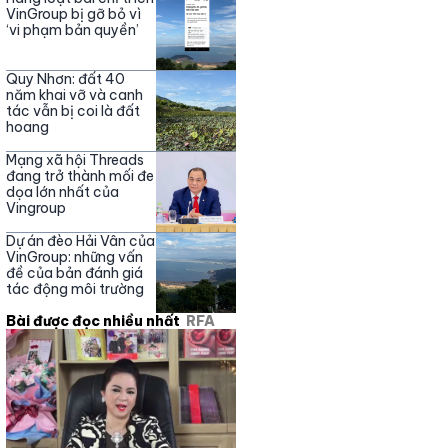
Nguyễn Phương Hằng
VinGroup bị gỡ bỏ vì
‘vi phạm bản quyền’
Quy Nhơn: đất 40
năm khai vỡ và canh
tác vẫn bị coi là đất
hoang
Mạng xã hội Threads
đang trở thành mối đe
dọa lớn nhất của
Vingroup
Dự án đèo Hải Vân của
VinGroup: những vấn
đề của bản đánh giá
tác động môi trường
Bài được đọc nhiều nhất
RFA