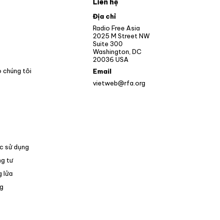
Liên hệ
pens in new window
Địa chỉ
Opens in new window
Radio Free Asia
2025 M Street NW
ens in new window
Suite 300
Washington, DC
Opens in new window
20036 USA
o chúng tôi
Email
vietweb@rfa.org
c sử dụng
g tư
 lửa
Opens in new window
g
pens in new window