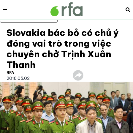
Nội dung
Tì
Bỏ qua nội dung chính
Slovakia bác bỏ có chủ ý
đóng vai trò trong việc
chuyên chở Trịnh Xuân
Thanh
RFA
2018.05.02