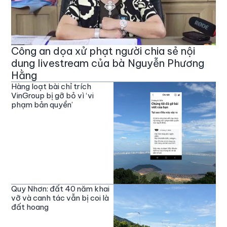
Công an dọa xử phạt người chia sẻ nội
dung livestream của bà Nguyễn Phương
Hằng
Hàng loạt bài chỉ trích
VinGroup bị gỡ bỏ vì ‘vi
phạm bản quyền’
Quy Nhơn: đất 40 năm khai
vỡ và canh tác vẫn bị coi là
đất hoang