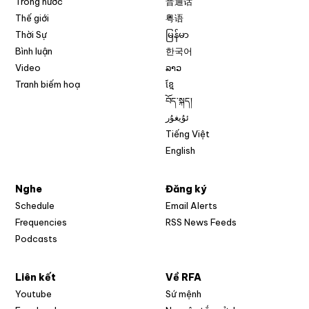
Trong nước
普通话
Thế giới
粤语
Thời Sự
မြန်မာ
Bình luận
한국어
Video
ລາວ
Tranh biếm hoạ
ខ្មែ
བོད་སྐད།
ئۇيغۇر
Tiếng Việt
English
Nghe
Đăng ký
Schedule
Email Alerts
Opens in new w
Frequencies
RSS News Feeds
Podcasts
Liên kết
Về RFA
Opens in new window
Youtube
Sứ mệnh
Opens in new window