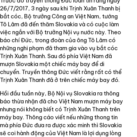
Trước đó truyền thông Đức loan tin rằng ngày
26/7/2017, 3 ngày sau khi Trịnh Xuân Thanh bị
bắt cóc, Bộ trưởng Công an Việt Nam, tướng
Tô Lâm đã đến thăm Slovakia và có cuộc làm
việc ngắn với Bộ trưởng Nội vụ nước này. Theo
báo chí Đức, trong đoàn của ông Tô Lâm có
những nghi phạm đã tham gia vào vụ bắt cóc
Trịnh Xuân Thanh. Sau đó phía Việt Nam đã
mượn Slovakia một chiếc máy bay để di
chuyển. Truyền thông Đức viết rằng rất có thể
Trịnh Xuân Thanh đã ở trên chiếc máy bay đó.
Hồi đầu tuần này, Bộ Nội vụ Slovakia ra thông
báo thừa nhận đã cho Việt Nam mượn máy bay
nhưng nói không biết có Trịnh Xuân Thanh trên
máy bay. Thông cáo viết nếu những thong tin
mà phía Đức đưa ra được xác minh thì Slovakia
sẽ coi hành động của Việt Nam là lợi dụng lòng