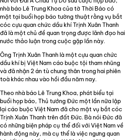
Nói với Đài Á Châu Tự Do sau cuộc họp báo,
nhà báo Lê Trung Khoa của tờ Thời Báo có
mặt tại buổi họp báo tường thuật rằng vụ bắt
cóc cựu quan chức dầu khí Trịnh Xuân Thanh
đã là một chủ đề quan trọng được lãnh đạo hai
nước thảo luận trong cuộc gặp lần này.
Ông Trịnh Xuân Thanh là một cựu quan chức
dầu khí bị Việt Nam cáo buộc tội tham nhũng
và đã nhận 2 án tù chung thân trong hai phiên
toà khác nhau vào hồi đầu năm nay.
Theo nhà báo Lê Trung Khoa, phát biểu tại
buổi họp báo, Thủ tướng Đức một lần nữa lập
lại cáo buộc Việt Nam đã cho mật vụ bắt cóc
Trịnh Xuân Thanh trên đất Đức. Bà nói Đức đã
có những biện pháp cụ thể đối với Việt Nam về
hành động này, mà cụ thể là việc ngưng quan