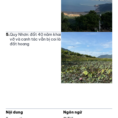
5
.
Quy Nhơn: đất 40 năm khai
vỡ và canh tác vẫn bị coi là
đất hoang
Nội dung
Ngôn ngữ