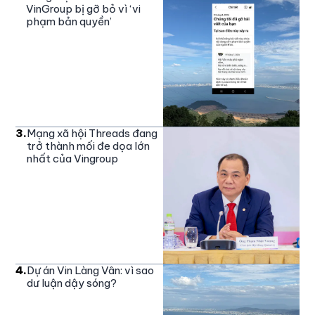
VinGroup bị gỡ bỏ vì ‘vi
phạm bản quyền’
3
.
Mạng xã hội Threads đang
trở thành mối đe dọa lớn
nhất của Vingroup
4
.
Dự án Vin Làng Vân: vì sao
dư luận dậy sóng?