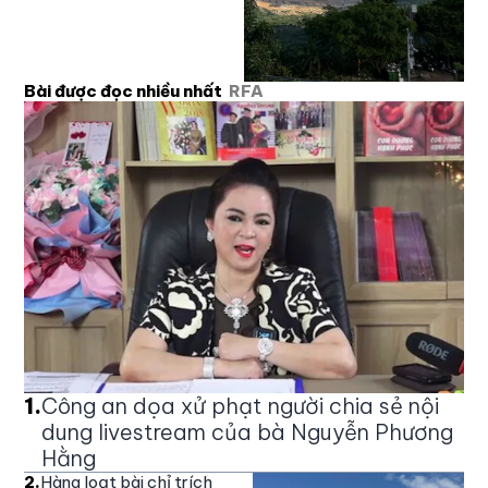
Bài được đọc nhiều nhất
RFA
1
.
Công an dọa xử phạt người chia sẻ nội
dung livestream của bà Nguyễn Phương
Hằng
2
.
Hàng loạt bài chỉ trích