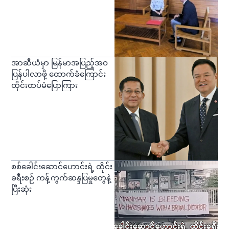
အာဆီယံမှာ မြန်မာအပြည့်အဝ
ပြန်ပါလာဖို့ ထောက်ခံကြောင်း
ထိုင်းထပ်မံပြောကြား
စစ်ခေါင်းဆောင်ဟောင်းရဲ့ ထိုင်း
ခရီးစဉ် ကန့်ကွက်ဆန္ဒပြမှုတွေနဲ့
ပြီးဆုံး