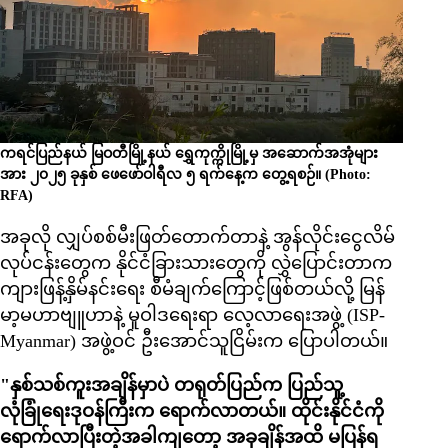
ကရင်ပြည်နယ် မြဝတီမြို့နယ် ရွှေကုက္ကိုမြို့မှ အဆောက်အအုံများ
အား ၂၀၂၅ ခုနှစ် ဖေဖော်ဝါရီလ ၅ ရက်နေ့က တွေ့ရစဉ်။ (Photo:
RFA)
အခုလို လျှပ်စစ်မီးဖြတ်တောက်တာနဲ့ အွန်လိုင်းငွေလိမ်
လုပ်ငန်းတွေက နိုင်ငံခြားသားတွေကို လွှဲပြောင်းတာက
ကျားဖြန့်နှိမ်နင်းရေး စီမံချက်ကြောင့်ဖြစ်တယ်လို့ မြန်
မာ့မဟာဗျူဟာနဲ့ မူဝါဒရေးရာ လေ့လာရေးအဖွဲ့ (ISP-
Myanmar) အဖွဲ့ဝင် ဦးအောင်သူငြိမ်းက ပြောပါတယ်။
"နှစ်သစ်ကူးအချိန်မှာပဲ တရုတ်ပြည်က ပြည်သူ့
လုံခြုံရေးဒုဝန်ကြီးက ရောက်လာတယ်။ ထိုင်းနိုင်ငံကို
ရောက်လာပြီးတဲ့အခါကျတော့ အခုချိန်အထိ မပြန်ရ