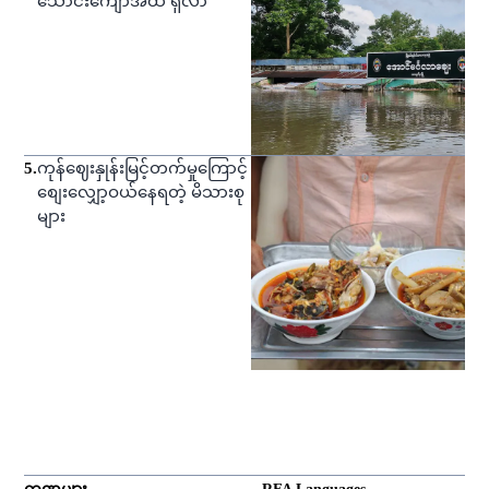
သောင်းကျော်အထိ ရှိလာ
5
.
ကုန်ဈေးနှုန်းမြင့်တက်မှုကြောင့်
စျေးလျှော့ဝယ်နေရတဲ့ မိသားစု
များ