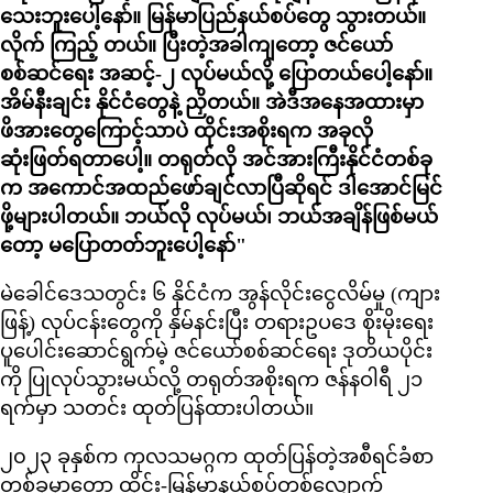
သေးဘူးပေါ့နော်။ မြန်မာပြည်နယ်စပ်တွေ သွားတယ်။
လိုက် ကြည့် တယ်။ ပြီးတဲ့အခါကျတော့ ဇင်ယော်
စစ်ဆင်ရေး အဆင့်-၂ လုပ်မယ်လို့ ပြောတယ်ပေါ့နော်။
အိမ်နီးချင်း နိုင်ငံတွေနဲ့ ညှိတယ်။ အဲဒီအနေအထားမှာ
ဖိအားတွေကြောင့်သာပဲ ထိုင်းအစိုးရက အခုလို
ဆုံးဖြတ်ရတာပေါ့။ တရုတ်လို အင်အားကြီးနိုင်ငံတစ်ခု
က အကောင်အထည်ဖော်ချင်လာပြီဆိုရင် ဒါအောင်မြင်
ဖို့များပါတယ်။ ဘယ်လို လုပ်မယ်၊ ဘယ်အချိန်ဖြစ်မယ်
တော့ မပြောတတ်ဘူးပေါ့နော်"
မဲခေါင်ဒေသတွင်း ၆ နိုင်ငံက အွန်လိုင်းငွေလိမ်မှု (ကျား
ဖြန့်) လုပ်ငန်းတွေကို နှိမ်နင်းပြီး တရားဥပဒေ စိုးမိုးရေး
ပူပေါင်းဆောင်ရွက်မဲ့ ဇင်ယော်စစ်ဆင်ရေး ဒုတိယပိုင်း
ကို ပြုလုပ်သွားမယ်လို့ တရုတ်အစိုးရက ဇန်နဝါရီ ၂၁
ရက်မှာ သတင်း ထုတ်ပြန်ထားပါတယ်။
၂၀၂၃ ခုနှစ်က ကုလသမဂ္ဂက ထုတ်ပြန်တဲ့အစီရင်ခံစာ
တစ်ခုမှာတော့ ထိုင်း-မြန်မာနယ်စပ်တစ်လျှောက်