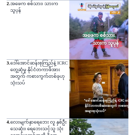
2
.
အဖေက စစ်သား၊ သားက
သူပုန်
3
.
ဒေါ်အောင်ဆန်းစုကြည်နဲ့ ICRC
တွေ့ဆုံမှု နိုင်ငံတကာဖိအား
အတွက် ကစားကွက်တစ်ခုဟု
သုံးသပ်
4
.
လေးမျက်နှာရေဘေး လူ နှစ်ဦး
သေဆုံး၊ ရေဘေးသင့်သူ သုံး