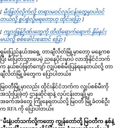
[
မီးဖြတ်လိုက်လို့ တရားမဝင်လုပ်ငန်းတွေမှာပါဝင်
တယ်လို့ စွပ်စွဲလို့မရတော့ဟု ထိုင်းပြော
Opens in new window
]
[
ကျားဖြန့်ဂိုဏ်းတွေကို ထိထိရောက်ရောက် နှိမ်နင်း
မယ်လို့ စစ်ခေါင်းဆောင် ပြော
Opens in new window
]
ရှမ်းပြည်နယ်အရှေ့ တာချီလိတ်မြို့မှာတော့ မနေ့ကစ
ပြီး မီးပြတ်သွားပေမဲ့ ညနေပိုင်းမှာပဲ လာအိုနိုင်ငံဘက်
က နယ်စပ်ဖြတ်ကျော် လျှပ်စစ်မီးပြန်ရနေတယ်လို့ တာ
ချီလိတ်မြို့ခံတွေက ပြောပါတယ်။
မြဝတီမြို့မှာလည်း ထိုင်းနိုင်ငံဘက်က လျှပ်စစ်မီးကို
အသုံးပြုခဲ့တဲ့ ဌာနဆိုင်ရာနဲ့ လုပ်ငန်းတချို့မှာ
အခက်အခဲတွေ ကြုံနေရတယ်လို့ မြဝတီ မြို့ခံတစ်ဦး
က RFA ကို ပြောပါတယ်။
"မီးနဲ့ပတ်သက်လို့ကတော့ ကျွန်တော်တို့ မြဝတီက နှစ်နဲ့