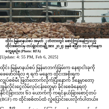
ထိုင်း-မြန်မာနယ်စပ် အမှတ် ၂ တံတားတွင် စောင့်ကြပ်နေကြသည့်
ထိုင်းစစ်တပ်မှ တပ်ဖွဲ့ဝင်တချို့အား ၂ဝ၂၄ ခုနှစ် ဧပြီလ ၁၁ ရက်နေ့က
တွေ့ရစဉ်။
(Photo: RFA)
[Update: 4: 55 PM, Feb 6, 2025]
ထိုင်း-မြန်မာနယ်စပ် မြန်မာဘက်ခြမ်းက နေရာငါးခုကို
ဖေဖော်ဝါရီလ ၅ ရက် မနေ့က ထိုင်းအစိုးရက
လျှပ်စစ်မီး ဖြတ်တောက်လိုက်ပြီးနောက် ဒီနေ့မှာတော့
အွန်လိုင်းငွေလိမ်လုပ်ငန်းတွေမှာ ခိုင်းစေခံနေရတဲ့
နိုင်ငံခြားသား ၆၁ ယောက်ကို ကရင်နယ်ခြားစောင့်တပ်
(BGF) က ထိုင်းစစ်တပ်ထံ လွှဲပြောင်းပေးလိုက်ပါတယ်။