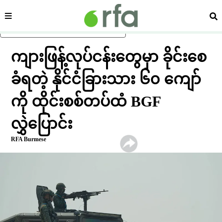
ကဏ္ဍ
ရှာ
ပင်မအကြောင်းအရာသို့ ကျော်ရန်
ကျားဖြန့်လုပ်ငန်းတွေမှာ ခိုင်းစေ
ခံရတဲ့ နိုင်ငံခြားသား ၆၀ ကျော်
ကို ထိုင်းစစ်တပ်ထံ BGF
လွှဲပြောင်း
RFA Burmese