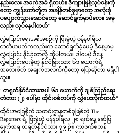
နည်းလေး အခက်အခဲ ရှိတယ်။ ဒီကျားဖြန့်လုပ်ငန်းကို
တော့ ကျွန်တော်တို့က အချိန်တစ်ခုမှာတော့ အလုံးစုံ
ပပျောက်သွားအောင်တော့ ဆောင်ရွက်မှာပဲလေ။ အခု
လည်း လုပ်နေပါတယ်"
လွှဲပြောင်းရေးအစီအစဉ်ကို ပြီးခဲ့တဲ့ ဇန်နဝါရီလ
တတိယပတ်ကတည်းက ဆောင်ရွက်ခဲ့ပေမဲ့ ဒီနေ့မှာမှ
လွှဲပြောင်း နိုင်ခဲ့တာလို့ ဆိုပါတယ်။ ဒါပေမဲ့ ဒီနေ့
လွှဲပြောင်းပေးခဲ့တဲ့ နိုင်ငံခြားသား ၆၁ ယောက်ရဲ့
အသေးစိတ် အချက်အလက်ကိုတော့ ပြောဆိုတာ မရှိပါ
ဘူး။
"တရုတ်နိုင်ငံသားအပါ ၆၁ ယောက်ကို ချစ်ကြည်ရေး
တံတား (၂) ပေါ်မှာ ထိုင်းစစ်တပ်ကို လွှဲပေးလိုက်တယ်"
ထိုင်းအခြေစိုက် သတင်းဌာနတစ်ခုဖြစ်တဲ့ The
Reporters ရဲ့ ပြီးခဲ့တဲ့ ဇန်နဝါရီလ ၂၈ ရက်နေ့ ဖော်ပြ
ချက်အရ တရုတ်နိုင်ငံသား ၃၉ ဦး၊ ကာဇက်စတန်