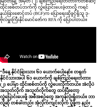
မြဝတီမြို့ အမှတ် (၂) ချစ်ကြည်ရေးတံတားကတစ်ဆင့်
ထိုင်းစစ်တပ်ဘက်ကို လွှဲပြောင်းပေးခဲ့တာလို့ ကရင်
နယ်ခြားစောင့်တပ် (BGF)က ပြောရေးဆိုခွင့်ရှိသူ ဒု-
ဗိုလ်မှူးကြီးနိုင်မောင်ဇော်က RFA ကို ပြောပါတယ်။
“ဒီနေ့ နိုင်ငံခြားသား ၆၁ ယောက်ပေါ့နော်။ တရုတ်
နိုင်ငံသားအပါ ၆၁ ယောက်ကို ချစ်ကြည်ရေးတံတား
(၂) ပေါ်မှာ ထိုင်းစစ်တပ်ကို လွှဲပေးလိုက်တယ်။ အဲလိုပဲ
အသုတ်လိုက် အသုတ်လိုက်တွေ ထပ်ပြီးတော့
လွှဲပြောင်းပေးဖို့ အစီအစဉ်တွေ အကုန်လုံးရှိတယ်။ ဘာ
လို့ဆို တစ်ခါတည်း အုံလိုက်ကျင်းလိုက် ပို့ဖို့က နည်း