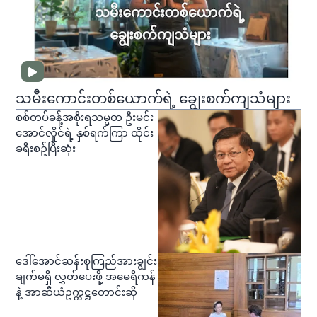
သမီးကောင်းတစ်ယောက်ရဲ့ ချွေးစက်ကျသံများ
စစ်တပ်ခန့်အစိုးရသမ္မတ ဦးမင်း
အောင်လှိုင်ရဲ့ နှစ်ရက်ကြာ ထိုင်း
ခရီးစဥ်ပြီးဆုံး
ဒေါ်အောင်ဆန်းစုကြည်အားချွင်း
ချက်မရှိ လွှတ်ပေးဖို့ အမေရိကန်
နဲ့ အာဆီယံဥက္ကဋ္ဌတောင်းဆို