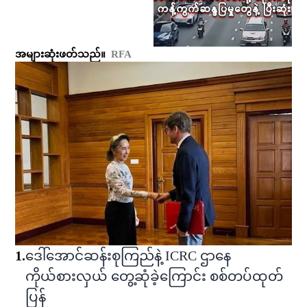
အများဆုံးဖတ်သည်။
RFA
1
.
ဒေါ်အောင်ဆန်းစုကြည်နဲ့ ICRC ဌာနေ
ကိုယ်စားလှယ် တွေ့ဆုံခဲ့ကြောင်း စစ်တပ်ထုတ်
ပြန်