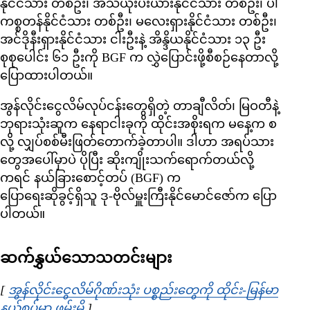
နိုင်ငံသား တစ်ဦး၊ အီသီယိုးပီးယားနိုင်ငံသား တစ်ဦး၊ ပါ
ကစ္စတန်နိုင်ငံသား တစ်ဦး၊ မလေးရှားနိုင်ငံသား တစ်ဦး၊
အင်ဒိုနီးရှားနိုင်ငံသား ငါးဦးနဲ့ အိန္ဒိယနိုင်ငံသား ၁၃ ဦး
စုစုပေါင်း ၆၁ ဦးကို BGF က လွှဲပြောင်းဖို့စီစဉ်နေတာလို့
ပြောထားပါတယ်။
အွန်လိုင်းငွေလိမ်လုပ်ငန်းတွေရှိတဲ့ တာချီလိတ်၊ မြဝတီနဲ့
ဘုရားသုံးဆူက နေရာငါးခုကို ထိုင်းအစိုးရက မနေ့က စ
လို့ လျှပ်စစ်မီးဖြတ်တောက်ခဲ့တာပါ။ ဒါဟာ အရပ်သား
တွေအပေါ်မှာပဲ ပိုပြီး ဆိုးကျိုးသက်ရောက်တယ်လို့
ကရင် နယ်ခြားစောင့်တပ် (BGF) က
ပြောရေးဆိုခွင့်ရှိသူ ဒု-ဗိုလ်မှူးကြီးနိုင်မောင်ဇော်က ပြော
ပါတယ်။
ဆက်နွှယ်သောသတင်းများ
[
အွန်လိုင်းငွေလိမ်ဂိုဏ်းသုံး ပစ္စည်းတွေကို ထိုင်း-မြန်မာ
နယ်စပ်မှာ ဖမ်းမိ
Opens in new window
]