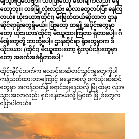
ချီသွားပြီလေဗျာ။ သိပ်ပြီးတော့ ခံစားချက်လည်း မရှိ
တော့ဘူး။ တစ်မြို့လုံးလည်း ဆိုလာတွေတပ်ပြီး နေကြ
တယ်။ ယိုးဒယား(ထိုင်း) မီးဖြတ်တယ်ဆိုတာက ဌာန
ဆိုင်ရာရုံးတွေရှိမယ်။ ပြီးတော့ တချို့အပိုင်းတွေမှာ
တော့ ယိုးဒယား(ထိုင်း) မီးယူထားကြတာ ရှိတာပေါ့။ ဂိ
မ်းရုံတွေတို့ ဘာတို့ပေါ့။ ဌာနဆိုင်ရာ ရုံးတွေမှာက ဒီ
ယိုးဒယား (ထိုင်း) မီးယူထားတော့ ရုံးလုပ်ငန်းတွေမှာ
တော့ အခက်အခဲရှိတာပေါ့"
ထိုင်းနိုင်ငံဘက်က လောင်စာဆီတင်သွင်းမှုတွေကိုပါ
ကန့်သတ်ထားတာကြောင့် မနေ့ကစလို့ စက်သုံးဆီဆိုင်
တွေမှာ အကန့်သတ်နဲ့ ရောင်းချနေသလို မြို့ထဲမှာ လူအ
သွားအလာလည်း ရှင်းနေတယ်လို့ မြဝတီ မြို့ခံတွေက
ပြောပါတယ်။