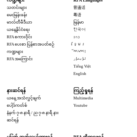
ကဏ္ဍများ
RFA Languages
Opens in new window
သတင်းများ
普通话
Opens in new window
မေးမြန်းခန်း
粤语
Opens in new window
မာလ်တီမီဒီယာ
မြန်မာ
Opens in new window
ယနေ့နိုင်ငံရေး
한국어
Opens in new window
RFA စကားဝိုင်း
ລາວ
Opens in new window
RFA ပေးစာ ပြန်စာအပတ်စဉ်
ខ្មែរ
Opens in new window
ကဏ္ဍများ
བོད་སྐད།
Opens in new window
RFA အကြောင်း
ئۇيغۇر
Opens in new window
Tiếng Việt
Opens in new window
English
နားဆင်ရန်
ကြည့်ရှုရန်
ယနေ့ အသံလွှင့်ချက်
Multimedia
Opens in new window
ပေါ့ဒ်ကတ်စ်
Youtube
နံနက် ၇-၈ နာရီ / ည ၇-၈ နာရီ နား
Opens in new window
ဆင်ရန်