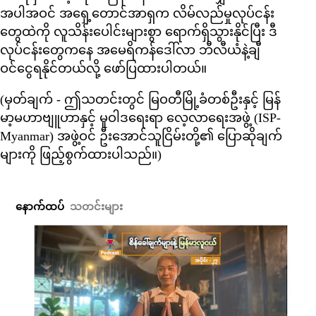
အပါအဝင် အရှေ့တောင်အာရှက လိမ်လည်မှုလုပ်ငန်း
တွေထဲကို လူသိန်းပေါင်းများစွာ ရောက်ရှိသွားနိုင်ပြီး ဒီ
လုပ်ငန်းတွေကနေ အမေရိကန်ဒေါ်လာ ဘီလီယံနဲ့ချီ
ဝင်ငွေရနိုင်တယ်လို့ ဖော်ပြထားပါတယ်။
(မှတ်ချက် - ဤသတင်းတွင် မြဝတီမြို့ခံတစ်ဦးနှင့် မြန်
မာ့မဟာဗျူဟာနှင့် မူဝါဒရေးရာ လေ့လာရေးအဖွဲ့ (ISP-
Myanmar) အဖွဲ့ဝင် ဦးအောင်သူငြိမ်းတို့၏ ပြောဆိုချက်
များကို ဖြည့်စွက်ထားပါသည်။)
နောက်ထပ်
သတင်းများ