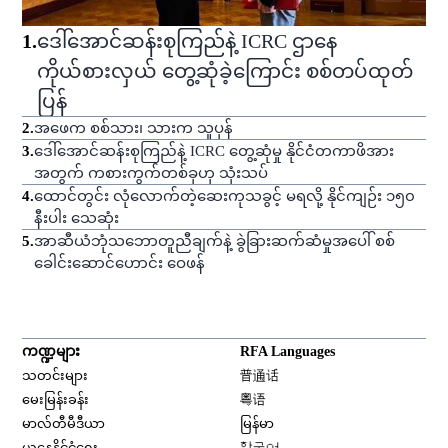
1
.
ဒေါ်အောင်ဆန်းစုကြည်နဲ့ ICRC ဌာနေ
ကိုယ်စားလှယ် တွေ့ဆုံခဲ့ကြောင်း စစ်တပ်ထုတ်
ပြန်
2
.
အဖေက စစ်သား၊ သားက သူပုန်
3
.
ဒေါ်အောင်ဆန်းစုကြည်နဲ့ ICRC တွေ့ဆုံမှု နိုင်ငံတကာဖိအား
အတွက် ကစားကွက်တစ်ခုဟု သုံးသပ်
4
.
ထောင်တွင်း လုံလောက်တဲ့ဆေးကုသခွင့် မရလို့ နိုင်ကျဉ်း ၁၅၀
နီးပါး သေဆုံး
5
.
အာဆီယံဘုံသဘောတူညီချက်နဲ့ ခွဲခြားဆက်ဆံမှုအပေါ် စစ်
ခေါင်းဆောင်ဟောင်း ဝေဖန်
ကဏ္ဍများ
RFA Languages
Opens in new window
သတင်းများ
普通话
Opens in new window
မေးမြန်းခန်း
粤语
Opens in new window
မာလ်တီမီဒီယာ
မြန်မာ
Opens in new window
ယနေ့နိုင်ငံရေး
한국어