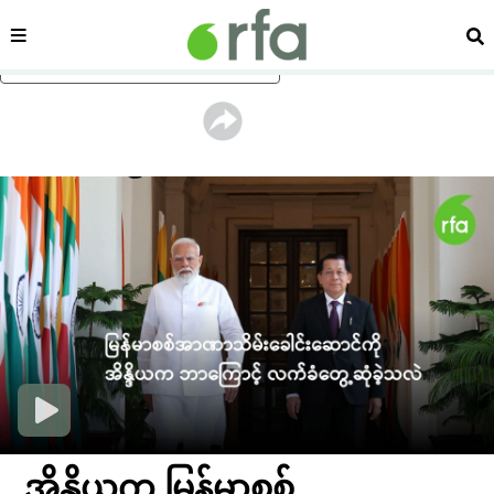
ကဏ္ဍ
ရှာ
ပင်မအကြောင်းအရာသို့ ကျော်ရန်
အိန္ဒိယက မြန်မာစစ်