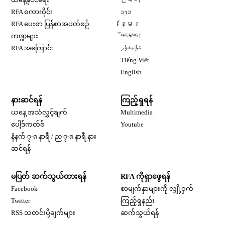
Opens in new window
RFA စကားဝိုင်း
ລາວ
Opens in new window
RFA ပေးစာ ပြန်စာအပတ်စဉ်
ខ្មែរ
Opens in new window
ကဏ္ဍများ
བོད་སྐད།
Opens in new window
RFA အကြောင်း
ئۇيغۇر
Opens in new window
Tiếng Việt
Opens in new window
English
နားဆင်ရန်
ကြည့်ရှုရန်
ယနေ့ အသံလွှင့်ချက်
Multimedia
Opens in new window
ပေါ့ဒ်ကတ်စ်
Youtube
နံနက် ၇-၈ နာရီ / ည ၇-၈ နာရီ နား
Opens in new window
ဆင်ရန်
မပြတ် ဆက်သွယ်ထားရန်
RFA ကိုရှာဖွေရန်
Opens in new window
Facebook
စာမျက်နှာများကို လျှို့ဝှက်
Opens in new window
Twitter
ကြည့်ရှုနည်း
RSS သတင်းပို့ချက်များ
ဆက်သွယ်ရန်