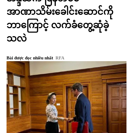
အာဏာသိမ်းခေါင်းဆောင်ကို
ဘာကြောင့် လက်ခံတွေ့ဆုံခဲ့
သလဲ
Bài được đọc nhiều nhất
RFA