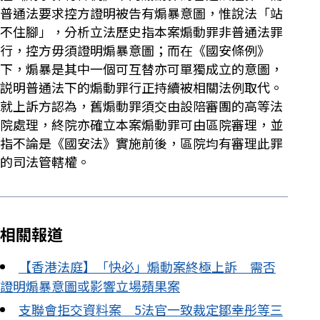
普通法要求控方證明被告有煽暴意圖，惟說法「站
不住腳」，分析立法歷史指本案煽動罪非普通法罪
行，控方毋須證明煽暴意圖；而在《國安條例》
下，煽暴是其中一個可互替亦可單獨成立的意圖，
説明普通法下的煽動罪行正持續被相關法例取代。
就上訴方認為，舊煽動罪須交由設陪審團的高等法
院處理，終院亦確立本案煽動罪可由區院審理，並
指不論是《國安法》實施前後，區院均有審理此罪
的司法管轄權。
相關報道
【香港法庭】「快必」煽動案終極上訴 需否
證明煽暴意圖或影響立場蘋果案
支聯會拒交資料案 5法官一致裁定鄒幸彤等三