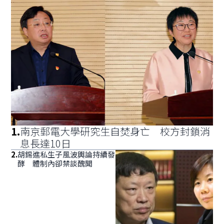
1
.
南京郵電大學研究生自焚身亡 校方封鎖消
息長達10日
2
.
胡錫進私生子風波輿論持續發
酵 體制內卻禁談醜聞