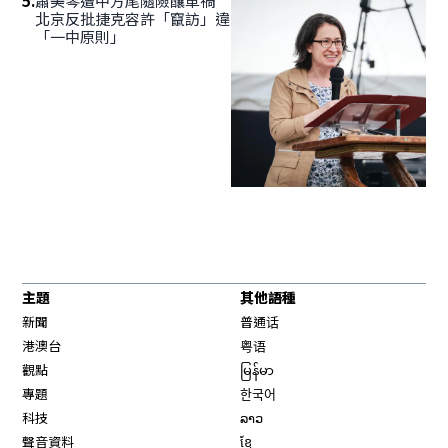
5
.
蕭美琴遭中方尾隨險釀車禍
北京反批捷克容許「竄訪」違
「一中原則」
主題
其他語種
新聞
普通话
港澳台
粤语
觀點
မြန်မာ
專題
한국어
科技
ລາວ
聲音資料
ខ្មែ