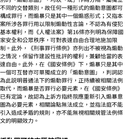
不同的交替類別，故任何一種形式的煽動意圖都可
構成罪行，而煽暴只是其中一個煽惑形式；又指本
案所涉各罪行用以限制煽動性言論，不認為有侵犯
基本權利，而《人權法案》第16條亦列明為保障國
家安全和公眾秩序，可對表達自由合理地施加限
制。此外，《刑事罪行條例》亦列出不被視為煽動
之情況，保留作建設性批評的權利，兼顧恰當的表
達自由。此外，在《國安條例》下，煽暴只是其中
一個可互替亦可單獨成立的「煽動意圖」，判詞認
為此説明普通法下的煽動罪行，正持續被相關法例
取代，而煽暴是否罪行必要元素，在《國安條例》
已有定論，故認為上訴方指終院應重新引入煽暴意
圖為必要元素，相關論點無法成立，並指法庭不能
引入造成矛盾的規則，亦不能無視相關規管法例條
文的明顯效力。