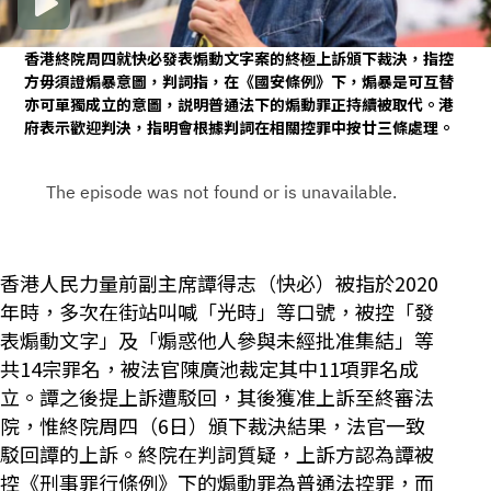
香港終院周四就快必發表煽動文字案的終極上訴頒下裁決，指控
方毋須證煽暴意圖，判詞指，在《國安條例》下，煽暴是可互替
亦可單獨成立的意圖，説明普通法下的煽動罪正持續被取代。港
府表示歡迎判決，指明會根據判詞在相關控罪中按廿三條處理。
香港人民力量前副主席譚得志（快必）被指於2020
年時，多次在街站叫喊「光時」等口號，被控「發
表煽動文字」及「煽惑他人參與未經批准集結」等
共14宗罪名，被法官陳廣池裁定其中11項罪名成
立。譚之後提上訴遭駁回，其後獲准上訴至終審法
院，惟終院周四（6日）頒下裁決結果，法官一致
駁回譚的上訴。終院在判詞質疑，上訴方認為譚被
控《刑事罪行條例》下的煽動罪為普通法控罪，而