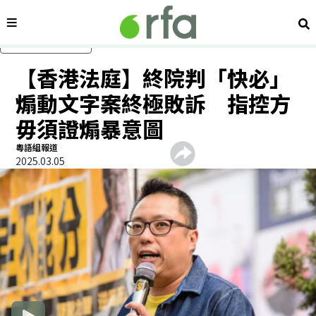
內容分類
搜
跳過主要內容
【香港法庭】終院判「快必」
煽動文字案終極敗訴 指控方
毋須證煽暴意圖
粵語組報道
2025.03.05