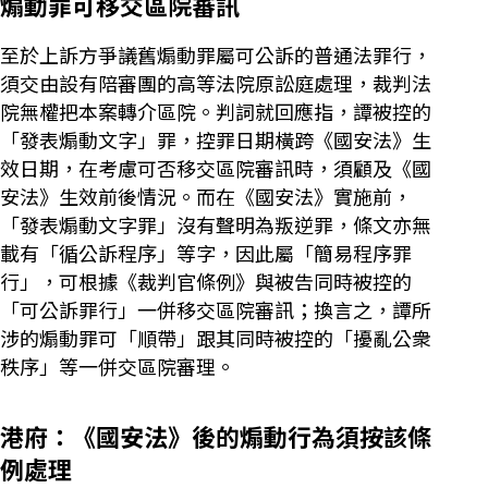
煽動罪可移交區院審訊
至於上訴方爭議舊煽動罪屬可公訴的普通法罪行，
須交由設有陪審團的高等法院原訟庭處理，裁判法
院無權把本案轉介區院。判詞就回應指，譚被控的
「發表煽動文字」罪，控罪日期橫跨《國安法》生
效日期，在考慮可否移交區院審訊時，須顧及《國
安法》生效前後情況。而在《國安法》實施前，
「發表煽動文字罪」沒有聲明為叛逆罪，條文亦無
載有「循公訴程序」等字，因此屬「簡易程序罪
行」，可根據《裁判官條例》與被告同時被控的
「可公訴罪行」一併移交區院審訊；換言之，譚所
涉的煽動罪可「順帶」跟其同時被控的「擾亂公衆
秩序」等一併交區院審理。
港府：《國安法》後的煽動行為須按該條
例處理