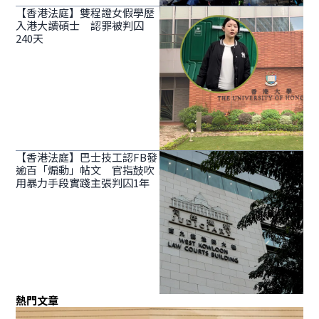
【香港法庭】雙程證女假學歷
入港大讀碩士 認罪被判囚
240天
【香港法庭】巴士技工認FB發
逾百「煽動」帖文 官指鼓吹
用暴力手段實踐主張判囚1年
熱門文章