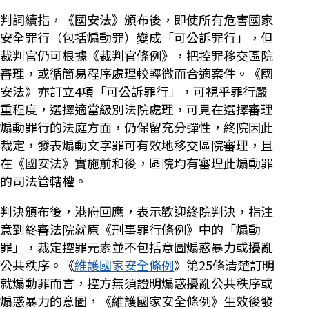
判詞續指，《國安法》頒布後，即使所有危害國家
安全罪行（包括煽動罪）變成「可公訴罪行」，但
裁判官仍可根據《裁判官條例》，把控罪移交區院
審理，或循簡易程序處理較輕微而合適案件。《國
安法》亦訂立4項「可公訴罪行」，可視乎罪行嚴
重程度，選擇適當級別法院處理，可見在選擇審理
煽動罪行的法庭方面，仍保留充分彈性，終院因此
裁定，發表煽動文字罪可有效地移交區院審理，且
在《國安法》實施前和後，區院均有審理此煽動罪
的司法管轄權。
判決頒布後，港府回應，表示歡迎終院判決，指注
意到終審法院就原《刑事罪行條例》中的「煽動
罪」，裁定控罪元素並不包括意圖煽惑暴力或擾亂
公共秩序。《
維護國家安全條例
》第25條清楚訂明
就煽動罪而言，控方無須證明煽惑擾亂公共秩序或
煽惑暴力的意圖，《維護國家安全條例》生效後發