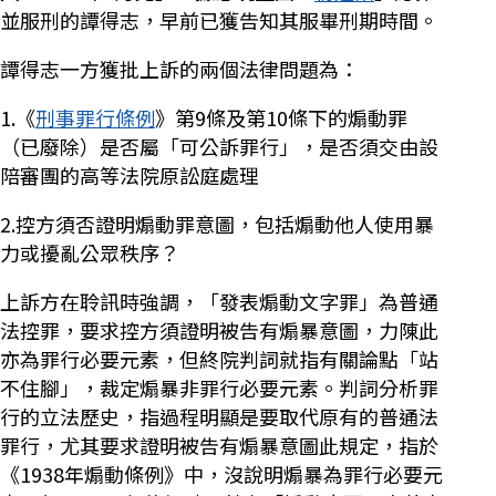
並服刑的譚得志，早前已獲告知其服畢刑期時間。
譚得志一方獲批上訴的兩個法律問題為：
1.《
刑事罪行條例
》第9條及第10條下的煽動罪
（已廢除）是否屬「可公訴罪行」，是否須交由設
陪審團的高等法院原訟庭處理
2.控方須否證明煽動罪意圖，包括煽動他人使用暴
力或擾亂公眾秩序？
上訴方在聆訊時強調，「發表煽動文字罪」為普通
法控罪，要求控方須證明被告有煽暴意圖，力陳此
亦為罪行必要元素，但終院判詞就指有關論點「站
不住腳」，裁定煽暴非罪行必要元素。判詞分析罪
行的立法歷史，指過程明顯是要取代原有的普通法
罪行，尤其要求證明被告有煽暴意圖此規定，指於
《1938年煽動條例》中，沒說明煽暴為罪行必要元