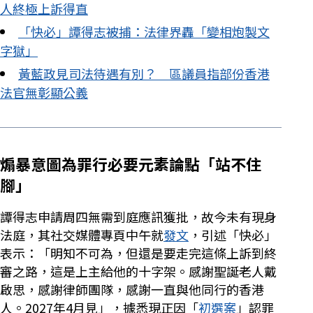
人終極上訴得直
「快必」譚得志被捕：法律界轟「變相炮製文
字獄」
黃藍政見司法待遇有別？ 區議員指部份香港
法官無彰顯公義
煽暴意圖為罪行必要元素論點「站不住
腳」
譚得志申請周四無需到庭應訊獲批，故今未有現身
法庭，其社交媒體專頁中午就
發文
，引述「快必」
表示：「明知不可為，但還是要走完這條上訴到終
審之路，這是上主給他的十字架。感謝聖誕老人戴
啟思，感謝律師團隊，感謝一直與他同行的香港
人。2027年4月見」，據悉現正因「
初選案
」認罪