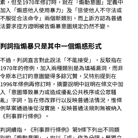
素，但至1970年修訂時，就在「煽動意圖」定義中
加入「煽惑他人使用暴力」及「慫使他人不守法或
不服從合法命令」兩個新類別，而上訴方認為普通
法要求控方證明被告煽暴意圖規定仍然不變。
判詞指煽暴只是其中一個煽惑形式
不過，判詞直言對此說法「不能接受」，反駁指在
1970年的修例，加入兩種類別是為填補漏洞，而非
令原本已訂的意圖變得多餘冗贅，又特別提到在
1996年條例再修訂時，摘要說明中註明在條文中加
入「意圖導致暴力或造成擾亂公共秩序或公眾騷
亂」字詞，旨在修改罪行以反映普通法情況，惟條
例草案通過後從沒實施，反映普通法規則無被納入
《刑事罪行條例》。
判詞續指，《刑事罪行條例》第9條下列出不同類
別的「煽動意圖」，均以「或」作為分隔，屬獨立