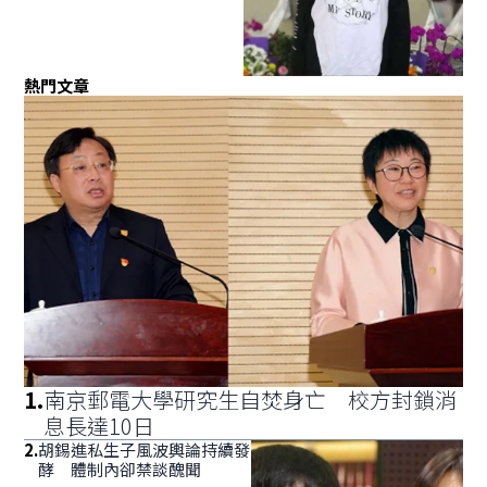
熱門文章
1
.
南京郵電大學研究生自焚身亡 校方封鎖消
息長達10日
2
.
胡錫進私生子風波輿論持續發
酵 體制內卻禁談醜聞