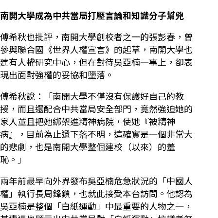
南開大學成為中共當局打壓言論和知識分子幫兇
傅希秋也批評，南開大學創校者之一的張彭春，曾
參與聯合國《世界人權宣言》的起草，南開大學也
建有人權研究中心，但在對待吳亞楠一事上，卻表
現出面對強權的妥協和墮落。
傅希秋說：「南開大學不僅沒有保護好自己的教
授，而且還配合中共當局安全部門，竟然強迫她的
家人並且把她綁架進精神病院，使她『被精神
病』，目前為止還下落不明，這確實是一個非常大
的悲劇，也是南開大學整個建校（以來）的羞
恥。」
兩年前最早向外界發布吳亞楠危急狀況的「中國人
權」執行長周鋒鎖，也就此接受本台訪問。他認為
吳亞楠是整個「白紙運動」中最重要的人物之一，