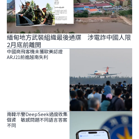
緬甸地方武裝組織最後通牒 涉電詐中國人限
2月底前離開
中國商飛客機未獲歐美認證
ARJ21前進越南失利
南韓示警DeepSeek過度收集
個資 敏感問題不同語言答案
不同