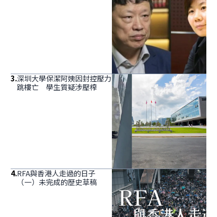
3
.
深圳大學保潔阿姨因封控壓力
跳樓亡 學生質疑涉壓榨
4
.
RFA與香港人走過的日子
（一）未完成的歷史草稿