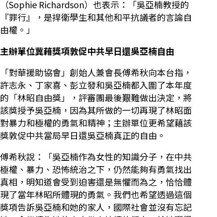
（Sophie Richardson）也表示：「吳亞楠教授的
『罪行』，是捍衛學生和其他和平抗議者的言論自
由權。」
主辦單位冀藉獎項敦促中共早日還吳亞楠自由
「對華援助協會」創始人兼會長傅希秋向本台指，
許志永、丁家喜、彭立發和吳亞楠都入圍了本年度
的「林昭自由獎」，評審團最後艱難做出決定，將
該獎授予吳亞楠，因為其所做的一切再現了林昭面
對暴力和極權的勇氣和精神；主辦單位更希望藉該
獎敦促中共當局早日還吳亞楠真正的自由。
傅希秋說：「吳亞楠作為女性的知識分子，在中共
極權、暴力、恐怖統治之下，仍然能夠有勇氣找出
真相，明知道會受到迫害還是無懼而為之，恰恰體
現了當年林昭所體現的勇氣。我們也希望透過這個
獎項告訴吳亞楠和她的家人，國際社會並沒有忘記