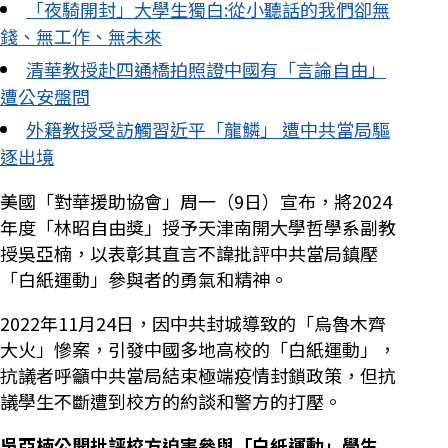
「夜騎開封」大學生獨白:從小聽話的我們卻無
錢、無工作、無未來
清華教授赴四通橋拍照證中國有「言論自由」
遭公安盤問
外籍教授受訪觸習近平「龍鱗」 遭中共當局驅
逐出境
美國「對華援助協會」周一（9日）宣布，將2024
年度「林昭自由獎」授予天津南開大學哲學系副教
授吳亞楠，以表彰其直言不諱批評中共當局鎮壓
「白紙運動」參與者的勇氣和精神。
2022年11月24日，因中共封城導致的「烏魯木齊
大火」慘案，引發中國多地高校的「白紙運動」，
抗議者呼籲中共當局結束極端疫情封鎖政策，但抗
議學生不斷遭到校方的約談和警方的打壓。
吳亞楠公開批評校方迫害參與「白紙運動」學生