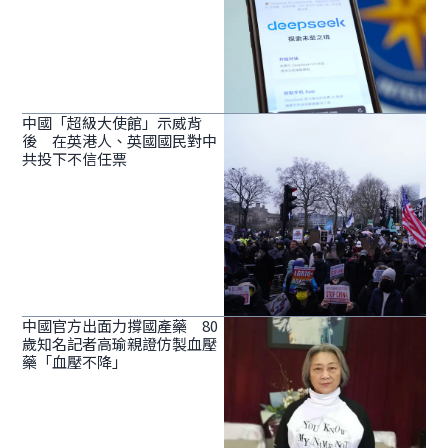
中國「超級大使館」示威背
後 在英港人、英國國民對中
共投下不信任票
中國官方出面力撐國產藥 80
歲知名記者高瑜親證仿製血壓
藥「血壓不降」