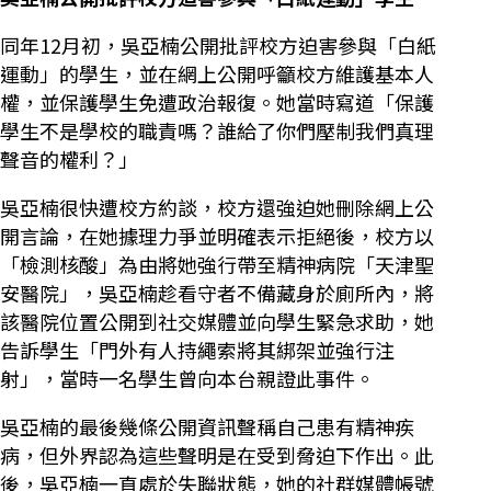
同年12月初，吳亞楠公開批評校方迫害參與「白紙
運動」的學生，並在網上公開呼籲校方維護基本人
權，並保護學生免遭政治報復。她當時寫道「保護
學生不是學校的職責嗎？誰給了你們壓制我們真理
聲音的權利？」
吳亞楠很快遭校方約談，校方還強迫她刪除網上公
開言論，在她據理力爭並明確表示拒絕後，校方以
「檢測核酸」為由將她強行帶至精神病院「天津聖
安醫院」，吳亞楠趁看守者不備藏身於廁所內，將
該醫院位置公開到社交媒體並向學生緊急求助，她
告訴學生「門外有人持繩索將其綁架並強行注
射」，當時一名學生曾向本台親證此事件。
吳亞楠的最後幾條公開資訊聲稱自己患有精神疾
病，但外界認為這些聲明是在受到脅迫下作出。此
後，吳亞楠一直處於失聯狀態，她的社群媒體帳號