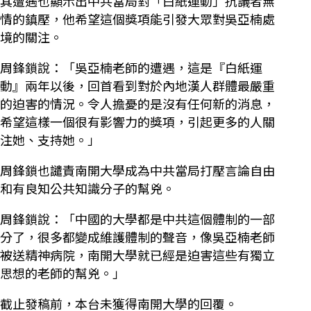
其遭遇也顯示出中共當局對「白紙運動」抗議者無
情的鎮壓，他希望這個獎項能引發大眾對吳亞楠處
境的關注。
周鋒鎖說：「吳亞楠老師的遭遇，這是『白紙運
動』兩年以後，回首看到對於內地漢人群體最嚴重
的迫害的情況。令人擔憂的是沒有任何新的消息，
希望這樣一個很有影響力的獎項，引起更多的人關
注她、支持她。」
周鋒鎖也譴責南開大學成為中共當局打壓言論自由
和有良知公共知識分子的幫兇。
周鋒鎖說：「中國的大學都是中共這個體制的一部
分了，很多都變成維護體制的聲音，像吳亞楠老師
被送精神病院，南開大學就已經是迫害這些有獨立
思想的老師的幫兇。」
截止發稿前，本台未獲得南開大學的回覆。