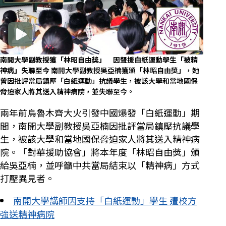
南開大學副教授獲「林昭自由獎」 因聲援白紙運動學生「被精
神病」失聯至今
南開大學副教授吳亞楠獲頒「林昭自由獎」，她
曾因批評當局鎮壓「白紙運動」抗議學生，被該大學和當地國保
脅迫家人將其送入精神病院，並失聯至今。
兩年前烏魯木齊大火引發中國爆發「白紙運動」期
間，南開大學副教授吳亞楠因批評當局鎮壓抗議學
生，被該大學和當地國保脅迫家人將其送入精神病
院。「對華援助協會」將本年度「林昭自由獎」頒
給吳亞楠，並呼籲中共當局結束以「精神病」方式
打壓異見者。
南開大學講師因支持「白紙運動」學生 遭校方
強送精神病院