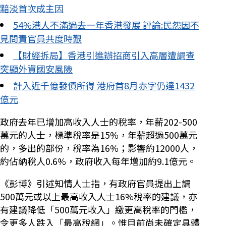
黯淡首次成主因
54%港人不滿過去一年香港發展 評論:民怨因不
見問責官員共度時艱
【財經拆局】香港引進辦招商引入高層遭調查
突顯外資國安風險
計入近千億發債所得 港府首8月赤字仍達1432
億元
政府去年已增加高收入人士的稅率，年薪202-500
萬元的人士，標準稅率是15%，年薪超過500萬元
的，多出的部份，稅率為16%；影響約12000人，
約佔納稅人0.6%，政府收入每年增加約9.1億元。
《彭博》引述知情人士指，有政府官員提出上調
500萬元或以上最高收入人士16%稅率的建議，亦
有建議降低「500萬元收入」繳更高稅率的門檻，
令更多人跌入「最高稅網」。惟目前尚未確定具體