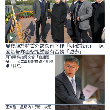
夏寶龍於特首外訪突南下作「明確指示」 陳
國基帶隊面聖拒透露有否談「滅赤」
周刊爆料指柯文哲「直通習
辦」 民眾黨批評來路不明簡
訊「抹紅」
國安警一星期內3行動 被通