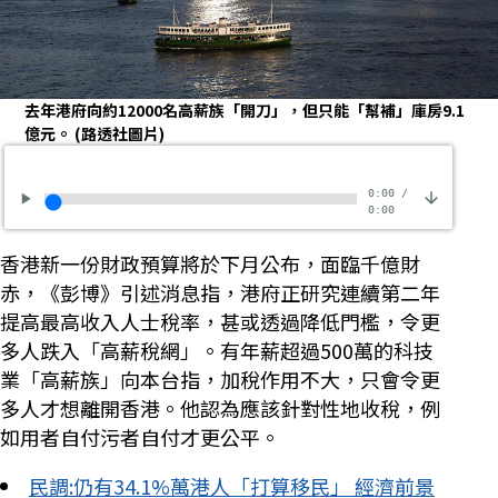
去年港府向約12000名高薪族「開刀」，但只能「幫補」庫房9.1
億元。
(路透社圖片)
0:00
/
0:00
香港新一份財政預算將於下月公布，面臨千億財
赤，《彭博》引述消息指，港府正研究連續第二年
提高最高收入人士稅率，甚或透過降低門檻，令更
多人跌入「高薪稅網」。有年薪超過500萬的科技
業「高薪族」向本台指，加稅作用不大，只會令更
多人才想離開香港。他認為應該針對性地收稅，例
如用者自付污者自付才更公平。
民調:仍有34.1%萬港人「打算移民」 經濟前景