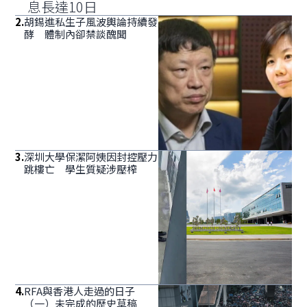
息長達10日
2
.
胡錫進私生子風波輿論持續發
酵 體制內卻禁談醜聞
3
.
深圳大學保潔阿姨因封控壓力
跳樓亡 學生質疑涉壓榨
4
.
RFA與香港人走過的日子
（一）未完成的歷史草稿