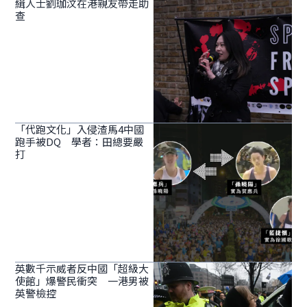
緝人士劉珈汶在港親友帶走助
查
「代跑文化」入侵渣馬4中國
跑手被DQ 學者：田總要嚴
打
英數千示威者反中國「超級大
使館」爆警民衝突 一港男被
英警檢控