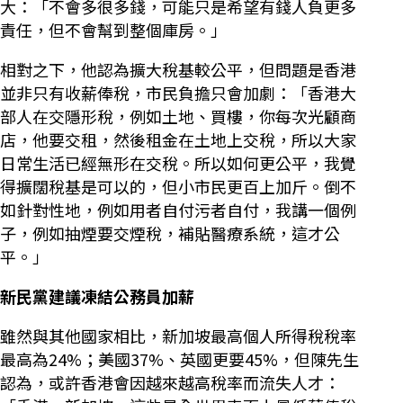
大：「不會多很多錢，可能只是希望有錢人負更多
責任，但不會幫到整個庫房。」
相對之下，他認為擴大稅基較公平，但問題是香港
並非只有收薪俸稅，市民負擔只會加劇：「香港大
部人在交隱形稅，例如土地、買樓，你每次光顧商
店，他要交租，然後租金在土地上交稅，所以大家
日常生活已經無形在交稅。所以如何更公平，我覺
得擴闊稅基是可以的，但小市民更百上加斤。倒不
如針對性地，例如用者自付污者自付，我講一個例
子，例如抽煙要交煙稅，補貼醫療系統，這才公
平。」
新民黨建議凍結公務員加薪
雖然與其他國家相比，新加坡最高個人所得稅稅率
最高為24%；美國37%、英國更要45%，但陳先生
認為，或許香港會因越來越高稅率而流失人才：