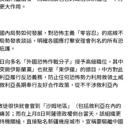
更大作用。
國內局勢如何發展，對恐怖主義「零容忍」的底線不
局勢發表談話，明確各國應打擊安理會列名的所有恐
庇護。
日向多名「外國恐怖作戰分子」授予高級職位，其中
突厥伊斯蘭黨」也就是「東伊運」的頭目，中方對此
利亞履行反恐義務，防止任何恐怖勢力利用敘領土威
敘利亞長期奉行友好合作政策，從不干涉敘利亞內
異教徒很快就會嘗到「沙姆地區」（包括敘利亞在內的
痛苦；而在上月8日阿薩德政權倒台當天，該組織更
持機關槍，直接點名新疆幾座城市，宣稱要驅離中國