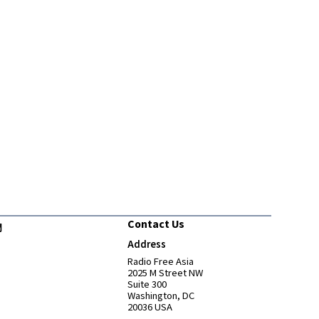
Contact Us
們
Address
Opens in new window
Radio Free Asia
2025 M Street NW
Suite 300
Washington, DC
20036 USA
Opens in new window