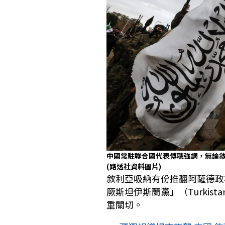
中國常駐聯合國代表傅聰強調，無論
(路透社資料圖片)
敘利亞吸納有份推翻阿薩德政
厥斯坦伊斯蘭黨」（Turkistan
重關切。