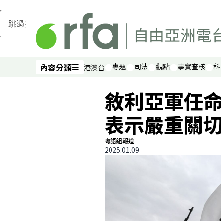
跳過主要內容
內容分類
專題
司法
觀點
事實查核
科
港澳台
內容分類
敘利亞軍任
表示嚴重關
粵語組報道
2025.01.09