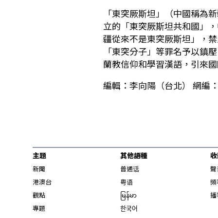
「東突厥斯坦」（中國稱為新疆
立的「東突厥斯坦共和國」，
疆從來不是東突厥斯坦」，禁
「東突分子」等罪名予以鎮壓
蘭教信仰和學習漢語，引來國
編輯：李向陽（台北） 網編
主題
其他語種
收
新聞
普通话
聲
港澳台
粤语
頻
觀點
မြန်မာ
播
專題
한국어