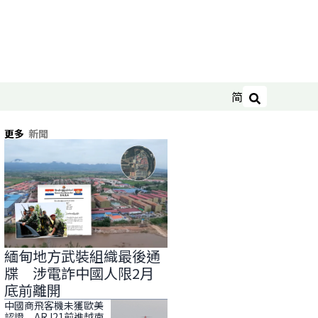
简
搜尋
更多
新聞
緬甸地方武裝組織最後通
牒 涉電詐中國人限2月
底前離開
中國商飛客機未獲歐美
認證 ARJ21前進越南