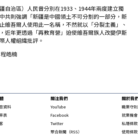
自治區）人民曾分別在1933、1944年兩度建立獨
中共則強調「新疆是中國領土不可分割的一部分，新
止維吾爾人使用此一名稱，不然就以「分裂主義」、
，近年更透過「再教育營」迫使維吾爾族人改變伊斯
際人權組織批評。
：程皓楠
聽
關注我們
關於我
Opens in new window
音資料
YouTube
職業守則
Opens in new window
率表
Facebook
就業機會
Opens in new window
客
Twitter
私隱條款
Opens in new window
聚合新聞（RSS）
使用條款