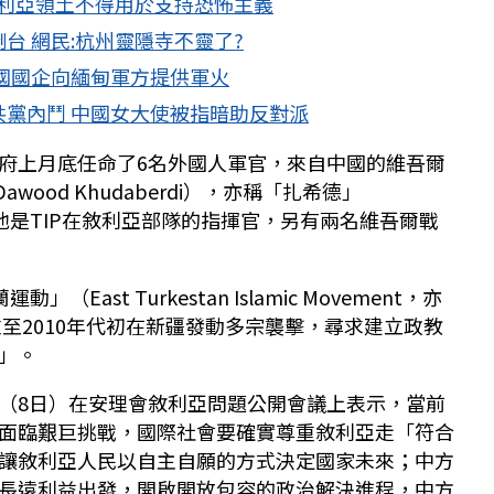
敘利亞領土不得用於支持恐怖主義
台 網民:杭州靈隱寺不靈了?
國國企向緬甸軍方提供軍火
黨內鬥 中國女大使被指暗助反對派
府上月底任命了6名外國人軍官，來自中國的維吾爾
Dawood Khudaberdi），亦稱「扎希德」
，他是TIP在敘利亞部隊的指揮官，另有兩名維吾爾戰
East Turkestan Islamic Movement，亦
末至2010年代初在新疆發動多宗襲擊，尋求建立政教
」。
（8日）在安理會敘利亞問題公開會議上表示，當前
面臨艱巨挑戰，國際社會要確實尊重敘利亞走「符合
讓敘利亞人民以自主自願的方式決定國家未來；中方
長遠利益出發，開啟開放包容的政治解決進程，中方