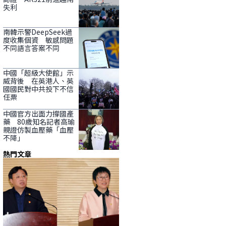
失利
南韓示警DeepSeek過
度收集個資 敏感問題
不同語言答案不同
中國「超級大使館」示
威背後 在英港人、英
國國民對中共投下不信
任票
中國官方出面力撐國產
藥 80歲知名記者高瑜
親證仿製血壓藥「血壓
不降」
熱門文章