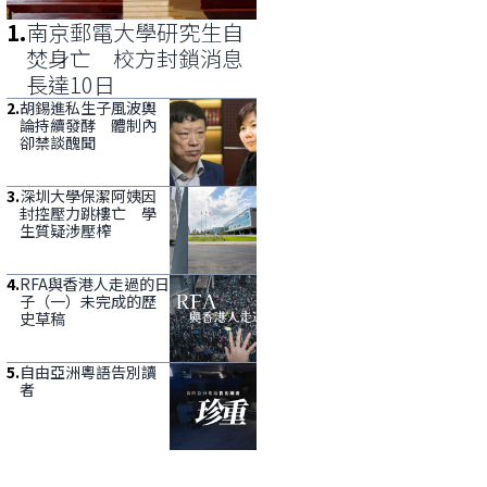
1
.
南京郵電大學研究生自
焚身亡 校方封鎖消息
長達10日
2
.
胡錫進私生子風波輿
論持續發酵 體制內
卻禁談醜聞
3
.
深圳大學保潔阿姨因
封控壓力跳樓亡 學
生質疑涉壓榨
4
.
RFA與香港人走過的日
子（一）未完成的歷
史草稿
5
.
自由亞洲粵語告別讀
者