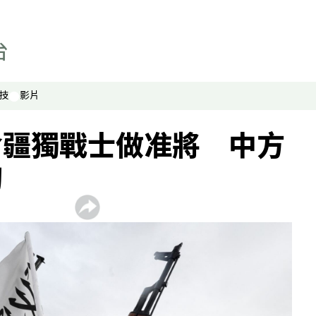
技
影片
命疆獨戰士做准將 中方
切