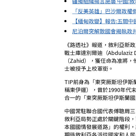
疆獨組織揚言施襲 中國:
「反美英雄」巴沙爾政權倒
【緬甸政變】報告:五間中
尼泊爾突解散國會揭執政共
《路透社》報道，敘利亞新政
戰士庫達別爾迪（Abdulaziz 
（Zahid），獲任命為准將
士被授予上校軍銜。
TIP前身為「東突厥斯坦伊斯蘭運動」（
稱東伊運），曾於1990年代
合一的「東突厥斯坦伊斯蘭國
中國常駐聯合國代表傅聰周三
敘利亞局勢正處於關鍵階段，
本國國情發展道路」的權利，
期待敘利亞各派從國家和人民