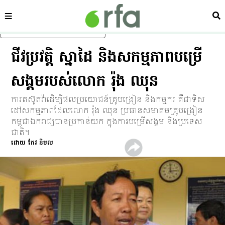
ផ្នែក
ស្វ
រំលងទៅមាតិកាចម្បង
ជីវប្រវត្តិ ស្នាដៃ និង​សកម្មភាព​បម្រើ​
សង្គម​របស់​លោក រ៉ុង ឈុន
ការ​តស៊ូ​តវ៉ា​ដើម្បី​ផល​ប្រយោជន៍​គ្រូ​បង្រៀន និង​កម្មករ គឺ​ជា​ទិស​
ដៅ​សកម្មភាព​ដែល​លោក រ៉ុង ឈុន ប្រធាន​សមាគម​គ្រូ​បង្រៀន​
កម្ពុជា​ឯករាជ្យ​បាន​ប្រកាន់​យក ក្នុង​ការ​បម្រើ​សង្គម និង​ប្រទេស​
ជាតិ។
ដោយ កែវ និមល