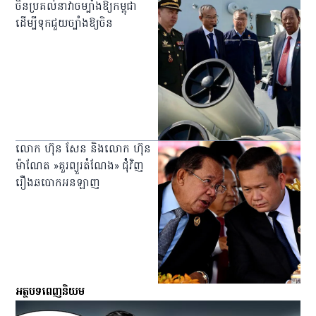
ចិនប្រគល់នាវាចម្បាំងឱ្យកម្ពុជា
ដើម្បីទុកជួយច្បាំងឱ្យចិន
លោក ហ៊ុន សែន និងលោក ហ៊ុន
ម៉ាណែត »គួរព្យួរតំណែង» ជំុំវិញ
រឿងឆបោកអនឡាញ
អត្ថបទពេញនិយម