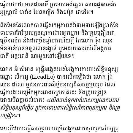
ធ្វើ​បាឋកថា មាន​ជា​អាទិ៍ ប្រទេស​អង់គ្លេស សហរដ្ឋ​អាមេរិក
អូស្ត្រាលី បារាំង បែលហ្សិក និង​ជប៉ុន ជាដើម។
ពិត​មែន​តែ​លោក​បាន​ធ្វើ​សកម្មភាព​តវ៉ា​ទាមទារ​ឡើង​ប្រាក់​ខែ
ទាមទារ​កែប្រែ​លក្ខខណ្ឌ​ការងារ​ឲ្យ​កម្មករ និង​គ្រូ​បង្រៀន​ជា
ច្រើន​លើក និង​ជាច្រើន​ឆ្នាំ​មក​ហើយ​ក្តី តែ​លោក រ៉ុង ឈុន
មិន​ទាន់​បាន​ទទួល​ពាន​រង្វាន់ ឬ​មេដាយ​សរសើរ​ពី​អង្គការ​
ជាតិ អន្តរជាតិ ណា​មួយ​នៅ​ឡើយ​ទេ។
លោក អំ សំអាត មន្ត្រី​អង្កេត​របស់​អង្គការ​ការពារ​សិទ្ធិ​មនុស្ស
ឈ្មោះ លីកាដូ (Licadho) បាន​លើក​ឡើង​ថា លោក រ៉ុង
ឈុន ជា​សកម្មជន​ការពារ​សិទ្ធិ​មនុស្ស​ដ៏​សកម្ម​មួយ​រូប ដែល​
ធ្វើ​ការងារ​បម្រើ​កម្មករ​រោងចក្រ​កាត់​ដេរ និង​គ្រូ​បង្រៀន
ដោយ​មិន​ខ្លាច​លំបាក៖
«យើង​ចាត់​ទុក​គាត់​ជា​សកម្មជន​ការពារ​
សិទ្ធិ​មនុស្ស​ដ៏​ឆ្នើម ក្នុង​ការ​ទាមទារ​សិទ្ធិ​សេរីភាព​ជូន​កម្មករ និង​គ្រូ​
បង្រៀន»
។
ទោះ​បី​ជា​ការ​ធ្វើ​សកម្មភាព​បម្រើ​សង្គម​ដោយ​ចូល​រួម​តវ៉ា​ឲ្យ​គ្រូ​