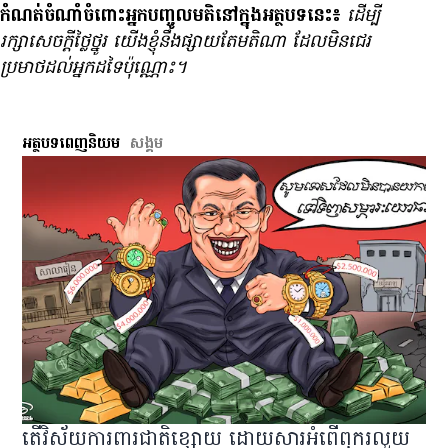
កំណត់ចំណាំចំពោះអ្នកបញ្ចូលមតិនៅក្នុងអត្ថបទនេះ៖
ដើម្បី​
រក្សា​សេចក្ដី​ថ្លៃថ្នូរ យើង​ខ្ញុំ​នឹង​ផ្សាយ​តែ​មតិ​ណា ដែល​មិន​ជេរ​
ប្រមាថ​ដល់​អ្នក​ដទៃ​ប៉ុណ្ណោះ។
អត្ថបទពេញនិយម
សង្គម
តើវិស័យការពារជាតិខ្សោយ ដោយសារអំពើពុករលួយ