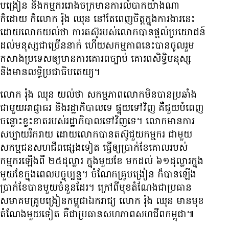
បង្រៀន និង​កម្មករ​រោងចក្រ​មាន​ការ​លំបាក​យ៉ាង​ណា​
ក៏ដោយ ក៏​លោក រ៉ុង ឈុន នៅ​តែ​ពេញ​ចិត្ត​ក្នុង​ការងារ​នេះ
ដោយ​លោក​យល់​ថា ការ​តស៊ូ​របស់​លោក​បាន​ផ្តល់​ប្រយោជន៍​
ដល់​មនុស្ស​ជាច្រើន​នាក់ ហើយ​សកម្មភាព​នេះ​បាន​ចូល​រួម​
កសាង​ប្រទេស​ឲ្យ​មាន​ការ​គោរព​ច្បាប់ គោរព​សិទ្ធិ​មនុស្ស
និង​មាន​លទ្ធិប្រជាធិបតេយ្យ។
លោក រ៉ុង ឈុន យល់​ថា សកម្មភាព​លោក​មិន​បាន​ប្រឆាំង​
ជាមួយ​អាជ្ញាធរ និង​រដ្ឋាភិបាល​ទេ ផ្ទុយ​ទៅ​វិញ គឺ​ជួយ​បំពេញ​
ចន្លោះ​ខ្វះ​ខាត​របស់​រដ្ឋាភិបាល​ទៅ​វិញ​ទេ។ លោក​មាន​ការ​
សប្បាយ​រីករាយ ដោយ​លោក​បាន​តស៊ូ​ជួយ​កម្មករ ជាមួយ​
សកម្មជន​សហជីព​ផ្សេង​ទៀត ធ្វើ​ឲ្យ​ប្រាក់​ខែ​គោល​របស់​
កម្មករ​ឡើង​ពី ២៥​ដុល្លារ ក្នុង​មួយ​ខែ មក​ដល់ ៦១​ដុល្លារ​ក្នុង​
មួយ​ខែ​ក្នុង​ពេល​បច្ចុប្បន្ន។ ចំណែក​គ្រូ​បង្រៀន ក៏​បាន​ឡើង​
ប្រាក់​ខែ​បាន​មួយ​ចំនួន​ដែរ។ ក្រៅ​ពី​មុខ​តំណែង​ជា​ប្រធាន​
សមាគម​គ្រូ​បង្រៀន​កម្ពុជា​ឯករាជ្យ លោក រ៉ុង ឈុន មាន​មុខ​
តំណែង​មួយ​ទៀត គឺ​ជា​ប្រធាន​សហភាព​សហជីព​កម្ពុជា៕