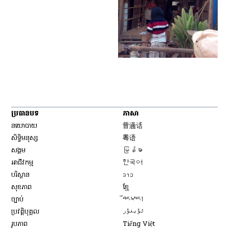
ប្រធានបទ
ភាសា
Opens in new window
នយោបាយ
普通话
Opens in new window
សិទ្ធិ​មនុស្ស
粤语
Opens in new window
សង្គម
မြန်မာ
Opens in new window
អាជីវកម្ម
한국어
Opens in new window
បរិស្ថាន
ລາວ
Opens in new window
សុខភាព
ខ្មែ
Opens in new window
ច្បាប់
བོད་སྐད།
Opens in new window
ប្រវត្តិបុគ្គល
ئۇيغۇر
Opens in new window
រូបភាព
Tiếng Việt