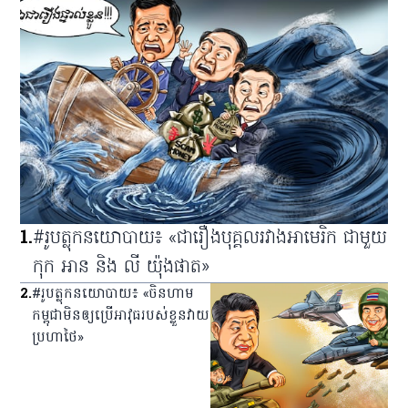
1
.
#រូបត្លុកនយោបាយ៖ «ជារឿងបុគ្គលរវាងអាមេរិក ជាមួយ
កុក អាន និង លី យ៉ុងផាត»
2
.
#រូបត្លុកនយោបាយ៖ «ចិនហាម
កម្ពុជាមិនឲ្យប្រើអាវុធរបស់ខ្លួនវាយ
ប្រហាថៃ»