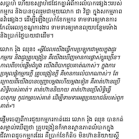
សប្ដាហ៍ ហើយ​ឧស្សាហ៍​ជជែក​គ្នា​អំពី​ការ​លំបាក​ផ្សេងៗ​របស់​
កម្មករ និង​បាន​ចូល​រួម​ជាមួយ​លោក ជា វិជ្ជា ក្នុង​សកម្មភាព​
តវ៉ា​ផ្សេងៗ ដើម្បី​ឡើង​ប្រាក់​ខែ​កម្មករ ទាម​ទារ​ឲ្យ​មាន​ការ​
កែលំអ​លក្ខខណ្ឌ​ការងារ ទាមទារ​ឲ្យ​មាន​លុយ​បន្ថែម​ម៉ោង
និង​ប្រាក់​ថ្លៃ​បាយ​ជាដើម។
លោក រ៉ុង ឈុន៖
«អ្វី​ដែល​យើង​ធ្វើ​ការ​ប្រឡូក​ជាមួយ​ក្នុង​ជួរ​
កម្មករ និង​ជួរ​គ្រូ​បង្រៀន គឺ​យើង​ឃើញ​មាន​ការ​ផ្លាស់​ប្ដូរ​ច្រើន។
កាល​ពី​ចាប់​ផ្ដើម​ដំបូង យើង​ពិបាក​ជួប​គាត់​ណាស់។ ក្នុង​ការ​
ប្រមូល​ផ្តុំ​កម្មករ​ក្តី គ្រូ​បង្រៀន​ក្តី គឺ​មាន​ការ​លំបាក​ណាស់។ តែ​
ក្រោយ​ពី​យើង​បាន​បញ្ជ្រាប​ម្តង​ហើយ​ម្តង​ទៀត គឺ​គាត់​ហ៊ាន​ប្រើ​
សិទ្ធិ​របស់​គាត់។ គាត់​ហ៊ាន​និយាយ គាត់​ហ៊ាន​ប្រើ​សិទ្ធិ​ធ្វើ​
បាតុកម្ម កូដកម្ម​របស់​គាត់ ដើម្បី​ទាមទារ​អត្ថប្រយោជន៍​របស់​ពួក​
គាត់»
។
ផ្ដើម​ចេញ​ពី​ការ​ជួយ​កម្មករ​កាត់​ដេរ លោក រ៉ុង ឈុន បាន​កត់​
សម្គាល់​ឃើញ​ថា គ្រូ​បង្រៀន​ក៏​មាន​ស្ថានភាព​លំបាក​ក្នុង​
ជីវភាព​ដូច​កម្មករ​ដែរ គឺ​ប្រាក់​ខែ​ក៏​តិច មិន​ហ៊ាន​និយាយ​ស្តី​