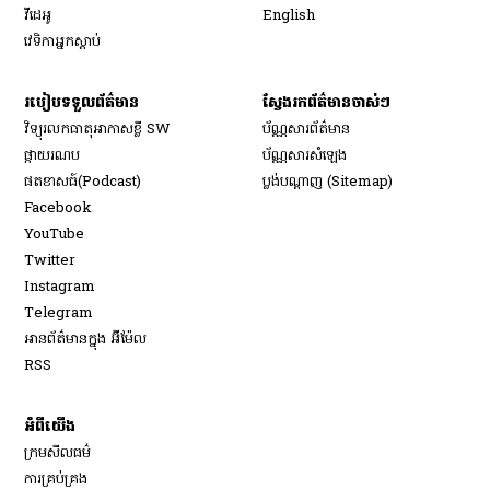
Opens in new window
វីដេអូ
English
វេទិកា​អ្នក​ស្ដាប់
របៀប​ទទួល​ព័ត៌មាន​
ស្វែងរកព័ត៌មានចាស់ៗ
វិទ្យុ​រលក​ធាតុអាកាស​ខ្លី SW
ប័ណ្ណសារ​ព័ត៌មាន​
​ផ្កាយ​រណប
ប័ណ្ណសារ​សំឡេង
​ផតខាសធ៍(Podcast)
ប្លង់បណ្តាញ (Sitemap)
Opens in new window
Facebook
Opens in new window
YouTube
Opens in new window
Twitter
Opens in new window
Instagram
Opens in new window
Telegram
អានព័ត៌មានក្នុង អ៊ីម៉ែល
Opens in new window
RSS
អំពីយើង
ក្រមសីលធម៌
ការគ្រប់គ្រង