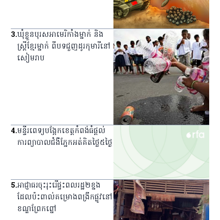
3
.
ឃុំ​ខ្លួន​បុរស​អាមេរិកាំង​ម្នាក់ និង​
ស្ត្រី​ខ្មែរ​ម្នាក់ ពី​បទ​ជួញ​ដូរ​កុមារី​នៅ​
សៀមរាប
4
.
មន្ទីរពេទ្យ​បង្អែក​ខេត្ត​កំពង់ធំ​ផ្ដល់​
ការ​ព្យាបាល​ជំងឺ​ភ្នែក​អត់​គិត​ថ្លៃ​៥​ថ្ងៃ
5
.
អាជ្ញាធរ​ចុះ​រុះរើ​ផ្ទះ​ពលរដ្ឋ​២​ខ្នង​
ដែល​ប៉ះពាល់​គម្រោង​ពង្រីក​ផ្លូវ​នៅ​
ខណ្ឌ​ព្រែកព្នៅ