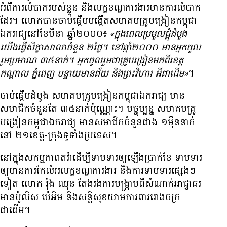
អំពី​ការ​លំបាក​របស់​ខ្លួន និង​លក្ខខណ្ឌ​ការងារ​មាន​ការ​លំបាក​
ដែរ។ លោក​បាន​ចាប់​ផ្ដើម​បង្កើត​សមាគម​គ្រូ​បង្រៀន​កម្ពុជា​
ឯករាជ្យ​នៅ​ខែ​មីនា ឆ្នាំ​២០០០៖
«ក្នុង​ពេល​ប្រមូល​ផ្តុំ​ដំបូង
យើង​ធ្វើ​សិក្ខា​សាលា​ចំនួន ២​ថ្ងៃ។ នៅ​ឆ្នាំ​២០០០ មាន​អ្នក​ចូល​
រួម​ប្រមាណ ៣៥​នាក់។ អ្នក​ចូល​រួម​ជា​គ្រូ​បង្រៀន​មក​ពី​ខេត្ត​
កណ្ដាល ភ្នំពេញ បន្ទាយមានជ័យ និង​ព្រះវិហារ អី​ជាដើម»
។
ចាប់​ផ្ដើម​ដំបូង សមាគម​គ្រូ​បង្រៀន​កម្ពុជា​ឯករាជ្យ មាន​
សមាជិក​ចំនួន​តែ ៣៥​នាក់​ប៉ុណ្ណោះ។ បច្ចុប្បន្ន សមាគម​គ្រូ​
បង្រៀន​កម្ពុជា​ឯករាជ្យ មាន​សមាជិក​ចំនួន​ជាង ១​ម៉ឺន​នាក់
នៅ ២១​ខេត្ត-ក្រុង​ទូទាំង​ប្រទេស។
នៅ​ក្នុង​សកម្មភាព​តវ៉ា​ដើម្បី​ទាមទារ​ឲ្យ​ឡើង​ប្រាក់​ខែ ទាមទារ​
ឲ្យ​មាន​ការ​កែលំអ​លក្ខខណ្ឌ​ការងារ និង​ការ​ទាមទារ​ផ្សេងៗ​
ទៀត លោក រ៉ុង ឈុន តែង​រង​ការ​បង្ក្រាប​ពី​សំណាក់​អាជ្ញាធរ
មាន​ប៉ូលិស ប៉េអិម និង​សន្តិសុខ​យាម​ការពារ​រោងចក្រ​
ជាដើម។