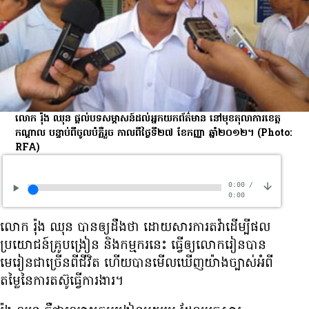
លោក រ៉ុង ឈុន ផ្តល់​បទ​សម្ភាសន៍​ដល់​អ្នក​យក​ព័ត៌មាន នៅ​មុខ​តុលាការ​ខេត្ត​
កណ្ដាល បន្ទាប់​ពី​ចូល​បំភ្លឺ​រួច កាល​ពី​ថ្ងៃ​ទី២៧ ខែ​កញ្ញា ឆ្នាំ​២០១២។
(Photo:
RFA)
0:00
/
0:00
លោក រ៉ុង ឈុន បាន​ឲ្យ​ដឹង​ថា ដោយ​សារ​ការ​តវ៉ា​ដើម្បី​ផល​
ប្រយោជន៍​គ្រូ​បង្រៀន និង​កម្មករ​នេះ ធ្វើ​ឲ្យ​លោក​រៀន​បាន​
មេ​រៀន​ជាច្រើន​ពី​ជីវិត ហើយ​បាន​មើល​ឃើញ​យ៉ាង​ច្បាស់​អំពី​
តម្លៃ​នៃ​ការ​តស៊ូ​ធ្វើ​ការងារ។