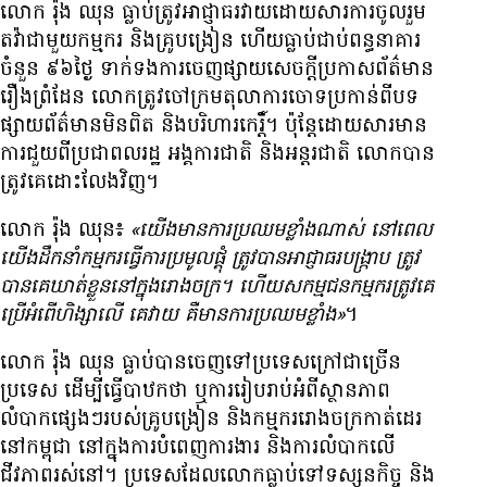
លោក រ៉ុង ឈុន ធ្លាប់​ត្រូវ​អាជ្ញាធរ​វាយ​ដោយ​សារ​ការ​ចូល​រួម​
តវ៉ា​ជាមួយ​កម្មករ និង​គ្រូ​បង្រៀន ហើយ​ធ្លាប់​ជាប់​ពន្ធនាគារ​
ចំនួន ៩៦​ថ្ងៃ ទាក់ទង​ការ​ចេញ​ផ្សាយ​សេចក្តី​ប្រកាស​ព័ត៌មាន​
រឿង​ព្រំដែន លោក​ត្រូវ​ចៅក្រម​តុលាការ​ចោទ​ប្រកាន់​ពី​បទ​
ផ្សាយ​ព័ត៌មាន​មិន​ពិត និង​បរិហារកេរ្តិ៍។ ប៉ុន្តែ​ដោយ​សារ​មាន​
ការ​ជួយ​ពី​ប្រជាពលរដ្ឋ អង្គការ​ជាតិ និង​អន្តរជាតិ លោក​បាន​
ត្រូវ​គេ​ដោះ​លែង​វិញ។
លោក រ៉ុង ឈុន៖
«យើង​មាន​ការ​ប្រឈម​ខ្លាំង​ណាស់ នៅ​ពេល​
យើង​ដឹកនាំ​កម្មករ​ធ្វើ​ការ​ប្រមូល​ផ្តុំ ត្រូវ​បាន​អាជ្ញាធរ​បង្ក្រាប ត្រូវ​
បាន​គេ​ឃាត់​ខ្លួន​នៅ​ក្នុង​រោងចក្រ។ ហើយ​សកម្មជន​កម្មករ​ត្រូវ​គេ​
ប្រើ​អំពើ​ហិង្សា​លើ គេ​វាយ គឺ​មាន​ការ​ប្រឈម​ខ្លាំង»
។
លោក រ៉ុង ឈុន ធ្លាប់​បាន​ចេញ​ទៅ​ប្រទេស​ក្រៅ​ជាច្រើន​
ប្រទេស ដើម្បី​ធ្វើ​បាឋកថា ឬ​ការ​រៀបរាប់​អំពី​ស្ថានភាព​
លំបាក​ផ្សេងៗ​របស់​គ្រូ​បង្រៀន និង​កម្មករ​រោងចក្រ​កាត់​ដេរ​
នៅ​កម្ពុជា នៅ​ក្នុង​ការ​បំពេញ​ការងារ និង​ការ​លំបាក​លើ​
ជីវភាព​រស់នៅ។ ប្រទេស​ដែល​លោក​ធ្លាប់​ទៅ​ទស្សនកិច្ច និង​