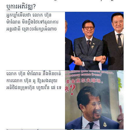
ឬការអភិវឌ្ឍ?
អ្នកឃ្លាំមើលថា លោក ហ៊ុន
ម៉ាណែត មិនប្ដឹងថៃទៅតុលាការ
អន្តរជាតិ ព្រោះចង់រក្សាអំណាច
លោក ហ៊ុន ម៉ាណែត នឹងមិនចាត់
ការលោក ហ៊ុន តូ ឱ្យសងលុយ
អតិថិជនក្រុមហ៊ុន ហួយវ័ន ផេ ទេ