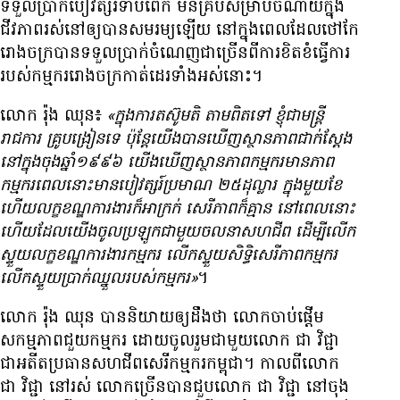
ទទួល​ប្រាក់​បៀវត្សរ៍​ទាប​ពេក មិន​គ្រប់​សម្រាប់​ចំណាយ​ក្នុង​
ជីវភាព​រស់នៅ​ឲ្យ​បាន​សមរម្យ​ឡើយ នៅ​ក្នុង​ពេល​ដែល​ថៅកែ​
រោងចក្រ​បាន​ទទួល​ប្រាក់​ចំណេញ​ជាច្រើន​ពី​ការ​ខិតខំ​ធ្វើ​ការ​
របស់​កម្មករ​រោងចក្រ​កាត់​ដេរ​ទាំង​អស់​នោះ។
លោក រ៉ុង ឈុន៖
«ក្នុង​ការ​តស៊ូ​មតិ តាម​ពិត​ទៅ ខ្ញុំ​ជា​មន្ត្រី​
រាជការ គ្រូ​បង្រៀន​ទេ ប៉ុន្តែ​យើង​បាន​ឃើញ​ស្ថានភាព​ជាក់ស្តែង​
នៅ​ក្នុង​ចុង​ឆ្នាំ​១៩៩៦ យើង​ឃើញ​ស្ថានភាព​កម្មករ​មាន​ភាព​
កម្មករ​ពេល​នោះ​មាន​បៀវត្សរ៍​ប្រមាណ ២៥​ដុល្លារ ក្នុង​មួយ​ខែ
ហើយ​លក្ខខណ្ឌ​ការងារ​ក៏​អាក្រក់ សេរីភាព​ក៏​គ្មាន នៅ​ពេល​នោះ​
ហើយ​ដែល​យើង​ចូល​ប្រឡូក​ជាមួយ​ចលនា​សហជីព ដើម្បី​លើក​
ស្ទួយ​លក្ខខណ្ឌ​ការងារ​កម្មករ លើក​ស្ទួយ​សិទ្ធិ​សេរីភាព​កម្មករ
លើក​ស្ទួយ​ប្រាក់​ឈ្នួល​របស់​កម្មករ»
។
លោក រ៉ុង ឈុន បាន​និយាយ​ឲ្យ​ដឹង​ថា លោក​ចាប់​ផ្ដើម​
សកម្មភាព​ជួយ​កម្មករ ដោយ​ចូល​រួម​ជាមួយ​លោក ជា វិជ្ជា
ជា​អតីត​ប្រធាន​សហជីព​សេរី​កម្មករ​កម្ពុជា។ កាល​ពី​លោក
ជា វិជ្ជា នៅ​រស់ លោក​ច្រើន​បាន​ជួប​លោក ជា វិជ្ជា នៅ​ចុង​