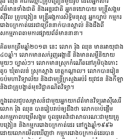
រ៉ុង ឈុន គឺ​ជា​ឈ្មោះ​គ្រូ​បង្រៀន​មួយ​រូប ដែល​អ្នក​សារ
ព័ត៌មាន​ទាំង​ជាតិ និង​អន្តរជាតិ អ្នក​នយោបាយ មន្ត្រី​សង្គម​
ស៊ីវិល គ្រូ​បង្រៀន មន្ត្រី​អង្គការ​សិទ្ធិ​មនុស្ស អ្នក​ច្បាប់ កម្មករ​
រោងចក្រ​កាត់​ដេរ​ជាច្រើន​នាក់​បាន​ស្គាល់ និង​ដឹង​ពី​
សកម្មភាព​តាម​ការ​ផ្សាយ​ព័ត៌មាន​នានា។
គិត​មក​ត្រឹម​ឆ្នាំ​២០១៣ នេះ លោក រ៉ុង ឈុន មាន​អាយុ​ជាង
៤០​ឆ្នាំ។ លោក​មាន​សក់​រួញ​អង្គាដី និង​មាន​សម្ដី​និយាយ​
មួយៗ ច្បាស់ៗ។ លោក​មាន​ស្រុក​កំណើត​នៅ​ភូមិ​ចុងកោះ
តូច ឃុំ​តាលន់ ស្រុក​ស្អាង ខេត្ត​កណ្ដាល។ លោក​បាន​រៀន​
ចប់​មហាវិទ្យាល័យ និង​ជា​មន្ត្រី​ក្រសួង​អប់រំ យុវជន និង​កីឡា
និង​ជា​គ្រូ​បង្ហាត់​មុខ​វិជ្ជា​គណិតវិទ្យា។
ក្នុង​ពេល​ជួប​សម្ភាសន៍​ជាមួយ​អ្នក​យក​ព័ត៌មាន​វិទ្យុ​អាស៊ីសេរី
លោក រ៉ុង ឈុន បាន​រៀបរាប់​ឲ្យ​ដឹង​ថា លោក​ចាប់​ផ្ដើម​
សកម្មភាព​បម្រើ​សង្គម ចូល​រួម​តវ៉ា​ជា​សាធារណៈ​ជាមួយ​គ្រូ​
បង្រៀន និង​កម្មករ​រោងចក្រ​កាត់​ដេរ នៅ​ក្នុង​ឆ្នាំ​១៩៩៦
ដោយ​លោក​មើល​ឃើញ​ថា កម្មករ​រោងចក្រ​កាត់​ដេរ​បាន​