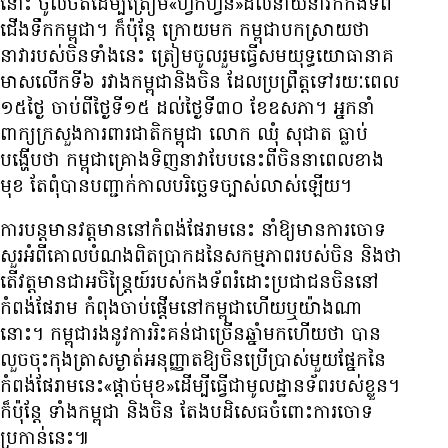
នោះ ចូល​ចត​ដើម្បី​ត្រៀម​«ហ្វឹកហ្វឺន»​ដល់​នាយ​នាវិក​កងទ័ព​
ជើង​ទឹក​កម្ពុជា។ ក៏ប៉ុន្តែ ក្រោយមក​ កម្ពុជា​បកស្រាយ​ថា
នាវា​របស់​ចិន​ទាំង​នេះ ត្រៀម​ចូលរួម​ធ្វើ​សមយុទ្ធ​យោធា​នាគ​
មាស​លើក​ទី៦​ រវាង​កម្ពុជា​និង​ចិន ដែល​ប្រព្រឹត្ត​ទៅ​រយៈពេល
​១៥​ថ្ងៃ ចាប់​ពី​ថ្ងៃទី១៥ ដល់​ថ្ងៃទី​៣០ ខែ​ឧសភា។ អ្នក​នាំ​
ពាក្យ​ក្រសួង​ការពារ​ជាតិ​កម្ពុជា លោក ឈុំ សុជាត ធ្លាប់​
បង្ហើប​ថា កម្ពុជា​គ្រោង​ទិញ​នាវា​បែប​នេះ​ពី​ចិន​នា​ពេល​ខាង
មុខ តែ​ពុំ​បាន​បញ្ជាក់​កាលបរិច្ឆេទ​ច្បាស់​លាស់​ឡើយ។
ការ​បន្ត​មាន​វត្តមាន​នៅ​កំពង់ផែ​រាម​នេះ នាំ​ឱ្យ​មាន​ការ​ចោទ
សួរ​អំពី​គោលបំណង​ពិតប្រាកដ​នៃ​សកម្មភាព​របស់​ចិន និង​ថា
តើ​វត្តមាន​ជា​អចិន្ត្រៃយ៍​របស់​កងទ័ព​រំដោះ​ប្រជាជន​ចិន​នៅ​
កំពង់ផែ​រាម កំពុង​ចាប់ផ្តើម​នៅ​កម្ពុជា​ហើយ​ឬ​យ៉ាងណា​
នោះ។ កម្ពុជា​រង​នូវ​ការ​រិះគន់​ជា​ច្រើន​ឆ្នាំ​មក​ហើយ​ថា បាន​
លួច​ចុះ​កុងត្រា​សម្ងាត់​អនុញ្ញាត​ឱ្យ​ចិន​ប្រើប្រាស់​មួយ​ផ្នែក​នៃ​
កំពង់ផែ​រាម​នេះ​«ផ្ដាច់មុខ»​ដើម្បី​ធ្វើ​ជា​មូលដ្ឋាន​ទ័ព​របស់​ខ្លួន។
ក៏ប៉ុន្តែ ទាំង​កម្ពុជា និង​ចិន តែង​បដិសេធ​ចំពោះ​ការ​ចោទ​
ប្រកាន់​នេះ៕