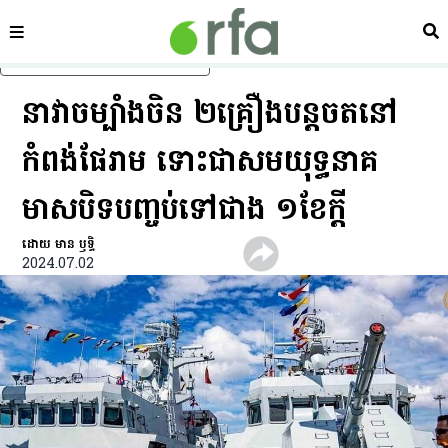
ផ្នែក
ស្វ
រំលងទៅមាតិកាចម្បង
នាវា​ចម្បាំង​ចិន​ ២​គ្រឿង​បន្ត​ចត​នៅ​
កំពង់ផែ​រាម ទោះ​ជា​សមយុទ្ធ​នាគ​
មាស​បិទ​បញ្ចប់​ទៅ​ជាង ១​ខែ​ក្តី
ដោយ មាន ឫទ្ធិ
2024.07.02