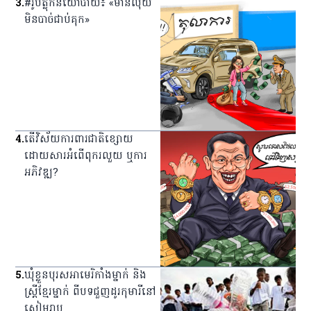
3
.
#រូបត្លុកនយោបាយ៖ «មានលុយ
មិនបាច់ជាប់គុក»
4
.
តើវិស័យការពារជាតិខ្សោយ
ដោយសារអំពើពុករលួយ ឬការ
អភិវឌ្ឍ?
5
.
ឃុំ​ខ្លួន​បុរស​អាមេរិកាំង​ម្នាក់ និង​
ស្ត្រី​ខ្មែរ​ម្នាក់ ពី​បទ​ជួញ​ដូរ​កុមារី​នៅ​
សៀមរាប