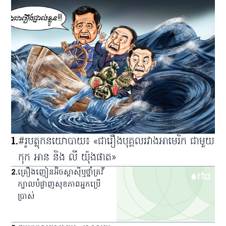
1
.
#រូបត្លុកនយោបាយ៖ «ជារឿងបុគ្គលរវាងអាមេរិក ជាមួយ
កុក អាន និង លី យ៉ុងផាត»
2
.
គ្រឿង​ញៀន​អ៊ិចស្តាស៊ី​ឬ​ថ្នាំ​គ្រវី​
ក្បាល​បំផ្លាញ​សុខភាព​អ្នក​ប្រើ
ប្រាស់