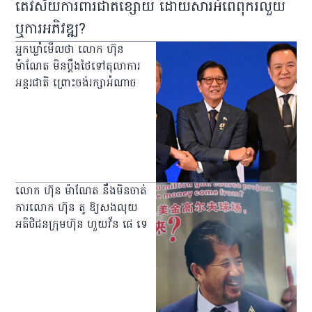
តើវិស័យការពារជាតិខ្សោយ ដោយសារអំពើពុករលួយ
ឬការអភិវឌ្ឍ?
អ្នកឃ្លាំមើលថា លោក ហ៊ុន
ម៉ាណែត មិនប្ដឹងថៃទៅតុលាការ
អន្តរជាតិ ព្រោះចង់រក្សាអំណាច
លោក ហ៊ុន ម៉ាណែត នឹងមិនចាត់
ការលោក ហ៊ុន តូ ឱ្យសងលុយ
អតិថិជនក្រុមហ៊ុន ហួយវ័ន ផេ ទេ