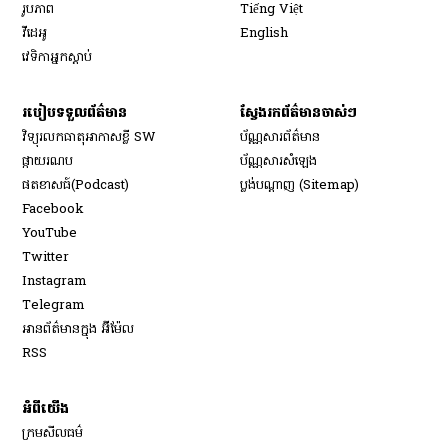
Opens in new window
រូបភាព
Tiếng Việt
Opens in new window
វីដេអូ
English
វេទិកា​អ្នក​ស្ដាប់
របៀប​ទទួល​ព័ត៌មាន​
ស្វែងរកព័ត៌មានចាស់ៗ
វិទ្យុ​រលក​ធាតុអាកាស​ខ្លី SW
ប័ណ្ណសារ​ព័ត៌មាន​
​ផ្កាយ​រណប
ប័ណ្ណសារ​សំឡេង
​ផតខាសធ៍(Podcast)
ប្លង់បណ្តាញ (Sitemap)
Opens in new window
Facebook
Opens in new window
YouTube
Opens in new window
Twitter
Opens in new window
Instagram
Opens in new window
Telegram
អានព័ត៌មានក្នុង អ៊ីម៉ែល
Opens in new window
RSS
អំពីយើង
ក្រមសីលធម៌