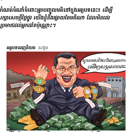
កំណត់​ចំណាំ​ចំពោះ​អ្នក​បញ្ចូល​មតិ​នៅ​ក្នុង​អត្ថបទ​នេះ៖
ដើម្បី​
រក្សា​សេចក្ដី​ថ្លៃថ្នូរ យើង​ខ្ញុំ​នឹង​ផ្សាយ​តែ​មតិ​ណា ដែល​មិន​ជេរ​
ប្រមាថ​ដល់​អ្នក​ដទៃ​ប៉ុណ្ណោះ។
អត្ថបទពេញនិយម
សង្គម