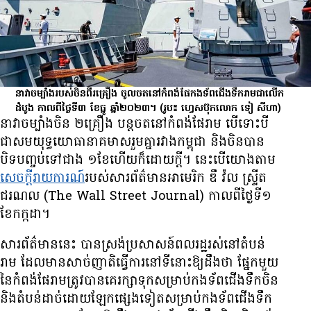
នាវា​ចម្បាំង​របស់​ចិន​ពីរ​គ្រឿង ​ចូល​ចត​នៅ​កំពង់ផែ​កងទ័ព​ជើងទឹក​រាម​ជា​លើក​
ដំបូង កាល​ពី​ថ្ងៃ​ទី៣ ខែធ្នូ ឆ្នាំ២០២៣។
(រូប៖ ហ្វេសប៊ុកលោក ទៀ សីហា)
នាវា​ចម្បាំង​ចិន​ ២​គ្រឿង បន្ត​ចត​នៅ​កំពង់ផែ​រាម បើ​ទោះបី​
ជា​សមយុទ្ធ​យោធា​នាគ​មាស​រួមគ្នា​រវាង​កម្ពុជា និង​ចិន​បាន​
បិទ​បញ្ចប់​ទៅ​ជាង ​១ខែ​ហើយ​ក៏ដោយ​ក្តី។ នេះ​បើ​យោង​តាម​
សេចក្តី​រាយការណ៍​
របស់​សារព័ត៌មាន​អាមេរិក ឌឹ វ៉ល ស្រ្ទីត
ជរណល (The Wall Street Journal) កាលពី​ថ្ងៃទី១
ខែកក្កដា។
សារព័ត៌មាន​នេះ បាន​ស្រង់​ប្រសាសន៍​ពលរដ្ឋ​រស់នៅ​តំបន់​
រាម ដែល​មាន​សាច់ញាតិ​ធ្វើ​ការ​នៅ​ទីនោះ​ឱ្យ​ដឹង​ថា ផ្នែក​មួយ​
នៃ​កំពង់ផែ​រាម​ត្រូវ​បាន​គេ​រក្សា​ទុក​សម្រាប់​កងទ័ព​ជើងទឹក​ចិន
និង​តំបន់​ដាច់​ដោយឡែក​ផ្សេង​ទៀត​សម្រាប់​កងទ័ព​ជើងទឹក​