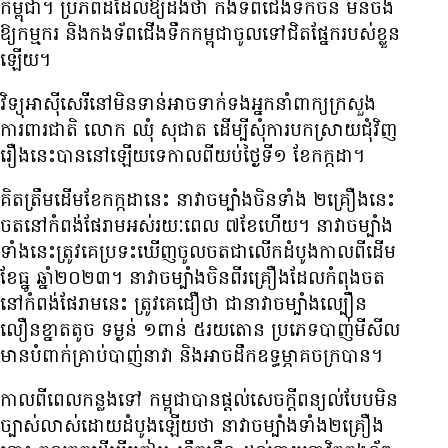
កម្ពុជា។ ប្រភព​ដដែល​ឱ្យ​ដឹង​ថា កងទ័ព​ជើងទឹក​ចិន មិន​ចង់​
ឱ្យ​កម្មករ និង​កងទ័ព​ជើង​ទឹក​កម្ពុជា​ចូល​ទៅ​ជិត​ផ្នែក​របស់​ខ្លួន​
ឡើយ។
វិទ្យុ​អាស៊ីសេរី​នៅ​មិន​ទាន់​អាច​ទាក់ទង​អ្នកនាំពាក្យ​ក្រសួង​
ការពារ​ជាតិ លោក ឈុំ សុជាត ដើម្បី​សុំ​ការ​បកស្រាយ​ជុំវិញ​
រឿង​នេះ​បាន​នៅឡើយ​ទេ​កាលពី​យប់​ថ្ងៃទី១ ខែ​កក្កដា។
គិត​ត្រឹម​ដើម​ខែ​កក្កដា​នេះ នាវា​ចម្បាំង​ចិន​ទាំង ២​គ្រឿង​នេះ
ចត​នៅ​កំពង់ផែ​រាម​អស់​រយៈពេល​ ៧ខែ​ហើយ។ នាវា​ចម្បាំង​
ទាំង​នេះ​ត្រូវ​គេ​ប្រទះ​ឃើញ​ចូល​ចត​ជា​លើក​ដំបូង​កាលពី​ដើម​
ខែ​ធ្នូ ឆ្នាំ២០២៣។ នាវា​ចម្បាំង​ចិន​ពីរ​គ្រឿង​ដែល​កំពុង​ចត​
នៅ​កំពង់ផែ​រាម​នេះ ត្រូវ​គេ​ជឿ​ថា ជា​នាវា​ចម្បាំង​ល្បឿន​
លឿន​ខ្នាត​តូច ទម្ងន់ ១ពាន់​ ៥រយ​តោន ប្រភេទ​បាញ់​មីសីល
មាន​បំពាក់​គ្រាប់​បាញ់​នាវា និង​អាច​ដឹក​ឧទ្ធម្ភាគចក្រ​បាន។
កាល​ពី​ពេល​កន្លងទៅ កម្ពុជា​បាន​ផ្តល់​សេចក្តី​ពន្យល់​បែប​មិន​
ច្បាស់​លាស់​ដោយ​ដំបូង​ឡើយ​ថា នាវា​ចម្បាំង​ទាំង​២គ្រឿង​