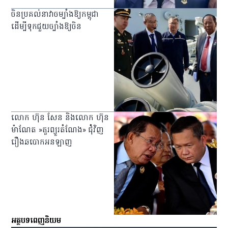
ចិនប្រគល់នាវាចម្បាំងឱ្យកម្ពុជា
ដើម្បីទុកជួយច្បាំងឱ្យចិន
លោក ហ៊ុន សែន និងលោក ហ៊ុន
ម៉ាណែត »គួរព្យួរតំណែង» ជំុំវិញ
រឿងឆបោកអនឡាញ
អត្ថបទពេញនិយម