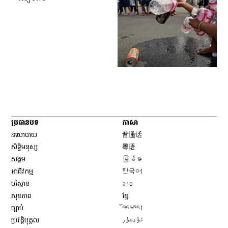
ប្រធានបទ
ភាសា
Opens in new window
នយោបាយ
普通话
Opens in new window
សិទ្ធិ​មនុស្ស
粤语
Opens in new window
សង្គម
မြန်မာ
Opens in new window
អាជីវកម្ម
한국어
Opens in new window
បរិស្ថាន
ລາວ
Opens in new window
សុខភាព
ខ្មែ
Opens in new window
ច្បាប់
བོད་སྐད།
Opens in new window
ប្រវត្តិបុគ្គល
ئۇيغۇر