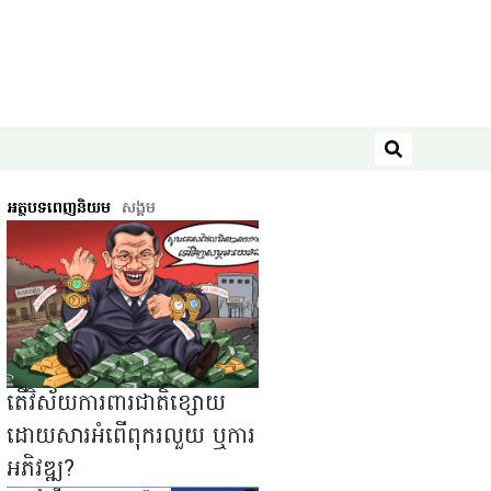
ស្វែងរក
អត្ថបទពេញនិយម
សង្គម
តើវិស័យការពារជាតិខ្សោយ
ដោយសារអំពើពុករលួយ ឬការ
អភិវឌ្ឍ?