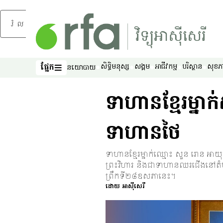
រំលងទៅមាតិកាចម្បង
ផ្នែក
សិទ្ធិ​មនុស្ស
សង្គម
អាជីវកម្ម
បរិស្ថាន
សុខភ
នយោបាយ
ផ្នែក
ទាហានខ្មែរម្នាក់
ទាហានថៃ
ទាហានខ្មែរម្នាក់ឈ្មោះ សួន រោន អាយុ៤៨
ព្រះវិហារ និងជាទាហានឈរជើងនៅតំបន់ព
ព្រឹកទី២៨ឧសភានេះ។
ដោយ
អាស៊ីសេរី