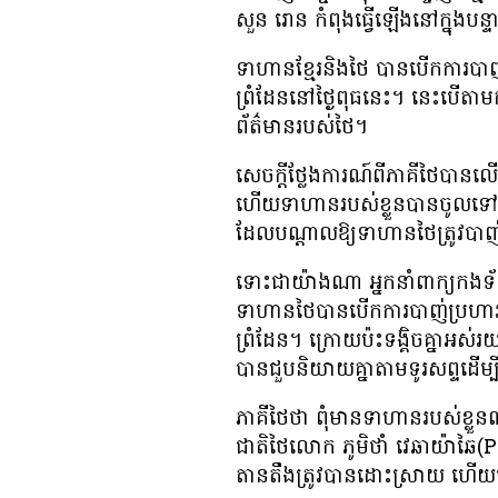
សួន រោន កំពុង​ធ្វើ​ឡើង​នៅ​ក្នុង
ទាហាន​ខ្មែរ​និង​ថៃ បាន​បើក​ការ​បាញ់​ប្
ព្រំដែន​នៅ​ថ្ងៃ​ពុធ​នេះ។ នេះ​បើ​តាម
ព័ត៌មាន​របស់​ថៃ។
សេចក្ដី​ថ្លែងការណ៍​ពី​ភាគី​ថៃ​បាន​ល
ហើយ​ទាហាន​របស់​ខ្លួន​បាន​ចូល​ទៅ​ច
ដែល​បណ្ដាល​ឱ្យ​ទាហាន​ថៃ​ត្រូវ​បាញ
ទោះជាយ៉ាងណា អ្នកនាំពាក្យ​កង​ទ័
ទាហានថៃបានបើកការបាញ់ប្រហារ នៅព
ព្រំដែន។ ក្រោយ​ប៉ះទង្គិច​គ្នា​អស់​រ
បាន​ជួប​និយាយ​គ្នា​តាម​ទូរសព្ទ​ដើម្ប
ភាគី​ថៃ​ថា ពុំ​មាន​ទាហាន​របស់​ខ្លួន​ណា​ម
ជាតិ​ថៃ​លោក ភូមិថាំ វេឆាយ៉
តានតឹង​ត្រូវ​បាន​ដោះស្រាយ ហើយ​បញ្