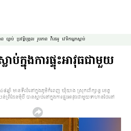
ាព
ច្បាប់
ប្រវត្តិបុគ្គល
រូបភាព
វីដេអូ
វេទិកា​អ្នក​ស្ដាប់
ស្លាប់ក្នុងការផ្ទុះអាវុធជាមួយ
ឆ្នាំ មានទីលំនៅក្នុងភូមិកំពេញ ឃុំយាង ស្រុកជាំក្សាន្ត ខេត្ត
្រំដែនមុំបី បានស្លាប់នៅក្នុងការផ្ទុះអាវុធជាមួយទាហានថៃនៅ