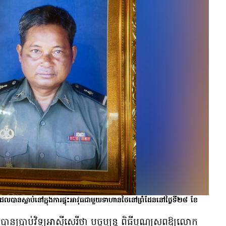
លបានស្លាប់នៅក្នុងការផ្ទុះអាវុធជាមួយទាហានថៃនៅព្រំដែននៅថ្ងៃទី២៨ ខែ
បាន​ប្រាប់​វិទ្យុ​អាស៊ីសេរី​ថា បច្ចុប្បន្ន ពិធី​បុណ្យ​សព​ឱ្យ​លោក