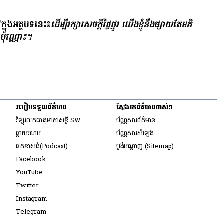
ក្នុង​អត្ថបទ​នេះ៖
ដើម្បី​រក្សា​សេចក្ដី​ថ្លៃថ្នូរ យើង​ខ្ញុំ​នឹង​ផ្សាយ​តែ​មតិ​
​ប៉ុណ្ណោះ។
របៀប​ទទួល​ព័ត៌មាន​
ស្វែងរកព័ត៌មានចាស់ៗ
ow
វិទ្យុ​រលក​ធាតុអាកាស​ខ្លី SW
ប័ណ្ណសារ​ព័ត៌មាន​
​ផ្កាយ​រណប
ប័ណ្ណសារ​សំឡេង
ow
​ផតខាសធ៍(Podcast)
ប្លង់បណ្តាញ (Sitemap)
ow
Opens in new window
Facebook
Opens in new window
YouTube
Opens in new window
Twitter
ow
Opens in new window
Instagram
ow
Opens in new window
Telegram