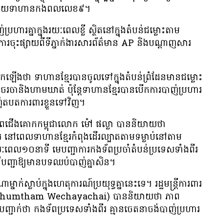
​បន្ទាយ​ទាហាន​កង​ពល​លេខ​៩។
រហារ​គ្នា​ក្នុង​រយៈពេល​ខ្លី ស្ថិត​នៅ​ក្នុង​តំបន់​ជម្លោះ​តាម​
​ការ​ចុះ​ផ្សាយ​ពី​ទីភ្នាក់ងារ​សារព័ត៌មាន AP និង​បណ្ដាញ​សារ
ើកឡើង​ថា ទាហាន​ខ្មែរ​បាន​ចូល​ទៅ​ក្នុង​តំបន់​ព្រំដែន​មាន​ជម្លោះ
រចា​និង​ហាមឃាត់ ប៉ុន្តែ​ទាហាន​ខ្មែរ​បាន​បើក​ការ​បាញ់​ប្រហារ
់​តបត​ការពារ​ខ្លួន​ទៅ​វិញ។
ព​ជើង​គោក​កម្ពុជា​លោក ម៉ៅ ផល្លា បាន​និយាយ​ថា
េលទាហាន​ខ្មែរ​កំពុង​ដើរល្បាត​តាម​ទម្លាប់​នៅ​តាម​
យៈពេល​១០​នាទី មេ​បញ្ជាការ​កងទ័ព​ប្រចាំ​តំបន់​ប្រទេស​ទាំង​ពីរ​
ី​បញ្ជា​ឱ្យ​មាន​បទ​ឈប់​បាញ់​គ្នា​សិន។
្នាក់​ស្លាប់​ក្នុង​ហេតុការណ៍​ប្រយុទ្ធ​គ្នា​នេះ​ទេ។ រដ្ឋ​មន្ត្រី​ការពារ​
ាឆៃ(Phumtham Wechayachai) បាន​និយាយ​ថា ភាព​
ជាក់​ថា កងទ័ព​ប្រទេស​ទាំង​ពីរ គ្មាន​ចេតនា​ចង់​បាញ់​ប្រហារ​