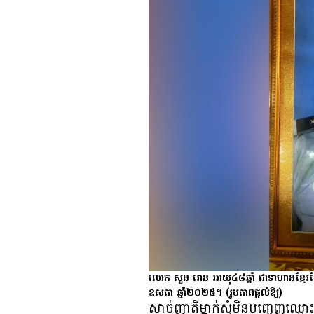
លោក សួន រោន អាយុ៤៨ឆ្នាំ ជាទាហានខ្មែរដែ
ឧសភា ឆ្នាំ២០២៥។
(រូបភាពផ្ដល់ឱ្យ)
សាច់​ញាតិ​ម្នាក់​សុំ​មិន​បញ្ចេញ​ឈ្មោះ​