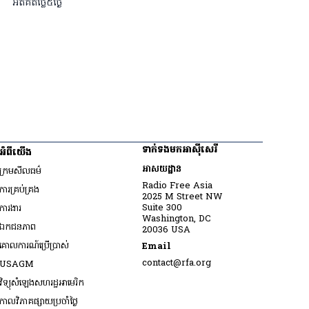
អត់​គិត​ថ្លៃ​៥​ថ្ងៃ
ទាក់ទងមកអាស៊ីសេរី
អំពីយើង
អាសយដ្ឋាន
ក្រមសីលធម៌
Radio Free Asia
ការគ្រប់គ្រង
2025 M Street NW
Opens in new window
Suite 300
ការងារ
Washington, DC
ឯកជនភាព
20036 USA
គោលការណ៍ប្រើប្រាស់
Email
Opens in new window
contact@rfa.org
USAGM
Opens in new window
វិទ្យុសំឡេងសហរដ្ឋអាមេរិក
កាលវិភាគផ្សាយប្រចាំថ្ងៃ