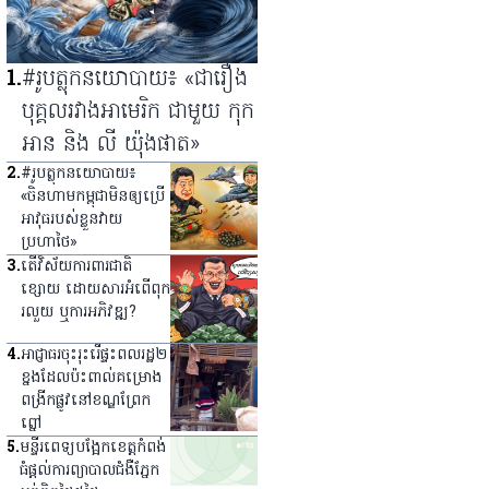
1
.
#រូបត្លុកនយោបាយ៖ «ជារឿង
បុគ្គលរវាងអាមេរិក ជាមួយ កុក
អាន និង លី យ៉ុងផាត»
2
.
#រូបត្លុកនយោបាយ៖
«ចិនហាមកម្ពុជាមិនឲ្យប្រើ
អាវុធរបស់ខ្លួនវាយ
ប្រហាថៃ»
3
.
តើវិស័យការពារជាតិ
ខ្សោយ ដោយសារអំពើពុក
រលួយ ឬការអភិវឌ្ឍ?
4
.
អាជ្ញាធរ​ចុះ​រុះរើ​ផ្ទះ​ពលរដ្ឋ​២​
ខ្នង​ដែល​ប៉ះពាល់​គម្រោង​
ពង្រីក​ផ្លូវ​នៅ​ខណ្ឌ​ព្រែក
ព្នៅ
5
.
មន្ទីរពេទ្យ​បង្អែក​ខេត្ត​កំពង់
ធំ​ផ្ដល់​ការ​ព្យាបាល​ជំងឺ​ភ្នែក​