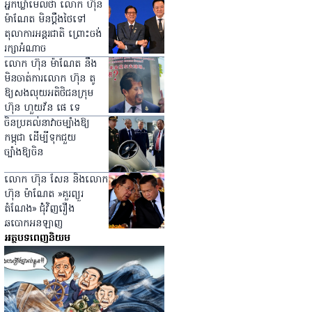
អ្នកឃ្លាំមើលថា លោក ហ៊ុន
ម៉ាណែត មិនប្ដឹងថៃទៅ
តុលាការអន្តរជាតិ ព្រោះចង់
រក្សាអំណាច
លោក ហ៊ុន ម៉ាណែត នឹង
មិនចាត់ការលោក ហ៊ុន តូ
ឱ្យសងលុយអតិថិជនក្រុម
ហ៊ុន ហួយវ័ន ផេ ទេ
ចិនប្រគល់នាវាចម្បាំងឱ្យ
កម្ពុជា ដើម្បីទុកជួយ
ច្បាំងឱ្យចិន
លោក ហ៊ុន សែន និងលោក
ហ៊ុន ម៉ាណែត »គួរព្យួរ
តំណែង» ជំុំវិញរឿង
ឆបោកអនឡាញ
អត្ថបទពេញនិយម