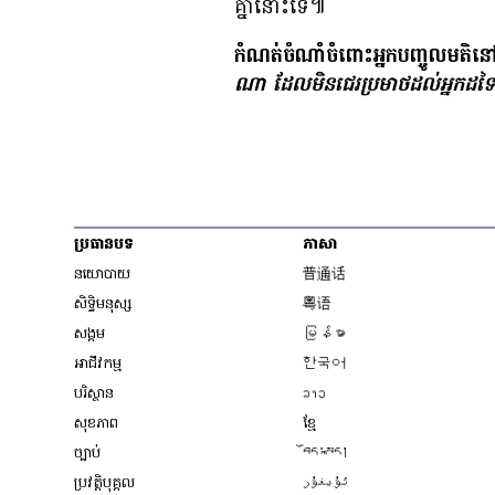
គ្នា​នោះ​ទេ៕
កំណត់​ចំណាំ​ចំពោះ​អ្នក​បញ្ចូល​មតិ​នៅ​
ណា ដែល​មិន​ជេរ​ប្រមាថ​ដល់​អ្នក​ដទៃ
ប្រធានបទ
ភាសា
Opens in new wind
នយោបាយ
普通话
Opens in new window
សិទ្ធិ​មនុស្ស
粤语
Opens in new wind
សង្គម
မြန်မာ
Opens in new wind
អាជីវកម្ម
한국어
Opens in new window
បរិស្ថាន
ລາວ
Opens in new window
សុខភាព
ខ្មែ
Opens in new wind
ច្បាប់
བོད་སྐད།
Opens in new wind
ប្រវត្តិបុគ្គល
ئۇيغۇر