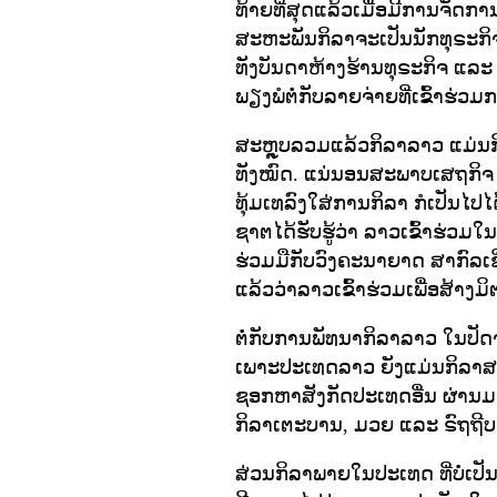
ທ້າຍທີ່ສຸດແລ້ວເມື່ອມີການຈັດກ
ສະຫະພັນກິລາຈະເປັນນັກທຸຣະກິຈ
ທັງບັນດາຫ້າງຮ້ານທຸຣະກິຈ ແລະ 
ພຽງພໍຕໍ່ກັບລາຍຈ່າຍທີ່ເຂົ້າຮ່ວມ
ສະຫຼຸບລວມແລ້ວກິລາລາວ ແມ່ນ
ທັງໝົດ. ແນ່ນອນສະພາບເສຖກິຈ
ທຸ້ມເທລົງໃສ່ການກິລາ ກໍເປັນໄປໄ
ຊາຕໄດ້ຮັບຮູ້ວ່າ ລາວເຂົ້າຮ່ວ
ຮ່ວມມືກັບວົງຄະນາຍາດ ສາກົລເຊິ່
ແລ້ວວ່າລາວເຂົ້າຮ່ວມເພື່ອສ້າງມ
ຕໍ່ກັບການພັທນາກິລາລາວ ໃນປັດ
ເພາະປະເທດລາວ ຍັງແມ່ນກິລາສະມັກ
ຊອກຫາສັງກັດປະເທດອື່ນ ຜ່ານມ
ກິລາເຕະບານ, ມວຍ ແລະ ຣົຖຖີບ
ສ່ວນກິລາພາຍໃນປະເທດ ທີ່ບໍ່ເປ