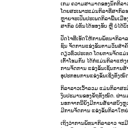
ເກມ ຄວາມສາມາດຂອງນັກກິລາວຍັງ
ໂດຍສະເພາະແມ່ນກິລາທີ່ສາກົລຮ
ຫຼາຍຈະເປັນປະເພດກິລາພື້ນເມືອງ ຂ
ສາກົລ ບໍ່ທັນໄດ້ຮອງຮັບ ຫຼື ບໍ່ໄດ
ປັດໄຈທີ່ເຮັດໃຫ້ການພັທນາກິລາ
ຊົນ ຈັດການແຂ່ງຂັນຕາມວັນສຳຄ
ດຽວທົ່ວປະເທດ ໂດຍການຈັດແມ່ນ
ເຕົ້າໂຮມກັນ ໄດ້ກໍແມ່ນກິລາແຫ
ການຈັດການ ແຂ່ງຂັນເຊັ່ນການສ້
ອຸປະກອນການແຂ່ງຂັນເຊິ່ງທັງໝົດ
ກິລາລາວເວົ້າລວມ ແມ່ນກິລາສະມັ
ງົບປະມານຂອງຣັຖທັງໝົດ. ຜ່ານ
ນອກຈາກນີ້ຍັງມີການສໍ້ຣາສບັງ
ມີການຈັດການ ແຂ່ງຂັນກິລາໃຫຍ່ໆ
ເຖິງວ່າການພັທນາກິລາລາວ ຈະ