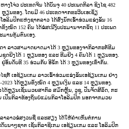
ອງ ຫາງໂຈ່ວ ປະເທດຈີນ ໄດ້ບັນຈຸ 40 ປະເພດກິລາ ຊິງໄຊ 482
1 ຫຼຽນທອງ. ໂດຍມີ 46 ປະເທດຈາກທະວີບເອເຊັຽ
ໂອລິມປິກແຫ່ງຊາຕລາວ ໄດ້ສົ່ງນັກເຂົ້າຮ່ວມແຂ່ງຂັນ 16
ັງໝົດ 152 ຄົນ ໄດ້ຂໍສເນີງົບປະມານຈາກຣັຖ 11 ປະເພດ
ະມານກຸ້ມຕົນເອງ.
ດາ ລາວສາມາດຍາດມາໄດ້ 3 ຫຼຽນທອງຈາກິລາກະຕໍ້ທີມ
ມຊຸດຍີງໄດ້ 1 ຫຼຽນທອງ ແລະ ທີມຍີງ 4 ຄົນໄດ້ 1 ຫຼຽນທອງ.
ູ່ອັນດັບທີ 35 ຮ່ວມກັບ ອີຣັກ ໄດ້ 3 ຫຼຽນທອງເທົ່າກັນ.
ວັບໄຊຕ໌ ເອຊ້ຽນເກມ ລາວເຂົ້າຮ່ວມແຂ່ງຂັນເອຊ້ຽນເກມ ຢ່າງ
74-2023 ໄດ້ຫຼຽນທັງໝົດ 4 ຫຼຽນເງິນ ແລະ 14 ຫຼຽນທອງ.
້ຫຼຽນເຊັ່ນມວຍສາກົລ ສມັກຫຼິ້ນ, ວູຊູ, ປັນຈັດສີລັດ, ກະ
ນຫຼາຍ ເປັນກິລາທ້ອງຖິ່ນບໍ່ແມ່ນກິລາໂອລິມປິກ ນອກຈາກມວຍ
ິລາລາວຂໍສງວນຊື່ ແລະສຽງ ໄດ້ໃຫ້ຄໍາເຫັນຕໍ່ການ
ະດັບນາໆຊາຕ ເຊັ່ນກິລາຊີເກມ ເອຊ້ຽນເກມ ແລະ ໂອລິມປິກ