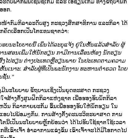
ະດັບພາກພື້ນເຊັ່ນຊີເກມ ແລະ ເອຊ້ຽນເກມ ທາງຣັຖບານກໍ
ງອອກ.
ວໜ້າກົມກິລາລະດັບສູງ ກະຊວງສຶກສາທິການ ແລະກິລາ ໄດ້
່ຖືກຄັດເລືອກເປັນໂຕແທນຊາຕວ່າ:
ບນະໂຍບາຍນີ້ ເພິ່ນໄດ້ລະບຸແຈ້ງ ຢູ່ໃນຫັ້ນແລ້ວສຳລັບ ຜູ້
ມີການສອນເພີ່ມໃຫ້ນັກຮຽນ ກາມີການເລື່ອນຫ້ອງ ນັກຮຽນ
ຍບາຍສົ່ງໄປຮຽນ ຕ່າງປະເທດຫຼືຮຽນພາຍ ໃນປະເທດຕາມຄວາມ
້ນເນາະ. ສຳລັບຜູ້ທີ່ເປັນພະນັກງານ ທະຫານຕຳຣວດ ໂດຍ
ຊັ້ນ.”
້ຍັງມີນະໂຍບາຍ ຣັຖບານເຊິ່ງເປັນຍຸດທະສາດ ກະຊວງ
ຈສ້າງຕັ້ງສູນຝຶກກິລາແຫ່ງຊາຕ ເພື່ອຮອງຮັບນັກກິລາ
ວັນ ກິລາກາຍຍະກັມ ຂຶ້ນເພື່ອຮອງຮັບໃຫ້ນັກຮຽນ ໃນ
ກແອບໄປພ້ອມໆກັນ. ການສ້າງຕັ້ງຄະນະວິທະຍາສາດ ການ
ຕນີ້ເປັນນະໂຍບາຍຫຼັກຍ້ອນວ່າ ໄດ້ໄປຮັບໃຊ້ຊາຕໃຊ້ເວລາ
າກທີ່ເຂົາເຈົ້າ ອຳລາການແຂ່ງຂັນ ເຂົາເຈົ້າຈະໄດ້ມີໂອກາດໄປ