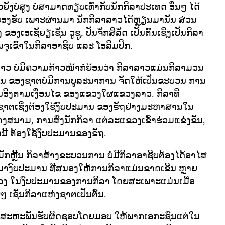
ບໍ່ສູງ ບໍ່ສາມາດທຽບເທົ່າກັບນັກກິລາປະເທດ ອື່ນໆ ໄດ້
ອງຮັບ ເພາະຜ່ານມາ ນັກກິລາລາວໄດ້ຫຼຽນມານັ້ນ ສ່ວນ
ອງເອເຊັຍຽເຊັ່ນ ວູຊູ, ປັນຈັກສີລັດ ເປັນຕົ້ນເຊິ່ງເປັນກິລາ
້ບັນຈຸເຂົ້າໃນກິລາອາຊີບ ແລະ ໂອລິມປິກ.
ລາວ ບໍ່ມີຄວາມກ້າວໜ້າກໍຍ້ອນວ່າ ກິລາລາວແມ່ນກິລາມວນ
ັນ ຂອງຊາຕບໍ່ມີການບູລະນາການ ຈັດໃຫ້ເປັນຂະບວນ ການ
ອີງຕາມເງື່ອນໄຂ ຂອງແຂວງໃຜແຂວງລາວ. ກິລາທີ່
່ງຊາຕເຊິ່ງຕ້ອງໃຊ້ງົບປະມານ ຂອງຣັຖຢ່າງມະຫາສານໃນ
າງສນາມ, ການສົ່ງນັກກິລາ ແຕ່ລະແຂວງເຂົ້າຮ່ວມແຂ່ງຂັນ,
ນີ້ ຕ້ອງໃຊ້ງົບປະມານຂອງຣັຖ.
ກຫຼີ້ນ ກິລາສ້າງຂະບວນການ ບໍ່ມີກິລາອາຊີບຕ້ອງໄດ້ອາໄສ
ມາງົບປະມານ ທີ່ສນອງໃຫ້ການກິລາແມ່ນຂາດເຂີນ ຫຼາຍ
ຫຼວງ ໃນງົບປະມານຂອງການກິລາ ໂດຍສະເພາະແມ່ນເມື່ອ
 ເຊັ່ນກິລາແຫ່ງຊາຕເປັນຕົ້ນ.
ມີສະຫະພັນຮັບຜິດຊອບໂດຍມອບ ໃຫ້ພາກເອກະຊົນແຕ່ໃນ