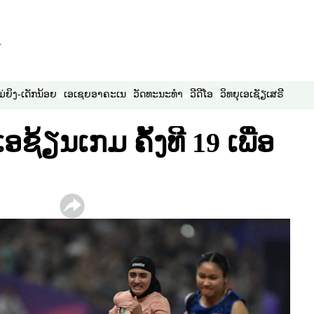
ມ່ຍິງ-ເດັກນ້ອຍ
ເອເຊຍອາຄະເນ
ວັດທະນະທຳ
ວີດີໂອ
ວິທຍຸເອເຊັຽເສຣີ
ອຊ້ຽນເກມ ຄັ້ງທີ 19 ເພື່ອ