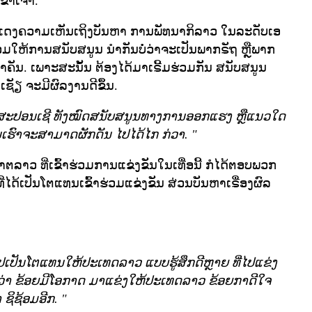
ົາເຈົ້າ.
ດງຄວາມເຫັນເຖິງບັນຫາ ການພັທນາກິລາວ ໃນລະດັບເອ
ວມໃຫ້ການສນັບສນູນ ນຳກັນບໍ່ວ່າຈະເປັນພາກຣັຖ ຫຼືພາກ
ຄັນ. ເພາະສະນັ້ນ ຕ້ອງໄດ້ມາເຣີ້ມຮ່ວມກັນ ສນັບສນູນ
ຊັຽ ຈະມີຜົລງານດີຂຶ້ນ.
ນ ສະປອນເຊີ ທັງໝົດສນັບສນູນທາງການອອກແຮງ ຫຼືແນວໃດ
ົນເຮົາຈະສາມາດຜັກດັນ ໄປໄດ້ໄກ ກ່ວາ.
"
ຕລາວ ທີ່ເຂົ້າຮ່ວມການແຂ່ງຂັນໃນເທື່ອນີ້ ກໍໄດ້ຕອບພວກ
່ໄດ້ເປັນໂຕແທນເຂົ້າຮ່ວມແຂ່ງຂັນ ສ່ວນບັນຫາເຣື່ອງຜົລ
ີ່ໄປເປັນໂຕແທນໃຫ້ປະເທດລາວ ແບບຮູ້ສຶກດີຫຼາຍ ທີ່ໄປແຂ່ງ
່າ ຂ້ອຍມີໂອກາດ ມາແຂ່ງໃຫ້ປະເທດລາວ ຂ້ອຍກາດີໃຈ
າ ຊິຊ້ອມອີກ.
"