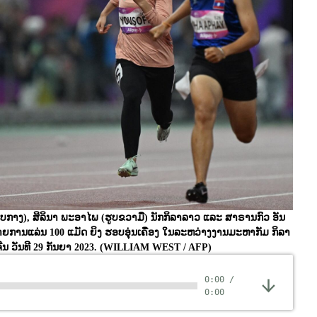
(ຮູບກາງ), ສິລິນາ ພະອາໄພ (ຮູບຂວາມື) ນັກກິລາລາວ ແລະ ສາຣານກົວ ອັນ
າຍການແລ່ນ 100 ແມັດ ຍິງ ຮອບອຸ່ນເຄື່ອງ ໃນລະຫວ່າງງານມະຫາກັມ ກິລາ
ນ ວັນທີ 29 ກັນຍາ 2023.
(WILLIAM WEST / AFP)
0:00
/
0:00