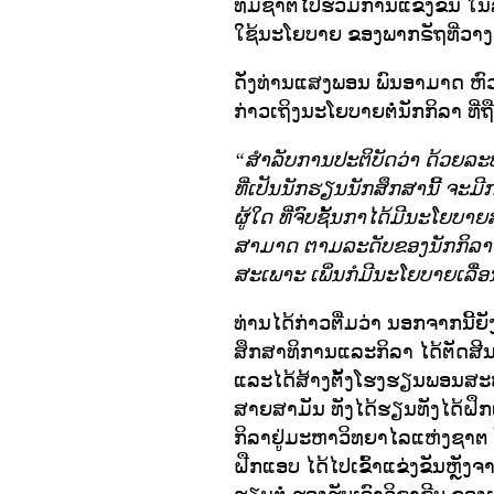
ທີມຊາຕໄປຮ່ວມການແຂ່ງຂັນ ໃນລ
ໃຊ້ນະໂຍບາຍ ຂອງພາກຣັຖທີ່ວາ
ດັ່ງທ່ານແສງພອນ ພົນອາມາດ ຫົ
ກ່າວເຖິງນະໂຍບາຍຕໍ່ນັກກິລາ ທີ
“ສໍາລັບການປະຕິບັດວ່າ ດ້ວຍລະບອ
ທີ່ເປັນນັກຮຽນນັກສຶກສານີ້ ຈະ
ຜູ້ໃດ ທີ່ຈົບຊັ້ນກາໄດ້ມີນະໂ
ສາມາດ ຕາມລະດັບຂອງນັກກິລາຫັ
ສະເພາະ ເພິ່ນກໍມີນະໂຍບາຍເລື່ອນ
ທ່ານໄດ້ກ່າວຕື່ມວ່າ ນອກຈາກນີ
ສຶກສາທິການແລະກິລາ ໄດ້ຕັດສີນໃ
ແລະໄດ້ສ້າງຕັ້ງໂຮງຮຽນພອນສະຫ
ສາຍສາມັນ ທັງໄດ້ຮຽນທັງໄດ້ຝຶ
ກິລາຢູ່ມະຫາວິທຍາໄລແຫ່ງຊາຕ ໂ
ຝືກແອບ ໄດ້ໄປເຂົ້າແຂ່ງຂັນຫຼັງຈ