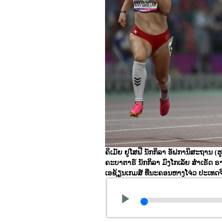
ຄິເມັຍ ຢູໂສຟີ ນັກກິລາ ອັຟການິສະຖານ 
ຄະບາຕາຣ໌ ນັກກິລາ ມົງໂກເລັຍ ສຳເຣັດ ຣ
ເອຊ້ຽນເກມສ໌ ທີ່ນະຄອນຫາງໂຈ່ວ ປະເທດຈີ