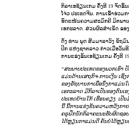
ກິລາເອຊ້ຽນເກມ ຄັ້ງທີ 19 ຈັດຂຶ້
ໂຈ່ວ ປະເທດຈີນ. ການເຂົ້າຮ່ວມກ
ຮັດແໜ້ນຄວາມສະມັກຄີ ມິຕພາບ
ເອກະລາດ. ສ່ວນຜົລສຳເຣັດ ຂອງການແ
ດັ່ງ ທ່ານ ພຸດ ສີມມາລາວົງ ຣັ
ປິກ ແຫ່ງຊາຕລາວ ກ່າວເມື່ອວັນທີ
ການແຂ່ງຂັນເອຊ້ຽນເກມ ຄັ້ງທີ 1
“ສະພາບປະເທດຂອງພວກເຮົາ ປັດຈຸບ
ແມ່ນດ້ານເສຖກິຈ-ການເງິນ ເຊິ່ງກາ
ຂອງຣັຖບານກາເພື່ອນຶ່ງກາແມ່ນໃ
ເອກະລາດ ມີກິລາເປັນຂອງຕົນເອງ
ປະເທດບ້ານໃກ້ ເຮືອນຄຽງ. ເປັນມິ
ນີ້ ນີ້ການແຂ່ງຂັນຄວາມຫວັງກາຢ
ຄຣູຝຶກນັກກິລາຄະນະຮັບຜິດຊອບ ກ
ໄດ້ຫຼຽນກາແມ່ນດີ ຄັນບໍ່ໄດ້ຫຼຽນ