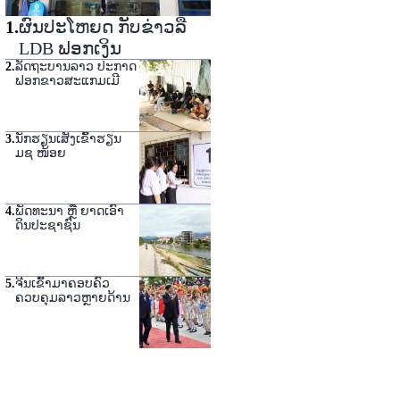
1
.
ຜົນປະໂຫຍດ ກັບຂ່າວລື
LDB ຟອກເງິນ
2
.
ລັດຖະບານລາວ ປະກາດ
ຟອກຂາວສະແກມເມີ
3
.
ນັກຮຽນເສັງເຂົ້າຮຽນ
ມຊ ໜ້ອຍ
4
.
ພັດທະນາ ຫຼື ຍາດເອົາ
ດິນປະຊາຊົນ
5
.
ຈີນເຂົ້າມາຄອບຄົວ
ຄວບຄຸມລາວຫຼາຍດ້ານ