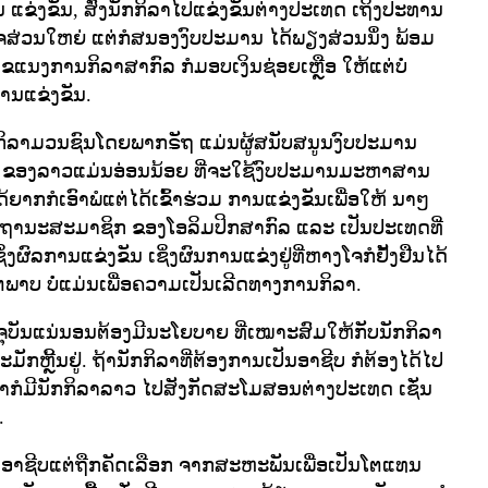
ານ ແຂ່ງຂັນ, ສົ່ງນັກກິລາໄປແຂ່ງຂັນຕ່າງປະເທດ ເຖິງປະທານ
ສ່ວນໃຫຍ່ ແຕ່ກໍສນອງງົບປະມານ ໄດ້ພຽງສ່ວນນຶ່ງ ພ້ອມ
ຂແນງການກິລາສາກົລ ກໍມອບເງິນຊ່ອຍເຫຼືອ ໃຫ້ແຕ່ບໍ່
ການແຂ່ງຂັນ.
ກິລາມວນຊົນໂດຍພາກຣັຖ ແມ່ນຜູ້ສນັບສນູນງົບປະມານ
 ຂອງລາວແມ່ນອ່ອນນ້ອຍ ທີ່ຈະໃຊ້ງົບປະມານມະຫາສານ
ດ້ຍາກກໍເອົາພໍແຕ່ໄດ້ເຂົ້າຮ່ວມ ການແຂ່ງຂັນເພື່ອໃຫ້ ນາໆ
ມໃນຖານະສະມາຊິກ ຂອງໂອລິມປິກສາກົລ ແລະ ເປັນປະເທດທີ່
ງຜົລການແຂ່ງຂັນ ເຊິ່ງຜົນການແຂ່ງຢູ່ທີ່ຫາງໂຈກໍຢັ້ງຢືນໄດ້
ິຕພາບ ບໍ່ແມ່ນເພື່ອຄວາມເປັນເລີດທາງການກິລາ.
ຈຸບັນແນ່ນອນຕ້ອງມີນະໂຍບາຍ ທີ່ເໝາະສົມໃຫ້ກັບນັກກິລາ
ຫຼີ້ນຢູ່. ຖ້ານັກກິລາທີ່ຕ້ອງການເປັນອາຊີບ ກໍຕ້ອງໄດ້ໄປ
າກໍມີນັກກິລາລາວ ໄປສັງກັດສະໂມສອນຕ່າງປະເທດ ເຊັ່ນ
.
ັນອາຊີບແຕ່ຖືກຄັດເລືອກ ຈາກສະຫະພັນເພື່ອເປັນໂຕແທນ