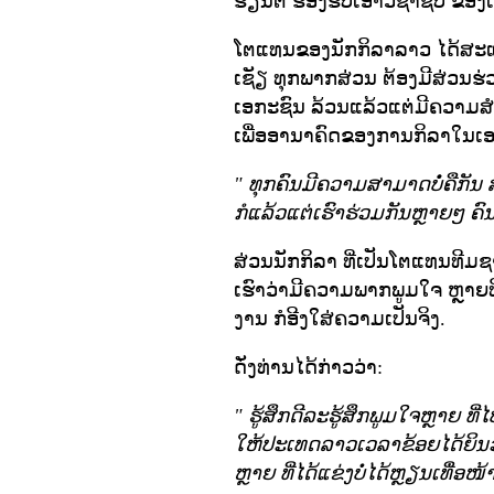
ຮຽນຕໍ່ ຮອງຮັບເອົາວິຊາຊີບ ຂອງເຂ
ໂຕແທນຂອງນັກກິລາລາວ ໄດ້ສະແ
ເຊັຽ ທຸກພາກສ່ວນ ຕ້ອງມີສ່ວນຮ່
ເອກະຊົນ ລ້ວນແລ້ວແຕ່ມີຄວາມສຳ
ເພື່ອອານາຄົດຂອງການກິລາໃນເອເ
"
ທຸກຄົນມີຄວາມສາມາດບໍ່ໍຄືກັ
ກໍແລ້ວແຕ່ເຮົາຮ່ວມກັນຫຼາຍໆ ຄ
ສ່ວນນັກກິລາ ທີ່ເປັນໂຕແທນທີມຊາ
ເຮົາວ່າມີຄວາມພາກພູມໃຈ ຫຼາຍທີ
ງານ ກໍອີງໃສ່ຄວາມເປັນຈິງ.
ດັ່ງທ່ານໄດ້ກ່າວວ່າ:
"
ຮູ້ສຶກດີລະຮູ້ສຶກພູມໃຈຫຼາຍ ທ
ໃຫ້ປະເທດລາວເວລາຂ້ອຍໄດ້ຍິນວ
ຫຼາຍ ທີ່ໄດ້ແຂ່ງບໍ່ໄດ້ຫຼຽນເທື່ອໜ້