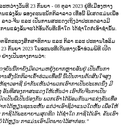
ນລະຫວ່າງວັນທີ 23 ກັນຍາ - 08 ຕຸລາ 2023 ຢູ່ທີ່ເມືອງຫາງ
ານແຂ່ງຂັນ ຂອງຄະນະນັກກິລາລາວ ເທື່ອນີ້ ພິເສດແມ່ນເພື່ອ
 ລາວ-ຈີນ ແລະ ເປັນການສະແດງເຖິງວ່າປະເທດລາວມີ
ຂ່ງຂັນຈະໄດ້ອັນດັບທີ່ເທົ່າໃດ ໄດ້ຊໍ່າໃດກໍເອົາຊໍ່ານັ້ນ.
ຖມົນຕຣີກະຊວງສຶກສາທິການ ແລະ ກິລາ ແລະ ປະທານໂອລິມ
 23 ກັນຍາ 2023 ໃນຂະນະທີ່ເດີນທາງເຂົ້າຮ່ວມພິທີ ເປີດ
9 ຢ່າງເປັນທາງການວ່າ:
ັນນີ້ກາຍັງມີຄວາມຫຍຸ້ງຍາກຫຼາຍອັນຢູ່ ເປັນຕົ້ນກາ
ນສົ່ງນັກກິລາເຂົ້າຮ່ວມເທື່ອນີ້ ນີ້ເປັນການຕັດສີນໃຈສູງ
ຫ້ຊາວອາຊີ ນຳກັນເຫັນວ່າພວກເຮົາກາເປັນປະເທດນຶ່ງ ມີ
 ອັນທີສອງກາສະແດງໃຫ້ເຫັນວ່າ ເຮົາກັບຈີນກາເປັນ
ດເປັນພີ່ເປັນນ້ອງກັນ ພວກເຮົາໄດ້ພ້ອມກັນມາແຂ່ງຂັນເທື່ອ
າກໄດ້ຫຼຽນຊະນະຫັ້ນ ແຕ່ວ່າເອົາຊິວ່າແນວໃດຫັ້ນ ເພື່ອໃຫ້
າຊິໄດ້ພະຍາຍາມສຸດຂີດ ໄດ້ຊໍ່າໃດ ກາຊິໄດ້ເອົາ. ຄັນເຮົາ
ບໍ່ໄດ້ຫຼຽນ ກາແມ່ນເອົາມິຕພາບໄວ້ສາກ່ອນ.”