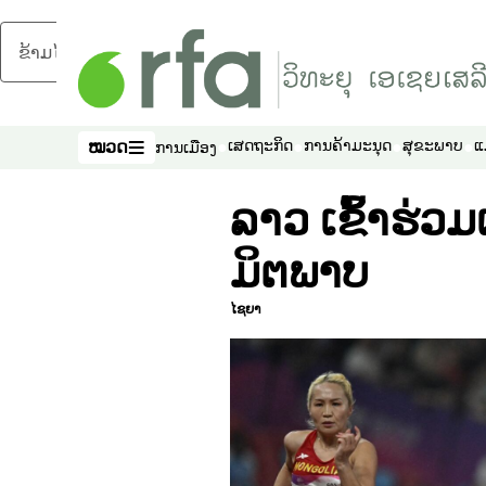
ຂ້າມໄປຍັງເນື້ອຫາຫຼັກ
ໝວດ
ເສດຖະກິດ
ການຄ້າມະນຸດ
ສຸຂະພາບ
ແ
ການເມືອງ
ໝວດ
ລາວ ເຂົ້າຮ່ວມເ
ມິຕພາບ
ໄຊຍາ