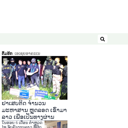
ຄົ້ນຫາ
ຕື່ມອີກ
ເອເຊຍອາຄະເນ
ຢາເສບຕິດ ຈໍານວນ
ມະຫາສານ ຫຼຸດລອດ ເຂົ້າມາ
ລາວ ເພື່ອເປັນທາງຜ່ານ
ໃນຮອບ 6 ເດືອນ ຕໍາຫຼວດ
ໄທ ຈັບຄົນງານລາວ ທີ່ຜິດ