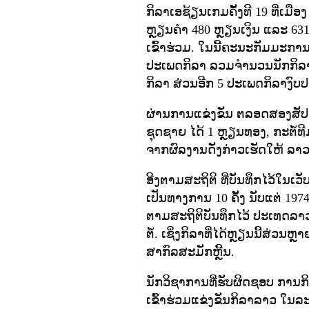
ກິລາເອຊ້ຽນເກມຄັ້ງທີ 19 ທີ່ເມື
ຫຼຽນຄໍາ 480 ຫຼຽນເງິນ ແລະ 63
ເຂົ້າຮ່ວມ. ໃນນີ້ຄະນະກັມມະການ
ປະເພດກິລາ ລວມຈຳນວນນັກກິລາທ
ກິລາ ສ່ວນອີກ 5 ປະເພດກິລາງົບປ
ຜ່ານການແຂ່ງຂັນ ຕລອດສອງສັປ
ຊຸດຊາຍ ໄດ້ 1 ຫຼຽນທອງ, ກະຕໍ້ທີ
ຈາກຜົລງານດັ່ງກ່າວເຮັດໃຫ້ ລາວ ຢ
ອີງຕາມສະຖິຕິ ທີ່ບັນທຶກໄວ້ໃນເ
ເປັນທາງການ 10 ຄັ້ງ ນັບແຕ່ 19
ຕາມສະຖິຕິບັນທຶກໄວ້ ປະເທດລາວໄດ
ຕໍ້. ເຊິ່ງກິລາທີ່ໄດ້ຫຼຽນນີ້ສ່ວ
ສາກົລສະມັກຫຼີ້ນ.
ນັກວິຊາການທີ່ຮັບຜິດຊອບ ການກ
ເຂົ້າຮ່ວມແຂ່ງຂັນກິລາລາວ ໃນລ