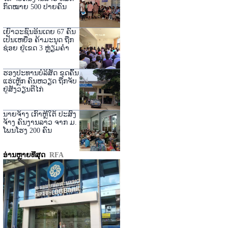
ກົດໝາຍ 500 ປາຍຄົນ
ເຍົາວະຊົນອິນເດຍ 67 ຄົນ
ເປັນເຫຍື່ອ ຄ້າມະນຸດ ຖືກ
ຊ່ອຍ ຢູ່ເຂດ 3 ຫຼ່ຽມຄໍາ
ຮອງປະທານບໍລິສັດ ຂຸດຄົ້ນ
ແຮ່ເຫຼັກ ຄົນຫວຽດ ຖືກຈັບ
ຢູ່ສັງວຽນຕີໄກ່
ນາຍຈ້າງ ເກົາຫຼີໃຕ້ ປະສົງ
ຈ້າງ ຄົນງານລາວ ຈາກ ມ.
ໂພນໂຮງ 200 ຄົນ
ອ່ານຫຼາຍທີ່ສຸດ
RFA