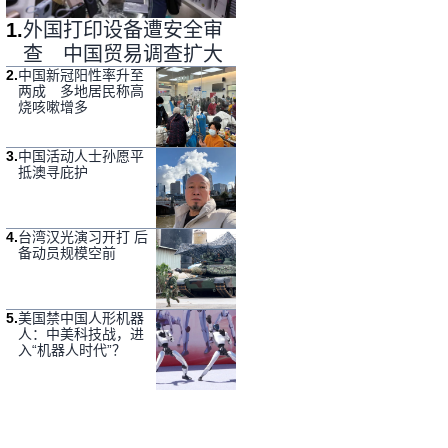
1
.
外国打印设备遭安全审
查 中国贸易调查扩大
2
.
中国新冠阳性率升至
两成 多地居民称高
烧咳嗽增多
3
.
中国活动人士孙愿平
抵澳寻庇护
4
.
台湾汉光演习开打 后
备动员规模空前
5
.
美国禁中国人形机器
人：中美科技战，进
入“机器人时代”？