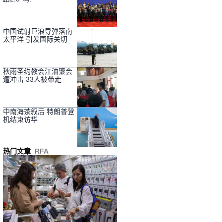
中国试射巨浪导弹落南
太平洋 引发国际关切
秋雨圣约教会江油聚会
遭冲击 33人被带走
中南海茶叙后 特朗普登
机结束访华
热门文章
RFA