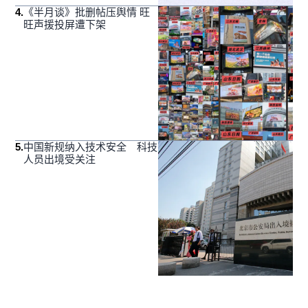
4
.
《半月谈》批删帖压舆情 旺
旺声援投屏遭下架
5
.
中国新规纳入技术安全 科技
人员出境受关注