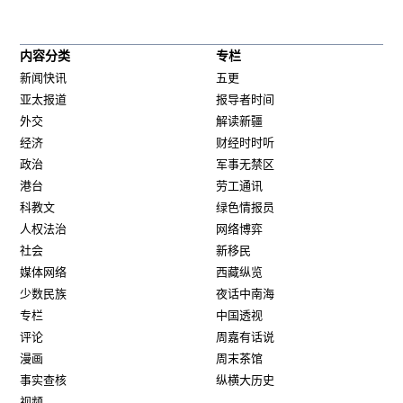
内容分类
专栏
新闻快讯
五更
亚太报道
报导者时间
外交
解读新疆
经济
财经时时听
政治
军事无禁区
港台
劳工通讯
科教文
绿色情报员
人权法治
网络博弈
社会
新移民
媒体网络
西藏纵览
少数民族
夜话中南海
专栏
中国透视
评论
周嘉有话说
漫画
周末茶馆
事实查核
纵横大历史
视频