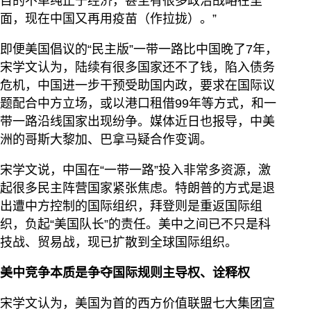
目的不单纯止于经济，甚至有很多政治战略在里
面，现在中国又再用疫苗（作拉拢）。”
即便美国倡议的“民主版”一带一路比中国晚了7年，
宋学文认为，陆续有很多国家还不了钱，陷入债务
危机，中国进一步干预受助国内政，要求在国际议
题配合中方立场，或以港口租借99年等方式，和一
带一路沿线国家出现纷争。媒体近日也报导，中美
洲的哥斯大黎加、巴拿马疑合作变调。
宋学文说，中国在“一带一路”投入非常多资源，激
起很多民主阵营国家紧张焦虑。特朗普的方式是退
出遭中方控制的国际组织，拜登则是重返国际组
织，负起“美国队长”的责任。美中之间已不只是科
技战、贸易战，现已扩散到全球国际组织。
美中竞争本质是争夺国际规则主导权、诠释权
宋学文认为，美国为首的西方价值联盟七大集团宣