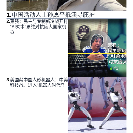
1
.
中国活动人士孙愿平抵澳寻庇护
2
.
萧强：民主与专制新冷战开打
“AI柔术”思维对抗庞大国家机
器
3
.
美国禁中国人形机器人：中美
科技战，进入“机器人时代”？