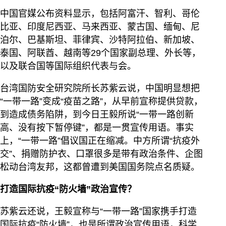
中国官媒公布资料显示，包括阿富汗、智利、哥伦
比亚、印度尼西亚、马来西亚、蒙古国、缅甸、尼
泊尔、巴基斯坦、菲律宾、沙特阿拉伯、新加坡、
泰国、阿联酋、越南等29个国家副总理、外长等，
以及联合国等国际组织代表与会。
台湾国防安全研究院所长苏紫云说，中国明显想把
“一带一路”变成“疫苗之路”，从早前宣称提供贷款，
到造成债务陷阱，到今日王毅所说“一带一路创新
高、没有按下暂停键”，都是一贯宣传用语。事实
上，“一带一路”倡议国正在缩减。中方所谓“抗疫外
交”、捐赠防护衣、口罩很多是带有政治条件、企图
松动台湾友邦，这都曾遭到美国国务院点名质疑。
打造国际抗疫“防火墙”政治宣传？
苏紫云还说，王毅宣称与“一带一路”国家携手打造
国际抗疫“防火墙”，也是所谓政治宣传用语，科学