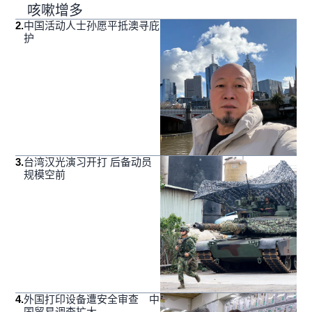
咳嗽增多
2
.
中国活动人士孙愿平抵澳寻庇
护
3
.
台湾汉光演习开打 后备动员
规模空前
4
.
外国打印设备遭安全审查 中
国贸易调查扩大