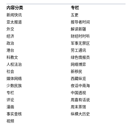
内容分类
专栏
新闻快讯
五更
亚太报道
报导者时间
外交
解读新疆
经济
财经时时听
政治
军事无禁区
港台
劳工通讯
科教文
绿色情报员
人权法治
网络博弈
社会
新移民
媒体网络
西藏纵览
少数民族
夜话中南海
专栏
中国透视
评论
周嘉有话说
漫画
周末茶馆
事实查核
纵横大历史
视频