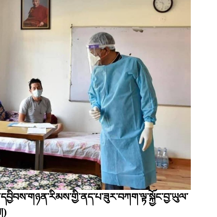
ོག་དབྱིབས་གཉན་རིམས་གྱི་ནད་པ་ཟུར་བཀག་ལྟ་སྐྱོང་བྱ་ཡུལ་
།)