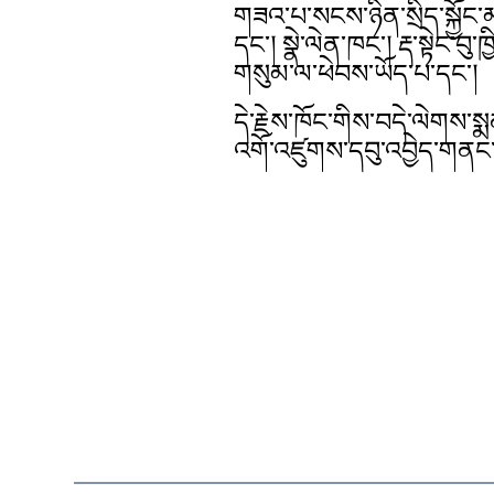
གཟའ་པ་སངས་ཉིན་སྲིད་སྐྱོང
དང་། སྣེ་ལེན་ཁང་། རྡ་སྟེང
གསུམ་ལ་ཕེབས་ཡོད་པ་དང་།
དེ་རྗེས་ཁོང་གིས་བདེ་ལེགས་སྨ
འགོ་འཛུགས་དབུ་འབྱེད་གནང