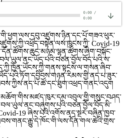
0:00
/
0:00
ཆོག་གི་ཕྱག་ལས་དབུ་འཛུགས་ཉིན་དང་པོ་གཟའ་ཕུར་
ག་འཛུགས་ཀྱི་འཕྲོད་བསྟེན་ལས་ཁུངས་ཀྱི་ Covid-19
དོན་ཚོགས་ཆུང་མཉམ་ལྷན་ཚོགས་ཞིག་བསྐོང་
ལ་ཡུལ་ནང་ཡོད་པའི་བཙན་བྱོལ་བོད་པའི་ས་
ད་ཀྱི་ཁྱོན་ཡོངས་ཀྱི་གནས་སྟངས་ལ་གསན་ཞིབ་
ད་པའི་ཏོག་དབྱིབས་གཉན་རིམས་གྱི་ནད་པ་ཟུར་
ད་ཕེབས་ཀྱིས་ནད་པ་ཚོ་དང་ཐུག་འཕྲད་གནང་འདུག
ེ་རིང་མཆོག་གིས་མཛད་ཁུར་དམ་འབུལ་གྱི་གསུང་བཤད་
་བལ་ཡུལ་ནང་བཞུགས་པའི་བཙན་བྱོལ་བོད་མི་
Covid-19 ཞེས་པའི་འགོས་ནད་སྔར་བཞིན་ཁྱབ་
བས་གནང་རྒྱུ་དེ་ཁོང་གི་ལས་དོན་གལ་ཆེའི་གྲས་
།