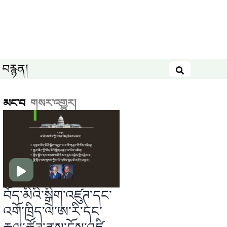
བརྙན།
བཤེར་འཚོལ
མང་བ
གསར་འགྱུར།
བོད་མིའི་སྒྲིག་འཛུཊ་དང་
འགོ་ཁྲིད་ལ་ཨ་རི་དང་