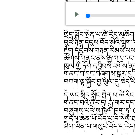
སྲིད་སྐྱོང་སྤེན་པ་ཚེ་རིང་མ
བུའི་ཉིན་དབུས་བོད་མིའི་སྒྲི
ཏོག་དབྱིབས་གཉན་རིམས་ལས་
ཚོགས་གནང་ནས་རྒྱ་གར་དང་བ
ཁུལ་གྱི་ཏོག་དབྱིབས་འགོས་ན
གནང་བ་དང་བཞུགས་སྒར་དུ་ཡོ
བཀག་ལྟ་སྐྱོང་བྱ་ཡུལ་དུ་ཆེ
དེ་ཡང་སྲིད་སྐྱོང་སྤེན་པ་ཚ
གནང་བའི་ནང་དུ། རྒྱ་གར་དང
བཞུགས་པའི་ས་ཁུལ་ཁག་ཏུ་ 
གདལ་ཆེན་པོ་ཡོད་པ་དེ་སེལ་ཐ
ཤིག་ཡིན་པ་གསུང་ཡོད་པ་རེད