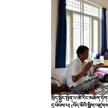
སྲིད་སྐྱོང་སྤེན་པ་ཚེ་རིང་མཆོག་ཏ
དུ་ཕེབས་པ།
(བོད་མིའི་སྒྲིག་འཛུགས