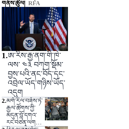
གནས་ཚུལ།
RFA
1
.
ཨ་རིས་རྒྱ་ནག་གི་ཁེ་
ལས་ ༤༣ བཀག་སྡོམ་
བྱས་པའི་ནང་བོད་དང་
འབྲེལ་ཡོད་གཉིས་ཡོད་
འདུག
2
.
མགོ་རིལ་བཟོས་ཏེ་
རྒྱལ་ཚོགས་ཀྱི་
མདུན་བློ་དགའ་
རང་བཙན་ལགས་