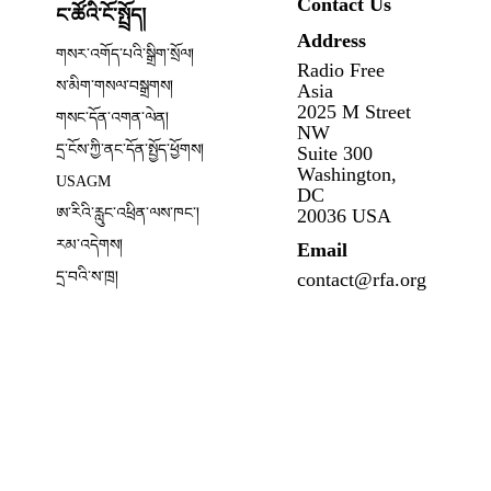
Contact Us
ང་ཚོའི་ངོ་སྤྲོད།
Address
ow
གསར་འགོད་པའི་སྒྲིག་སྲོལ།
Radio Free
Opens in new window
ས་མིག་གསལ་བསྒྲགས།
Asia
2025 M Street
གསང་དོན་འགན་ལེན།
NW
དྲ་ངོས་ཀྱི་ནང་དོན་སྤྱོད་ཕྱོགས།
Suite 300
Opens in new window
Washington,
USAGM
DC
Opens in new window
ཨ་རིའི་རླུང་འཕྲིན་ལས་ཁང༌།
20036 USA
རམ་འདེགས།
Email
དྲ་བའི་ས་ཁྲ།
contact@rfa.org