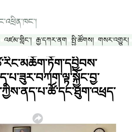
འཛམ་གླིང༌།
རྒྱ་དཀར་ནག
སྤྱི་ཚོགས།
གསར་འགྱུར།
་ཚེ་རིང་མཆོག་ཏོག་དབྱིབས་
་པ་ཟུར་བཀག་ལྟ་སྐྱོང་བྱ་
་ཀྱིས་ནད་པ་ཚོ་དང་ཐུག་འཕྲད་