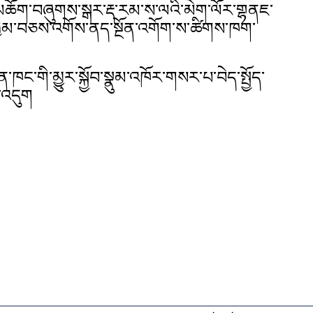
་མཆོག་བཞུགས་སྒར་རྡ་རམ་ས་ལའི་མེག་ལོར་གྷནཇ་
་བུ་ཁྱིམ་བཅས་འགོས་ནད་སྔོན་འགོག་ས་ཚིགས་ཁག་
ན་ཁང་གི་མྱུར་སྐྱོབ་སྣུམ་འཁོར་གསར་པ་བེད་སྤྱོད་
་འདུག