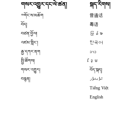
གསར་འགྱུར་དང་ལེ་ཚན།
སྐད་རིགས།
༸གོང་ས་མཆོག
普通话
བོད།
粤语
བཙན་བྱོལ།
မြန်မာ
འཛམ་གླིང༌།
한국어
རྒྱ་དཀར་ནག
ລາວ
སྤྱི་ཚོགས།
ខ្មែ
གསར་འགྱུར།
བོད་སྐད།
བརྙན།
ئۇيغۇر
Tiếng Việt
English