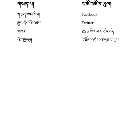
གསན་པ།
ང་ཚོ་འཚོལ་ཡུལ།
Opens in new wind
སྒྲ་ལྡན་ལས་རིམ།
Facebook
Opens in new window
རྒྱང་སྲིང་འོད་ཚད།
Twitter
Opens in new window
གསན།
RSS ལེན་པར་ཐོ་འགོད།
པོཌ་ཁཱསཊ།
ང་ཚོར་འབྲེལ་བ་གནང་ཡུལ།