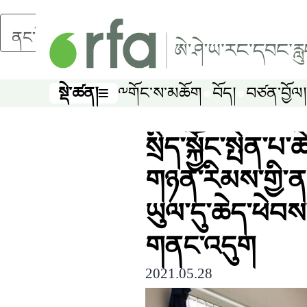
ནང་དོན་གཙོ་བོར་མཆོང་།
སྡེ་ཚན།
༸གོང་ས་མཆོག
བོད།
བཙན་བྱོལ།
སྡེ་ཚན།
སྲིད་སྐྱོང་སྤེན་པ
གཉན་རིམས་གྱི་ནད
ཡུལ་དུ་ཆེད་ཕེབས
གནང་འདུག
2021.05.28