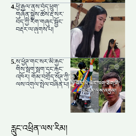
4
.
ཕྱི་རྒྱལ་ནས་བོད་ཕྲུག་
གཞོན་སྐྱེས་ཚོས་རྡ་སར་
བོད་ཀྱི་རིག་གཞུང་སྦྱོང་
བརྡར་ལ་ཞུགས་པ།
5
.
ས་ཕྱོཊ་གང་སར་མི་རྐྱང་
གིས་སྦག་སྦག་དང་རྐང་
འཁོར། གོམ་བགྲོད་སོཊ་ཀྱི་
ལས་འགུལ་སྤེལ་བཞིན་པ།
རླུང་འཕྲིན་ལས་རིམ།