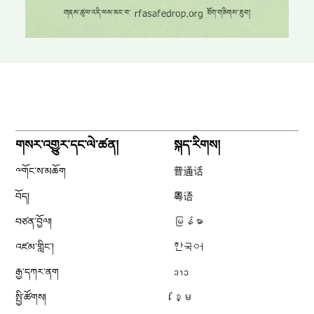
གསར་འགྱུར་དང་ལེ་ཚན།
སྐད་རིགས།
༸གོང་ས་མཆོག
普通话
བོད།
粤语
བཙན་བྱོལ།
မြန်မာ
འཛམ་གླིང༌།
한국어
རྒྱ་དཀར་ནག
ລາວ
སྤྱི་ཚོགས།
ខ្មែ