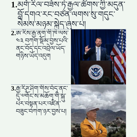
1
.
མགོ་རིལ་བཟོས་ཏེ་རྒྱལ་ཚོགས་ཀྱི་མདུན་
བློ་དགའ་རང་བཙན་ལགས་སུ་གདུང་
སེམས་མཉམ་སྐྱེད་ཞུས་པ།
2
.
ཨ་རིས་རྒྱ་ནག་གི་ཁེ་ལས་
༤༣ བཀག་སྡོམ་བྱས་པའི་
ནང་བོད་དང་འབྲེལ་ཡོད་
གཉིས་ཡོད་འདུག
3
.
རྒྱ་རིཊ་ཤིག་གིས་བོད་ནང་
དུ་༧གོང་ས་མཆོག་གི་སྐུ་
པར་བསྟན་པར་འཛིན་
བཟུང་བཀག་ཉར་བྱས་པ།