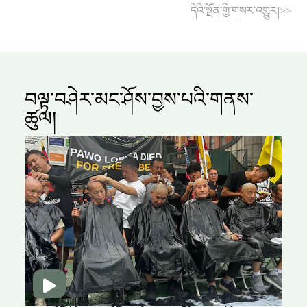
དེའི་སྔོན་གྱི་གསར་འགྱུར།>>
བལྟ་བཤེར་མང་ཤོས་བྱས་པའི་གནས་
ཚུལ།