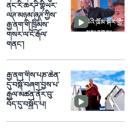
ནང་རི་ཆརཌི་གྷིཡར་
ལཊ་མཉམ་ཞུཊ་ཀྱིས་
རྒྱ་ནག་གི་ཁྲིམས་
གསར་ལ་ངོ་རྒོལ་
གནང་།
རྒྱ་ནག་གིས་པཎ་ཆེན་
དུ་བསྐོ་བཞག་བྱས་པ་
རྒྱལ་མཚན་ནོར་བུ་
བོད་དུ་བསྐྱོད་པ།