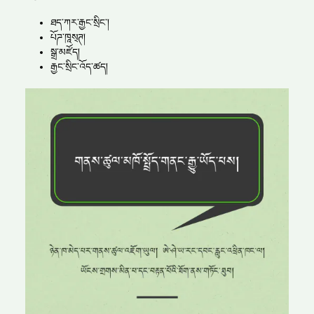
ཐད་ཀར་རྒྱང་སྲིང༌།
པོཌ་ཁཱས྄ཊ།
སྒྲ་མཛོད།
རྒྱང་སྲིང་འོད་ཚད།