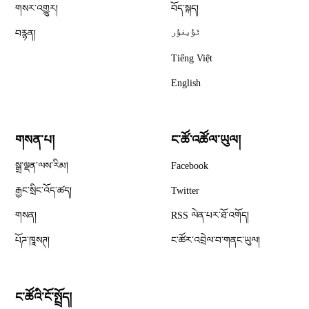
གསར་འགྱུར།
བོད་སྐད།
བརྙན།
ئۇيغۇر
Tiếng Việt
English
གསན་པ།
ང་ཚོ་འཚོལ་ཡུལ།
Opens in new window
སྒྲ་ལྡན་ལས་རིམ།
Facebook
Opens in new window
རྒྱང་སྲིང་འོད་ཚད།
Twitter
Opens in new window
གསན།
RSS ལེན་པར་ཐོ་འགོད།
པོཌ་ཁཱསཊ།
ང་ཚོར་འབྲེལ་བ་གནང་ཡུལ།
ང་ཚོའི་ངོ་སྤྲོད།