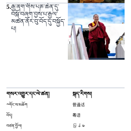
5
.
རྒྱ་ནག་གིས་པཎ་ཆེན་དུ་
བསྐོ་བཞག་བྱས་པ་རྒྱལ་
མཚན་ནོར་བུ་བོད་དུ་བསྐྱོད་
པ།
གསར་འགྱུར་དང་ལེ་ཚན།
སྐད་རིགས།
༸གོང་ས་མཆོག
普通话
བོད།
粤语
བཙན་བྱོལ།
မြန်မာ