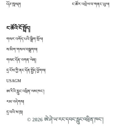
པོཌ་ཁཱསཊ།
ང་ཚོར་འབྲེལ་བ་གནང་ཡུལ།
ང་ཚོའི་ངོ་སྤྲོད།
གསར་འགོད་པའི་སྒྲིག་སྲོལ།
Opens in new window
ས་མིག་གསལ་བསྒྲགས།
གསང་དོན་འགན་ལེན།
དྲ་ངོས་ཀྱི་ནང་དོན་སྤྱོད་ཕྱོགས།
Opens in new window
USAGM
Opens in new window
ཨ་རིའི་རླུང་འཕྲིན་ལས་ཁང༌།
རམ་འདེགས།
དྲ་བའི་ས་ཁྲ།
© 2026 ཨེ་ཤེ་ཡ་རང་དབང་རླུང་འཕྲིན་ཁང་།