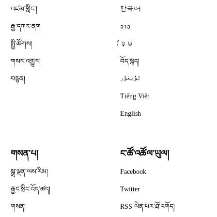
འཛམ་གླིང༌།
한국어
རྒྱ་དཀར་ནག
ລາວ
སྤྱི་ཚོགས།
ខ្មែ
གསར་འགྱུར།
བོད་སྐད།
བརྙན།
ئۇيغۇر
Tiếng Việt
English
གསན་པ།
ང་ཚོ་འཚོལ་ཡུལ།
Opens in new window
སྒྲ་ལྡན་ལས་རིམ།
Facebook
Opens in new window
རྒྱང་སྲིང་འོད་ཚད།
Twitter
Opens in new window
གསན།
RSS ལེན་པར་ཐོ་འགོད།