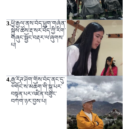
3
.
ཕྱི་རྒྱལ་ནས་བོད་ཕྲུག་གཞོན་
སྐྱེས་ཚོས་རྡ་སར་བོད་ཀྱི་རིག་
གཞུང་སྦྱོང་བརྡར་ལ་ཞུགས་
པ།
4
.
རྒྱ་རིཊ་ཤིག་གིས་བོད་ནང་དུ་
༧གོང་ས་མཆོག་གི་སྐུ་པར་
བསྟན་པར་འཛིན་བཟུང་
བཀག་ཉར་བྱས་པ།