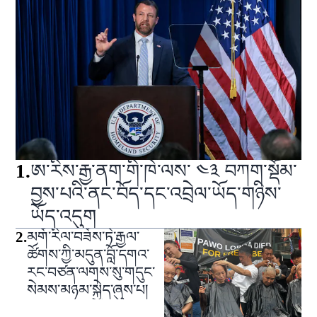
1
.
ཨ་རིས་རྒྱ་ནག་གི་ཁེ་ལས་ ༤༣ བཀག་སྡོམ་
བྱས་པའི་ནང་བོད་དང་འབྲེལ་ཡོད་གཉིས་
ཡོད་འདུག
2
.
མགོ་རིལ་བཟོས་ཏེ་རྒྱལ་
ཚོགས་ཀྱི་མདུན་བློ་དགའ་
རང་བཙན་ལགས་སུ་གདུང་
སེམས་མཉམ་སྐྱེད་ཞུས་པ།