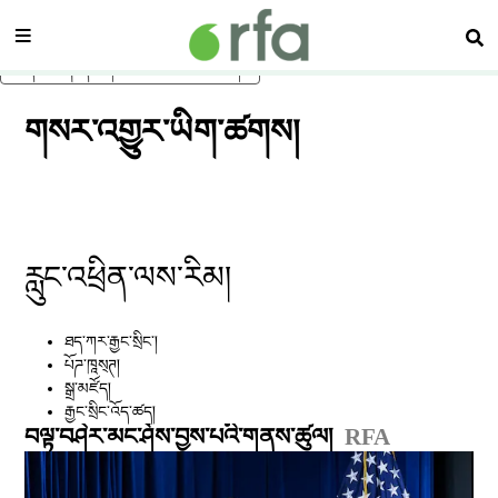
སྡེ་ཚན།
བཤ
ནང་དོན་གཙོ་བོར་མཆོང་།
གསར་འགྱུར་ཡིག་ཚགས།
རླུང་འཕྲིན་ལས་རིམ།
ཐད་ཀར་རྒྱང་སྲིང༌།
པོཌ་ཁཱས྄ཊ།
སྒྲ་མཛོད།
རྒྱང་སྲིང་འོད་ཚད།
བལྟ་བཤེར་མང་ཤོས་བྱས་པའི་གནས་ཚུལ།
RFA