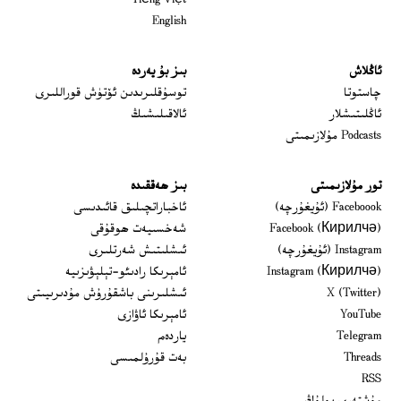
Tiếng Việt
English
ئاڭلاش
بىز بۇ يەردە
 window
چاستوتا
توسۇقلىرىدىن ئۆتۈش قوراللىرى
ئاڭلىتىشلار
ئالاقىلىشىڭ
Podcasts مۇلازىمىتى
تور مۇلازىمىتى
بىز ھەققىدە
Opens in new window
Faceboook (ئۇيغۇرچە)
ئاخباراتچىلىق قائىدىسى
Opens in new window
Facebook (Кирилчә)
شەخسىيەت ھوقۇقى
Opens in new window
Instagram (ئۇيغۇرچە)
ئىشلىتىش شەرتلىرى
Opens in new window
Instagram (Кирилчә)
ئامېرىكا رادىئو-تېلېۋىزىيە
window
Opens in new window
X (Twitter)
ئىشلىرىنى باشقۇرۇش مۇدىرىيىتى
Opens in new window
Opens in new window
YouTube
ئامېرىكا ئاۋازى
Opens in new window
Telegram
ياردەم
Opens in new window
Threads
بەت قۇرۇلمىسى
RSS