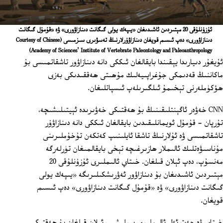
ئۇزۇنلۇقى 20 مېتىردىن ئاشىدىغان «يىپەك يولى گىگانت دىنازاۋورى» ۋە «قۇمۇل گىگانت
دىنازاۋورى» دەپ ئىسىم قويغان دىنازاۋۇرلارنىڭ تەسۋىرى سىزمىسى
(Courtesy of Chinese
Academy of Sciences’ Institute of Vertebrate Paleontology and Paleoanthropology)
ئۇيغۇر دىيارىدا يېقىندا بايقالغان ئىككى دانە دىنازاۋور تاشقاتمىسى بۇ
ماكاننىڭ قەدىمكى جۇغراپىيەلىك مۇھىتى ھەققىدىكى بەزى
ھۆكۈملەرنى تېخىمۇ ئىلگىرىلەپ ئىسپاتلىغان.
CNN خەۋەر ئاگېنتلىقىنىڭ بۇ ھەقتىكى خەۋىرىدە ئېيتىلىشىچە،
تۇرپان - قۇمۇل ئويمانلىقىدىن بايقالغان ئىككى دانە دىنازاۋۇر
تاشقاتمىسى ۋە ئۇلارنىڭ تاشقا ئايلىنىپ كەتكەن تۇخۇملىرىنى
مۇناسىۋەتلىك ئالىملار ھازىرغىچە تېخى بايقالمىغان تۈرلەرگە
مەنسۇپ، دەپ ئېلان قىلغان. خىتاي ئالىملىرى ئۇزۇنلۇقى 20
مېتىردىن ئاشىدىغان بۇ دىنازاۋور ئەۋرىشكىلىرىگە «يىپەك يولى
گىگانت دىنازاۋورى» ۋە «قۇمۇل گىگانت دىنازاۋورى» دەپ ئىسىم
قويغان.
خىتاي ۋە چەت ئەل ئالىملىرى بىرلىشىپ ئېلان قىلغان بۇ ھەقتىكى