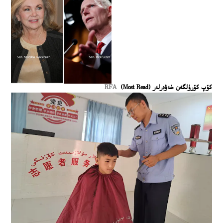
كۆپ كۆرۈلگەن خەۋەرلەر (Most Read)
RFA