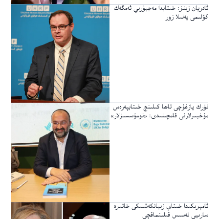
ئادريان زېنز: خىتايدا مەجبۇرىي ئەمگەك
كۆلىمى يەنىلا زور
تۈرك يازغۇچى تاھا كىلىنچ خىتايپەرەس
مۇخبىرلارنى قامچىلىدى: «نومۇسسىزلار»
ئامېرىكىدا خىتاي زىيانكەشلىكى خاتىرە
سارىيى تەسىس قىلىنماقچى