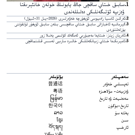
1
.
سابىق خىتاي ساقچى جاڭ يابونىڭ خوتەن خانئېرىقتا
ۋەزىپە ئۆتىگەنلىكى دەلىللەندى
2
.
ئەركىن ئاسىيا رادىيوسى ئۇيغۇرچە خەۋەرلىرى (2026-يىل 31-ئىيۇل)
3
.
گېرمانىيە ئاخباراتى سابىق خىتاي ساقچىسى بىلەن سابىق ئۇيغۇر تۇتقۇننى
يۈزلەشتۈردى
4
.
ئادريان زېنز: خىتايدا مەجبۇرىي ئەمگەك كۆلىمى يەنىلا زور
5
.
ئامېرىكىدا خىتاي زىيانكەشلىكى خاتىرە سارىيى تەسىس قىلىنماقچى
سەھىپىلەر
بۆلۈملەر
تەپسىلىي خەۋەر
普通话
ۋەزىيەت- مۇلاھىزە
粤语
مەدەنىيەت ۋە تارىخ
မြန်မာ
تارىخ-بۈگۈن
한국어
يەتتە سۇ
ລາວ
سىن
ខ្មែរ
ئارخىپ
བོད་སྐད།