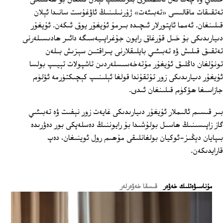
تەتقىقات ماقالىسى «تەبىئەت» ژۇرنىلىنىڭ ئاۋغۇست سانىدا ئېلان
قىلىنغان. ئەمما ئاپتورلار ئىچىدە بىرمۇ ئۇيغۇر يوق ئىكەن. ئۇيغۇر
دىيارىدىكى بۇ خىل قۇرغاق رايون جۇغراپىيەسىگە دائىر ھادىسىلەرنى
تەتقىق قىلىش ۋە تەبىئىي بايلىقلارنى يىراقتىن سېزىش بىلەن
تونۇلغان داڭلىق ئۇيغۇر مۇتەخەسىسلەردىن تاشپولات تېيىپ بولسا
ئۇيغۇر دىيارىدىكى زور تۇتقۇندا قولغا ئېلىنىپ كېچىكتۈرمە ئۆلۈم
جازاسىغا ھۆكۈم قىلىنغان ئىدى.
بىر قىسىم ئالىملار ئۇيغۇر دىيارىدىكى غايەت زور نېفىت ۋە تەبىئىي
گاز زاپىسىنىڭ ھاسىل بولۇشىدا بۇ رايوننىڭ دەسلەپكى بور دەۋرىدە
بىپايان دېڭىز-ئوكيان بولغانلىقى مۇھىم رول ئوينىغان، دەپ
قارايدىكەن.
ﻣﯘﻧﺎﺳﯩﯟﻩﺗﻠﯩﻚ ﺧﻪﯞﻩﺭ
قىسقا خەۋەرلەر