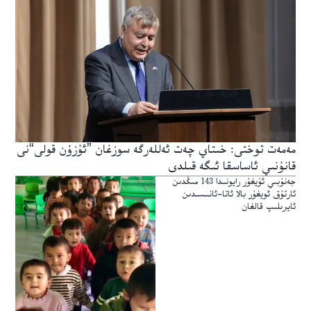
مەمەت توختى: خىتاي چەت ئەللەرگە سوزغان ”ئۇزۇن قولى“نى
قانۇنىي ئاساسقا ئىگە قىلدى
جەنۇبىي ئۇيغۇر رايونىدا 143 مىڭدىن
ئارتۇق ئويغۇر بالا ئاتا-ئانىسىدىن
ئايرىلىپ قالغان