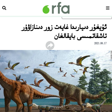
سەھىپە
ئىزد
ئاساسلىق مەزمۇنغا ئاتلاڭ
ئۇيغۇر دىيارىدا غايەت زور دىنازاۋۇر
تاشقاتمىسى بايقالغان
2021.08.17