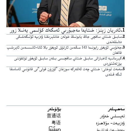
1
.
ئادريان زېنز: خىتايدا مەجبۇرىي ئەمگەك كۆلىمى يەنىلا زور
2
.
سابىق خىتاي ساقچى جاڭ يابونىڭ خوتەن خانئېرىقتا ۋەزىپە ئۆتىگەنلىكى
دەلىللەندى
3
.
جەنۇبىي ئۇيغۇر رايونىدا 143 مىڭدىن ئارتۇق ئويغۇر بالا ئاتا-ئانىسىدىن ئايرىلىپ
قالغان
4
.
گېرمانىيە ئاخباراتى سابىق خىتاي ساقچىسى بىلەن سابىق ئۇيغۇر تۇتقۇننى
يۈزلەشتۈردى
5
.
مەمەت توختى: خىتاي چەت ئەللەرگە سوزغان ”ئۇزۇن قولى“نى قانۇنىي ئاساسقا
ئىگە قىلدى
سەھىپىلەر
بۆلۈملەر
تەپسىلىي خەۋەر
普通话
ۋەزىيەت- مۇلاھىزە
粤语
مەدەنىيەت ۋە تارىخ
မြန်မာ