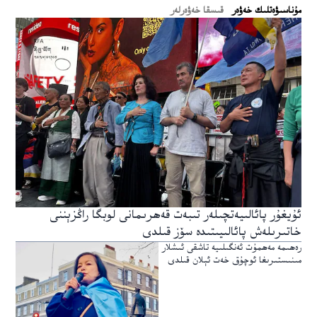
ﻣﯘﻧﺎﺳﯩﯟﻩﺗﻠﯩﻚ ﺧﻪﯞﻩﺭ
قىسقا خەۋەرلەر
ئۇيغۇر پائالىيەتچىلەر تىبەت قەھرىمانى لوبگا راڭزېننى
خاتىرىلەش پائالىيىتىدە سۆز قىلدى
رەھىمە مەھمۇت ئەنگىلىيە تاشقى ئىشلار
مىنىستىرىغا ئوچۇق خەت ئېلان قىلدى