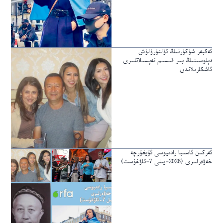
ئەكبەر شۈكۈرنىڭ ئۆلتۈرۈلۈش
دېلوسىنىڭ بىر قىسىم تەپسىلاتلىرى
ئاشكارىلاندى
ئەركىن ئاسىيا رادىيوسى ئۇيغۇرچە
خەۋەرلىرى (2026-يىلى 7-ئاۋغۇست)