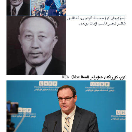
«سۇلايمان گۇۋاھ»نىڭ ئاپتورى، ئاتاقلىق
شائىر تاھىر تالىپ ۋاپات بولدى
كۆپ كۆرۈلگەن خەۋەرلەر (Most Read)
RFA