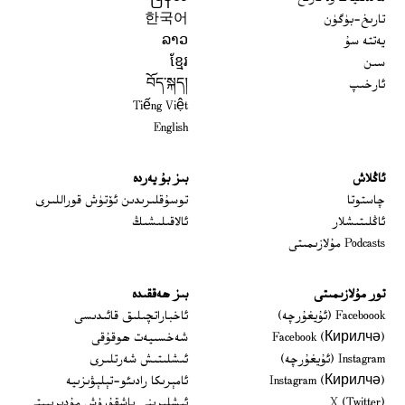
تارىخ-بۈگۈن
한국어
يەتتە سۇ
ລາວ
سىن
ខ្មែរ
ئارخىپ
བོད་སྐད།
Tiếng Việt
English
ئاڭلاش
بىز بۇ يەردە
 window
چاستوتا
توسۇقلىرىدىن ئۆتۈش قوراللىرى
ئاڭلىتىشلار
ئالاقىلىشىڭ
Podcasts مۇلازىمىتى
تور مۇلازىمىتى
بىز ھەققىدە
Opens in new window
Faceboook (ئۇيغۇرچە)
ئاخباراتچىلىق قائىدىسى
Opens in new window
Facebook (Кирилчә)
شەخسىيەت ھوقۇقى
Opens in new window
Instagram (ئۇيغۇرچە)
ئىشلىتىش شەرتلىرى
Opens in new window
Instagram (Кирилчә)
ئامېرىكا رادىئو-تېلېۋىزىيە
window
Opens in new window
X (Twitter)
ئىشلىرىنى باشقۇرۇش مۇدىرىيىتى