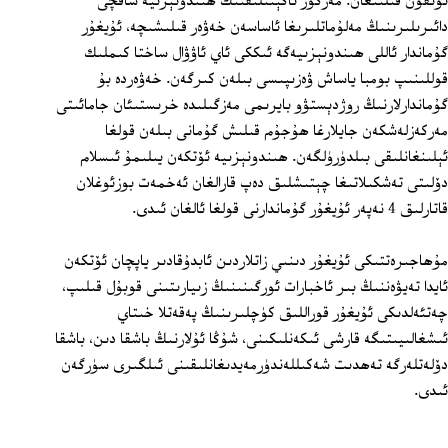
تۇتقۇن قىلىنغان. مەزكۇر ئاگېنتلىقنىڭ ھىندونېزىيە ساقچى
دائىرىلىرىنىڭ مەلۇماتلىرىغا ئاساسەن خەۋەر قىلىشىچە، ئۇيغۇر
گۇماندار ئاللى ھىندونېزىيەگە ئىككى ئاي ئاۋۋال ساختا كىملىك
قوللىنىپ بومبا ياساش ۋەزىپىسى بىلەن كىرگەن. خەۋەردە بۇ
گۇماندارلارنىڭ روژدېستۋو بايرىمى مەزگىلىدە خرىستىئان جامائىتى
مەركەزلەشكەن جايلارغا ھۇجۇم قىلىش گۇمانى بىلەن قولغا
ئېلىنغانلىقى بىلدۈرۈلگەن. ھىندونېزىيە ئۆتكەن يىلىمۇ ئىسلام
دۆلىتى تەشكىلاتىغا چېتىشلىق دەپ قارالغان ئەخمەت بوزئوغلان
قاتارلىق 4 نەپەر ئۇيغۇر گۇماندارنى قولغا ئالغان ئىدى.
مۇھاجىرەتتىكى ئۇيغۇر دىنىي زاتلاردىن ئابدۇقادىر ياپچان ئۆتكەن
ئايدا تەيۋەننىڭ بىر ئاخبارات ئورگىنىنىڭ زىيارىتىنى قوبۇل قىلىپ،
چەتئەلدىكى ئۇيغۇر قوراللىق كۈچلىرىنىڭ پەقەتلا خىتاي
ئىشغالىيىتىگە قارشى ئىكەنلىكىنى، شۇڭا ئۇلارنىڭ باشقا دىن، باشقا
دۆلەتلەرگە تەھدىت شەكىللەندۈرمەيدىغانلىقىنى ئىلگىرى سۈرگەن
ئىدى.