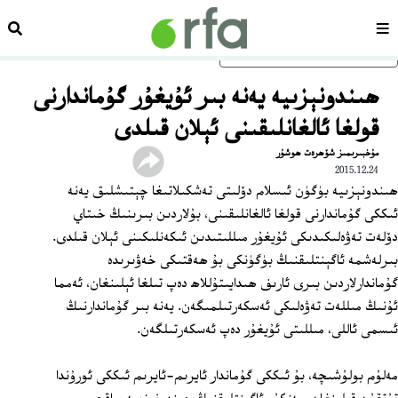
سەھىپە
ئىزد
ئاساسلىق مەزمۇنغا ئاتلاڭ
ھىندونېزىيە يەنە بىر ئۇيغۇر گۇماندارنى
قولغا ئالغانلىقىنى ئېلان قىلدى
مۇخبىرىمىز شۆھرەت ھوشۇر
2015.12.24
ھىندونېزىيە بۈگۈن ئىسلام دۆلىتى تەشكىلاتىغا چېتىشلىق يەنە
ئىككى گۇماندارنى قولغا ئالغانلىقىنى، بۇلاردىن بىرىنىڭ خىتاي
دۆلەت تەۋەلىكىدىكى ئۇيغۇر مىللىتىدىن ئىكەنلىكىنى ئېلان قىلدى.
بىرلەشمە ئاگېنتلىقنىڭ بۈگۈنكى بۇ ھەقتىكى خەۋىرىدە
گۇماندارلاردىن بىرى ئارىف ھىدايىتۇللاھ دەپ تىلغا ئېلىنغان، ئەمما
ئۇنىڭ مىللەت تەۋەلىكى ئەسكەرتىلمىگەن. يەنە بىر گۇماندارنىڭ
ئىسمى ئاللى، مىللىتى ئۇيغۇر دەپ ئەسكەرتىلگەن.
مەلۇم بولۇشىچە، بۇ ئىككى گۇماندار ئايرىم-ئايرىم ئىككى ئورۇندا