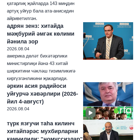
қатарлиқ җайларда 143 миңдин
артуқ уйғур бала ата-анисидин
айриветилгән.
адрян зенз: хитайда
мәҗбурий әмгәк көлими
йәнила зор
2026.08.04
америка дөләт бихәтәрлики
министирлиқи йәнә 43 хитай
ширкитини чәкләш тизимликигә
киргүзгәнликини җакарлиди.
әркин асия радийоси
уйғурчә хәвәрлири (2026-
йил 4-авғуст)
2026.08.04
түрк язғучи таһа килинч
хитайпәрәс мухбирларни
қамчилиди: "номуссизлар"