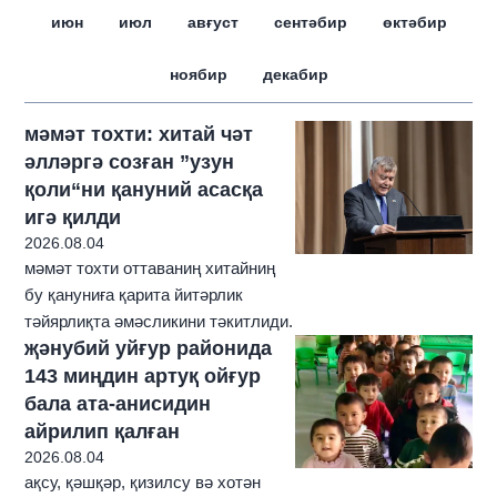
июн
июл
авғуст
сентәбир
өктәбир
ноябир
декабир
мәмәт тохти: хитай чәт
әлләргә созған ”узун
қоли“ни қануний асасқа
игә қилди
2026.08.04
мәмәт тохти оттаваниң хитайниң
бу қануниға қарита йитәрлик
тәйярлиқта әмәсликини тәкитлиди.
җәнубий уйғур районида
143 миңдин артуқ ойғур
бала ата-анисидин
айрилип қалған
2026.08.04
ақсу, қәшқәр, қизилсу вә хотән