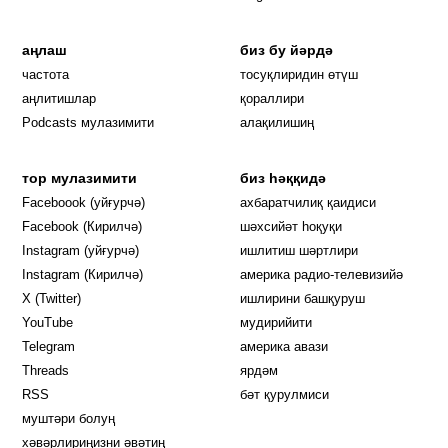
аңлаш
биз бу йәрдә
частота
тосуқлиридин өтүш
Opens in new window
аңлитишлар
қораллири
Podcasts мулазимити
алақилишиң
тор мулазимити
биз һәққидә
Opens in new window
Faceboook (уйғурчә)
ахбаратчилиқ қаидиси
Opens in new window
Facebook (Кирилчә)
шәхсийәт һоқуқи
Opens in new window
Instagram (уйғурчә)
ишлитиш шәртлири
Opens in new window
Instagram (Кирилчә)
америка радио-телевизийә
Opens in new window
X (Twitter)
ишлирини башқуруш
Opens in new window
Opens in new window
YouTube
мудирийити
Opens in new window
Opens in new windo
Telegram
америка авази
Opens in new window
Threads
ярдәм
RSS
бәт қурулмиси
муштәри болуң
хәвәрлириңизни әвәтиң