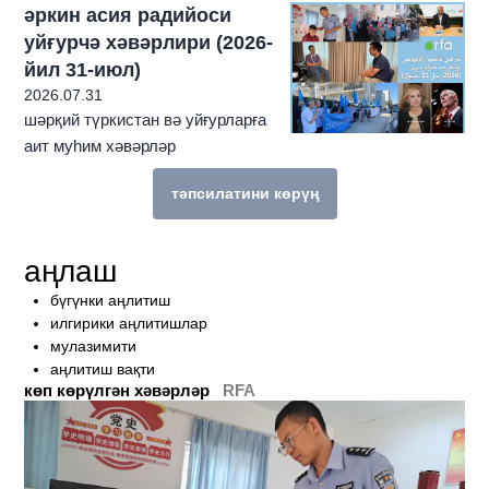
әркин асия радийоси
уйғурчә хәвәрлири (2026-
йил 31-июл)
2026.07.31
шәрқий түркистан вә уйғурларға
аит муһим хәвәрләр
тәпсилатини көрүң
бу темиға мунасивәтлик техиму көп һек
аңлаш
бүгүнки аңлитиш
илгирики аңлитишлар
мулазимити
аңлитиш вақти
көп көрүлгән хәвәрләр
RFA