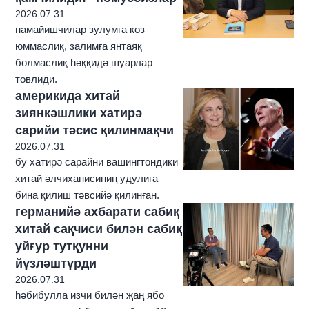
2026.07.31
намайишчилар зулумға көз
юммаслиқ, залимға янтаяқ
болмаслиқ һәққидә шуарлар
товлиди.
америкида хитай
зиянкәшлики хатирә
сарийи тәсис қилинмақчи
2026.07.31
бу хатирә сарайни вашингтондики
хитай әлчиханисиниң удулиға
бина қилиш тәвсийә қилинған.
германийә ахбарати сабиқ
хитай сақчиси билән сабиқ
уйғур тутқунни
йүзләштүрди
2026.07.31
һәбибулла изчи билән җаң ябо