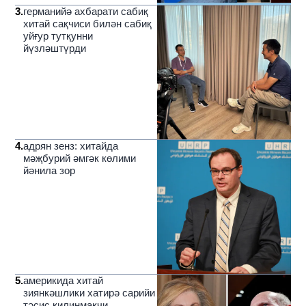
3
.
германийә ахбарати сабиқ
хитай сақчиси билән сабиқ
уйғур тутқунни
йүзләштүрди
4
.
адрян зенз: хитайда
мәҗбурий әмгәк көлими
йәнила зор
5
.
америкида хитай
зиянкәшлики хатирә сарийи
тәсис қилинмақчи