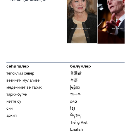
сәһипиләр
бөлүмләр
тәпсилий хәвәр
普通话
вәзийәт- мулаһизә
粤语
мәдәнийәт вә тарих
မြန်မာ
тарих-бүгүн
한국어
йәттә су
ລາວ
син
ខ្មែរ
архип
བོད་སྐད།
Tiếng Việt
English