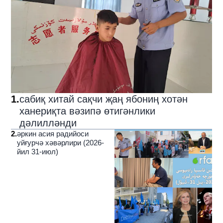
1
.
сабиқ хитай сақчи җаң ябониң хотән
ханериқта вәзипә өтигәнлики
дәлилләнди
2
.
әркин асия радийоси
уйғурчә хәвәрлири (2026-
йил 31-июл)