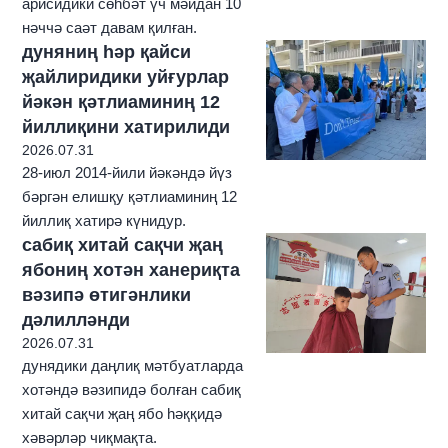
арисидики сөһбәт үч мәйдан 10
нәччә саәт давам қилған.
дуняниң һәр қайси
җайлиридики уйғурлар
йәкән қәтлиаминиң 12
йиллиқини хатирилиди
2026.07.31
28-июл 2014-йили йәкәндә йүз
бәргән елишқу қәтлиаминиң 12
йиллиқ хатирә күнидур.
сабиқ хитай сақчи җаң
ябониң хотән ханериқта
вәзипә өтигәнлики
дәлилләнди
2026.07.31
дунядики даңлиқ мәтбуатларда
хотәндә вәзипидә болған сабиқ
хитай сақчи җаң ябо һәққидә
хәвәрләр чиқмақта.