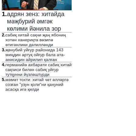
1
.
адрян зенз: хитайда
мәҗбурий әмгәк
көлими йәнила зор
2
.
сабиқ хитай сақчи җаң ябониң
хотән ханериқта вәзипә
өтигәнлики дәлилләнди
3
.
җәнубий уйғур районида 143
миңдин артуқ ойғур бала ата-
анисидин айрилип қалған
4
.
германийә ахбарати сабиқ хитай
сақчиси билән сабиқ уйғур
тутқунни йүзләштүрди
5
.
мәмәт тохти: хитай чәт әлләргә
созған ”узун қоли“ни қануний
асасқа игә қилди