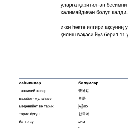
уларға қаритилған бесимн
халимайдиған болуп қалди.
икки һәқтә илгири ақсуниң 
қилиш вәқәси йүз берип 11 
сәһипиләр
бөлүмләр
тәпсилий хәвәр
普通话
вәзийәт- мулаһизә
粤语
мәдәнийәт вә тарих
မြန်မာ
тарих-бүгүн
한국어
йәттә су
ລາວ