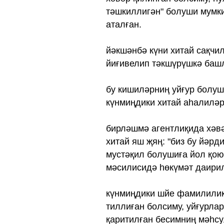
тәшкиллигән" болуши мумки
аталған.
йәкшәнбә күни хитай сақчил
йиғивелип тәкшүрүшкә баш
бу кишиләрниң уйғур болуш
күнмиңдики хитай аһалиләр
бирләшмә агентлиқида хәвә
хитай яш җяң: "биз бу йәрд
мустәқил болушиға йол қою
мәсилисидә һөкүмәт даири
күнмиңдики шйе фамилилик 
тиллиған болсиму, уйғурлар
қаритилған бесимниң мәһсу