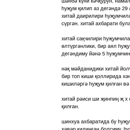
шәнбә күни кәчқурун, намә
һуҗум қилип аз дегәндә 29
хитай даирилири һуҗумчил
сүргән. хитай ахбарати бул
хитай сақчилири һуҗумчила
өлтүргәнлики, бир аял һуҗ
дегәндиму йәнә 5 һуҗумчин
нәқ мәйданидики хитай йол
бир топ киши қоллирида хә
кишиләргә һуҗум қилған вә
хитай рәиси ши җинпиң җ х
қилған.
шинхуа ахбаратида бу һуҗ
хәвәр қилинған болсиму, һ