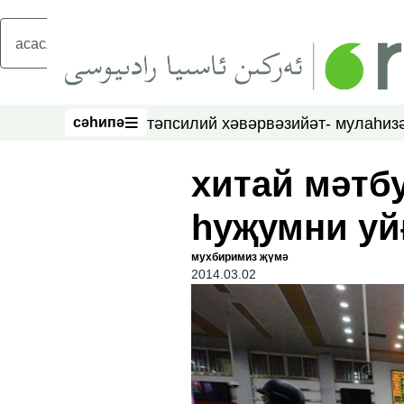
асаслиқ мәзмунға атлаң
сәһипә
тәпсилий хәвәр
вәзийәт- мулаһиз
сәһипә
хитай мәтб
һуҗумни уй
мухбиримиз җүмә
2014.03.02