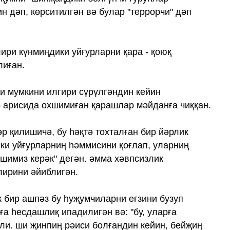
н дәп, көрситилгән вә булар "террорчи" дәп
ири күнмиңдики уйғурларни қара - қоюқ
лиған.
и мумкини илгири сүрүлгәндин кейин
 арисида охшимиған қарашлар мәйданға чиққан.
р қилишичә, бу һәқтә тохталған бир йәрлик
ики уйғурларниң һәммисини қоғлап, уларниң
шимиз керәк" дегән. әмма хәвпсизлик
лирини әйиблигән.
бир ашпәз бу һуҗумчиларни еғзини бузуп
ға һесдашлиқ ипадилигән вә: "бу, уларға
ли. ши җинпиң рәиси болғандин кейин, бейҗиң