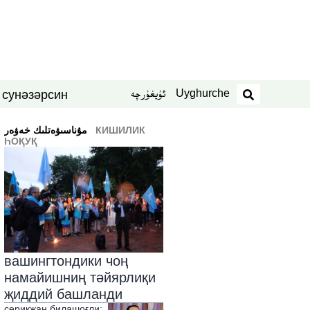
Uyghurche
ئۇيغۇرچە
син
нәзәр
 су
издәш
КИШИЛИК
ﻣﯘﻧﺎﺳﯩﯟﻩﺗﻠﯩﻚ ﺧﻪﯞﻩﺭ
ҺОҚУҚ
вашингтондики чоң
намайишниң тәйярлиқи
җиддий башланди
серикҗан билашоғли: