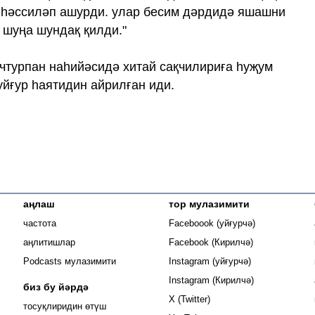
и һәссиләп ашурди. улар бесим дәрдидә яшашни
 шуңа шундақ қилди."
учтурпан наһийәсидә хитай сақчилириға һуҗум
уйғур һаятидин айрилған иди.
аңлаш
тор мулазимити
Opens in new
частота
Faceboook (уйғурчә)
Opens in new 
аңлитишлар
Facebook (Кирилчә)
Opens in new 
Podcasts мулазимити
Instagram (уйғурчә)
Opens in new 
Instagram (Кирилчә)
биз бу йәрдә
Opens in new window
X (Twitter)
тосуқлиридин өтүш
Opens in new window