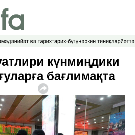
ә
мәдәнийәт вә тарих
тарих-бүгүн
әркин тиниқлар
йәттә
уатлири күнмиңдики
ғуларға бағлимақта