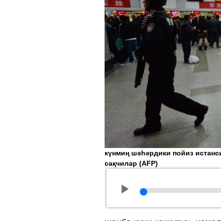
күнмиң шәһәрдики пойиз истанс
сақчилар
(AFP)