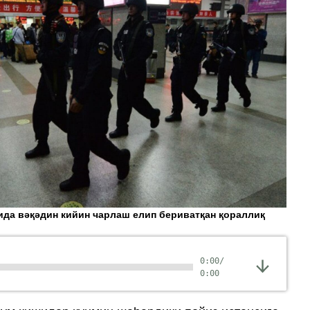
ида вәқәдин кийин чарлаш елип бериватқан қораллиқ
0:00
/
0:00