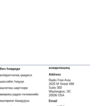
алақилишиң
биз һәққидә
 window
Address
ахбаратчилиқ қаидиси
window
Radio Free Asia
шәхсийәт һоқуқи
2025 M Street NW
window
Suite 300
ишлитиш шәртлири
Washington, DC
window
америка радио-телевизийә
20036 USA
ишлирини башқуруш
Email
Opens in new window