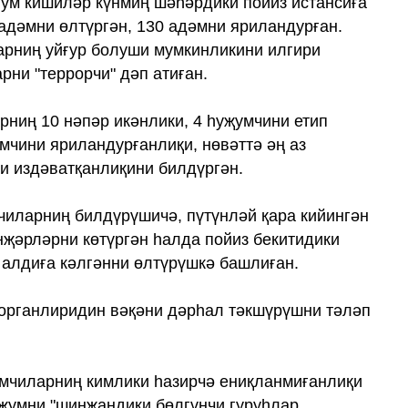
лум кишиләр күнмиң шәһәрдики пойиз истансиға
 адәмни өлтүргән, 130 адәмни яриландурған.
арниң уйғур болуши мумкинликини илгири
арни "террорчи" дәп атиған.
рниң 10 нәпәр икәнлики, 4 һуҗумчини етип
умчини яриландурғанлиқи, нөвәттә әң аз
и издәватқанлиқини билдүргән.
чиларниң билдүрүшичә, пүтүнләй қара кийингән
нҗәрләрни көтүргән һалда пойиз бекитидики
 алдиға кәлгәнни өлтүрүшкә башлиған.
 органлиридин вәқәни дәрһал тәкшүрүшни тәләп
умчиларниң кимлики һазирчә ениқланмиғанлиқи
уҗумни "шинҗаңдики бөлгүнчи гуруһлар