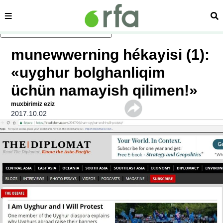
sehipe
izd
asasliq mezmungha atlang
munewwerning hékayisi (1):
«uyghur bolghanliqim
üchün namayish qilimen!»
muxbirimiz eziz
2017.10.02