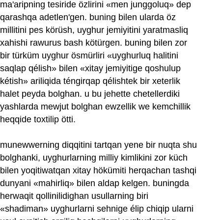
ma'aripning tesiride özlirini «men junggoluq» dep
qarashqa adetlen'gen. buning bilen ularda öz
millitini pes körüsh, uyghur jemiyitini yaratmasliq
xahishi rawurus bash kötürgen. buning bilen zor
bir türküm uyghur ösmürliri «uyghurluq halitini
saqlap qélish» bilen «xitay jemiyitige qoshulup
kétish» ariliqida téngirqap qélishtek bir xeterlik
halet peyda bolghan. u bu jehette chetellerdiki
yashlarda mewjut bolghan ewzellik we kemchillik
heqqide toxtilip ötti.
munewwerning diqqitini tartqan yene bir nuqta shu
bolghanki, uyghurlarning milliy kimlikini zor küch
bilen yoqitiwatqan xitay hökümiti herqachan tashqi
dunyani «mahirliq» bilen aldap kelgen. buningda
herwaqit qollinilidighan usullarning biri
«shadiman» uyghurlarni sehnige élip chiqip ularni