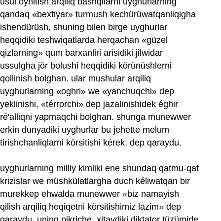
usul oynitish arqiliq bashqilarni uyghurlarning
qandaq «bextiyar» turmush kechürüwatqanliqigha
ishendürüsh, shuning bilen birge uyghurlar
heqqidiki teshwiqatlarda herqachan «güzel
qizlarning» qum barxanliri arisidiki jilwidar
ussulgha jör bolushi heqqidiki körünüshlerni
qollinish bolghan. ular mushular arqiliq
uyghurlarning «oghri» we «yanchuqchi» dep
yeklinishi, «térrorchi» dep jazalinishidek éghir
ré'alliqni yapmaqchi bolghan. shunga munewwer
erkin dunyadiki uyghurlar bu jehette melum
tirishchanliqlarni körsitishi kérek, dep qaraydu.
uyghurlarning milliy kimliki ene shundaq qatmu-qat
krizislar we müshkülatlargha duch kéliwatqan bir
murekkep ehwalda munewwer «biz namayish
qilish arqiliq heqiqetni körsitishimiz lazim» dep
qaraydu. uning pikriche, xitaydiki diktator tüzümide