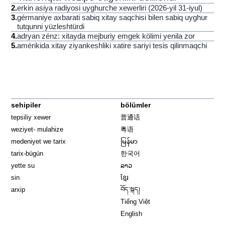
2
.
erkin asiya radiyosi uyghurche xewerliri (2026-yil 31-iyul)
3
.
gérmaniye axbarati sabiq xitay saqchisi bilen sabiq uyghur
tutqunni yüzleshtürdi
4
.
adryan zénz: xitayda mejburiy emgek kölimi yenila zor
5
.
amérikida xitay ziyankeshliki xatire sariyi tesis qilinmaqchi
sehipiler
bölümler
tepsiliy xewer
普通话
weziyet- mulahize
粤语
medeniyet we tarix
မြန်မာ
tarix-bügün
한국어
yette su
ລາວ
sin
ខ្មែរ
arxip
བོད་སྐད།
Tiếng Việt
English