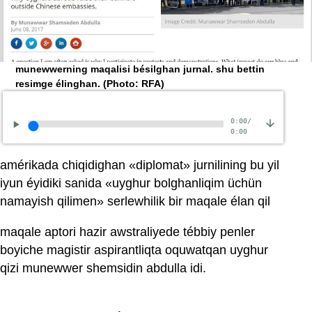
munewwerning maqalisi bésilghan jurnal. shu bettin
resimge élinghan.
(Photo: RFA)
0:00
/
0:00
amérikada chiqidighan «diplomat» jurnilining bu yil
iyun éyidiki sanida «uyghur bolghanliqim üchün
namayish qilimen» serlewhilik bir maqale élan qil
maqale aptori hazir awstraliyede tébbiy penler
boyiche magistir aspirantliqta oquwatqan uyghur
qizi munewwer shemsidin abdulla idi.