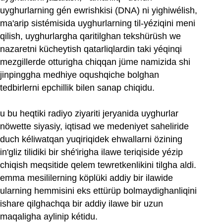
uyghurlarning gén ewrishkisi (DNA) ni yighiwélish,
ma'arip sistémisida uyghurlarning til-yéziqini meni
qilish, uyghurlargha qaritilghan tekshürüsh we
nazaretni kücheytish qatarliqlardin taki yéqinqi
mezgillerde otturigha chiqqan jüme namizida shi
jinpinggha medhiye oqushqiche bolghan
tedbirlerni epchillik bilen sanap chiqidu.
u bu heqtiki radiyo ziyariti jeryanida uyghurlar
nöwette siyasiy, iqtisad we medeniyet saheliride
duch kéliwatqan yuqiriqidek ehwallarni özining
in'gliz tilidiki bir shé'irigha ilawe teriqiside yézip
chiqish meqsitide qelem tewretkenlikini tilgha aldi.
emma mesililerning köplüki addiy bir ilawide
ularning hemmisini eks ettürüp bolmaydighanliqini
ishare qilghachqa bir addiy ilawe bir uzun
maqaligha aylinip kétidu.