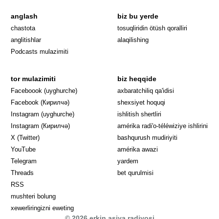
anglash
biz bu yerde
Opens in 
chastota
tosuqliridin ötüsh qoralliri
anglitishlar
alaqilishing
Podcasts mulazimiti
tor mulazimiti
biz heqqide
Opens in new window
Faceboook (uyghurche)
axbaratchiliq qa'idisi
Opens in new window
Facebook (Кирилчә)
shexsiyet hoquqi
Opens in new window
Instagram (uyghurche)
ishlitish shertliri
Opens in new window
Instagram (Кирилчә)
amérika radi'o-téléwiziye ishlirini
Opens in new window
Opens in new
X (Twitter)
bashqurush mudiriyiti
Opens in new window
Opens in new window
YouTube
amérika awazi
Opens in new window
Telegram
yardem
Opens in new window
Threads
bet qurulmisi
RSS
mushteri bolung
xewerliringizni eweting
© 2026 erkin asiya radiyosi