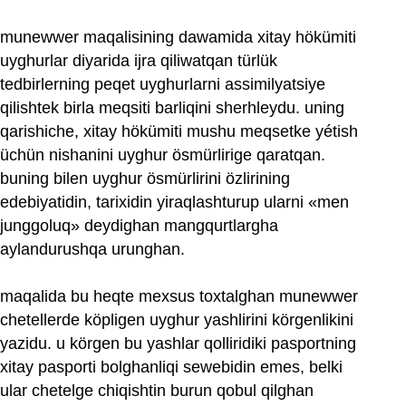
munewwer maqalisining dawamida xitay hökümiti
uyghurlar diyarida ijra qiliwatqan türlük
tedbirlerning peqet uyghurlarni assimilyatsiye
qilishtek birla meqsiti barliqini sherhleydu. uning
qarishiche, xitay hökümiti mushu meqsetke yétish
üchün nishanini uyghur ösmürlirige qaratqan.
buning bilen uyghur ösmürlirini özlirining
edebiyatidin, tarixidin yiraqlashturup ularni «men
junggoluq» deydighan mangqurtlargha
aylandurushqa urunghan.
maqalida bu heqte mexsus toxtalghan munewwer
chetellerde köpligen uyghur yashlirini körgenlikini
yazidu. u körgen bu yashlar qolliridiki pasportning
xitay pasporti bolghanliqi sewebidin emes, belki
ular chetelge chiqishtin burun qobul qilghan