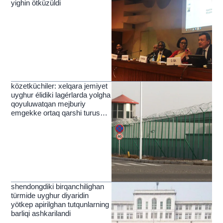
yighin ötküzüldi
közetküchiler: xelqara jemiyet
uyghur élidiki lagérlarda yolgha
qoyuluwatqan mejburiy
emgekke ortaq qarshi turushi
kérek
shendongdiki birqanchilighan
türmide uyghur diyaridin
yötkep apirilghan tutqunlarning
barliqi ashkarilandi