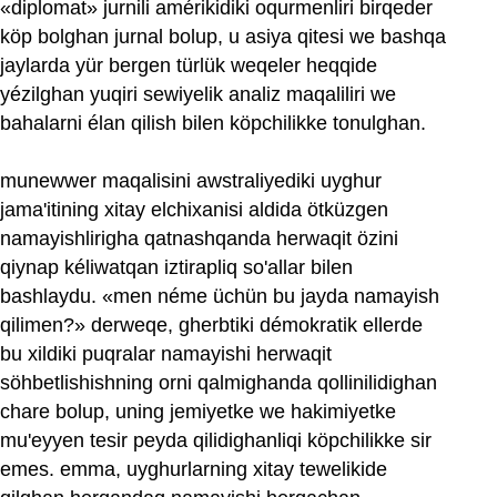
«diplomat» jurnili amérikidiki oqurmenliri birqeder
köp bolghan jurnal bolup, u asiya qitesi we bashqa
jaylarda yür bergen türlük weqeler heqqide
yézilghan yuqiri sewiyelik analiz maqaliliri we
bahalarni élan qilish bilen köpchilikke tonulghan.
munewwer maqalisini awstraliyediki uyghur
jama'itining xitay elchixanisi aldida ötküzgen
namayishlirigha qatnashqanda herwaqit özini
qiynap kéliwatqan iztirapliq so'allar bilen
bashlaydu. ‏«men néme üchün bu jayda namayish
qilimen?» derweqe, gherbtiki démokratik ellerde
bu xildiki puqralar namayishi herwaqit
söhbetlishishning orni qalmighanda qollinilidighan
chare bolup, uning jemiyetke we hakimiyetke
mu'eyyen tesir peyda qilidighanliqi köpchilikke sir
emes. emma, uyghurlarning xitay tewelikide