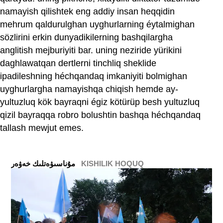
namayish qilishtek eng addiy insan heqqidin
mehrum qaldurulghan uyghurlarning éytalmighan
sözlirini erkin dunyadikilerning bashqilargha
anglitish mejburiyiti bar. uning neziride yürikini
daghlawatqan dertlerni tinchliq sheklide
ipadileshning héchqandaq imkaniyiti bolmighan
uyghurlargha namayishqa chiqish hemde ay-
yultuzluq kök bayraqni égiz kötürüp besh yultuzluq
qizil bayraqqa robro bolushtin bashqa héchqandaq
tallash mewjut emes.
KISHILIK HOQUQ
ﻣﯘﻧﺎﺳﯩﯟﻩﺗﻠﯩﻚ ﺧﻪﯞﻩﺭ