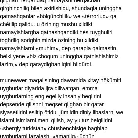
qilghan herqandaq namayishi herqachan
qirghinchiliq bilen axirlishidu, shundaqla uninggha
qatnashqanlar «bölgünchilik» we «térrorluq» qa
chétilip qalidu. u özining mushu xildiki
namayishlargha qatnashqandiki hés-tuyghuliri
toghriliq sorighinimizda özining bu xildiki
namayishlarni «muhim», dep qarapla qalmastin,
belki yene «biz choqum uninggha qatnishishimiz
lazim,» dep qaraydighanliqini bildürdi.
munewwer maqalisining dawamida xitay hökümiti
uyghurlar diyarida ijra qiliwatqan, emma
uyghurlarning eng eqelliy insaniy heqlirini
depsende qilishni meqset qilghan bir qatar
siyasetlirini eslitip ötidu. jümlidin diniy libaslarni we
islami isimlarni meni qilish, ay-yultuz belgilirini
«sherqiy türkistan» chüshenchisige baghlap
uyghurlarni jazalash, «amanliq» üchün