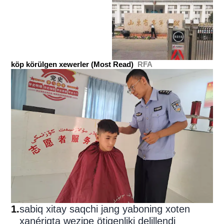
köp körülgen xewerler (Most Read)
RFA
1
.
sabiq xitay saqchi jang yaboning xoten
xanériqta wezipe ötigenliki delillendi