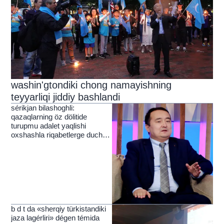
washin'gtondiki chong namayishning
teyyarliqi jiddiy bashlandi
sérikjan bilashoghli:
qazaqlarning öz dölitide
turupmu adalet yaqlishi
oxshashla riqabetlerge duch
kelmekte
b d t da «sherqiy türkistandiki
jaza lagérliri» dégen témida