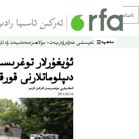
ئاساسلىق مەزمۇنغا ئاتلاڭ
سەھىپە
تەپسىلىي خەۋەر
ۋەزىيەت- مۇلاھىزە
مەدەنىيەت ۋە تار
سەھىپە
ئۇيغۇرلار توغرىسى
دىپلوماتلارنى قورق
ئىختىيارىي مۇخبىرىمىز ئەركىن تارىم
2014.03.19