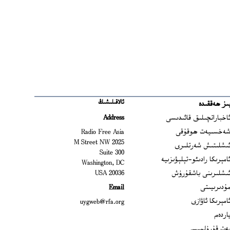
ئالاقىلىشىڭ
ىز ھەققىدە
Ope
اخباراتچىلىق قائىدىسى
Address
Open
ەخسىيەت ھوقۇقى
Radio Free Asia
2025 M Street NW
Op
ىشلىتىش شەرتلىرى
Suite 300
Opens
امېرىكا رادىئو-تېلېۋىزىيە
Washington, DC
ىشلىرىنى باشقۇرۇش
20036 USA
Opens in new window
ۇدىرىيىتى
Email
Opens in new window
امېرىكا ئاۋازى
uygweb@rfa.org
اردەم
ەت قۇرۇلمىسى