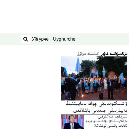
Уйғурчә
Uyghurche
ئىزدەش
ﻣﯘﻧﺎﺳﯩﯟﻩﺗﻠﯩﻚ ﺧﻪﯞﻩﺭ
كىشىلىك ھوقۇق
ۋاشىنگتوندىكى چوڭ نامايىشنىڭ
تەييارلىقى جىددىي باشلاندى
سېرىكجان بىلاشئوغلى:
قازاقلارنىڭ ئۆز دۆلىتىدە تۇرۇپمۇ
ئادالەت ياقلىشى ئوخشاشلا