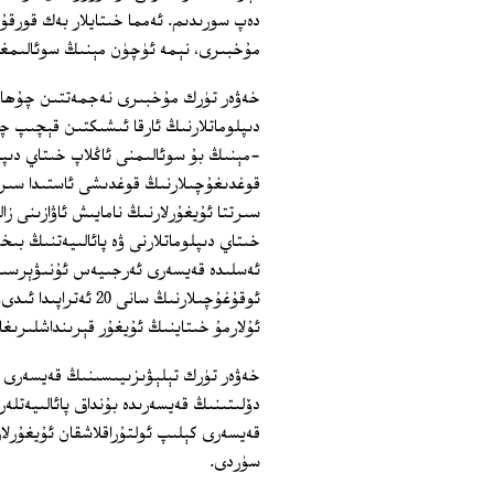
دەپ سورىدىم. ئەمما خىتايلار بەك قورقۇ
مۇخبىرى، نېمە ئۈچۈن مېنىڭ سوئالىمغا 
خەۋەر تۈرك مۇخبىرى نەجمەتتىن چۇھادار
دىپلوماتلارنىڭ ئارقا ئىشىكتىن قېچىپ چ
-مېنىڭ بۇ سوئالىمنى ئاڭلاپ خىتاي دىپ
قوغدىغۇچىلارنىڭ قوغدىشى ئاستىدا سىر
سىرتتا ئۇيغۇرلارنىڭ نامايىش ئاۋازىنى زال
ئەسلىدە قەيسەرى ئەرجىيەس ئۇنىۋېرسىتې
ئوقۇغۇچىلارنىڭ سان
ئۇلارمۇ خىتاينىڭ ئۇيغۇر قېرىنداشلىرىغا 
خەۋەر تۈرك تېلېۋىزىيىسىنىڭ قەيسەرى 
قەيسەرى كېلىپ ئولتۇراقلاشقان ئۇيغۇرلار
سۈردى.