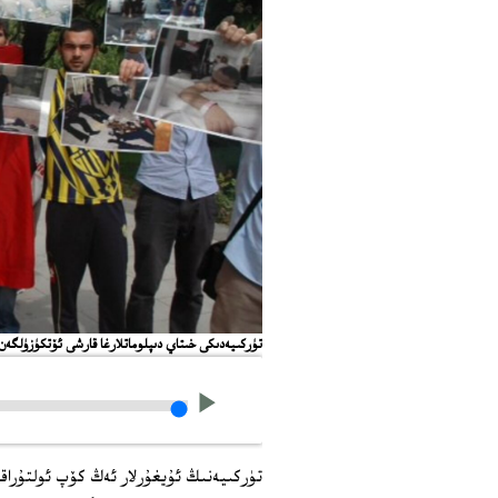
تۈركىيەدىكى خىتاي دىپلوماتلارغا قارشى ئۆتكۈزۈلگەن نارازىلىق نامايى
تۈركىيەنىڭ ئۇيغۇرلار ئەڭ كۆپ ئولتۇر