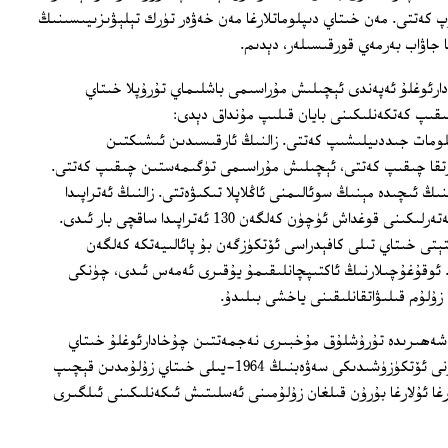
پ كەتتى. مەن خىتاي دىپلوماتلارغا مەن خەۋەر تۈرك تېلېۋىزىيىسىنىڭ
جاۋاب بەرمەي قورقىسىلەر، دېدىم.
ئوغلۇ ئەپەندى ئېچىلىش مۇراسىمى باشلىماي تۇرۇپلا خىتاي
ىقىپ كەتكەنلىكىنى بايان قىلىپ مۇنداق دېدى:
لومات جىددىيلىشىپ كەتتى. زالنىڭ ئارقىسىدىن ئىشىكتىن
تقا چىقىپ كەتتى، ئېچىلىش مۇراسىمى تۈگىمەستىن چىقىپ كەتتى.
نىڭ ئىچىدە مېنىڭ سوئالىمنى ئاڭلاپلا تىكىۋەتتى. زالنىڭ ئەتراپىدا
خىتاي دىپلوماتلارنى ۋە پائالىيەتنىڭ بىخەتەرلىكىنى قوغداش ئۈچۈن كەلگەن 130 ئەتراپىدا ساقچى بار ئىدى.
تى خىتاي تىلى كافېدراسى ئۆتكۈزگەن بۇ پائالىيەتكە كەلگەن
ى 20 ئەتراپىدا ئىدى. ئوقۇغۇچىلارنىڭ ئاكتىپچانلىقىمۇ يۇقىرى ئەمەس ئىدى، چۈنكى
زۇلۇم قىلىۋاتقانلىقىنى ياخشى بىلىدۇ.
شەھىرىدە تۇرۇشلۇق مۇخبىرى نەجمەتتىن چۇخادارئوغلۇ خىتاي
دۆلىتىنىڭ قەيسەرىدە بۇنداق پائالىيەتلەرنى ئۆتكۈزۈشىدىكى سەۋەبنىڭ 1964-يىلى خىتاي زۇلۇمدىن قېچىپ
غا ئۇلارغا بۇرۇن قىلغان زۇلۇمىنى ئەسلىتىش ئىكەنلىكىنى ئىلگىرى