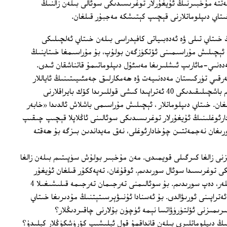
يەتتە مۇخبىرنىڭ ئۇيغۇرلار توغرىسىدىكى سوئالى بىلەن زالنىڭ
ىتاي دىپلوماتلارنى قېچىپ كېتىشكە مەجبۇر قىلغان.
 خىتاي تىلى ۋە ئەدەبىياتى كافېدراسى بىلەن خىتاي ئەلچىلىكى
ئېچىلىش مۇراسىمىنى ئۆتكۈزگەن بولۇپ، بۇ مۇراسىمغا خىتاينىڭ
ەنىي-مائارىپ ئىشلىرىغا مەسئۇل دىپلوماتىمۇ قاتناشقان ئىدى.
قىي تۈركىستان مەدەنىيەت ۋە ھەمكارلىق جەمئىيىتىنىڭ ئاياللار
كومىتېتى مۇدىرى رابىيە ئىلكتۈرك خانىم باشچىلىقىدىكى 40 ئەتراپىدا كىشى قوللىرىدا كۆك بايراقلارنى
غان. خىتاي دىپلوماتلار ، ئېچىلىش مۇراسىمى باشلاش ئالدىدا «خابەر
وغلىنىڭ ئۇيغۇرلار توغرىسىدىكى سوئالىنى ئاڭلاپلا قېچىپ چىقىپ
رىغان نەجمەتتىن چۇخادارئوغلى، نەق مەيداندىن بىزگە بۇ ھەقتە
نى زالغا كىرگىلى قويمىدى. مەن مۇخبىر بولۇش سۈپىتىم بىلەن زالغا
ى توغرىسىدا سوئال سورىدىم. ئوقۇغان، تەپەككۇر قىلغان ئۇيغۇر
زىيالىيلىرىنى نېمىشقا تۈرمىگە تاشلايسىلەر، دەپ سورىدىم. بۇ سوئالىمنى تەرجىمان تەرجىمە قىلىشىغىلا 4
تراپىنى ئورىۋالدى. بۇ ئەسنادا ئۇنىۋېرسىتېتنىڭ مۇدىرىغا خىتاي
رىمىزنى ئۆلتۈرۈۋاتسا نېمە ئۈچۈن بۇلارنى چاقىردىڭلار؟
نىڭ دىپلوماتلىرى بىلەن قانداقمۇ قول ئېلىشىپ كۆرۈشكۈڭلار كېلىدۇ؟