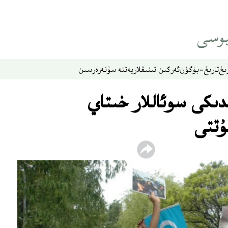
ىخ
تارىخ-بۈگۈن
ئەركىن تىنىقلار
يەتتە سۇ
نەزەر
سىن
دىكى سوئاللار خىتاي
ۇتتى