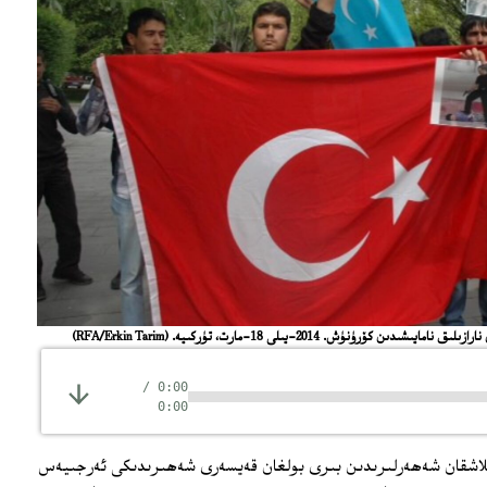
شىدىن كۆرۈنۈش. 2014-يىلى 18-مارت، تۈركىيە.
(RFA/Erkin Tarim)
/
0:00
0:00
اقلاشقان شەھەرلىرىدىن بىرى بولغان قەيسەرى شەھىرىدىكى ئەرجىيەس