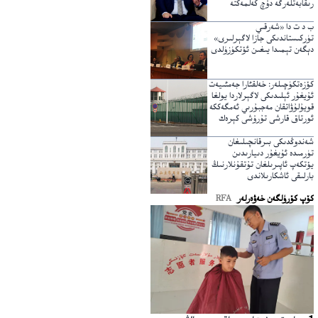
رىقابەتلەرگە دۇچ كەلمەكتە
ب د ت دا «شەرقىي
تۈركىستاندىكى جازا لاگېرلىرى»
دېگەن تېمىدا يىغىن ئۆتكۈزۈلدى
كۆزەتكۈچىلەر: خەلقئارا جەمئىيەت
ئۇيغۇر ئېلىدىكى لاگېرلاردا يولغا
قويۇلۇۋاتقان مەجبۇرىي ئەمگەككە
ئورتاق قارشى تۇرۇشى كېرەك
شەندوڭدىكى بىرقانچىلىغان
تۈرمىدە ئۇيغۇر دىيارىدىن
يۆتكەپ ئاپىرىلغان تۇتقۇنلارنىڭ
بارلىقى ئاشكارىلاندى
كۆپ كۆرۈلگەن خەۋەرلەر
RFA