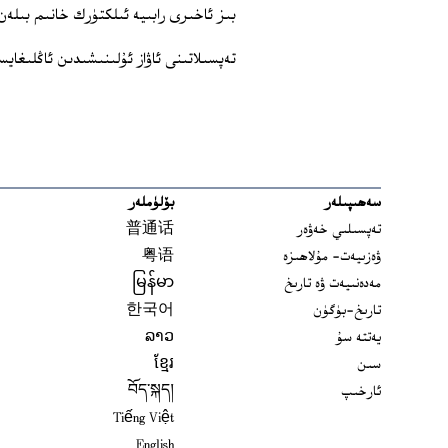
بىز ئاخىرى رابىيە ئىلكتۈرك خانىم بىل
تەپسىلاتىنى ئاۋاز ئۇلىنىشىدىن ئاڭلىغايس
سەھىپىلەر
بۆلۈملەر
تەپسىلىي خەۋەر
普通话
ۋەزىيەت- مۇلاھىزە
粤语
مەدەنىيەت ۋە تارىخ
မြန်မာ
تارىخ-بۈگۈن
한국어
يەتتە سۇ
ລາວ
سىن
ខ្មែរ
ئارخىپ
བོད་སྐད།
Tiếng Việt
English