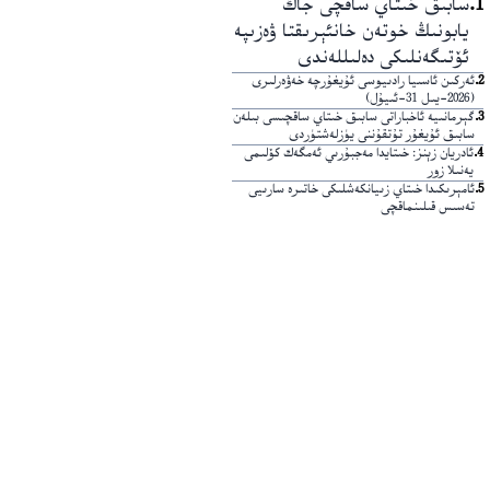
1
.
سابىق خىتاي ساقچى جاڭ
يابونىڭ خوتەن خانئېرىقتا ۋەزىپە
ئۆتىگەنلىكى دەلىللەندى
2
.
ئەركىن ئاسىيا رادىيوسى ئۇيغۇرچە خەۋەرلىرى
(2026-يىل 31-ئىيۇل)
3
.
گېرمانىيە ئاخباراتى سابىق خىتاي ساقچىسى بىلەن
سابىق ئۇيغۇر تۇتقۇننى يۈزلەشتۈردى
4
.
ئادريان زېنز: خىتايدا مەجبۇرىي ئەمگەك كۆلىمى
يەنىلا زور
5
.
ئامېرىكىدا خىتاي زىيانكەشلىكى خاتىرە سارىيى
تەسىس قىلىنماقچى