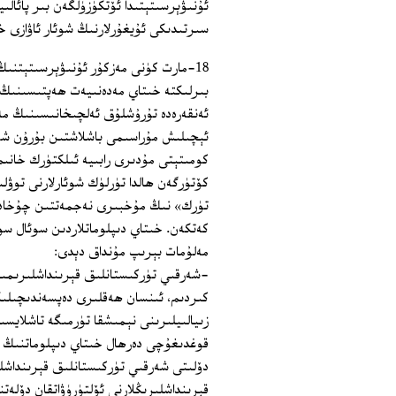
ئۇنىۋېرسىتېتىدا ئۆتكۈزۈلگەن بىر پائالى
سىرتىدىكى ئۇيغۇرلارنىڭ شوئار ئاۋازى خ
18-مارت كۈنى مەزكۇر ئۇنىۋېرسىتېتنىڭ
بىرلىكتە خىتاي مەدەنىيەت ھەپتىسىنىڭ 
ئەنقەرەدە تۇرۇشلۇق ئەلچىخانىسىنىڭ مەد
ئېچىلىش مۇراسىمى باشلاشتىن بۇرۇن شەر
كۆتۈرگەن ھالدا تۈرلۈك شوئارلارنى توۋلى
تۈرك» نىڭ مۇخبىرى نەجمەتتىن چۇخادارئ
كەتكەن. خىتاي دىپلوماتلاردىن سوئال سو
مەلۇمات بېرىپ مۇنداق دېدى:
-شەرقىي تۈركىستانلىق قېرىنداشلىرىمىز
كىردىم، ئىنسان ھەقلىرى دەپسەندىچىلىك
قوغدىغۇچى دەرھال خىتاي دىپلوماتنىڭ ئە
دۆلىتى شەرقىي تۈركىستانلىق قېرىنداشلى
قېرىنداشلىرىڭلارنى ئۆلتۈرۈۋاتقان دۆلەت