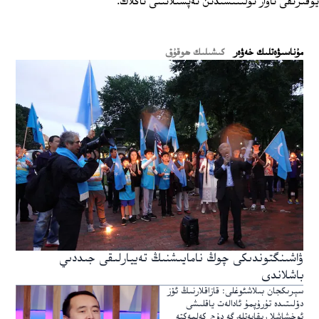
يۇقىرىقى ئاۋاز ئۇلىنىشىدىن تەپسىلاتىنى ئاڭلاڭ.
ﻣﯘﻧﺎﺳﯩﯟﻩﺗﻠﯩﻚ ﺧﻪﯞﻩﺭ
كىشىلىك ھوقۇق
ۋاشىنگتوندىكى چوڭ نامايىشنىڭ تەييارلىقى جىددىي
باشلاندى
سېرىكجان بىلاشئوغلى: قازاقلارنىڭ ئۆز
دۆلىتىدە تۇرۇپمۇ ئادالەت ياقلىشى
ئوخشاشلا رىقابەتلەرگە دۇچ كەلمەكتە