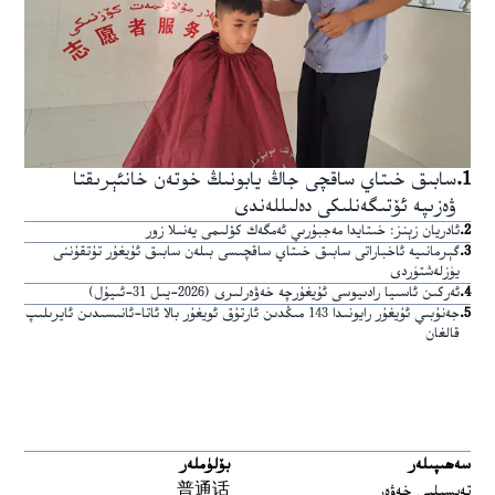
1
.
سابىق خىتاي ساقچى جاڭ يابونىڭ خوتەن خانئېرىقتا
ۋەزىپە ئۆتىگەنلىكى دەلىللەندى
2
.
ئادريان زېنز: خىتايدا مەجبۇرىي ئەمگەك كۆلىمى يەنىلا زور
3
.
گېرمانىيە ئاخباراتى سابىق خىتاي ساقچىسى بىلەن سابىق ئۇيغۇر تۇتقۇننى
يۈزلەشتۈردى
4
.
ئەركىن ئاسىيا رادىيوسى ئۇيغۇرچە خەۋەرلىرى (2026-يىل 31-ئىيۇل)
5
.
جەنۇبىي ئۇيغۇر رايونىدا 143 مىڭدىن ئارتۇق ئويغۇر بالا ئاتا-ئانىسىدىن ئايرىلىپ
قالغان
سەھىپىلەر
بۆلۈملەر
تەپسىلىي خەۋەر
普通话