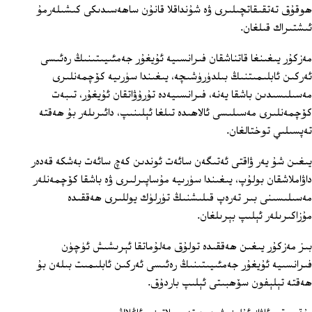
ھوقۇق تەتقىقاتچىلىرى ۋە شۇنداقلا قانۇن ساھەسىدىكى كىشىلەرمۇ
ئىشتىراك قىلغان.
مەزكۇر يىغىنغا قاتناشقان فىرانسىيە ئۇيغۇر جەمئىيىتىنىڭ رەئىسى
ئەركىن ئابلىمىتنىڭ بىلدۈرۈشىچە، يىغىندا سۈرىيە كۆچمەنلىرى
مەسىلىسىدىن باشقا يەنە، فىرانسىيەدە تۇرۇۋاتقان ئۇيغۇر، تىبەت
كۆچمەنلىرى مەسىلىسى ئالاھىدە تىلغا ئېلىنىپ، دائىرىلەر بۇ ھەقتە
تەپسىلىي توختالغان.
يىغىن شۇ يەر ۋاقتى ئەتىگەن سائەت ئوندىن كەچ سائەت بەشكە قەدەر
داۋاملاشقان بولۇپ، يىغىندا سۈرىيە مۇساپىرلىرى ۋە باشقا كۆچمەنلەر
مەسىلىسىنى بىر تەرەپ قىلىشنىڭ تۈرلۈك يوللىرى ھەققىدە
مۇزاكىرىلەر ئېلىپ بېرىلغان.
بىز مەزكۇر يىغىن ھەققىدە تولۇق مەلۇماتقا ئېرىشىش ئۈچۈن
فىرانسىيە ئۇيغۇر جەمئىيىتىنىڭ رەئىسى ئەركىن ئابلىمىت بىلەن بۇ
ھەقتە تېلېفون سۆھبىتى ئېلىپ باردۇق.