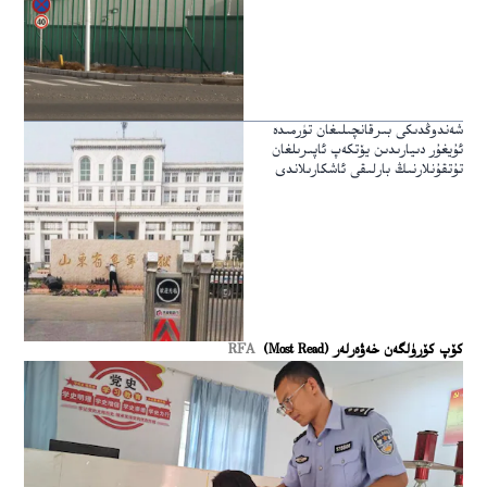
شەندوڭدىكى بىرقانچىلىغان تۈرمىدە
ئۇيغۇر دىيارىدىن يۆتكەپ ئاپىرىلغان
تۇتقۇنلارنىڭ بارلىقى ئاشكارىلاندى
كۆپ كۆرۈلگەن خەۋەرلەر (Most Read)
RFA