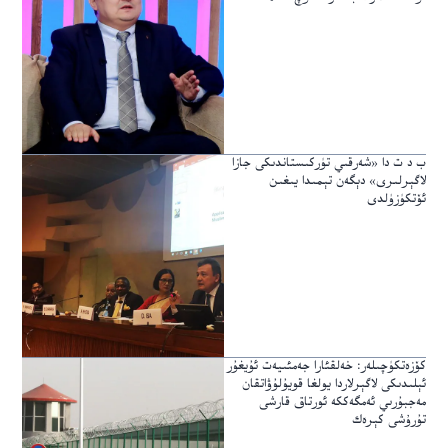
ب د ت دا «شەرقىي تۈركىستاندىكى جازا
لاگېرلىرى» دېگەن تېمىدا يىغىن
ئۆتكۈزۈلدى
كۆزەتكۈچىلەر: خەلقئارا جەمئىيەت ئۇيغۇر
ئېلىدىكى لاگېرلاردا يولغا قويۇلۇۋاتقان
مەجبۇرىي ئەمگەككە ئورتاق قارشى
تۇرۇشى كېرەك