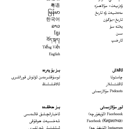
ۋەزىيەت- مۇلاھىزە
粤语
مەدەنىيەت ۋە تارىخ
မြန်မာ
تارىخ-بۈگۈن
한국어
يەتتە سۇ
ລາວ
سىن
ខ្មែរ
ئارخىپ
བོད་སྐད།
Tiếng Việt
English
ئاڭلاش
بىز بۇ يەردە
 window
چاستوتا
توسۇقلىرىدىن ئۆتۈش قوراللىرى
ئاڭلىتىشلار
ئالاقىلىشىڭ
Podcasts مۇلازىمىتى
تور مۇلازىمىتى
بىز ھەققىدە
Opens in new window
Faceboook (ئۇيغۇرچە)
ئاخباراتچىلىق قائىدىسى
Opens in new window
Facebook (Кирилчә)
شەخسىيەت ھوقۇقى
Opens in new window
Instagram (ئۇيغۇرچە)
ئىشلىتىش شەرتلىرى