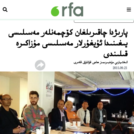
سەھىپە
ئىزد
ئاساسلىق مەزمۇنغا ئاتلاڭ
پارىژدا چاقىرىلغان كۆچمەنلەر مەسىلىسى
يىغىنىدا ئۇيغۇرلار مەسىلىسى مۇزاكىرە
قىلىندى
ئىختىيارىي مۇخبىرىمىز ھاجى قۇتلۇق قادىرى
2015.09.21