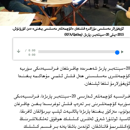
ئۇيغۇرلار مەسىلىسى مۇزاكىرە قىلىنغان «كۆچمەنلەر مەسىلىسى يىغىنى» دىن كۆرۈنۈش.
2015-يىلى 20-سېنتەبىر، پارىژ.
(RFA/Qutluq)
/
0:00
0:00
20-سېنتەبىر پارىژ شەھىرىدە چاقىرىلغان فىرانسىيەدىكى سۈرىيە
كۆچمەنلىرى مەسىلىسىنى ھەل قىلىش ئىلمىي مۇھاكىمە يىغىنىدا
ئۇيغۇرلارمۇ تىلغا ئېلىنغان.
فىرانسىيە كۆچمەنلەر ئىدارىسى 20-سېنتەبىر پارىژدا، فىرانسىيەدىكى
سۈرىيە كۆچمەنلىرىنى بىر تەرەپ قىلىش توغرىسىدا يىغىن چاقىرغان
بولۇپ، مەزكۇر يىغىنغا پارىژدا پائالىيەت ئېلىپ بېرىۋاتقان ئافرىقا،
ئاسىيا، ئوتتۇرا شەرق ئەللىرى كىشىلىك ھوقۇق تەشكىلاتلىرىنىڭ
ۋەكىللىرىمۇ قاتناشقان. ئۇندىن باشقا يەنە بىر قىسىم كىشىلىك