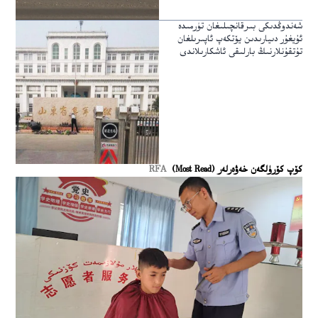
شەندوڭدىكى بىرقانچىلىغان تۈرمىدە
ئۇيغۇر دىيارىدىن يۆتكەپ ئاپىرىلغان
تۇتقۇنلارنىڭ بارلىقى ئاشكارىلاندى
كۆپ كۆرۈلگەن خەۋەرلەر (Most Read)
RFA