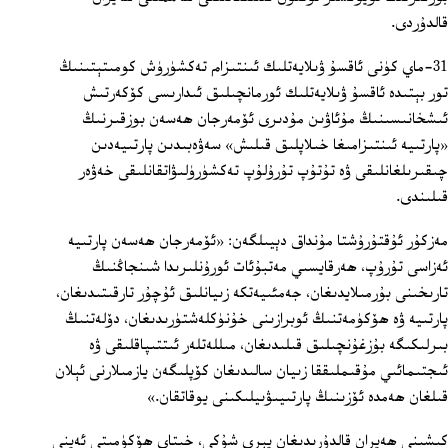
قالدۇردى.
31-ماي كۈنى ئاقسۇ ۋىلايەتلىك ئىنتىزام تەكشۈرۈش كومىتېتىنىڭ
تور بېتىدە ئاقسۇ ۋىلايەتلىك ئورمانچىلىق ئىدارىسى كۆكەرتىش
ئىشخانىسىنىڭ مۇئاۋىن مۇدىرى ئۆمەرجان ھەسەن بوزقىرنىڭ
«پارتىيە ئىنتىزامىغا خىلاپلىق قىلىش» سەۋەبىدىن پارتىيەدىن
چىقىرىلغانلىقى ۋە تۇتۇپ تۇرۇلۇپ تەكشۈرۈلىۋاتقانلىقى خەۋەر
قىلىندى.
مەزكۇر ئۇقتۇرۇشتا مۇنداق دېيىلگەن: «ئۆمەرجان ھەسەن پارتىيە
ئەزاسى تۇرۇپ، ھەرقايسىي مەتبۇئات ئورۇنلىرىدا شىنجاڭنىڭ
تارىخىنى بۇرمىلايدىغان، جەمئىيەتكە زىيانلىق ئۇچۇر تارقىتىدىغان،
پارتىيە ۋە ھۆكۈمەتنىڭ ئوبرازىنى خۇنۈكلەشتۈرىدىغان، دۆلەتنىڭ
بىرلىكىگە بۇزغۇنچىلىق قىلىدىغان، مىللەتلەر ئىتتىپاقلىقى ۋە
ئىجتىمائىي مۇقىملىققا زىيان سالىدىغان كۆپلىگەن يازمىلارنى ئېلان
قىلغان ھەمدە ئۆزىنىڭ پارتىيىۋىيلىكىنى يوقاتقان.»
كىشىنى ھەيران قالدۇرىدىغان يېرى شۇكى، خىتاي ھۆكۈمىتى ئەينى