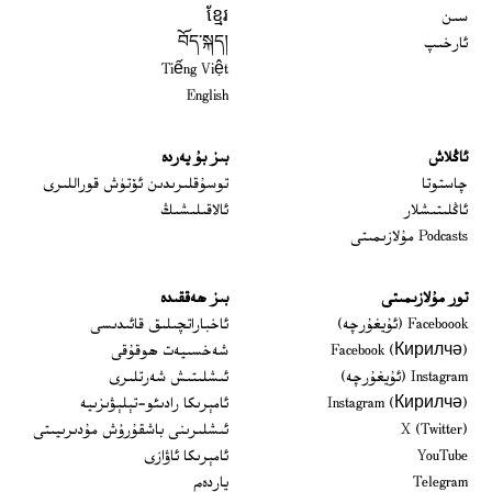
سىن
ខ្មែរ
ئارخىپ
བོད་སྐད།
Tiếng Việt
English
ئاڭلاش
بىز بۇ يەردە
 window
چاستوتا
توسۇقلىرىدىن ئۆتۈش قوراللىرى
ئاڭلىتىشلار
ئالاقىلىشىڭ
Podcasts مۇلازىمىتى
تور مۇلازىمىتى
بىز ھەققىدە
Opens in new window
Faceboook (ئۇيغۇرچە)
ئاخباراتچىلىق قائىدىسى
Opens in new window
Facebook (Кирилчә)
شەخسىيەت ھوقۇقى
Opens in new window
Instagram (ئۇيغۇرچە)
ئىشلىتىش شەرتلىرى
Opens in new window
Instagram (Кирилчә)
ئامېرىكا رادىئو-تېلېۋىزىيە
window
Opens in new window
X (Twitter)
ئىشلىرىنى باشقۇرۇش مۇدىرىيىتى
Opens in new window
Opens in new window
YouTube
ئامېرىكا ئاۋازى
Opens in new window
Telegram
ياردەم