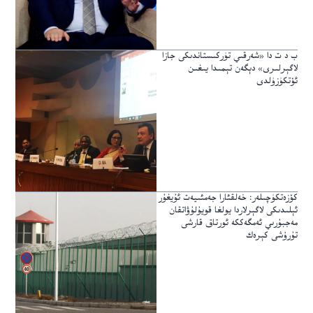
ب د ت دا «شەرقىي تۈركىستاندىكى جازا
لاگېرلىرى» دېگەن تېمىدا يىغىن
ئۆتكۈزۈلدى
كۆزەتكۈچىلەر: خەلقئارا جەمئىيەت ئۇيغۇر
ئېلىدىكى لاگېرلاردا يولغا قويۇلۇۋاتقان
مەجبۇرىي ئەمگەككە ئورتاق قارشى
تۇرۇشى كېرەك