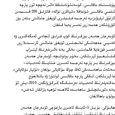
پۇبلىستىك ماقالىسى، كۈسەنشۇناسلىققا دائىر نەچچە ئون پارچە
ئىلمىي ماقالىسى شۇنداقلا «شياڭزى تۆگە» قاتارلىق 200 قىسىمدىن
ئارتۇق تېلېۋىزىيە تەرجىمە فىلىملىرى ئۇيغۇر جامائىتى بىلەن يۈز
كۆرۈشكەن ھەمدە زور تەسىر پەيدا قىلغان.
ئۆمەرجان ھەسەن بوزقىرنىڭ كۆپ قىرلىق ئىجادىي ئەمگەكلىرى ۋە
كەسپىي جەھەتتىكى نەتىجىلىرى ئۇيغۇر جامائىتى ئارىسىدىلا زور
تەسىر قوزغاپلا قالماستىن، بەلكى يەنە دائىرىلەرنىڭ ئېتىراپ
قىلىشىغىمۇ ئېرىشكەن. مەلۇم بولۇشىچە، ئۆمەرجان ھەسەن
بوزقىرنىڭ بىر پارچە تەرجىمە ئەسىرى خىتاينىڭ ئەدەبىيات-
سەنئەت ساھەسىدىكى ئەڭ چوڭ مۇكاپاتى بولغان «تۇلپار مۇكاپاتى»
غا ئېرىشكەن. ئىككى پارچە ماقالىسى ئوتتۇرا ۋە باشلانغۇچ
مەكتەپلەرنىڭ ئەدەبىيات دەرسلىكىگە كىرگۈزۈلگەن. 2010-يىلى ئۇ
يەنە «ئورمانچىلىق ساھەسىدە ئالاھىدە تۆھپە ياراتقان شەخس»
بولۇپ باھالانغان.
ھالبۇكى، بۇ يىل 5-ئاينىڭ ئاخىرى يازغۇچى ئۆمەرجان ھەسەن
بوزقىرنىڭ تۇيۇقسىز تۇتقۇن قىلىنغانلىقى ھەممىنى ھەيران