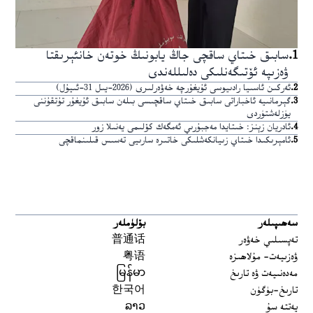
1
.
سابىق خىتاي ساقچى جاڭ يابونىڭ خوتەن خانئېرىقتا
ۋەزىپە ئۆتىگەنلىكى دەلىللەندى
2
.
ئەركىن ئاسىيا رادىيوسى ئۇيغۇرچە خەۋەرلىرى (2026-يىل 31-ئىيۇل)
3
.
گېرمانىيە ئاخباراتى سابىق خىتاي ساقچىسى بىلەن سابىق ئۇيغۇر تۇتقۇننى
يۈزلەشتۈردى
4
.
ئادريان زېنز: خىتايدا مەجبۇرىي ئەمگەك كۆلىمى يەنىلا زور
5
.
ئامېرىكىدا خىتاي زىيانكەشلىكى خاتىرە سارىيى تەسىس قىلىنماقچى
سەھىپىلەر
بۆلۈملەر
تەپسىلىي خەۋەر
普通话
ۋەزىيەت- مۇلاھىزە
粤语
مەدەنىيەت ۋە تارىخ
မြန်မာ
تارىخ-بۈگۈن
한국어
يەتتە سۇ
ລາວ