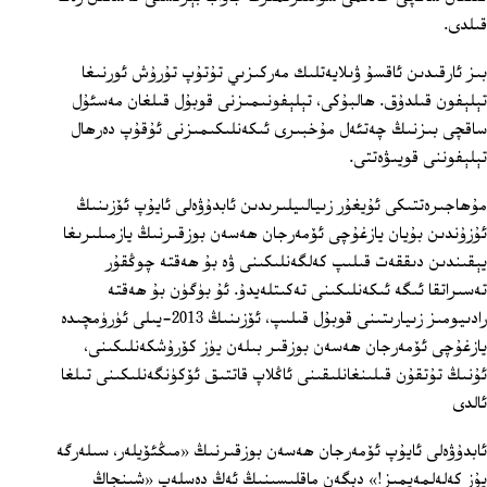
قىلدى.
بىز ئارقىدىن ئاقسۇ ۋىلايەتلىك مەركىزىي تۇتۇپ تۇرۇش ئورنىغا
تېلېفون قىلدۇق. ھالبۇكى، تېلېفونىمىزنى قوبۇل قىلغان مەسئۇل
ساقچى بىزنىڭ چەتئەل مۇخبىرى ئىكەنلىكىمىزنى ئۇقۇپ دەرھال
تېلېفوننى قويىۋەتتى.
مۇھاجىرەتتىكى ئۇيغۇر زىيالىيلىرىدىن ئابدۇۋەلى ئايۇپ ئۆزىنىڭ
ئۇزۇندىن بۇيان يازغۇچى ئۆمەرجان ھەسەن بوزقىرنىڭ يازمىلىرىغا
يېقىندىن دىققەت قىلىپ كەلگەنلىكىنى ۋە بۇ ھەقتە چوڭقۇر
تەسىراتقا ئىگە ئىكەنلىكىنى تەكىتلەيدۇ. ئۇ بۈگۈن بۇ ھەقتە
رادىيومىز زىيارىتىنى قوبۇل قىلىپ، ئۆزىنىڭ 2013-يىلى ئۈرۈمچىدە
يازغۇچى ئۆمەرجان ھەسەن بوزقىر بىلەن يۈز كۆرۇشكەنلىكىنى،
ئۇنىڭ تۇتقۇن قىلىنغانلىقىنى ئاڭلاپ قاتتىق ئۆكۈنگەنلىكىنى تىلغا
ئالدى
ئابدۇۋەلى ئايۇپ ئۆمەرجان ھەسەن بوزقىرنىڭ «مىڭئۆيلەر، سىلەرگە
يۇز كەلەلمەيمىز!» دېگەن ماقلىسىنىڭ ئەڭ دەسلەپ «شىنجاڭ