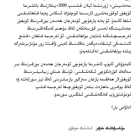
مەدەنىيىتى» ژۇرنىلىدا ئېلان قىلىنىپ 2000-يىللارنىڭ باشلىرىدا
ئۇيغۇر ئوقۇرمەنلىرى ئارىسىدا كۈچلۈك ئىنكاس پەيدا قىلغانلىقىنى
تىلغا ئالىدۇ. ئۇ يەنە يازغۇچى ئۆمەرجان ھەسەن بوزقىرنىڭ ئۇيغۇر
جەمئىيىتىگە تەسىر كۆرسەتكەن ئەڭ مۇھىم ئەمگەكلىرىنىڭ
تەرجىمىچىلىكتە نامايەن بولغانلىقىنى، ئۇ تەرجىمە قىلغان «قىلىچ
ئاستىدىكى ئېتىقاد»دېگەن ماقالىنىڭ ئەينى ۋاقىتتا زور مۇنازىرىلەرگە
پىلتە بولغانلىقىنى تەكىتلەيدۇ.
ئابدۇۋەلى ئايۇپ ئاخىرىدا يازغۇچى ئۆمەرجان ھەسەن بوزقىرنىڭ بىر
سەگەك كۆزەتكۈچى ئىكەنلىكىنى، ئۇنىڭ خىتاي زىيالىيلىرىنىڭ
ئۇيغۇرلار ھەققىدە يازغان سەزگۈر يازمىلىرىنى ئەڭ تېز سۈرئەتتە ۋە
ئەڭ يوقىرى ماھارەت بىلەن ئۇيغۇرچىغا تەرجىمە قىلىپ
تونۇشتۇرۇپ كەلگەنلىكىنى ئىلگىرى سۈرىدۇ.
(داۋامى بار)
ﻣﯘﻧﺎﺳﯩﯟﻩﺗﻠﯩﻚ ﺧﻪﯞﻩﺭ
كىشىلىك ھوقۇق