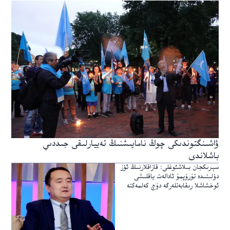
ۋاشىنگتوندىكى چوڭ نامايىشنىڭ تەييارلىقى جىددىي
باشلاندى
سېرىكجان بىلاشئوغلى: قازاقلارنىڭ ئۆز
دۆلىتىدە تۇرۇپمۇ ئادالەت ياقلىشى
ئوخشاشلا رىقابەتلەرگە دۇچ كەلمەكتە