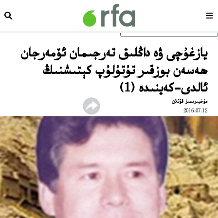
سەھىپە
ئىزد
ئاساسلىق مەزمۇنغا ئاتلاڭ
يازغۇچى ۋە داڭلىق تەرجىمان ئۆمەرجان
ھەسەن بوزقىر تۇتۇلۇپ كېتىشنىڭ
ئالدى-كەينىدە (1)
مۇخبىرىمىز قۇتلان
2016.07.12