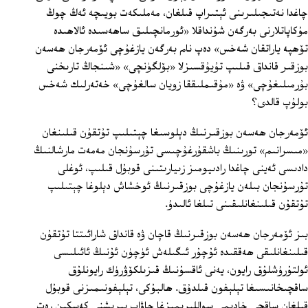
چاغدا نەتىجىلىرىنى ئېتىراپ قىلغان، مەملىكەت بويىچە ئەڭ چوڭ
مۇكاپاتلارنى بەرگەن شۇنداقلا «ئورمانچىلىق ساھەسىدە ئالاھىدە
تۆھپە ياراتقان شەخس» دەپ نام بەرگەن يازغۇچى ئۆمەرجان ھەسەن
بوزقىر قانداق قىلىپ تۇيۇقسىزلا «بۆلگۈنچى» «شىنجاڭ تارىخنى
بۇرمىلىغۇچى» ۋە «مۇقىملىققا زويان سالغۇچى» خەتەرلىك شەخس
بولۇپ قالدى؟
ئۆمەرجان ھەسەن بوزقىرنىڭ دېلوسىغا چېتىلىپ تۇتقۇن قىلىنغان
«مىسرانىم» تورىنىڭ باشقۇرغۇچىسى تۇرسۇنجان مەمەت مارشالنىڭ
دادىسى ئەينى چاغدا رادىيومىز زىيارىتىنى قوبۇل قىلىپ، ئوغلى
تۇرسۇنجان بىلەن يازغۇچى بوزقىرنىڭ ئوخشاش دېلوغا چېتىلىپ
تۇتقۇن قىلىنغانلىقىنى تىلغا ئالىدۇ.
بىز ئۆمەرجان ھەسەن بوزقىرنىڭ قاچان ۋە قانداق شارائىتتا تۇتقۇن
قىلىنغانلىقى ھەققىدە ئۇچۇر ئىگىلەش ئۈچۈن ئۇنىڭ ئائىلىسى
ئولتۇرۇشلۇق رايون، يەنى ئاقسۇنىڭ قىزىلكۆۋرۈك رايونلۇق
ساقچىخانىسىغا تېلېفون قىلدۇق. ھالبۇكى، تېلېفونىمىزنى قوبۇل
قىلغان ساقچى خادىمى سواللىرىمىزغا جاۋاب بېرىشنى كەسكىن رەت