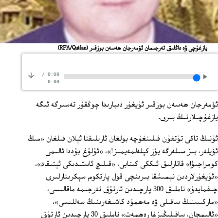
يازغۇچى ۋە داڭلىق تەرجىمان ئۆمەرجان ھەسەن بوزقىر
(RFA/Qutlan)
/
0:00
0:00
ئۆمەرجان ھەسەن بوزقىر ئۇيغۇر دىيارىدا چوڭقۇر تەسىرگە ئىگە
يازغۇچىلارنىڭ بىرى.
ئۇنىڭ تاكى تۇتقۇن قىلىنغۇچە بولغان ئارىلىقتا ئېلان قىلغان «مىڭ
ئۆيلەر، بىز سىلەرگە يۈز كېلەلمەيمىز!»، «ئۇلۇغ بۇددا ئالىمى
كومراجىۋا» قاتارلىق ئىككى كىتابى، «قىلىچ ئاستىدىكى ئېتىقاد»،
«ئۇيغۇرلاردىن نېمىشقا بىرىنچى قول پارتكوم سېكرىتارلىرى
چىقمايدۇ» ناملىق 300 پارچىدىن ئارتۇق تەرجىمە ماقالىسى،
«ماركىسنىڭ ساقىلى ۋە مەھمۇد كاشىغەرىنىڭ سەللىسى»،
«ئالىمجان، ساقىلىڭىزغا رەھمەت» ناملىق 30 پارچىدىن ئارتۇق