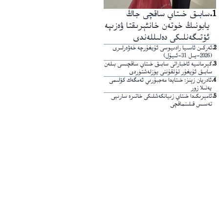
1
.
سابىق خىتاي ساقچى جاڭ
يابونىڭ خوتەن خانئېرىقتا ۋەزىپە
ئۆتىگەنلىكى دەلىللەندى
2
.
ئەركىن ئاسىيا رادىيوسى ئۇيغۇرچە خەۋەرلىرى
(2026-يىل 31-ئىيۇل)
3
.
گېرمانىيە ئاخباراتى سابىق خىتاي ساقچىسى بىلەن
سابىق ئۇيغۇر تۇتقۇننى يۈزلەشتۈردى
4
.
ئادريان زېنز: خىتايدا مەجبۇرىي ئەمگەك كۆلىمى
يەنىلا زور
5
.
ئامېرىكىدا خىتاي زىيانكەشلىكى خاتىرە سارىيى
تەسىس قىلىنماقچى