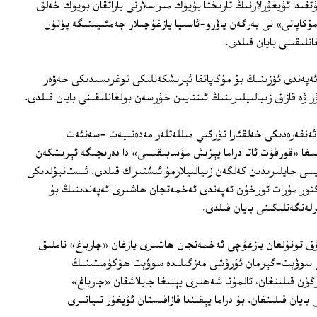
قىدا ئۇيغۇرلارنىڭ تارىختا بۈيۈك مىراسلارنى ياراتقان بۈيۈك خەلق
 مۇكاپاتى» نى بەرگەن ياۋرو-ئاسىيا يازغۇچىلار جەمئىيىتىگە پۈتۈن
نلىقىنى بايان قىلدى.
پەندى ئۆزىنىڭ بۇ مۇكاپاتقا ئېرىشكەنلىكى توغرىسىدىكى خەۋەر
ر ۋە قازاق زىيالىيلىرىنىڭ ئىنتايىن خۇرسەن بولغانلىقىنى بايان قىلدى.
 ئەنقەرەدىكى خەلقئارا تۈركىي مىللەتلەر مەدەنىيەت -سەنئەت
ىمغا «قورقۇت ئاتا دراما يېزىش مۇسابىقىسى» دا دەرىجىگە ئېرىشكەن
ى جايلىرىدىن كەلگەن زىيالىيلارمۇ ئىشتىراك قىلدى. ئىستانبۇلدىكى
تور مۇرات ئورخۇن ئەپەندى ئەخمەتجان ھاشىرى ئەپەندىنىڭ بۇ
لەنگەنلىكىنى بايان قىلدى.
لۇق تونۇلغان يازغۇچى ئەخمەتجان ھاشىرى يازغان «چارباغ» ناملىق
194-1945-يىللىرىدىكى سوۋېت-گېرمان ئۇرۇشى مەزگىلىدە سوۋېت ھۆكۈمىتىنىڭ
ۈن قىلىنغان، ئالمۇتا شەھىرى يېنىغا جايلاشقان «چارباغ»
ايان قىلىنغان. بۇ دراما يېقىندا قازاقىستان ئۇيغۇر تىياتىرى