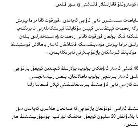
ئۆمەروغلۇ قاتارلىقلار قاتناشتى ۋە سۆز قىلدى.
ساياھەت مىنىستىرى نەبى ئاۋجى ئەپەندى «قورقۇت ئاتا دراما يېزىش
گە رەھمەت ئېيتقاندىن كېيىن مۇكاپاتقا ئېرىشكەنلەرنى تەبرىكلەپ
لىككە ئىگە بولغان قورقۇت ئاتانى رەھمەت ۋە مىننەتدارلىق بىلەن
-نۆۋەتلىك خەلقئارالىق دراما يېزىش مۇسابىقىسىگە قاتناشقان ئەسەر باھالاش كومىتېتىغا
مۇكاپاتقا ئېرىشكەن يازغۇچىلارنى تەبرىكلەيمەن.»
بۇ قېتىمقى دراما يېزىش مۇسابىقىسىگە 48 كىشى ئەسەر ئەۋەتكەن بولۇپ، بۇلارنىڭ ئىچىدىن ئۇيغۇر يازغۇچى
لىق ئەسەر بىرىنچى بولۇپ باھالانغان. يىغىن رىياسەتچىسى
 ئەزاسى نەبى ئاۋجىنىڭ بېرىدىغانلىقىنى ئېلان قىلغاندا زالدا
ىتىنىڭ ئەزاسى، تونۇلغان يازغۇچى ئەخمەتجان ھاشىرى ئەپەندى سۆز
قىلىپ، شەرقىي تۈركىستان ۋە قازاقىستاندا ياشاۋاتقان 20 مىليون ئۇيغۇر خەلقىگە تۈركىيە جۇمھۇرىيىتىنىڭ ھەر
ىتلىدى.