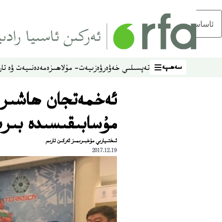
ئاساسلىق مەزمۇنغا ئاتلاڭ
سەھىپە
تەپسىلىي خەۋەر
ۋەزىيەت- مۇلاھىزە
مەدەنىيەت ۋە تار
سەھىپە
ئەخمەتجان ھاشىرى
مۇسابىقىسىدە بىر
ئىختىيارىي مۇخبىرىمىز ئەركىن تارىم
2017.12.19