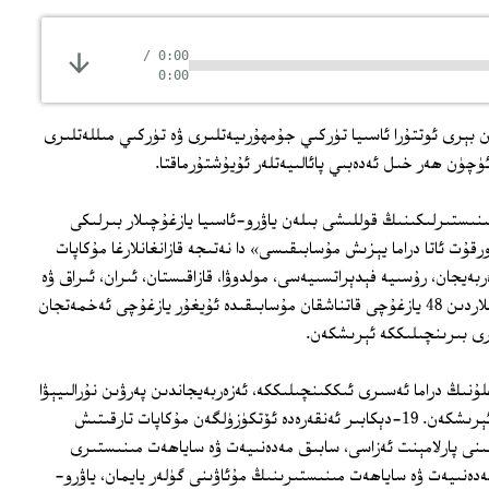
/
0:00
0:00
جۇمھۇرىيىتى كېيىنكى 25 يىلدىن بېرى ئوتتۇرا ئاسىيا تۈركىي جۇمھۇرىيەتلىرى ۋە تۈركىي مىللەتلىرى
چۈن ھەر خىل ئەدەبىي پائالىيەتلەر ئۇيۇشتۇرماقتا.
نىستىرلىكىنىڭ قوللىشى بىلەن ياۋرو-ئاسىيا يازغۇچىلار بىرلىكى
الىق «قورقۇت ئاتا دراما يېزىش مۇسابىقىسى» دا نەتىجە قازانغانلارغا مۇكاپات
ەيجان، رۇسىيە فېدېراتسىيەسى، مولدوۋا، قازاقىستان، ئىران، ئىراق ۋە
تۈركمەنىستان قاتارلىق دۆلەت ھەم رايونلاردىن 48 يازغۇچى قاتناشقان مۇسابىقىدە ئۇيغۇر يازغۇچى ئەخمەتجان
رى بىرىنچىلىككە ئېرىشكەن.
نىڭ دراما ئەسىرى ئىككىنچىلىككە، ئەزەربەيجاندىن پەرۋىن نۇرالىيېۋا
خانىمنىڭ دراما ئەسىرى ئۈچىنچىلىككە ئېرىشكەن. 19-دېكابىر ئەنقەرەدە ئۆتكۈزۈلگەن مۇكاپات تارقىتىش
ىنى پارلامېنت ئەزاسى، سابىق مەدەنىيەت ۋە ساياھەت مىنىستىرى
ەدەنىيەت ۋە ساياھەت مىنىستىرىنىڭ مۇئاۋىنى گۈلەر يايمان، ياۋرو-