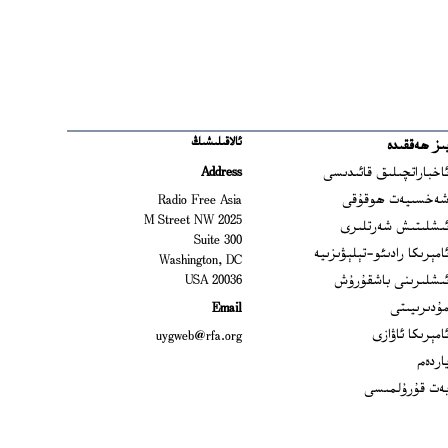
ئالاقىلىشىڭ
ىز ھەققىدە
Ope
اخباراتچىلىق قائىدىسى
Address
Open
ەخسىيەت ھوقۇقى
Radio Free Asia
2025 M Street NW
Op
ىشلىتىش شەرتلىرى
Suite 300
Opens
امېرىكا رادىئو-تېلېۋىزىيە
Washington, DC
ىشلىرىنى باشقۇرۇش
20036 USA
Opens in new window
ۇدىرىيىتى
Email
Opens in new window
امېرىكا ئاۋازى
uygweb@rfa.org
اردەم
ەت قۇرۇلمىسى