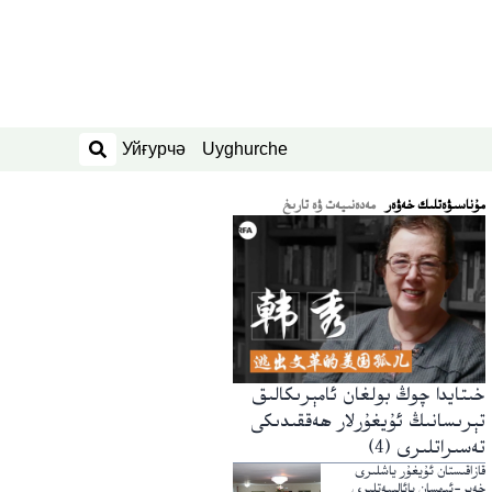
Уйғурчә
Uyghurche
ئىزدەش
ﻣﯘﻧﺎﺳﯩﯟﻩﺗﻠﯩﻚ ﺧﻪﯞﻩﺭ
مەدەنىيەت ۋە تارىخ
خىتايدا چوڭ بولغان ئامېرىكالىق
تېرىسانىڭ ئۇيغۇرلار ھەققىدىكى
تەسىراتلىرى (4)
قازاقىستان ئۇيغۇر ياشلىرى
خەير-ئېھسان پائالىيەتلىرى