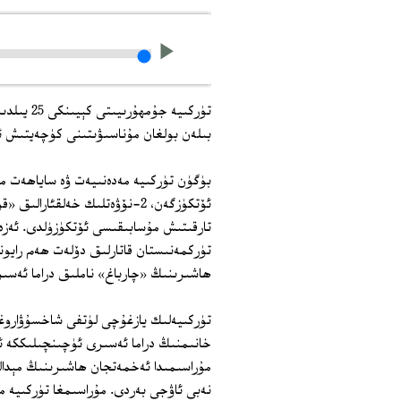
تۈركىيە 
بىلەن بولغان مۇناسىۋىتىنى كۈچەيتىش ئۈ
بۈگۈن تۈركىيە مەدەنىيەت ۋە ساياھەت مى
ئۆتكۈزگەن، 2-نۆۋەتلىك خەلقئار
تارقىتىش مۇسابىقىسى ئۆتكۈزۈلدى. ئەزەرب
ھاشىرىنىڭ «چارباغ» ناملىق دراما ئەسى
تۈركىيەلىك يازغۇچى لۈتفى شاخسۇۋاروغلۇ
مۇراسىمىدا ئەخمەتجان ھاشىرىنىڭ مېدال
نەبى ئاۋجى بەردى. مۇراسىمغا تۈركىيە م