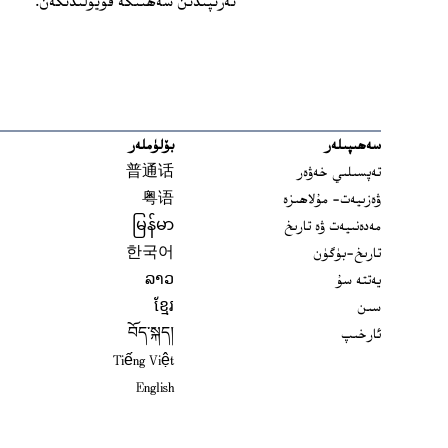
تەرىپىدىن سەھنىگە قويۇلىدىكەن.
سەھىپىلەر
بۆلۈملەر
تەپسىلىي خەۋەر
普通话
ۋەزىيەت- مۇلاھىزە
粤语
مەدەنىيەت ۋە تارىخ
မြန်မာ
تارىخ-بۈگۈن
한국어
يەتتە سۇ
ລາວ
سىن
ខ្មែរ
ئارخىپ
བོད་སྐད།
Tiếng Việt
English