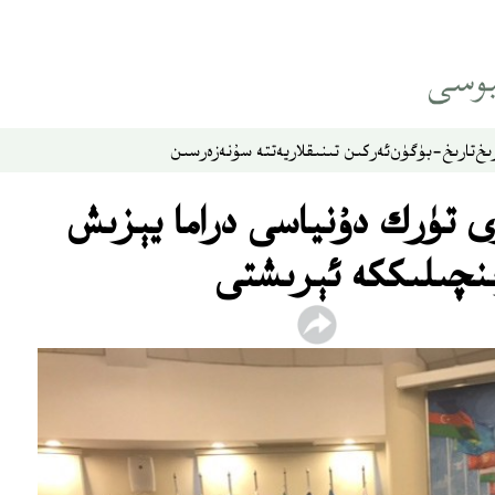
ىخ
تارىخ-بۈگۈن
ئەركىن تىنىقلار
يەتتە سۇ
نەزەر
سىن
 تۈرك دۇنياسى دراما يېزىش
ىنچىلىككە ئېرىشتى