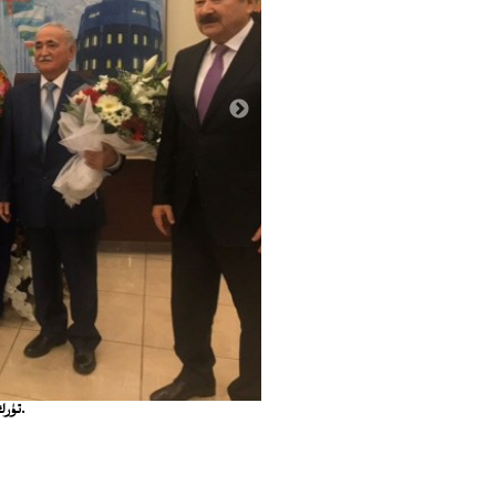
تۈرك دۇنياسى دراما يېزىش مۇسابىقىسىدە مۇكاپاتقا ئېرىشكەنلەر. 2017-يىلى 19-نويابىر، تۈركىيە.