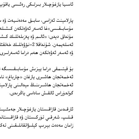
ئاسىيا يازغۇچىلار بىرلىكى رەئىسى ياقۇپ 
پارلامېنت ئەزاسى، سابىق مەدەنىيەت ۋە 
مۇسابىقىسى»غا ئەسەر ئەۋەتكەن كىشىلەر
مۇنداق دېدى: «ئالىم ۋە پەزىلەتلىك كىشى
ئەسلەيمەن. شۇنداقلا 2
ۋە ئەسەر ئەۋەتكەن ھەم دراما ئەسەرلىرى 
ئەخمەتجان ھاشىرى يازغان «چارباغ» نام
ئەخمەتجان ھاشىرىنىڭ مېدالىنى پارلامېنت
گۈلدۈراس ئالقىش ساداسى ياڭرىدى.
ئارقىدىن قازاقىستان يازغۇچىلار جەمئىي
زامان مەدەت بېرىپ كېلىۋاتقانلىقىنى تەك