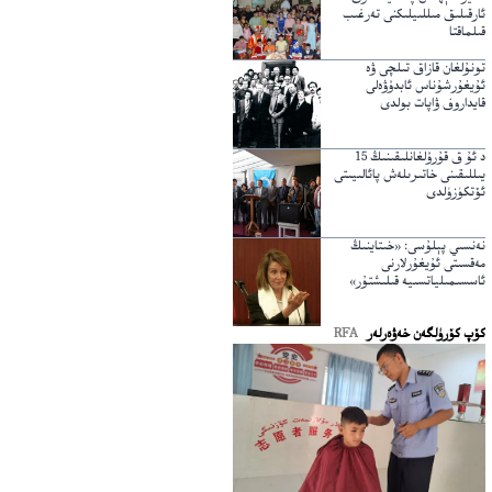
ئارقىلىق مىللىيلىكنى تەرغىب
قىلماقتا
تونۇلغان قازاق تىلچى ۋە
ئۇيغۇرشۇناس ئابدۇۋەلى
قايداروف ۋاپات بولدى
د ئۇ ق قۇرۇلغانلىقىنىڭ 15
يىللىقىنى خاتىرىلەش پائالىيىتى
ئۆتكۈزۈلدى
نەنسىي پېلۇسى: «خىتاينىڭ
مەقسىتى ئۇيغۇرلارنى
ئاسسىمىلياتسىيە قىلىشتۇر»
كۆپ كۆرۈلگەن خەۋەرلەر
RFA
تۈرك دۇنياسى دراما يېزىش مۇسابىقىسىدىن كۆرۈنۈش. 2017-يىلى 19-نويابىر، تۈركىيە.