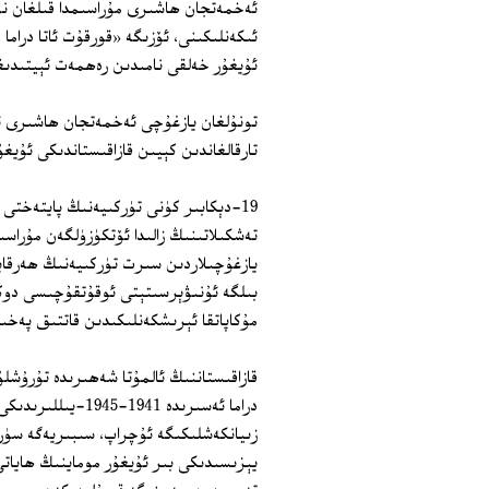
ئەخمەتجان ھاشىرى مۇراسىمدا قىلغان نۇت
ئىكەنلىكىنى، ئۆزىگە «قورقۇت ئاتا دراما
ئۇيغۇر خەلقى نامىدىن رەھمەت ئېيتىدىغا
تونۇلغان يازغۇچى ئەخمەتجان ھاشىرى ئە
تارقالغاندىن كېيىن قازاقىستاندىكى ئۇيغۇ
19-دېكابىر كۈنى تۈركىيەنىڭ پايتەختى
تەشكىلاتىنىڭ زالىدا ئۆتكۈزۈلگەن مۇراس
يازغۇچىلاردىن سىرت تۈركىيەنىڭ ھەرقايس
بىلگە ئۇنىۋېرسىتېتى ئوقۇتقۇچىسى دوك
مۇكاپاتقا ئېرىشكەنلىكىدىن قاتتىق پەخىر
قازاقىستاننىڭ ئالمۇتا شەھىرىدە تۇرۇش
دراما ئەسىرىدە 1
زىيانكەشلىكىگە ئۇچراپ، سىبىريەگە سۈرگ
يېزىسىدىكى بىر ئۇيغۇر موماينىڭ ھاياتى ب