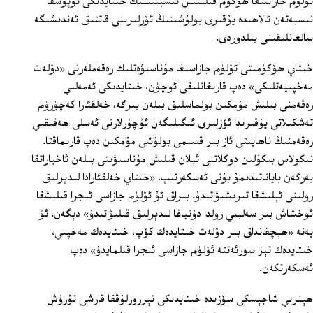
ئۆلۈم جازاسىغا ھۆكۈم قىلىنىش نىسبىتىنىڭ خىتايدىكى نوپۇسقا
نىسبەتەن ئالاھىدە يۇقىرى بولۇشىنىڭ ئۆزلىرىنى قاتتىق ئەندىشىگە
سالغانلىقىنى بىلدۈردى.
خىتاي ھۆكۈمىتى ئۆلۈم جازاسىغا مۇناسىۋەتلىك رەقەملەرنى «دۆلەت
مەخپىيەتلىكى» دەپ قارىغانلىقى ئۈچۈن، خىتايدىكى ئەمەلىي
رەقەمنى بىلىش مۇمكىن بولماسلىق بىلەن بىرگە، خەلقئارا كەچۈرۈم
تەشكىلاتى يۇقىرىدا ئۆزلىرى ئىگىلىگەن ئۇچۇرلارنى ئەسلى ھەقىقىي
رەقەمنىڭ ناھايىتى ئاز بىر قىسمى بولۇشى مۇمكىن دەپ قارىماقتا.
نىكولاس بىكۇلىن دوكلاتنى ئېلان قىلىش مۇناسىۋىتى بىلەن ئاخباراتقا
بەرگەن باياناتىدىمۇ بۇنى ئەسكەرتىپ، «خىتاي خەلقئارادا لىدېرلىق
رولىنى ئېلىشقا تىرىشىۋاتىدۇ. بىراق ئۇ ئۆلۈم جازاسى ئىجرا قىلىشقا
ئوخشاش بىر سەلبىي رولدا دۇنياغا لىدېرلىق قىلىۋاتىدۇ» دېگەن. ئۇ
يەنە «ھېچقانداق بىر دۆلەت خىتايدەك كۆپ، خىتايدەك مەخپىي،
خىتايدەك تېز سۈرئەتتە ئۆلۈم جازاسى ئىجرا قىلمايدۇ» دەپ
ئەسكەرتكەن.
ھېنرىي شاجېسكى سۆزىدە خىتايدىكى تېررورلۇققا قارشى تۇرۇش