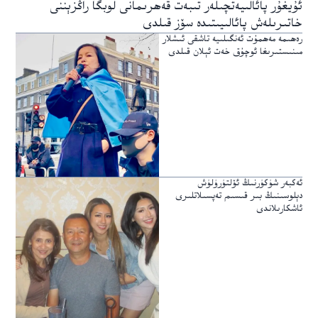
ئۇيغۇر پائالىيەتچىلەر تىبەت قەھرىمانى لوبگا راڭزېننى
خاتىرىلەش پائالىيىتىدە سۆز قىلدى
رەھىمە مەھمۇت ئەنگىلىيە تاشقى ئىشلار
مىنىستىرىغا ئوچۇق خەت ئېلان قىلدى
ئەكبەر شۈكۈرنىڭ ئۆلتۈرۈلۈش
دېلوسىنىڭ بىر قىسىم تەپسىلاتلىرى
ئاشكارىلاندى