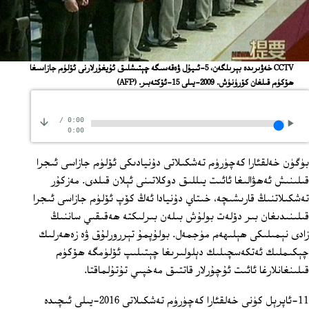
CCTV خەۋىرىدە بېرىلگەن، 5-ئىيۇل ۋەقەسىگە چېتىشلىق ئۇيغۇرلارنى ئۆلۈم جازاسىغا
ھۆكۈم قىلغان كۆرۈنۈش. 2009-يىلى 15-ئۆكتەبىر.
(AFP)
/
0:00
0:00
بۈگۈن خەلقئارا كەچۈرۈم تەشكىلاتى دۇنيادىكى ئۆلۈم جازاسى ئىجرا
قىلىنىش ئەھۋالىغا ئائىت يىللىق دوكلاتىنى ئېلان قىلدى. مەزكۇر
تەشكىلاتنىڭ قارىشىچە، خىتاي دۇنيادا ئەڭ كۆپ ئۆلۈم جازاسى ئىجرا
قىلىنىدىغان بىر دۆلەت بولۇش بىلەن بىرلىكتە ھەقىقىي ساننىڭ
زادى نېمىلىكى ھېلىھەم مۈجمەل. بولۇپمۇ تېررورلۇق ۋە زەھەرلىك
چېكىملىك ئەتكەسچىلىك دېلولىرىغا چېتىلىپ ئۆلۈمگە ھۆكۈم
قىلىنغانلارغا ئائىت ئۇچۇرلار قاتتىق مەخپىي تۇتۇلماقتا.
11-ئاپرېل كۈنى خەلقئارا كەچۈرۈم تەشكىلاتى 2016-يىلى ئىچىدە