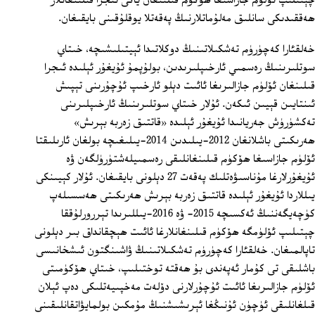
چېتىلىپ ئۆلۈم جازاسىغا ھۆكۈم قىلىنغان ياكى ئىجرا قىلىنغانلار
ھەققىدىكى سانلىق مەلۇماتلارنىڭ پەقەتلا يوقلۇقىنى بايقىغان.
خەلقئارا كەچۈرۈم تەشكىلاتىنىڭ دوكلاتىدا ئېيتىلىشىچە، خىتاي
سوتلىرىنىڭ رەسمىي ئارخىپلىرىدىن، بولۇپمۇ ئۇيغۇر ئېلىدە ئىجرا
قىلىنغان ئۆلۈم جازالىرىغا ئائىت دېلو ئارخىپ ئۇچۇرىنى تېپىش
ئىنتايىن قېيىن ئىكەن. ئۇلار خىتاي سوتلىرىنىڭ ئارخىپلىرىنى
تەكشۈرۈش جەريانىدا ئۇيغۇر ئېلىدە «قاتتىق زەربە بېرىش»
ھەرىكىتى باشلانغان 2012-يىلىدىن 2014-يىلىغىچە بولغان ئارىلىقتا
ئۆلۈم جازاسىغا ھۆكۈم قىلىنغانلىقى رەسمىيلەشتۈرۈلگەن ۋە
ئۇيغۇرلارغا مۇناسىۋەتلىك پەقەت 27 دېلونى بايقىغان. ئۇلار كېيىنكى
يىللاردا ئۇيغۇر ئېلىدە قاتتىق زەربە بېرىش ھەرىكىتى ھەسسىلەپ
كۈچەيگەننىڭ ئەكسىچە 2015- ۋە 2016-يىللىرىدا تېررورلۇققا
چېتىلىپ ئۆلۈمگە ھۆكۈم قىلىنغانلارغا ئائىت ھېچقانداق بىر دېلونى
تاپالمىغان. خەلقئارا كەچۈرۈم تەشكىلاتىنىڭ ۋاشىنگتون ئىشخانىسى
باشلىقى تى كۇمار ئەپەندى بۇ ھەقتە توختىلىپ، خىتاي ھۆكۈمىتى
ئۆلۈم جازالىرىغا ئائىت ئۇچۇرلارنى دۆلەت مەخپىيەتلىكى دەپ ئېلان
قىلغانلىقى ئۈچۈن ئۇنىڭغا ئېرىشىشنىڭ مۇمكىن بولمايۋاتقانلىقىنى