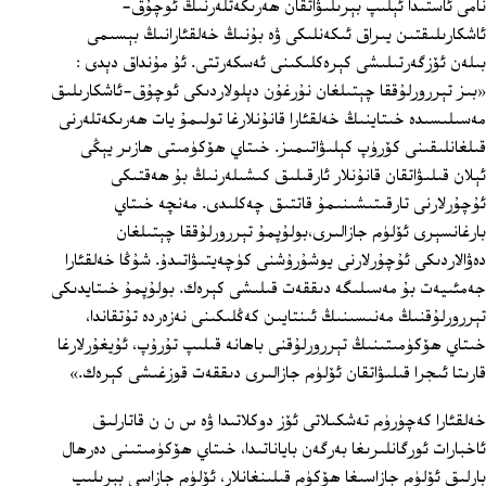
نامى ئاستىدا ئېلىپ بېرىلىۋاتقان ھەرىكەتلەرنىڭ ئوچۇق-
ئاشكارىلىقتىن يىراق ئىكەنلىكى ۋە بۇنىڭ خەلقئارانىڭ بېسىمى
بىلەن ئۆزگەرتىلىشى كېرەكلىكىنى ئەسكەرتتى. ئۇ مۇنداق دېدى :
«بىز تېررورلۇققا چېتىلغان نۇرغۇن دېلولاردىكى ئوچۇق-ئاشكارىلىق
مەسىلىسىدە خىتاينىڭ خەلقئارا قانۇنلارغا تولىمۇ يات ھەرىكەتلەرنى
قىلغانلىقىنى كۆرۈپ كېلىۋاتىمىز. خىتاي ھۆكۈمىتى ھازىر يېڭى
ئېلان قىلىۋاتقان قانۇنلار ئارقىلىق كىشىلەرنىڭ بۇ ھەقتىكى
ئۇچۇرلارنى تارقىتىشىنىمۇ قاتتىق چەكلىدى. مەنچە خىتاي
بارغانسېرى ئۆلۈم جازالىرى،بولۇپمۇ تېررورلۇققا چېتىلغان
دەۋالاردىكى ئۇچۇرلارنى يوشۇرۇشنى كۈچەيتىۋاتىدۇ. شۇڭا خەلقئارا
جەمئىيەت بۇ مەسىلىگە دىققەت قىلىشى كېرەك. بولۇپمۇ خىتايدىكى
تېررورلۇقنىڭ مەنىسىنىڭ ئىنتايىن كەڭلىكىنى نەزەردە تۇتقاندا،
خىتاي ھۆكۈمىتىنىڭ تېررورلۇقنى باھانە قىلىپ تۇرۇپ، ئۇيغۇرلارغا
قارىتا ئىجرا قىلىۋاتقان ئۆلۈم جازالىرى دىققەت قوزغىشى كېرەك.»
خەلقئارا كەچۈرۈم تەشكىلاتى ئۆز دوكلاتىدا ۋە س ن ن قاتارلىق
ئاخبارات ئورگانلىرىغا بەرگەن باياناتىدا، خىتاي ھۆكۈمىتىنى دەرھال
بارلىق ئۆلۈم جازاسىغا ھۆكۈم قىلىنغانلار، ئۆلۈم جازاسى بېرىلىپ