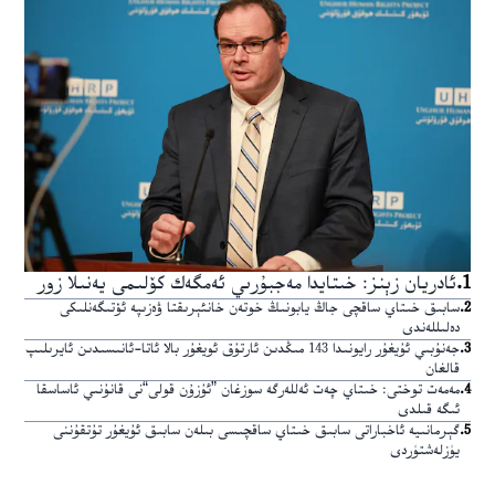
1
.
ئادريان زېنز: خىتايدا مەجبۇرىي ئەمگەك كۆلىمى يەنىلا زور
2
.
سابىق خىتاي ساقچى جاڭ يابونىڭ خوتەن خانئېرىقتا ۋەزىپە ئۆتىگەنلىكى
دەلىللەندى
3
.
جەنۇبىي ئۇيغۇر رايونىدا 143 مىڭدىن ئارتۇق ئويغۇر بالا ئاتا-ئانىسىدىن ئايرىلىپ
قالغان
4
.
مەمەت توختى: خىتاي چەت ئەللەرگە سوزغان ”ئۇزۇن قولى“نى قانۇنىي ئاساسقا
ئىگە قىلدى
5
.
گېرمانىيە ئاخباراتى سابىق خىتاي ساقچىسى بىلەن سابىق ئۇيغۇر تۇتقۇننى
يۈزلەشتۈردى