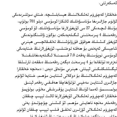
ئەسكەرتتى.
خەلقئارا كەچۈرۈم تەشكىلاتىنىڭ ھېسابلىشىچە، خىتاي سوتلىرىدىكى
ئۆلۈم جازالىرىغا مۇناسىۋەتلىك ئاشكارا ئومۇمىي دېلو 701 بولۇپ،
بۇنىڭ ئىچىدىكى 27 سى ئۇيغۇرلارغا مۇناسىۋەتلىك. ئۇ ئومۇمىي
رەقەمنىڭ 4 پىرسەنتىنى ئىگىلەيدىكەن. بۈگۈن ۋاشىنگتوندىكى
ئۇيغۇر كىشىلىك ھوقۇق قۇرۇلۇشىنىڭ تەتقىقاتچىسى ھېنرىي
شاجېسكى ئەپەندى بۇ ھەقتە توختىلىپ، ئۇيغۇرلارنىڭ خىتايدىكى
ئومۇمىي نوپۇسنىڭ پەقەت 7.0 قىسمىنىلا ئىگىلەيدىغانلىقىنىلا
نەزەردە تۇتقاندا بۇ 4 پىرسەنت دېگەن رەقەمنىڭ دىققەت تارتىشقا
تېگىشلىكلىكىنى ئېيتتى. ھېنرىي مۇنداق دېدى : «مەنچە خەلقئارا
كەچۈرۈم تەشكىلاتىنىڭ بۇ دوكلاتى ئىنتايىن مۇھىم. خىتايدا ئۆلۈم
جازالىرى ئىنتايىن مەخپىي تۇتۇلغاچقا ھەقىقىي رەقەم ئېنىق
بولمىسىمۇ، ئەمما ئۇنىڭ ئىنتايىن يۇقىرىلىقى مەلۇم. بولۇپمۇ
خەلقئارا كەچۈرۈم تەشكىلاتى ئۇيغۇرلارغا ئائىت تېپىپ چىققان
رەقەملەر مەنچە ناھايىتى مۇھىم. ئۇ كىشىنى چۆچۈتىدۇ. يەنى
كەچۈرۈم تەشكىلاتى ئۆزلىرى تەتقىق قىلىپ تېپىپ چىققان ئۆلۈم
جازاسى بېرىلگەن دېلولارنىڭ 4 پىرسەنتىنىڭ ئۇيغۇرلارغا