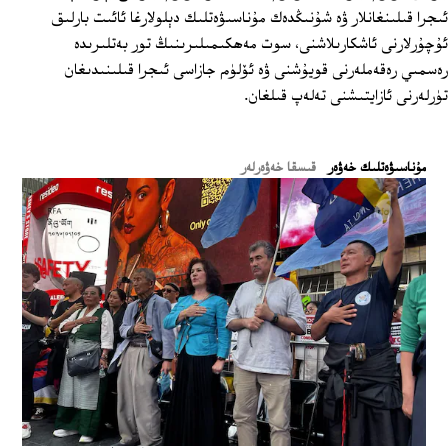
ئىجرا قىلىنغانلار ۋە شۇنىڭدەك مۇناسىۋەتلىك دېلولارغا ئائىت بارلىق
ئۇچۇرلارنى ئاشكارىلاشنى، سوت مەھكىمىلىرىنىڭ تور بەتلىرىدە
رەسمىي رەقەملەرنى قويۇشنى ۋە ئۆلۈم جازاسى ئىجرا قىلىنىدىغان
تۈرلەرنى ئازايتىشنى تەلەپ قىلغان.
ﻣﯘﻧﺎﺳﯩﯟﻩﺗﻠﯩﻚ ﺧﻪﯞﻩﺭ
قىسقا خەۋەرلەر