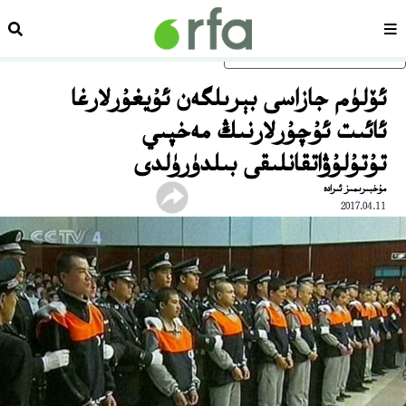
سەھىپە
ئىزد
ئاساسلىق مەزمۇنغا ئاتلاڭ
ئۆلۈم جازاسى بېرىلگەن ئۇيغۇرلارغا
ئائىت ئۇچۇرلارنىڭ مەخپىي
تۇتۇلۇۋاتقانلىقى بىلدۈرۈلدى
مۇخبىرىمىز ئىرادە
2017.04.11