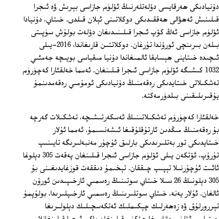
دۇنيادىكى ھەرقايسى دۆلەتلەرنىڭ ئۆلۈم جازاسى بېرىش ۋە ئىجرا
قىلىنىش ئەھۋالى ھەققىدىكى دوكلاتىنى ئېلان قىلدى. خىتاي، دۇنيادا
ئۆلۈم جازاسى ئەڭ كۆپ ئىجرا قىلىنىدىغان دۆلەت بولۇش سۈپىتى
بىلەن بىرىنچى ئورۇندا تۇرغان. دوكلاتتىن قارىغاندا، 2016-يىلى
ئىچىدە خىتاينى ھېسابقا ئالمىغاندا دۇنيا مىقياسى بويىچە جەمئىي
1032 كىشىگە ئۆلۈم جازاسى ئىجرا قىلىنغان. ئەمما خەلقئارا كەچۈرۈم
تەشكىلاتى خىتايدىكى رەقەمنىڭ دۇنيادىكى ئومۇمىي رەقەمدىنمۇ
يۇقىرىلىقىنى بىلدۈرمەكتە.
خەلقئارا كەچۈرۈم تەشكىلاتىنىڭ ئەسكەرتىشىچە، تەشكىلات گەرچە
بۇ رەقەمنىڭ مىڭدىن ئارتۇقلۇقىغا ئىشەنسىمۇ، ئەمما ئۇلار
خىتايدىكى تور بەتلىرىدىكى بارلىق ئۇچۇر مەنبەلىرىگە تايىنىپ
تۇرۇپ، ئۆتكەن يىلى ئۆلۈم جازاسى ئىجرا قىلىنغان پەقەت 305 دېلوغا
ئائىت ئۇچۇرنىلا تېپىپ چىققان. تېخىمۇ دىققەت قوزغايدىغىنى بۇ
305 دېلونىڭ 26 سىلا خىتاي سوتىنىڭ رەسمىي ئارخىپىدىن ئورۇن
ئالغان. ئۇلار يەنە، خىتاي سوتلىرىنىڭ رەسمىي ئارخىپلىرىدا، بولۇپمۇ
تېررورلۇق ۋە زەھەرلىك چېكىملىك ئەتكەسچىلىك دېلولىرىغا