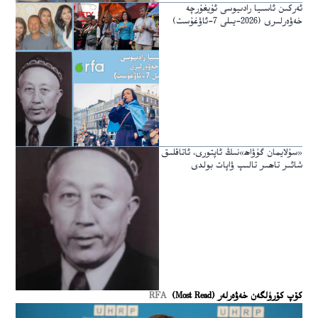
ئەركىن ئاسىيا رادىيوسى ئۇيغۇرچە
خەۋەرلىرى (2026-يىلى 7-ئاۋغۇست)
«سۇلايمان گۇۋاھ»نىڭ ئاپتورى، ئاتاقلىق
شائىر تاھىر تالىپ ۋاپات بولدى
كۆپ كۆرۈلگەن خەۋەرلەر (Most Read)
RFA