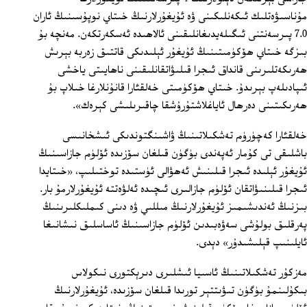
مۇناسىۋەتلىك ئىكەنلىكىنى ۋە ئۇيغۇرلارنىڭ خىتاي نوپۇسىنىڭ ئاران
7.0 پىرسەنتنى ئىگىلەيدىغانلىقىنى ئالاھىدە ئەسكەرتكەن. مەنچە بۇ
بىزگە خىتاي ھۆكۈمىتىنىڭ ئۇيغۇر ئېلىدىكى قاتتىق زەربە بېرىش
ھەرىكەتلىرىنى قانداق ئىجرا قىلىۋاتقانلىقىنى ناھايىتى ياخشى
ئىپادىلەپ بېرىدۇ. خىتاي ھۆكۈمىتى خەلقئارا قانۇنلارغا خىلاپ بۇ
ھەرىكىتىنى دەرھال ئاياغلاشتۇرۇشقا چاقىرىلىشى كېرەك».
خەلقئارا كەچۈرۈم تەشكىلاتىنىڭ ۋاشىنگتوندىكى ئىشخانىسى
باشلىقى تى كۇمار ئەپەندى بۈگۈن قىلغان سۆزىدە ئۆلۈم جازاسىنىڭ
ئۇيغۇر ئېلىدە ئىجرا قىلىنىش ئەھۋالى ئۈستىدە توختىلىپ، «خىتايدا
ئىجرا قىلىنىۋاتقان ئۆلۈم جازالىرى ئىچىدە ئەلۋەتتە ئۇيغۇرلارمۇ بار.
بىزنىڭ ئەندىشىمىز ئۇيغۇرلارنىڭ مىللىي ۋە دىنى كىملىكلىرىنىڭ
پەرقلىق بولۇشى سەۋەبىدىن ئۆلۈم جازاسىنىڭ ئاساسلىق نىشانىغا
ئايلىنىپ قېلىشىدۇر» دېدى.
مەزكۇر تەشكىلاتىنىڭ ئاسىيا ئىشلىرى دىرېكتورى نىكولاس
بىكۇلىنمۇ بۈگۈن تىۋىتتېر تورىدا قىلغان سۆزىدە، ئۇيغۇرلارنىڭ