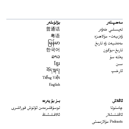
سەھىپىلەر
بۆلۈملەر
تەپسىلىي خەۋەر
普通话
ۋەزىيەت- مۇلاھىزە
粤语
مەدەنىيەت ۋە تارىخ
မြန်မာ
تارىخ-بۈگۈن
한국어
يەتتە سۇ
ລາວ
سىن
ខ្មែរ
ئارخىپ
བོད་སྐད།
Tiếng Việt
English
ئاڭلاش
بىز بۇ يەردە
 window
چاستوتا
توسۇقلىرىدىن ئۆتۈش قوراللىرى
ئاڭلىتىشلار
ئالاقىلىشىڭ
Podcasts مۇلازىمىتى