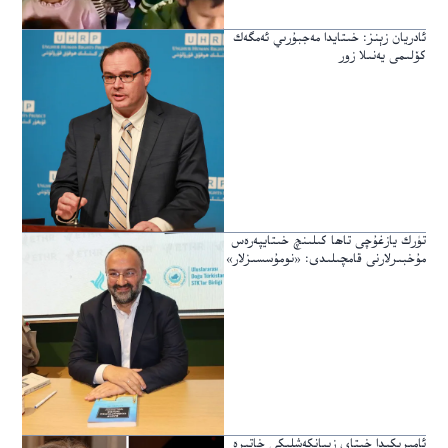
ئادريان زېنز: خىتايدا مەجبۇرىي ئەمگەك
كۆلىمى يەنىلا زور
تۈرك يازغۇچى تاھا كىلىنچ خىتايپەرەس
مۇخبىرلارنى قامچىلىدى: «نومۇسسىزلار»
ئامېرىكىدا خىتاي زىيانكەشلىكى خاتىرە