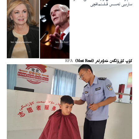
سارىيى تەسىس قىلىنماقچى
كۆپ كۆرۈلگەن خەۋەرلەر (Most Read)
RFA