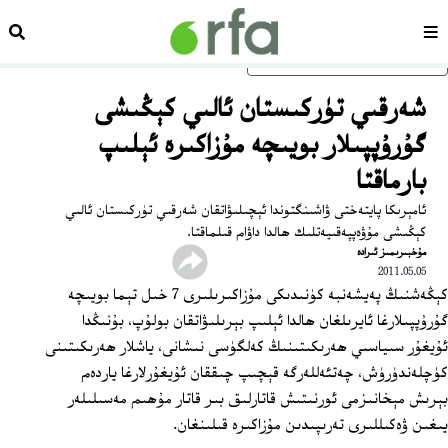
سەھىپە
ئىزد
ئاساسلىق مەزمۇنغا ئاتلاڭ
شەرقىي تۈركىستان ئالىي كېڭىشى
گۇرۇپپىلار بويىچە مۇزاكىرە ئېلىپ
بارماقتا
ئامېرىكا پايتەختى ۋاشىنگتوندا ئېچىلىۋاتقان شەرقىي تۈركىستان ئالىي
كېڭىشى مۇۋەپپەقىيەتلىك ھالدا داۋام قىلماقتا.
مۇخبىرىمىز ئىرادە
2011.05.05
كېڭەشنىڭ پەيشەنبە كۈنىدىكى مۇزاكىرىلىرى 7 خىل تېما بويىچە
گۇرۇپپىلارغا ئايرىلغان ھالدا ئېلىپ بېرىلىۋاتقان بولۇپ، بۇنىڭدا
ئۇيغۇر سىياسىي ھەرىكىتىنىڭ كەلگۈسى نىشانى، ياشلار ھەرىكىتىنى
كۈچلەندۈرۈش، چەتئەللەرگە قېچىپ چىققان ئۇيغۇرلارغا ياردەم
بېرىش مېخانىزمى ئورنىتىش قاتارلىق بىر قاتار مۇھىم مەسىلىلەر
يىغىن ۋەكىللىرى تەرىپىدىن مۇزاكىرە قىلىنغان.