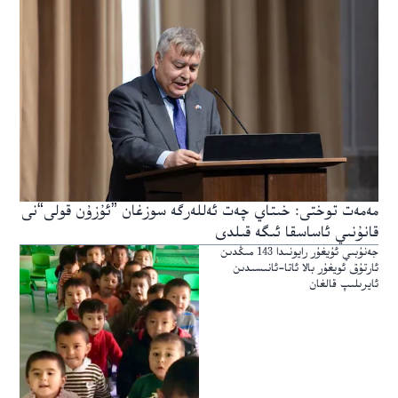
مەمەت توختى: خىتاي چەت ئەللەرگە سوزغان ”ئۇزۇن قولى“نى
قانۇنىي ئاساسقا ئىگە قىلدى
جەنۇبىي ئۇيغۇر رايونىدا 143 مىڭدىن
ئارتۇق ئويغۇر بالا ئاتا-ئانىسىدىن
ئايرىلىپ قالغان