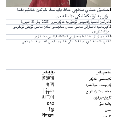
1
.
سابىق خىتاي ساقچى جاڭ يابونىڭ خوتەن خانئېرىقتا
ۋەزىپە ئۆتىگەنلىكى دەلىللەندى
2
.
ئەركىن ئاسىيا رادىيوسى ئۇيغۇرچە خەۋەرلىرى (2026-يىل 31-ئىيۇل)
3
.
گېرمانىيە ئاخباراتى سابىق خىتاي ساقچىسى بىلەن سابىق ئۇيغۇر تۇتقۇننى
يۈزلەشتۈردى
4
.
ئادريان زېنز: خىتايدا مەجبۇرىي ئەمگەك كۆلىمى يەنىلا زور
5
.
ئامېرىكىدا خىتاي زىيانكەشلىكى خاتىرە سارىيى تەسىس قىلىنماقچى
سەھىپىلەر
بۆلۈملەر
تەپسىلىي خەۋەر
普通话
ۋەزىيەت- مۇلاھىزە
粤语
مەدەنىيەت ۋە تارىخ
မြန်မာ
تارىخ-بۈگۈن
한국어
يەتتە سۇ
ລາວ
سىن
ខ្មែរ
ئارخىپ
བོད་སྐད།