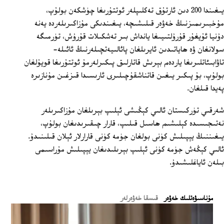
يىغىندا 200 دىن ئارتۇق تەكلىپلەر ئوتتۇرىغا چۈشكەن بولۇپ،
مۇخبىرىمىزنىڭ خەۋەر قىلىشىچە، يىغىندىكى مۇزاكىرىلەردە يەنە
دۇنيا ئۇيغۇر قۇرۇلتىيىغا يانداش بىر تەشكىلات قۇرۇش، تۈرمىگە
سولانغان ۋە ھاياتىدىن ئايرىلغان پائالىيەتچىلەرنىڭ ئائىلە-
تاۋابىئاتلىرىغا ياردەم بېرىش قاتارلىق پىكىرلەرمۇ ئوتتۇرىغا قويۇلغان
بولۇپ، بۇ پىكىر يىغىن قاتناشقۇچىلىرى ئارىسىدا قىزغىن مۇنازىرە
پەيدا قىلغان.
شەرقىي تۈركىستان ئالىي كېڭىشى ئېلىپ بېرىلغان مۇزاكىرىلەر
نەتىجىسىدە كېلىشىم ھاسىل قىلىپ، قارار چىقىرىدىغان بولۇپ،
يىغىننىڭ يېپىلىش كۈنى بولغان جۈمە كۈنى قارارلار ئېلان قىلىنىدۇ.
ئالىي كېڭەش جۈمە كۈنى ئېلىپ بېرىلىدىغان يېپىلىش مۇراسىمى
بىلەن ئاياغلىشىدۇ.
ﻣﯘﻧﺎﺳﯩﯟﻩﺗﻠﯩﻚ ﺧﻪﯞﻩﺭ
قىسقا خەۋەرلەر