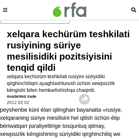
sehipe
izd
asasliq mezmungha atlang
xelqara kechürüm teshkilati
rusiyining süriye
mesilisidiki pozitsiyisini
tenqid qildi
xelqara kechürüm teshkilati rusiyini süriyidiki
qirghinchiliqni ayaghlashturush üchün xewpsizlik
kéngishi bilen hemkarlishishqa chaqirdi.
muxbirimiz irade
2012.02.02
peyshenbe küni élan qilinghan bayanatta «rusiye,
xelqaraning süriye mesilisini hel qilish üchün élip
bériwatqan pa'aliyetlirige tosqunluq qilmay,
xewpsizlik kéngishining süriyidiki qirghinchiliq we