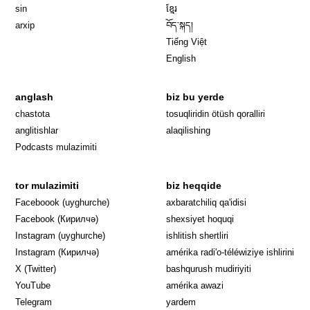
sin
ខ្មែរ
arxip
བོད་སྐད།
Tiếng Việt
English
anglash
biz bu yerde
Opens in 
chastota
tosuqliridin ötüsh qoralliri
anglitishlar
alaqilishing
Podcasts mulazimiti
tor mulazimiti
biz heqqide
Opens in new window
Faceboook (uyghurche)
axbaratchiliq qa'idisi
Opens in new window
Facebook (Кирилчә)
shexsiyet hoquqi
Opens in new window
Instagram (uyghurche)
ishlitish shertliri
Opens in new window
Instagram (Кирилчә)
amérika radi'o-téléwiziye ishlirini
Opens in new window
Opens in new
X (Twitter)
bashqurush mudiriyiti
Opens in new window
Opens in new window
YouTube
amérika awazi
Opens in new window
Telegram
yardem