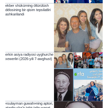
ekber shükürning öltürülüsh
délosining bir qisim tepsilatliri
ashkarilandi
erkin asiya radiyosi uyghurche
xewerliri (2026-yili 7-awghust)
«sulayman guwah»ning aptori,
ataqliq sha'ir tahir talip wapat