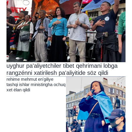
uyghur pa'aliyetchiler tibet qehrimani lobga
rangzénni xatirilesh pa'aliyitide söz qildi
rehime mehmut en'giliye
tashqi ishlar ministirigha ochuq
xet élan qildi