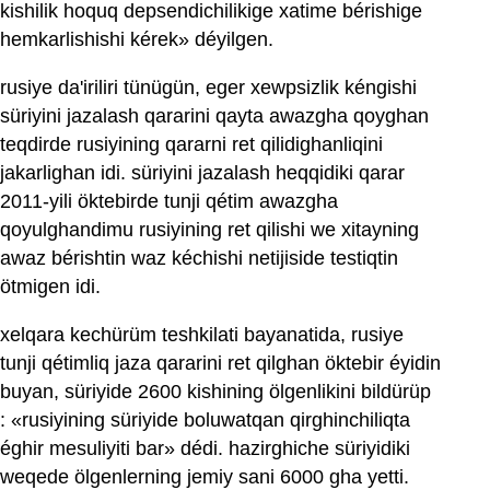
kishilik hoquq depsendichilikige xatime bérishige
hemkarlishishi kérek» déyilgen.
rusiye da'iriliri tünügün, eger xewpsizlik kéngishi
süriyini jazalash qararini qayta awazgha qoyghan
teqdirde rusiyining qararni ret qilidighanliqini
jakarlighan idi. süriyini jazalash heqqidiki qarar
2011-yili öktebirde tunji qétim awazgha
qoyulghandimu rusiyining ret qilishi we xitayning
awaz bérishtin waz kéchishi netijiside testiqtin
ötmigen idi.
xelqara kechürüm teshkilati bayanatida, rusiye
tunji qétimliq jaza qararini ret qilghan öktebir éyidin
buyan, süriyide 2600 kishining ölgenlikini bildürüp
: «rusiyining süriyide boluwatqan qirghinchiliqta
éghir mesuliyiti bar» dédi. hazirghiche süriyidiki
weqede ölgenlerning jemiy sani 6000 gha yetti.