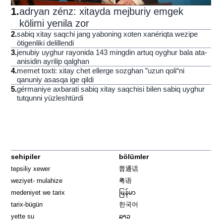
1
.
adryan zénz: xitayda mejburiy emgek
kölimi yenila zor
2
.
sabiq xitay saqchi jang yaboning xoten xanériqta wezipe
ötigenliki delillendi
3
.
jenubiy uyghur rayonida 143 mingdin artuq oyghur bala ata-
anisidin ayrilip qalghan
4
.
memet toxti: xitay chet ellerge sozghan ”uzun qoli“ni
qanuniy asasqa ige qildi
5
.
gérmaniye axbarati sabiq xitay saqchisi bilen sabiq uyghur
tutqunni yüzleshtürdi
sehipiler
bölümler
tepsiliy xewer
普通话
weziyet- mulahize
粤语
medeniyet we tarix
မြန်မာ
tarix-bügün
한국어
yette su
ລາວ