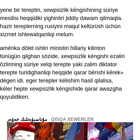
yene bir tereptin, xewpsizlik kéngishining süriye
mesilisi heqqidiki yighinliri jiddiy dawam qilmaqta.
hazir tereplerning rusiyini maqul keltürüsh üchün
xizmet ishlewatqanliqi melum.
amérika dölet ishliri ministiri hillariy kilinton
tünügün qilghan sözide, xewpsizlik kéngishi ezaliri
özlirining süriye xelqi terepte yaki zalim diktator
terepte turidighanliqi heqqide qarar bérishi kérek»
dégen idi. eger terepler kélishim hasil qilalisa,
kéler hepte xewpsizlik kéngishide qarar awazgha
qoyulidiken.
QISQA XEWERLER
ﻣﯘﻧﺎﺳﯩﯟﻩﺗﻠﯩﻚ ﺧﻪﯞﻩﺭ