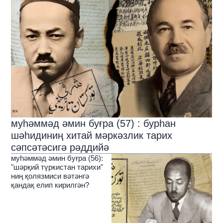
муһәммәд әмин буғра (57) : бурһан
шәһидиниң хитай мәркәзлик тарих
сәпсәтәсигә рәддийә
муһәммәд әмин буғра (56):
"шәрқий түркистан тарихи"
ниң қолязмиси вәтәнгә
қандақ елип кирилгән?