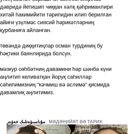
дәвридә йетишип чиққан хәлқ қәһриманлири
хитай һакимийити тәрипидин илип берилған
айиғи үзүлмәс сиясий һәрикәтләрниң
қурбаниға айланған.
төвәндә диққитиңлар осман турдиниң бу
һәқтики баянлирида болсун.
мәзкур сөһбәтниң давамини һәр шәнбә күни
аңлитип келиватқан йоруқ саһиллар
сәһипимизниң "кәчмиш вә әслимә" қисмида
давамлиқ аңлитимиз.
МӘДӘНИЙӘТ ВӘ ТАРИХ
ﻣﯘﻧﺎﺳﯩﯟﻩﺗﻠﯩﻚ ﺧﻪﯞﻩﺭ