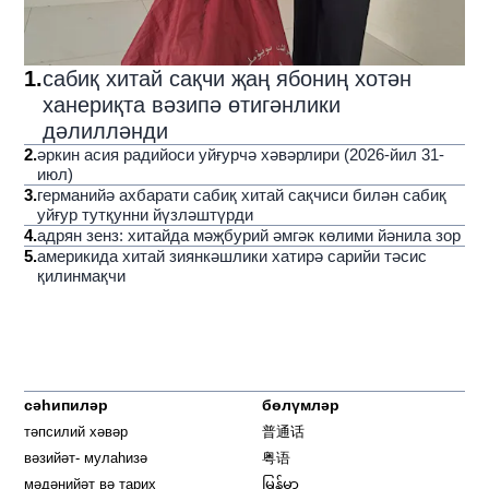
1
.
сабиқ хитай сақчи җаң ябониң хотән
ханериқта вәзипә өтигәнлики
дәлилләнди
2
.
әркин асия радийоси уйғурчә хәвәрлири (2026-йил 31-
июл)
3
.
германийә ахбарати сабиқ хитай сақчиси билән сабиқ
уйғур тутқунни йүзләштүрди
4
.
адрян зенз: хитайда мәҗбурий әмгәк көлими йәнила зор
5
.
америкида хитай зиянкәшлики хатирә сарийи тәсис
қилинмақчи
сәһипиләр
бөлүмләр
тәпсилий хәвәр
普通话
вәзийәт- мулаһизә
粤语
мәдәнийәт вә тарих
မြန်မာ