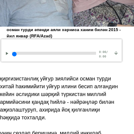
осман турди әпәнди аяли хәрниса ханим билән 2015 -
йил январ
(RFA/Azad)
0:00
/
0:00
қирғизистанлиқ уйғур зиялийси осман турди
хитай һакимийити уйғур илини бесип алғандин
кейин әслидики шәрқий түркистан миллий
армийәсини қандақ һийлә - нәйрәңләр билән
аҗизлаштуруп, ахирида йоқ қилғанлиқи
һәққидә тохталди.
униң сөзләп беришичә, миллий инқилаб