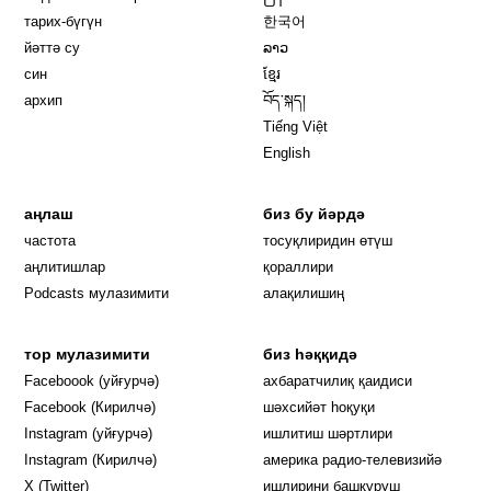
тарих-бүгүн
한국어
йәттә су
ລາວ
син
ខ្មែរ
архип
བོད་སྐད།
Tiếng Việt
English
аңлаш
биз бу йәрдә
частота
тосуқлиридин өтүш
Opens in new window
аңлитишлар
қораллири
Podcasts мулазимити
алақилишиң
тор мулазимити
биз һәққидә
Opens in new window
Faceboook (уйғурчә)
ахбаратчилиқ қаидиси
Opens in new window
Facebook (Кирилчә)
шәхсийәт һоқуқи
Opens in new window
Instagram (уйғурчә)
ишлитиш шәртлири
Opens in new window
Instagram (Кирилчә)
америка радио-телевизийә
Opens in new window
X (Twitter)
ишлирини башқуруш