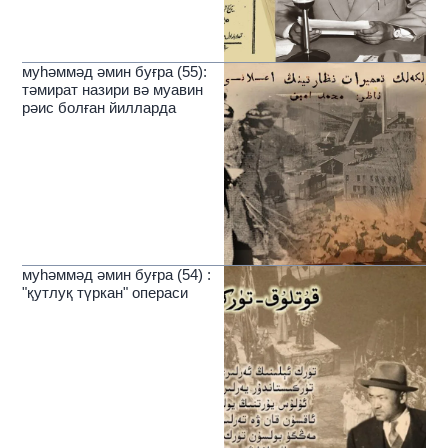
муһәммәд әмин буғра (55):
тәмират назири вә муавин
рәис болған йилларда
муһәммәд әмин буғра (54) :
"қутлуқ түркан" операси