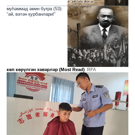
муһәммәд әмин буғра (53):
"әй, вәтән қурбанлари!"
көп көрүлгән хәвәрләр (Most Read)
RFA