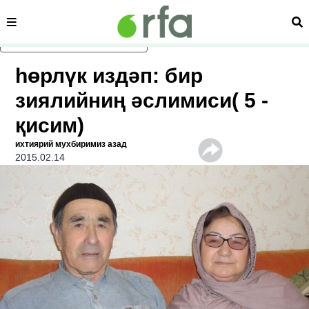
сәһипә
из
асаслиқ мәзмунға атлаң
һөрлүк издәп: бир
зиялийниң әслимиси( 5 -
қисим)
ихтиярий мухбиримиз азад
2015.02.14