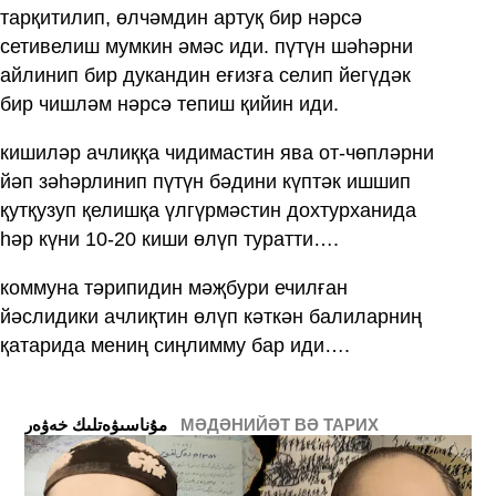
тарқитилип, өлчәмдин артуқ бир нәрсә
сетивелиш мумкин әмәс иди. пүтүн шәһәрни
айлинип бир дукандин еғизға селип йегүдәк
бир чишләм нәрсә тепиш қийин иди.
кишиләр ачлиққа чидимастин ява от-чөпләрни
йәп зәһәрлинип пүтүн бәдини күптәк ишшип
қутқузуп қелишқа үлгүрмәстин дохтурханида
һәр күни 10-20 киши өлүп туратти….
коммуна тәрипидин мәҗбури ечилған
йәслидики ачлиқтин өлүп кәткән балиларниң
қатарида мениң сиңлимму бар иди….
МӘДӘНИЙӘТ ВӘ ТАРИХ
ﻣﯘﻧﺎﺳﯩﯟﻩﺗﻠﯩﻚ ﺧﻪﯞﻩﺭ