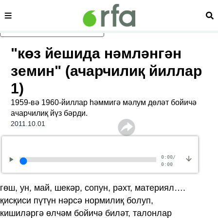
сәһипә
из
асаслиқ мәзмунға атлаң
"көз йешида нәмләнгән
земин" (ачарчилиқ йиллар
1)
1959-вә 1960-йиллар һәммигә мәлум дөләт бойичә
ачарчилиқ йүз бәрди.
2011.10.01
0:00
/
0:00
гөш, ун, май, шекәр, сопун, рәхт, материял….
қисқиси пүтүн нәрсә нормилиқ болуп,
кишиләргә өлчәм бойичә биләт, талонлар