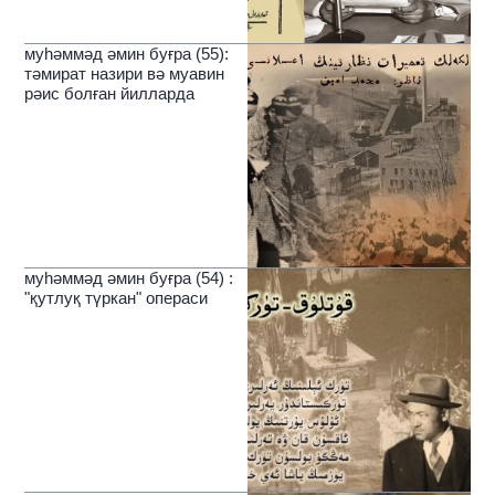
муһәммәд әмин буғра (55):
тәмират назири вә муавин
рәис болған йилларда
муһәммәд әмин буғра (54) :
"қутлуқ түркан" операси