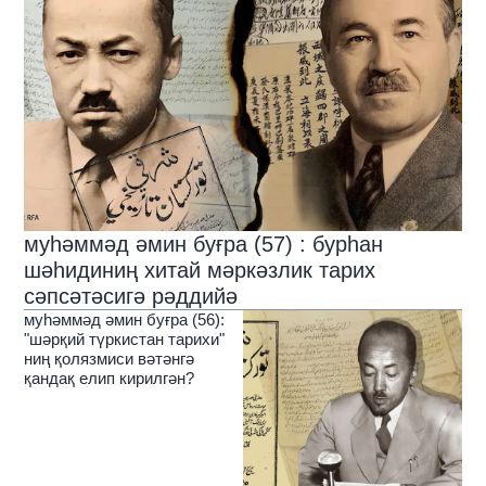
муһәммәд әмин буғра (57) : бурһан
шәһидиниң хитай мәркәзлик тарих
сәпсәтәсигә рәддийә
муһәммәд әмин буғра (56):
"шәрқий түркистан тарихи"
ниң қолязмиси вәтәнгә
қандақ елип кирилгән?