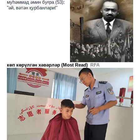
муһәммәд әмин буғра (53):
"әй, вәтән қурбанлари!"
көп көрүлгән хәвәрләр (Most Read)
RFA