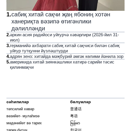
1
.
сабиқ хитай сақчи җаң ябониң хотән
ханериқта вәзипә өтигәнлики
дәлилләнди
2
.
әркин асия радийоси уйғурчә хәвәрлири (2026-йил 31-
июл)
3
.
германийә ахбарати сабиқ хитай сақчиси билән сабиқ
уйғур тутқунни йүзләштүрди
4
.
адрян зенз: хитайда мәҗбурий әмгәк көлими йәнила зор
5
.
америкида хитай зиянкәшлики хатирә сарийи тәсис
қилинмақчи
сәһипиләр
бөлүмләр
тәпсилий хәвәр
普通话
вәзийәт- мулаһизә
粤语
мәдәнийәт вә тарих
မြန်မာ
тарих-бүгүн
한국어