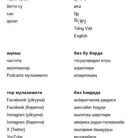
йәттә су
ລາວ
син
ខ្មែរ
архип
བོད་སྐད།
Tiếng Việt
English
аңлаш
биз бу йәрдә
частота
тосуқлиридин өтүш
Opens in new window
аңлитишлар
қораллири
Podcasts мулазимити
алақилишиң
тор мулазимити
биз һәққидә
Opens in new window
Faceboook (уйғурчә)
ахбаратчилиқ қаидиси
Opens in new window
Facebook (Кирилчә)
шәхсийәт һоқуқи
Opens in new window
Instagram (уйғурчә)
ишлитиш шәртлири
Opens in new window
Instagram (Кирилчә)
америка радио-телевизийә
Opens in new window
X (Twitter)
ишлирини башқуруш
Opens in new window
Opens in new window
YouTube
мудирийити