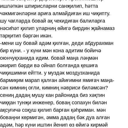
ишләткән шпирисларни санҗилип, һәтта
чәкмигәнләрни ариға алмайдиған иш чиқипту.
шу чағларда бовай ақ чекидиған балиларға
нәсиһәт қилип уларниң өйигә бирдин җайнамаз
тарқитип бәргән икән.
-мени шу бовай адәм қилған, деди абдурахман
бир күни. - у күни мән кона адитим бойичә
оюнчуқханида идим. бовай маңа ләңмән
әкирип бәрди вә ойнап болғанда қешиға
чиқишимни ейтти. у муздәк моздузханида
бармиқим марап қалған айиғимни ямиғач маңа-
сән кимниң оғли, кимниң нәвриси биләмсән?
сениң дадаң мушу кан районида биз хәқтин
чиққан тунҗи инженер, боваң сопахун билән
ақсуғичә соқуш қилип барған қәһриман. мән
боваңни көрмигән, әмма дадаң бәк дуа алған
адәм, һәр күни иштин йенип өз өйигә кирмәй