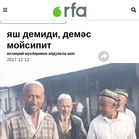
сәһипә
из
асаслиқ мәзмунға атлаң
яш демиди, демәс
мойсипит
ихтиярий мухбиримиз абдувәли аюп
2017.12.12