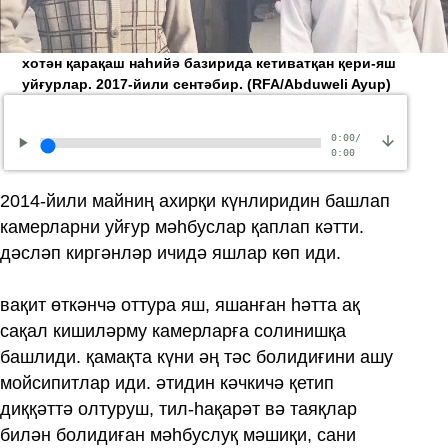
хотән қарақаш наһийә базирида кетиватқан қери-яш
уйғурлар. 2017-йили сентәбир.
(RFA/Abduweli Ayup)
0:00
/
0:00
2014-йили майниң ахирқи күнлиридин башлап
камерларни уйғур мәһбуслар қаплап кәтти.
дәсләп киргәнләр ичидә яшлар көп иди.
вақит өткәнчә оттура яш, яшанған һәтта ақ
сақал кишиләрму камерларға солинишқа
башлиди. қамақта күни әң тәс болидиғини ашу
мойсипитлар иди. әтидин кәчкичә қетип
диққәттә олтуруш, тил-һақарәт вә таяқлар
билән болидиған мәһбуслуқ мәшиқи, сани