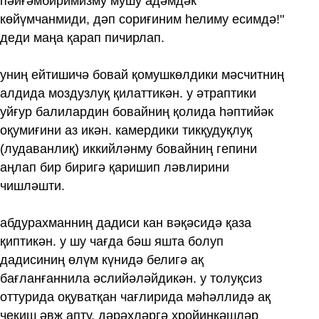
пәйғәмбиримизму мушу адәмдәк
көйүмчанмиди, дәп сориғиним һелиму есимдә!"
деди маңа қарап пичирлап.
униң ейтишичә бовай қомушкөлдики мәсчитниң
алдида моздузлуқ қилаттикән. у әтраптики
уйғур балилардин бовайниң қолида һәптийәк
оқумиғини аз икән. камердики тикқудуқлуқ
(лудаванлиқ) иккийләнму бовайниң гепини
аңлап бир биригә қаришип ләвлирини
чишләшти.
абдурахманниң дадиси кан вәқәсидә қаза
қиптикән. у шу чағда бәш яшта болуп
дадисиниң өлүм күнидә белигә ақ
бағланғаннила әслийәләйдикән. у толуқсиз
оттурида оқуватқан чағлирида мәһәллидә ақ
чекиш әвҗ апту. дәрәхләргә хройинкәшләр