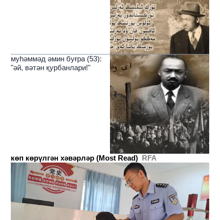
муһәммәд әмин буғра (53):
"әй, вәтән қурбанлари!"
көп көрүлгән хәвәрләр (Most Read)
RFA