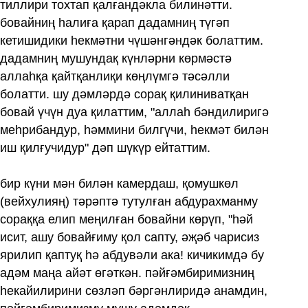
тиллири тохтап қалғандәкла билинәтти.
бовайниң һалиға қарап дадамниң түгәп
кетишидики һекмәтни чүшәнгәндәк болаттим.
дадамниң мушундақ күнләрни көрмәстә
аллаһқа қайтқанлиқи көңлүмгә тәсәлли
болатти. шу дәмләрдә сорақ қилиниватқан
бовай үчүн дуа қилаттим, "аллаһ бәндилиригә
меһрибандур, һәммини билгүчи, һекмәт билән
иш қилғучидур" дәп шүкүр ейтаттим.
бир күни мән билән камердаш, қомушкөл
(вейхулияң) тәрәптә тутулған абдурахманму
сораққа елип меңилған бовайни көрүп, "һәй
исит, ашу бовайғиму қол сапту, әҗәб чарисиз
ярилип қаптуқ һә абдувәли ака! кичикимдә бу
адәм маңа айәт өгәткән. пәйғәмбиримизниң
һекайилирини сөзләп бәргәнлиридә анамдин,