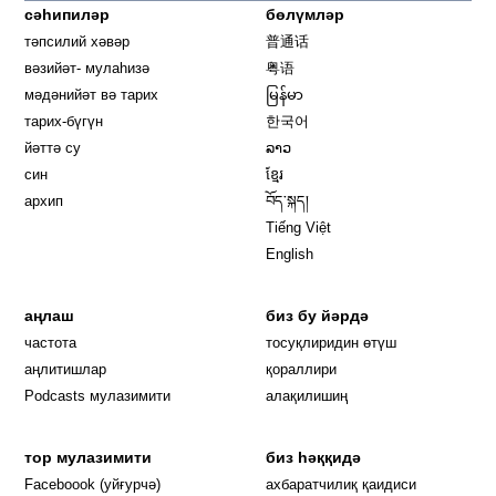
сәһипиләр
бөлүмләр
тәпсилий хәвәр
普通话
вәзийәт- мулаһизә
粤语
мәдәнийәт вә тарих
မြန်မာ
тарих-бүгүн
한국어
йәттә су
ລາວ
син
ខ្មែរ
архип
བོད་སྐད།
Tiếng Việt
English
аңлаш
биз бу йәрдә
частота
тосуқлиридин өтүш
Opens in new window
аңлитишлар
қораллири
Podcasts мулазимити
алақилишиң
тор мулазимити
биз һәққидә
Opens in new window
Faceboook (уйғурчә)
ахбаратчилиқ қаидиси