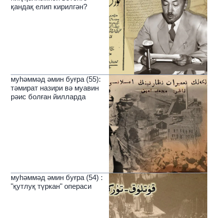
қандақ елип кирилгән?
муһәммәд әмин буғра (55):
тәмират назири вә муавин
рәис болған йилларда
муһәммәд әмин буғра (54) :
"қутлуқ түркан" операси