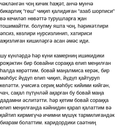
чәкләнгән чоң кичик һаҗәт, анчә мунчә
бикарлиқ "гөш" чиқип қалидиған "азаб шорписи"
вә кечиләп нөвәттә турушларға җан
тошимайтти. болупму яшта чоң, һәрикәтлири
әпсиз, көзлири нурсизлинип, хатириси
аҗизлиған кишиләргә асан әмәс иди.
шу күнләрдә һәр күни камерниң ишикидики
роҗәктин бир бовайни сораққа елип меңилған
һалда көрәттим. бовай маңалмиса керәк, бир
мәһбус йүдүп елип чиқип, йүдүп қайтуруп
келәтти. учисиға сериқ мәһбус кийими кийгән,
чач, сақал пүтүнләй ақарған бу бовай маңа
дадамни әслитәтти. һәр қетим бовай сораққа
елип меңилғанда кәйнидин қарап қалаттим вә
қайтип кирмигүчә ичимни мүшүк тармилиғандәк
биарам болаттим. каридордики саәтниң