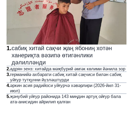
1
.
сабиқ хитай сақчи җаң ябониң хотән
ханериқта вәзипә өтигәнлики
дәлилләнди
2
.
адрян зенз: хитайда мәҗбурий әмгәк көлими йәнила зор
3
.
германийә ахбарати сабиқ хитай сақчиси билән сабиқ
уйғур тутқунни йүзләштүрди
4
.
әркин асия радийоси уйғурчә хәвәрлири (2026-йил 31-
июл)
5
.
җәнубий уйғур районида 143 миңдин артуқ ойғур бала
ата-анисидин айрилип қалған