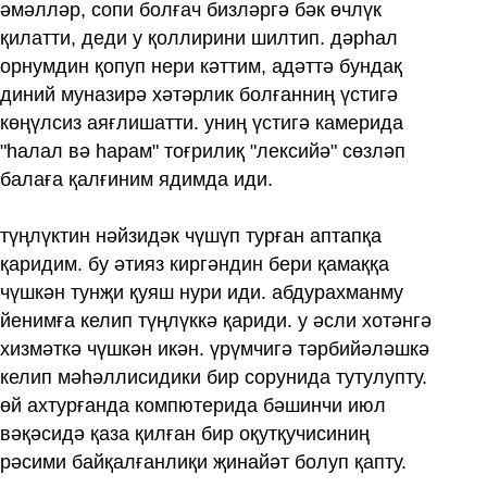
әмәлләр, сопи болғач бизләргә бәк өчлүк
қилатти, деди у қоллирини шилтип. дәрһал
орнумдин қопуп нери кәттим, адәттә бундақ
диний муназирә хәтәрлик болғанниң үстигә
көңүлсиз аяғлишатти. униң үстигә камерида
"һалал вә һарам" тоғрилиқ "лексийә" сөзләп
балаға қалғиним ядимда иди.
түңлүктин нәйзидәк чүшүп турған аптапқа
қаридим. бу әтияз киргәндин бери қамаққа
чүшкән тунҗи қуяш нури иди. абдурахманму
йенимға келип түңлүккә қариди. у әсли хотәнгә
хизмәткә чүшкән икән. үрүмчигә тәрбийәләшкә
келип мәһәллисидики бир сорунида тутулупту.
өй ахтурғанда компютерида бәшинчи июл
вәқәсидә қаза қилған бир оқутқучисиниң
рәсими байқалғанлиқи җинайәт болуп қапту.