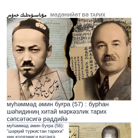
МӘДӘНИЙӘТ ВӘ ТАРИХ
ﻣﯘﻧﺎﺳﯩﯟﻩﺗﻠﯩﻚ ﺧﻪﯞﻩﺭ
муһәммәд әмин буғра (57) : бурһан
шәһидиниң хитай мәркәзлик тарих
сәпсәтәсигә рәддийә
муһәммәд әмин буғра (56):
"шәрқий түркистан тарихи"
ниң қолязмиси вәтәнгә