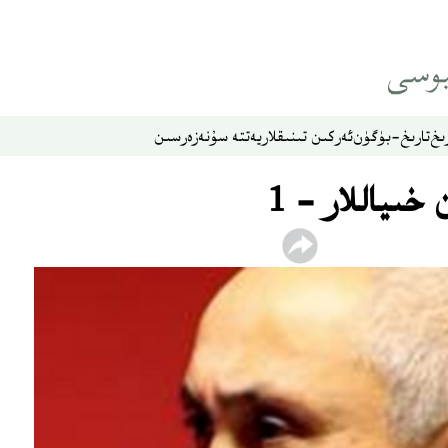
ىخ
تارىخ-بۈگۈن
ئەركىن تىنىقلار
يەتتە سۇ
نەزەر
سىن
خىياللار - 1