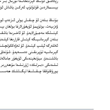
رېئاللىق ئۇنىڭ گېزىتخانىدا نورمال بىر
بېسىملاردىن قۇتۇلۇپ ئەركىن ياشاش ئۈ
بۇنىڭ بىلەن ئۇ چىقىش يولى ئىزدەپ ئورتا
ۋەزىيەت، بولۇپمۇ ئۇيغۇرلارغا بولغان 
كېتىشكە مەجبۇرلايدۇ. ئۇ ئاخىرىدا باشقى
بىلەن گېرمانىيىگە كېتىش قارارىغا كېلىدۇ
ئەللەرگە ئېلىپ كېتىدۇ. ئۇ تەۋەككۈلچىل
گېرمانىيە تۇپرىقىنى دەسسەيدۇ. شۇنداق 
باشلىنىدۇ. ميۇنخېندىكى ئۇيغۇر جامائەت
يورۇقلۇققا چىقىشىغا تېگىشلىك ھەسسى