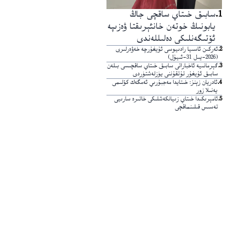
1
.
سابىق خىتاي ساقچى جاڭ
يابونىڭ خوتەن خانئېرىقتا ۋەزىپە
ئۆتىگەنلىكى دەلىللەندى
2
.
ئەركىن ئاسىيا رادىيوسى ئۇيغۇرچە خەۋەرلىرى
(2026-يىل 31-ئىيۇل)
3
.
گېرمانىيە ئاخباراتى سابىق خىتاي ساقچىسى بىلەن
سابىق ئۇيغۇر تۇتقۇننى يۈزلەشتۈردى
4
.
ئادريان زېنز: خىتايدا مەجبۇرىي ئەمگەك كۆلىمى
يەنىلا زور
5
.
ئامېرىكىدا خىتاي زىيانكەشلىكى خاتىرە سارىيى
تەسىس قىلىنماقچى