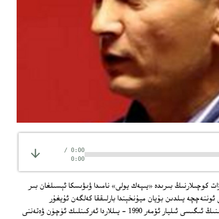
/
0:00
0:00
 كوچىلارنىڭ بىرىدە «يىپەك يولى» نامىدا ۋىۋىسكا ئېسىلغان بىر
ئوننەچچە يىلدىن بۇيان ميۇنخېندا بارلىققا كەلگەن ئۇيغۇر
ئاشخانىلىرىنىڭ بىرىدۇر. مەزكۇر ئاشخانىنىڭ ئىگىسى ئىليار ئۆمەر 1990 - يىللاردا ئەركىنلىك ئۈچۈن ۋەتەننى