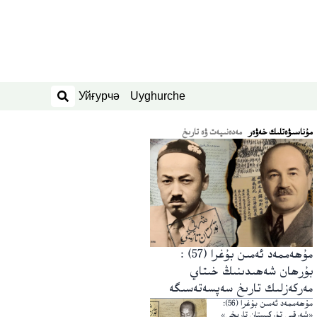
Уйғурчә
Uyghurche
ئىزدەش
ﻣﯘﻧﺎﺳﯩﯟﻩﺗﻠﯩﻚ ﺧﻪﯞﻩﺭ
مەدەنىيەت ۋە تارىخ
مۇھەممەد ئەمىن بۇغرا (57) :
بۇرھان شەھىدىنىڭ خىتاي
مەركەزلىك تارىخ سەپسەتەسىگە
رەددىيە
مۇھەممەد ئەمىن بۇغرا (56):
«شەرقىي تۈركىستان تارىخى»