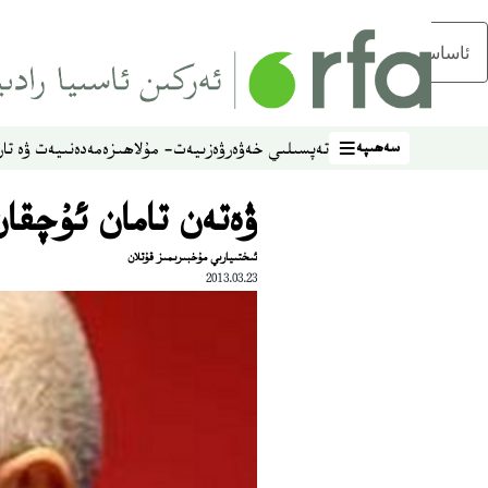
ئاساسلىق مەزمۇنغا ئاتلاڭ
سەھىپە
تەپسىلىي خەۋەر
ۋەزىيەت- مۇلاھىزە
مەدەنىيەت ۋە تار
سەھىپە
ۋەتەن تامان ئۇچقان 
ئىختىيارىي مۇخبىرىمىز قۇتلان
2013.03.23