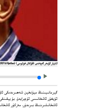
ئىليار ئۆمەر ئەپەندى (قۇتلان فوتوسى)
(RFA/Qutlan)
گېرمانىيىنىڭ ميۇنخېن شەھىرىدىكى ئاۋات
ئۇيغۇر ئاشخانىسى ئۇچرايدۇ. بۇ يېقىنقى 