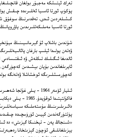
تەرك ئېتىشكە مەجبۇر بولغان قانچىلىغان 
پۈكۈپ ئورتا ئاسىيا ئەللىرىدە چىقىش ي
ئورتا ئاسىيا مەملىكەتلىرىدىن ياۋروپانىڭ
شۇندىن باشلاپ ئۇ گېرمانىيىنىڭ ميۇنخ
ۋەتەن يولىدا ئېلىپ بارغان پائالىيەتلىرى
ئالدىغا ئىگىلىك تىكلەش ۋە ئىقتىسادىي ئ
ئايرىلغاندىن بۇيان بېشىدىن كەچۈرگەن 
كەچۈرمىشلىرىگە ئوخشاشلا ۋەتەنگە بول
فاكۇلتېتىدا ئوقۇيد
دائىرىلىرىنىڭ مۇستەملىكە سىياسەتلىرىگ
پۈتتۈرگەندىن كېيىن ئۈرۈمچىدە چىقىدىغا
«شىنجاڭ پەن - تېخنىكا گېزىتى» دە ئىشل
يېزىلغانلىقى ئۈچۈن گېزىتخانا رەھبەرلىك