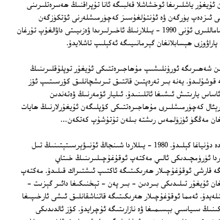
ئۇيغۇر ياشلىرىغا ئوخشاشلا قەلبىگە ئانا تۇپراقنىڭ ھەسرەتلىرىنى
ولى ئىزدەپ يۈرگەن ۋە ئۇنتۇلغۇسىز كەچۈرمىشلەرنى ئۆتكۈزگەن
كىشىلەردىن ئىدى. تەقدىرنىڭ سوغۇق شاماللىرى ئۇنى 1990 - يىللارنىڭ ئاخىرلىرىدا ۋەزىيىتى داۋالغۇپ تۇرغان
 پاراۋوزى ھېسابلانغان گېرمانىيىگە ئەكېلىپ تاشلايدۇ.
ېن شەھىرىگە ئورۇنلىشىپ مۇھاجىرەتتىكى ئۇيغۇر توپلۇقلىرىنىڭ
گە قوشۇلىدۇ. يەنە بىر تەرەپتىن قاتتىق تىرىشچانلىق كۆرسىتىپ ئۆز
اساس يارىتىش ئىشىغا ئاتلىنىدۇ. ئىليار ئۆمەرنىڭ ۋەتەندىن
رېئال كەچۈرمىشلىرى مۇھاجىرەتتىكى كۆپلىگەن ئۇيغۇرلارنىڭ ھايات
غان مەڭگۈ ئۈزۈلمەس رىشتە بىلەن تۇتۇشۇپ كەتكەن…
ئىليار ئۆمەر 1964 - يىلى غۇلجا شەھىرىدە دۇنياغا كېلىدۇ. 1980 - يىللاردا شىنجاڭ ئۇنىۋېرسىتېتىنىڭ تىل
ۇ. 1985 - يىلى دېكابىردا ئۈرۈمچىدىكى ئالىي مەكتەپ ئوقۇغۇچىلىرىنىڭ خىتاي
ە قارشى ئوقۇغۇچىلار ھەرىكىتىگە ئاكتىپ ئىشتىراك قىلىدۇ. مەكتەپ
ن ئۇيغۇر تىلىدىكى بىردىن - بىر پەن - تېخنىكىغا دائىر گېزىت -
ەيدۇ. ئەمما ئوقۇغۇچىلار ھەرىكىتىگە قاتناشقانلىق ئىشى ئارخىپىغا
ىنىڭ سىياسىي بېسىمىغا ۋە نازارىتىگە ئۇچرايدۇ. كۆز ئالدىدىكى