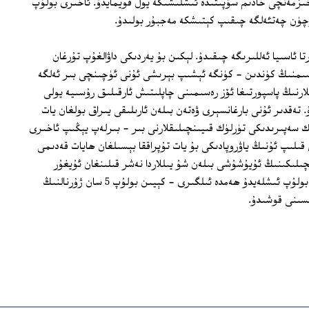
 خىزمەتچى خادىم سۈپىتىدە ئىشلىشىگە يول قويمايدۇ. ئاخىرى بولۇپ
چۈن چەتئەلگە چىقىپ كېتىشكە مەجبۇر بولىدۇ.
 ئاسىيا ئەللىرىگە چىقىدۇ. لېكىن بۇ يەردىكى داۋالغۇپ تۇرغان
بېسىمنىڭ كۈندىن - كۈنگە ئېشىپ بېرىشى ئۇنى ئۈچىنچى بىر ئەلگە
لارنىڭ پاسپورتىغا ئۆز رەسىمىنى چاپلىتىش ئارقىلىق رۇسىيە يولى
. تەقدىر ئۇنى بارغانسېرى ۋەتەن بىلەن ئارىلىقى يىراق بولغان يات
ىك سەپىرىدىكى تۈرلۈك قىيىنچىلىقلارنى بىر - بىرلەپ يېڭىپ ئاخىرى
قىلىپ ئۇنىڭ ياۋروپادىكى بۇ يات تۇپراققا بېسىلغان ھايات قەدىمى
چىلىكىنىڭ ئۇيۇشۇشى بىلەن شۇ يىللاردا نەشر قىلىنغان ئۇيغۇر
تىلىدىكى «بىرلىك» ژۇرنىلىدا مۇھەررىر بولۇپ ئىشلەيدۇ ھەمدە ئىلگىرى - كېيىن بولۇپ 5 سان ژۇرنالنىڭ
سىنى قوشىدۇ.