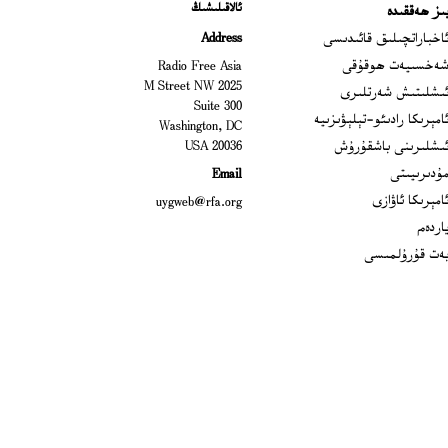
ئالاقىلىشىڭ
ىز ھەققىدە
Ope
اخباراتچىلىق قائىدىسى
Address
Open
ەخسىيەت ھوقۇقى
Radio Free Asia
2025 M Street NW
Op
ىشلىتىش شەرتلىرى
Suite 300
Opens
امېرىكا رادىئو-تېلېۋىزىيە
Washington, DC
ىشلىرىنى باشقۇرۇش
20036 USA
Opens in new window
ۇدىرىيىتى
Email
Opens in new window
امېرىكا ئاۋازى
uygweb@rfa.org
اردەم
ەت قۇرۇلمىسى