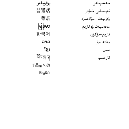
سەھىپىلەر
بۆلۈملەر
تەپسىلىي خەۋەر
普通话
ۋەزىيەت- مۇلاھىزە
粤语
مەدەنىيەت ۋە تارىخ
မြန်မာ
تارىخ-بۈگۈن
한국어
يەتتە سۇ
ລາວ
سىن
ខ្មែរ
ئارخىپ
བོད་སྐད།
Tiếng Việt
English