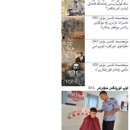
نىڭ قوليازمىسى ۋەتەنگە قانداق
ئېلىپ كىرىلگەن؟
مۇھەممەد ئەمىن بۇغرا (55):
تەمىرات نازىرى ۋە مۇئاۋىن
رەئىس بولغان يىللاردا
مۇھەممەد ئەمىن بۇغرا (54) :
«قۇتلۇق تۈركان» ئوپېراسى
مۇھەممەد ئەمىن بۇغرا (53):
«ئەي، ۋەتەن قۇربانلارى!»
كۆپ كۆرۈلگەن خەۋەرلەر
RFA