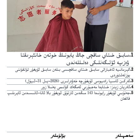
1
.
سابىق خىتاي ساقچى جاڭ يابونىڭ خوتەن خانئېرىقتا
ۋەزىپە ئۆتىگەنلىكى دەلىللەندى
2
.
گېرمانىيە ئاخباراتى سابىق خىتاي ساقچىسى بىلەن سابىق ئۇيغۇر تۇتقۇننى
يۈزلەشتۈردى
3
.
ئەركىن ئاسىيا رادىيوسى ئۇيغۇرچە خەۋەرلىرى (2026-يىل 31-ئىيۇل)
4
.
ئادريان زېنز: خىتايدا مەجبۇرىي ئەمگەك كۆلىمى يەنىلا زور
5
.
جەنۇبىي ئۇيغۇر رايونىدا 143 مىڭدىن ئارتۇق ئويغۇر بالا ئاتا-ئانىسىدىن ئايرىلىپ
قالغان
سەھىپىلەر
بۆلۈملەر