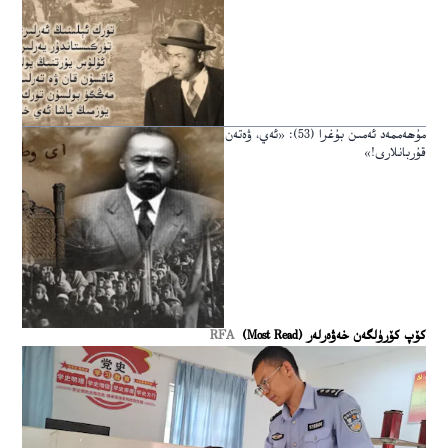
مۇھەممەد ئەمىن بۇغرا (53): «ئەي، ۋەتەن
قۇربانلارى!»
كۆپ كۆرۈلگەن خەۋەرلەر (Most Read)
RFA