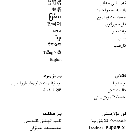
تەپسىلىي خەۋەر
普通话
ۋەزىيەت- مۇلاھىزە
粤语
مەدەنىيەت ۋە تارىخ
မြန်မာ
تارىخ-بۈگۈن
한국어
يەتتە سۇ
ລາວ
سىن
ខ្មែរ
ئارخىپ
བོད་སྐད།
Tiếng Việt
English
ئاڭلاش
بىز بۇ يەردە
 window
چاستوتا
توسۇقلىرىدىن ئۆتۈش قوراللىرى
ئاڭلىتىشلار
ئالاقىلىشىڭ
Podcasts مۇلازىمىتى
تور مۇلازىمىتى
بىز ھەققىدە
Opens in new window
Faceboook (ئۇيغۇرچە)
ئاخباراتچىلىق قائىدىسى
Opens in new window
Facebook (Кирилчә)
شەخسىيەت ھوقۇقى