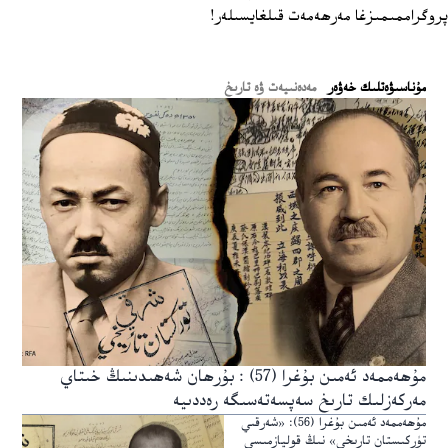
پروگراممىمىزغا مەرھەمەت قىلغايسىلەر!
ﻣﯘﻧﺎﺳﯩﯟﻩﺗﻠﯩﻚ ﺧﻪﯞﻩﺭ
مەدەنىيەت ۋە تارىخ
مۇھەممەد ئەمىن بۇغرا (57) : بۇرھان شەھىدىنىڭ خىتاي
مەركەزلىك تارىخ سەپسەتەسىگە رەددىيە
مۇھەممەد ئەمىن بۇغرا (56): «شەرقىي
تۈركىستان تارىخى» نىڭ قوليازمىسى