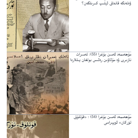
ۋەتەنگە قانداق ئېلىپ كىرىلگەن؟
مۇھەممەد ئەمىن بۇغرا (55): تەمىرات
نازىرى ۋە مۇئاۋىن رەئىس بولغان يىللاردا
مۇھەممەد ئەمىن بۇغرا (54) : «قۇتلۇق
تۈركان» ئوپېراسى