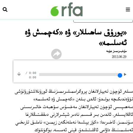
سەھىپە
ئىزد
ئاساسلىق مەزمۇنغا ئاتلاڭ
«يورۇق ساھىللار» ۋە «كەچمىش ۋە
ئەسلىمە»
مۇخبىرىمىز جۈمە
2013.06.29
/
0:00
0:00
سىلەر ئۈچۈن تەييارلانغان پروگراممىلىرىمىزنىڭ ئورۇنلاشتۇرۇلۇشى
تۆۋەندىكىچە بولىدۇ: ئالدى بىلەن «كەچمىش ۋە ئەسلىمە»
سەھىپىسى ئۈچۈن تەييارلانغان مەخسۇس سۆھبەت خاتىرىسىنى
ئاڭلايسىلەر. ئاندىن بىر قىسىم نادىر شېئىرلارنى دىققىتىڭلارغا
سۇنىمىز. ئاخىرىدا: «كۆز يېشىدا نەملەنگەن زېمىن» ناملىق تارىخىي
ئەسلىمىنىڭ داۋامى ئاڭلىتىلىدۇ. قېنى ئەمىسە، بۈگۈنلۈك