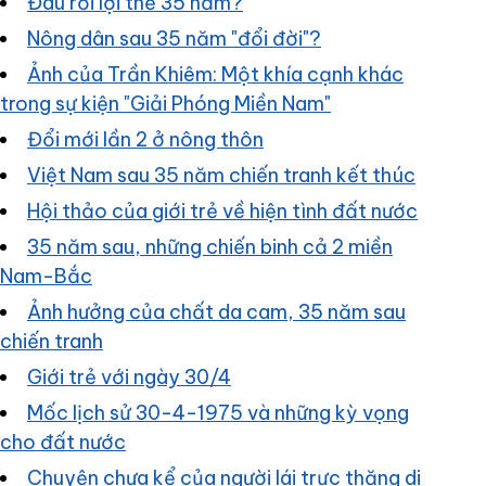
Đâu rồi lợi thế 35 năm?
Nông dân sau 35 năm "đổi đời"?
Ảnh của Trần Khiêm: Một khía cạnh khác
trong sự kiện "Giải Phóng Miền Nam"
Đổi mới lần 2 ở nông thôn
Việt Nam sau 35 năm chiến tranh kết thúc
Hội thảo của giới trẻ về hiện tình đất nước
35 năm sau, những chiến binh cả 2 miền
Nam-Bắc
Ảnh hưởng của chất da cam, 35 năm sau
chiến tranh
Giới trẻ với ngày 30/4
Mốc lịch sử 30-4-1975 và những kỳ vọng
cho đất nước
Chuyện chưa kể của người lái trực thăng di