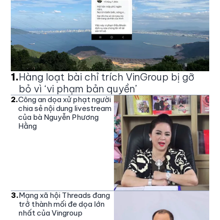
1
.
Hàng loạt bài chỉ trích VinGroup bị gỡ
bỏ vì ‘vi phạm bản quyền’
2
.
Công an dọa xử phạt người
chia sẻ nội dung livestream
của bà Nguyễn Phương
Hằng
3
.
Mạng xã hội Threads đang
trở thành mối đe dọa lớn
nhất của Vingroup