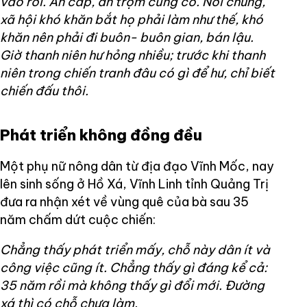
vào rồi. Ăn cắp, ăn trộm cũng có. Nói chung,
xã hội khó khăn bắt họ phải làm như thế, khó
khăn nên phải đi buôn- buôn gian, bán lậu.
Giờ thanh niên hư hỏng nhiều; trước khi thanh
niên trong chiến tranh đâu có gì để hư, chỉ biết
chiến đấu thôi.
Phát triển không đồng đều
Một phụ nữ nông dân từ địa đạo Vĩnh Mốc, nay
lên sinh sống ở Hồ Xá, Vĩnh Linh tỉnh Quảng Trị
đưa ra nhận xét về vùng quê của bà sau 35
năm chấm dứt cuộc chiến:
Chẳng thấy phát triển mấy, chỗ này dân ít và
công việc cũng ít. Chẳng thấy gì đáng kể cả:
35 năm rồi mà không thấy gì đổi mới. Đường
xá thì có chỗ chưa làm.