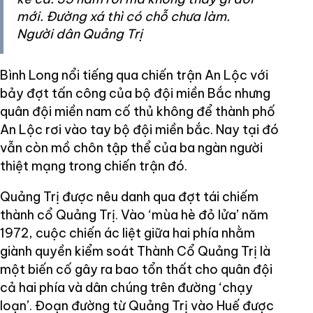
mới. Đường xá thì có chỗ chưa làm.
Người dân Quảng Trị
Bình Long nổi tiếng qua chiến trận An Lộc với
bảy đợt tấn công của bộ đội miền Bắc nhưng
quân đội miền nam cố thủ không để thành phố
An Lộc rơi vào tay bộ đội miền bắc. Nay tại đó
vẫn còn mồ chôn tập thể của ba ngàn người
thiệt mạng trong chiến trận đó.
Quảng Trị được nêu danh qua đợt tái chiếm
thành cổ Quảng Trị. Vào ‘mùa hè đỏ lửa’ năm
1972, cuộc chiến ác liệt giữa hai phía nhằm
giành quyền kiểm soát Thành Cổ Quảng Trị là
một biến cố gây ra bao tổn thất cho quân đội
cả hai phía và dân chúng trên đường ‘chạy
loạn’. Đoạn đường từ Quảng Trị vào Huế được