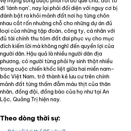
vệ mạng sống buộc phải rời bỏ quê cha, đất tổ
đi ‘lánh nạn’, nay lại phải đối diện với nguy cơ bị
đánh bật ra khỏi mảnh đất nơi họ từng chôn
nhau cắt rốn nhường chỗ cho những dự án đủ
loại của những tập đoàn, công ty, cá nhân với
đủ tài chính thu tóm đất đai phục vụ cho mục
đích kiếm lời mà không nghĩ đến quyền lợi của
người dân. Hậu quả là nhiều người dân địa
phương, có người từng phải hy sinh thật nhiều
trong cuộc chiến khốc liệt giữa hai miền nam-
bắc Việt Nam, trở thành kẻ lưu cư trên chính
mảnh đất từng thấm đẫm máu thịt của thân
nhân, đồng đội, đồng bào của họ như tại An
Lộc, Quảng Trị hiện nay.
Theo dòng thời sự: