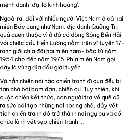
mệnh danh ‘đại lộ kinh hoàng’.
Ngoài ra, đối với nhiều người Việt Nam ở cả hai
miền Bắc cũng như Nam, địa danh Quảng Trị
quá quen thuộc vì ở đó có dòng Sông Bến Hải
với chiếc cầu Hiền Lương nằm trên vĩ tuyến 17-
ranh giới chia đôi hai miền nam- bắc từ năm
1954 cho đến năm 1975. Phía miền Nam gọi
đây là vùng địa đầu giới tuyến.
Và hẳn nhiên nơi nào chiến tranh đi qua đều bị
tàn phá bởi bom đạn, chiến cụ. Tuy nhiên, khi
cuộc chiến kết thức, con người trở về quê cũ
ra sức cải tạo những nơi hoang phế, đầy vết
tích chiến tranh đó trở thành nơi ngụ cư và cố
chữa lành vết sẹo chiến tranh …