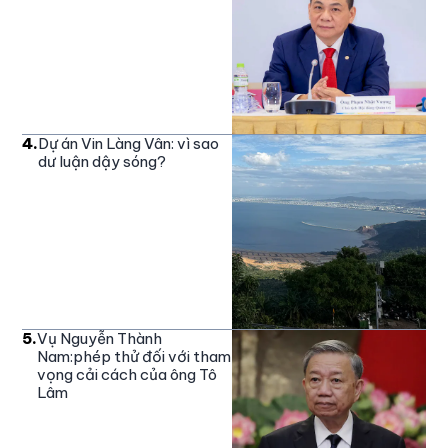
4
.
Dự án Vin Làng Vân: vì sao
dư luận dậy sóng?
5
.
Vụ Nguyễn Thành
Nam:phép thử đối với tham
vọng cải cách của ông Tô
Lâm