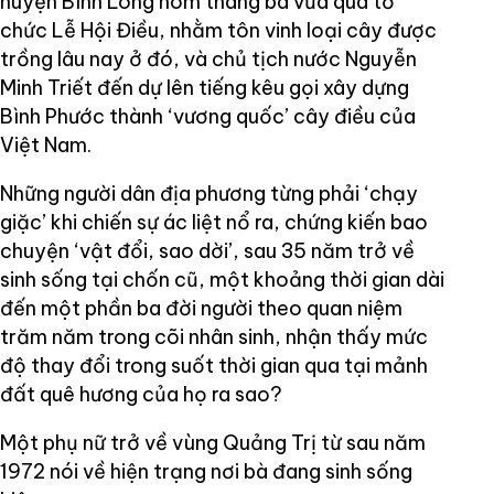
huyện Bình Long hôm tháng ba vừa qua tổ
chức Lễ Hội Điều, nhằm tôn vinh loại cây được
trồng lâu nay ở đó, và chủ tịch nước Nguyễn
Minh Triết đến dự lên tiếng kêu gọi xây dựng
Bình Phước thành ‘vương quốc’ cây điều của
Việt Nam.
Những người dân địa phương từng phải ‘chạy
giặc’ khi chiến sự ác liệt nổ ra, chứng kiến bao
chuyện ‘vật đổi, sao dời’, sau 35 năm trở về
sinh sống tại chốn cũ, một khoảng thời gian dài
đến một phần ba đời người theo quan niệm
trăm năm trong cõi nhân sinh, nhận thấy mức
độ thay đổi trong suốt thời gian qua tại mảnh
đất quê hương của họ ra sao?
Một phụ nữ trở về vùng Quảng Trị từ sau năm
1972 nói về hiện trạng nơi bà đang sinh sống