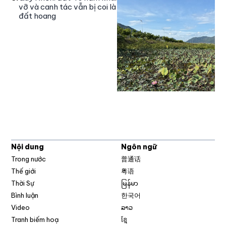
vỡ và canh tác vẫn bị coi là
đất hoang
Nội dung
Ngôn ngữ
Trong nước
普通话
Thế giới
粤语
Thời Sự
မြန်မာ
Bình luận
한국어
Video
ລາວ
Tranh biếm hoạ
ខ្មែ