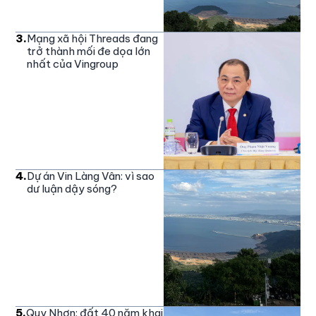
3
.
Mạng xã hội Threads đang
trở thành mối đe dọa lớn
nhất của Vingroup
4
.
Dự án Vin Làng Vân: vì sao
dư luận dậy sóng?
5
.
Quy Nhơn: đất 40 năm khai