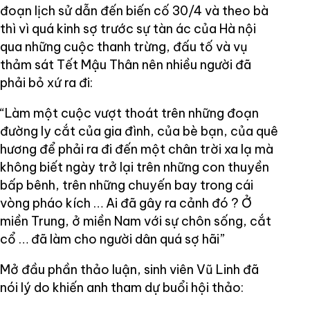
đoạn lịch sử dẫn đến biến cố 30/4 và theo bà
thì vì quá kinh sợ trước sự tàn ác của Hà nội
qua những cuộc thanh trừng, đấu tố và vụ
thảm sát Tết Mậu Thân nên nhiều người đã
phải bỏ xứ ra đi:
“Làm một cuộc vượt thoát trên những đoạn
đường ly cắt của gia đình, của bè bạn, của quê
hương để phải ra đi đến một chân trời xa lạ mà
không biết ngày trở lại trên những con thuyền
bấp bênh, trên những chuyến bay trong cái
vòng pháo kích … Ai đã gây ra cảnh đó ? Ở
miền Trung, ở miền Nam với sự chôn sống, cắt
cổ … đã làm cho người dân quá sợ hãi”
Mở đầu phần thảo luận, sinh viên Vũ Linh đã
nói lý do khiến anh tham dự buổi hội thảo: