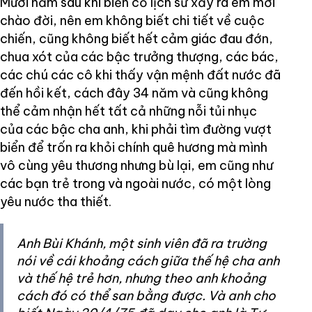
Mười năm sau khi biến cố lịch sử xảy ra em mới
chào đời, nên em không biết chi tiết về cuộc
chiến, cũng không biết hết cảm giác đau đớn,
chua xót của các bậc trưởng thượng, các bác,
các chú các cô khi thấy vận mệnh đất nước đã
đến hồi kết, cách đây 34 năm và cũng không
thể cảm nhận hết tất cả những nỗi tủi nhục
của các bậc cha anh, khi phải tìm đường vượt
biển để trốn ra khỏi chính quê hương mà mình
vô cùng yêu thương nhưng bù lại, em cũng như
các bạn trẻ trong và ngoài nước, có một lòng
yêu nước tha thiết.
Anh Bùi Khánh, một sinh viên đã ra trường
nói về cái khoảng cách giữa thế hệ cha anh
và thế hệ trẻ hơn, nhưng theo anh khoảng
cách đó có thể san bằng được. Và anh cho