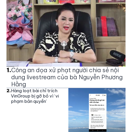
1
.
Công an dọa xử phạt người chia sẻ nội
dung livestream của bà Nguyễn Phương
Hằng
2
.
Hàng loạt bài chỉ trích
VinGroup bị gỡ bỏ vì ‘vi
phạm bản quyền’