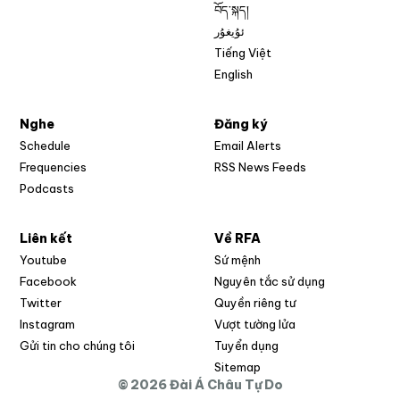
བོད་སྐད།
ئۇيغۇر
Tiếng Việt
English
Nghe
Đăng ký
Schedule
Email Alerts
Opens in new w
Frequencies
RSS News Feeds
Podcasts
Liên kết
Về RFA
Opens in new window
Youtube
Sứ mệnh
Opens in new window
Facebook
Nguyên tắc sử dụng
Opens in new window
Twitter
Quyền riêng tư
Opens in new window
Instagram
Vượt tường lửa
Opens in new window
Gửi tin cho chúng tôi
Tuyển dụng
Opens in new window
Sitemap
© 2026 Đài Á Châu Tự Do