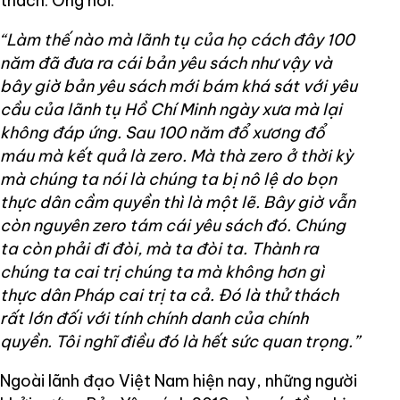
thách. Ông nói:
“Làm thế nào mà lãnh tụ của họ cách đây 100
năm đã đưa ra cái bản yêu sách như vậy và
bây giờ bản yêu sách mới bám khá sát với yêu
cầu của lãnh tụ Hồ Chí Minh ngày xưa mà lại
không đáp ứng. Sau 100 năm đổ xương đổ
máu mà kết quả là zero. Mà thà zero ở thời kỳ
mà chúng ta nói là chúng ta bị nô lệ do bọn
thực dân cầm quyền thì là một lẽ. Bây giờ vẫn
còn nguyên zero tám cái yêu sách đó. Chúng
ta còn phải đi đòi, mà ta đòi ta. Thành ra
chúng ta cai trị chúng ta mà không hơn gì
thực dân Pháp cai trị ta cả. Đó là thử thách
rất lớn đối với tính chính danh của chính
quyền. Tôi nghĩ điều đó là hết sức quan trọng.”
Ngoài lãnh đạo Việt Nam hiện nay, những người