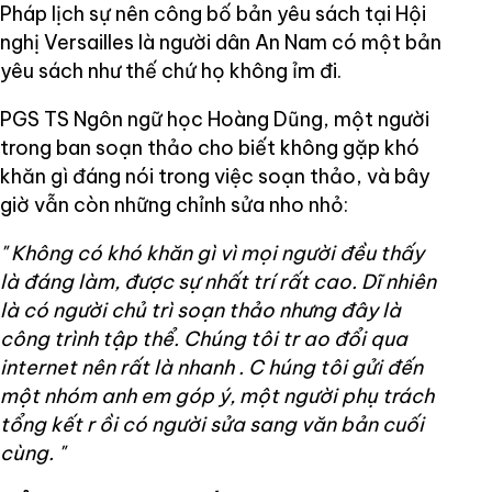
Pháp lịch sự nên công bố bản yêu sách tại Hội
nghị Versailles là người dân An Nam có một bản
yêu sách như thế chứ họ không ỉm đi.
PGS TS Ngôn ngữ học Hoàng Dũng, một người
trong ban soạn thảo cho biết không gặp khó
khăn gì đáng nói trong việc soạn thảo, và bây
giờ vẫn còn những chỉnh sửa nho nhỏ:
"
Không có khó khăn gì vì mọi người đều thấy
là đáng làm, được sự nhất trí rất cao. Dĩ nhiên
là có người chủ trì soạn thảo nhưng đây là
công trình tập thể.
Chúng tôi tr
ao đổi qua
internet nên rất là nhanh
. C
húng tôi gửi đến
một nhóm anh em góp ý, một người phụ trách
tổng kết r
ồi
có người sửa sang văn bản cuối
cùng.
"