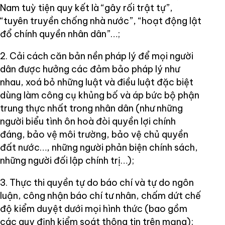
Nam tuỳ tiện quy kết là “gây rối trật tự”,
“tuyên truyền chống nhà nước”, “hoạt động lật
đổ chính quyền nhân dân”…;
2. Cải cách căn bản nền pháp lý để mọi người
dân được hưởng các đảm bảo pháp lý như
nhau, xoá bỏ những luật và điều luật đặc biệt
dùng làm công cụ khủng bố và áp bức bộ phận
trung thực nhất trong nhân dân (như những
người biểu tình ôn hoà đòi quyền lợi chính
đáng, bảo vệ môi trường, bảo vệ chủ quyền
đất nước…, những người phản biện chính sách,
những người đối lập chính trị…);
3. Thực thi quyền tự do báo chí và tự do ngôn
luận, công nhận báo chí tư nhân, chấm dứt chế
độ kiểm duyệt dưới mọi hình thức (bao gồm
các quy định kiểm soát thông tin trên mạng);