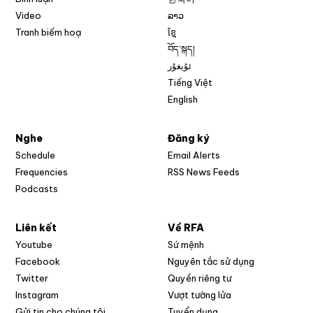
Video
ລາວ
Tranh biếm hoạ
ខ្មែ
བོད་སྐད།
ئۇيغۇر
Tiếng Việt
English
Nghe
Đăng ký
Schedule
Email Alerts
Opens in new w
Frequencies
RSS News Feeds
Podcasts
Liên kết
Về RFA
Opens in new window
Youtube
Sứ mệnh
Opens in new window
Facebook
Nguyên tắc sử dụng
Opens in new window
Twitter
Quyền riêng tư
Opens in new window
Instagram
Vượt tường lửa
Opens in new window
Gửi tin cho chúng tôi
Tuyển dụng