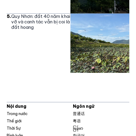
5
.
Quy Nhơn: đất 40 năm khai
vỡ và canh tác vẫn bị coi là
đất hoang
Nội dung
Ngôn ngữ
Trong nước
普通话
Thế giới
粤语
Thời Sự
မြန်မာ
Bình luận
한국어