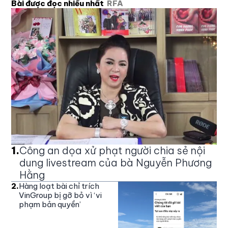
Bài được đọc nhiều nhất
RFA
1
.
Công an dọa xử phạt người chia sẻ nội
dung livestream của bà Nguyễn Phương
Hằng
2
.
Hàng loạt bài chỉ trích
VinGroup bị gỡ bỏ vì ‘vi
phạm bản quyền’