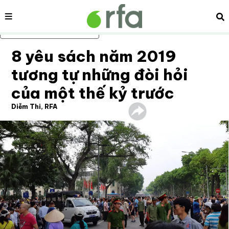
Nội dung
Tì
Bỏ qua nội dung chính
8 yêu sách năm 2019
tương tự những đòi hỏi
của một thế kỷ trước
Diễm Thi, RFA