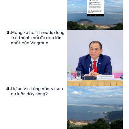
3
.
Mạng xã hội Threads đang
trở thành mối đe dọa lớn
nhất của Vingroup
4
.
Dự án Vin Làng Vân: vì sao
dư luận dậy sóng?