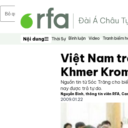
Bỏ qua nội dung chính
Bình luận
Video
Tranh biếm 
Nội dung
Thời Sự
Nội dung
Việt Nam tr
Khmer Kro
Nguồn tin từ Sóc Trăng cho biế
nay được trả tự do.
Nguyễn Bình, thông tín viên RFA, C
2009.01.22