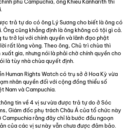
chính phủ Campuchia, ông Khieu Kanharith thì
.
ược trả tự do có ông Lý Sương cho biết là ông có
i. Ông cũng khẳng định là ông không có tội gì cả.
tu trở lại với chính quyền và lãnh đạo phật
lời rất lòng vòng. Theo ông, Chủ trì chùa thì
xuất gia, nhưng nói là phải chờ chính quyền cho
ói là tùy nhà chùa quyết định.
ền Human Rights Watch có trụ sở ở Hoa Kỳ vừa
phạm nhân quyền đối với cộng đồng thiểu số
ệt Nam và Campuchia.
ông tin về 4 vị sư vừa được trả tự do ở Sóc
ms, Giám đốc phụ trách Châu Á của tổ chức này
 ở Campuchia rằng đây chỉ là bước đầu ngoạn
ản của các vị sư này vẫn chưa được đảm bảo.