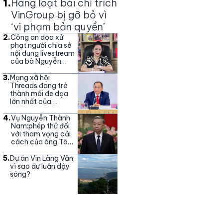
1
.
Hàng loạt bài chỉ trích
VinGroup bị gỡ bỏ vì
‘vi phạm bản quyền’
2
.
Công an dọa xử
phạt người chia sẻ
nội dung livestream
của bà Nguyễn
Phương Hằng
3
.
Mạng xã hội
Threads đang trở
thành mối đe dọa
lớn nhất của
Vingroup
4
.
Vụ Nguyễn Thành
Nam:phép thử đối
với tham vọng cải
cách của ông Tô
Lâm
5
.
Dự án Vin Làng Vân:
vì sao dư luận dậy
sóng?