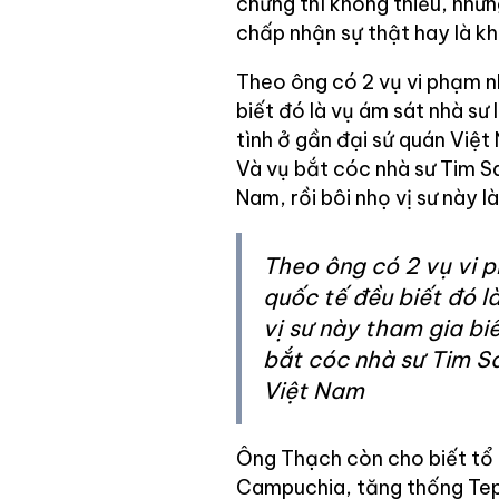
chứng thì không thiếu, như
chấp nhận sự thật hay là k
Theo ông có 2 vụ vi phạm 
biết đó là vụ ám sát nhà sư 
tình ở gần đại sứ quán Việ
Và vụ bắt cóc nhà sư Tim 
Nam, rồi bôi nhọ vị sư này l
Theo ông có 2 vụ vi 
quốc tế đều biết đó l
vị sư này tham gia bi
bắt cóc nhà sư Tim 
Việt Nam
Ông Thạch còn cho biết tổ 
Campuchia, tăng thống Tep