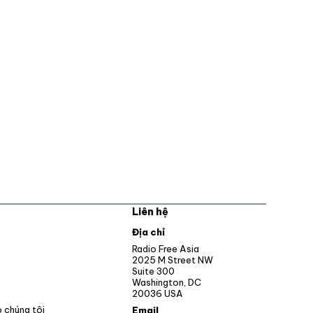
Liên hệ
pens in new window
Địa chỉ
Opens in new window
Radio Free Asia
2025 M Street NW
ens in new window
Suite 300
Washington, DC
Opens in new window
20036 USA
o chúng tôi
Email