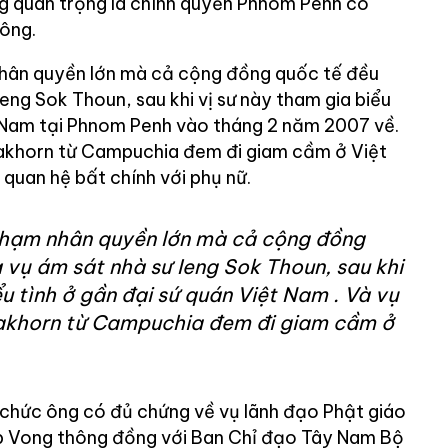
ng quan trọng là chính quyền Phnom Penh có
hông.
nhân quyền lớn mà cả cộng đồng quốc tế đều
Ieng Sok Thoun, sau khi vị sư này tham gia biểu
t Nam tại Phnom Penh vào tháng 2 năm 2007 về.
Sakhorn từ Campuchia đem đi giam cầm ở Việt
à quan hệ bất chính với phụ nữ.
phạm nhân quyền lớn mà cả cộng đồng
à vụ ám sát nhà sư Ieng Sok Thoun, sau khi
ểu tình ở gần đại sứ quán Việt Nam . Và vụ
Sakhorn từ Campuchia đem đi giam cầm ở
chức ông có đủ chứng về vụ lãnh đạo Phật giáo
 Vong thông đồng với Ban Chỉ đạo Tây Nam Bộ