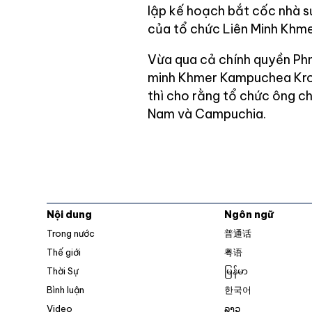
lập kế hoạch bắt cốc nhà s
của tổ chức Liên Minh Khm
Vừa qua cả chính quyền Ph
minh Khmer Kampuchea Krom
thì cho rằng tổ chức ông c
Nam và Campuchia.
Nội dung
Ngôn ngữ
Trong nước
普通话
Thế giới
粤语
Thời Sự
မြန်မာ
Bình luận
한국어
Video
ລາວ