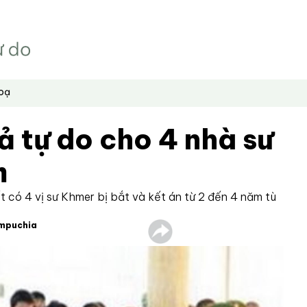
hoạ
ả tự do cho 4 nhà sư
m
t có 4 vị sư Khmer bị bắt và kết án từ 2 đến 4 năm tù
ampuchia