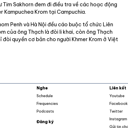
ư Tim Sakhorn đem đi điều tra về các hoạc động
er Kampuchea Krom tại Campuchia.
nom Penh và Hà Nội đều cáo buộc tổ chức Liên
 của ông Thạch là đòi li khai, còn ông Thạch
hỉ đòi quyền cơ bản cho người Khmer Krom ở Việt
Nghe
Liên kết
O
Schedule
Youtube
Frequencies
Facebook
Op
Podcasts
Twitter
Instagram
Đăng ký
Gửi tin ch