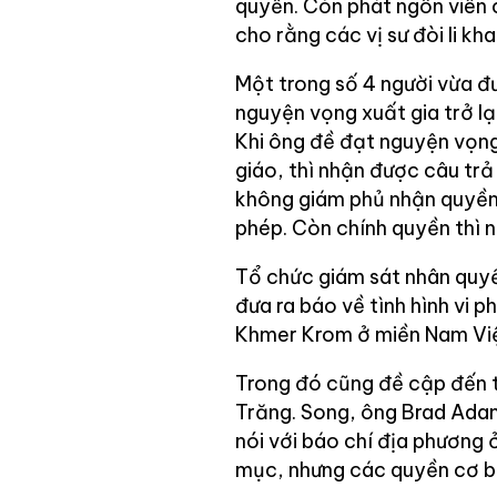
quyền. Còn phát ngôn viên 
cho rằng các vị sư đòi li khai
Một trong số 4 người vừa đ
nguyện vọng xuất gia trở lạ
Khi ông đề đạt nguyện vọng 
giáo, thì nhận được câu trả 
không giám phủ nhận quyền 
phép. Còn chính quyền thì n
Tổ chức giám sát nhân quy
đưa ra báo về tình hình vi 
Khmer Krom ở miền Nam Vi
Trong đó cũng đề cập đến th
Trăng. Song, ông Brad Ada
nói với báo chí địa phương
mục, nhưng các quyền cơ b