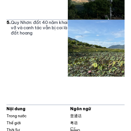
5
.
Quy Nhơn: đất 40 năm khai
vỡ và canh tác vẫn bị coi là
đất hoang
Nội dung
Ngôn ngữ
Trong nước
普通话
Thế giới
粤语
Thời Sự
မြန်မာ