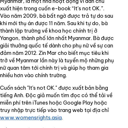
Myanmar, là một nhà hoạt động vì dân chủ
xuất hiện trong cuốn e-book “It’s not OK.”.
Vào năm 2009, bà bất ngờ được trả tự do sau
khi mới thụ án được 11 năm. Sau khi tự do, bà
thành lập trường về khoa học chính trị ở
Yangon, thành phố lớn nhất Myanmar. Bà được
giải thưởng quốc tế dành cho phụ nữ về sự can
đảm năm 2012. Zin Mar cho biết mục tiêu khi
trở về Myanmar lần này là tuyển mộ những phụ
nữ quan tâm tới chính trị và giúp họ tham gia
nhiều hơn vào chính trường.
Cuốn sách "It's not OK." được xuất bản bằng
tiếng Anh. Độc giả muốn tìm đọc có thể tải về
miễn phí trên iTunes hoặc Google Play hoặc
truy nhập trực tiếp vào trang web tại địa chỉ
www.womensrights.asia
.