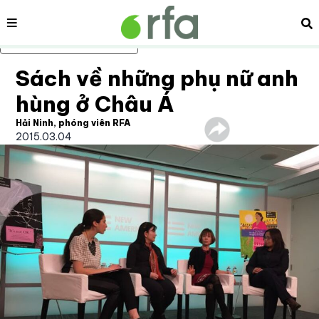
Nội dung
Tì
Bỏ qua nội dung chính
Sách về những phụ nữ anh
hùng ở Châu Á
Hải Ninh, phóng viên RFA
2015.03.04