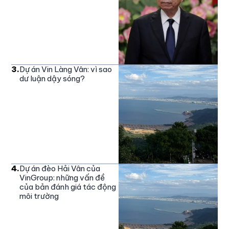
3
.
Dự án Vin Làng Vân: vì sao
dư luận dậy sóng?
4
.
Dự án đèo Hải Vân của
VinGroup: những vấn đề
của bản đánh giá tác động
môi trường