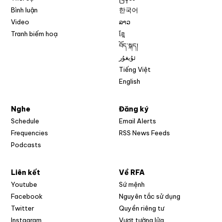
Bình luận
한국어
Video
ລາວ
Tranh biếm hoạ
ខ្មែ
བོད་སྐད།
ئۇيغۇر
Tiếng Việt
English
Nghe
Đăng ký
Schedule
Email Alerts
Opens in new w
Frequencies
RSS News Feeds
Podcasts
Liên kết
Về RFA
Opens in new window
Youtube
Sứ mệnh
Opens in new window
Facebook
Nguyên tắc sử dụng
Opens in new window
Twitter
Quyền riêng tư
Opens in new window
Instagram
Vượt tường lửa