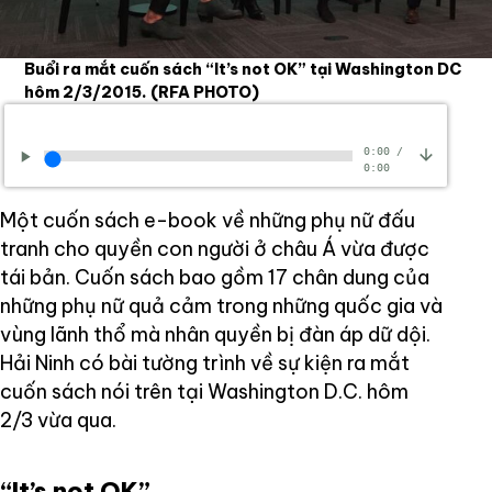
Buổi ra mắt cuốn sách “It’s not OK” tại Washington DC
hôm 2/3/2015.
(RFA PHOTO)
0:00
/
0:00
Một cuốn sách e-book về những phụ nữ đấu
tranh cho quyền con người ở châu Á vừa được
tái bản. Cuốn sách bao gồm 17 chân dung của
những phụ nữ quả cảm trong những quốc gia và
vùng lãnh thổ mà nhân quyền bị đàn áp dữ dội.
Hải Ninh có bài tường trình về sự kiện ra mắt
cuốn sách nói trên tại Washington D.C. hôm
2/3 vừa qua.
“It’s not OK”