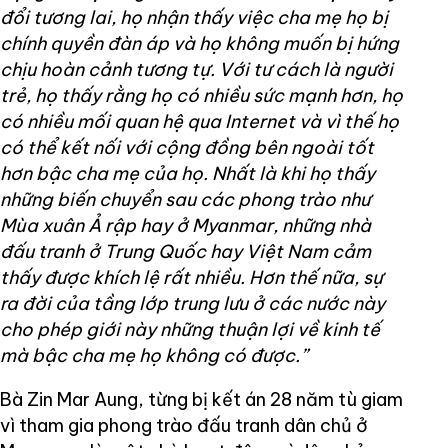
đổi tương lai, họ nhận thấy việc cha mẹ họ bị
chính quyền đàn áp và họ không muốn bị hứng
chịu hoàn cảnh tương tự. Với tư cách là người
trẻ, họ thấy rằng họ có nhiều sức mạnh hơn, họ
có nhiều mối quan hệ qua Internet và vì thế họ
có thể kết nối với cộng đồng bên ngoài tốt
hơn bậc cha mẹ của họ. Nhất là khi họ thấy
những biến chuyển sau các phong trào như
Mùa xuân Ả rập hay ở Myanmar, những nhà
đấu tranh ở Trung Quốc hay Việt Nam cảm
thấy được khích lệ rất nhiều. Hơn thế nữa, sự
ra đời của tầng lớp trung lưu ở các nước này
cho phép giới này những thuận lợi về kinh tế
mà bậc cha mẹ họ không có được.”
Bà Zin Mar Aung, từng bị kết án 28 năm tù giam
vì tham gia phong trào đấu tranh dân chủ ở