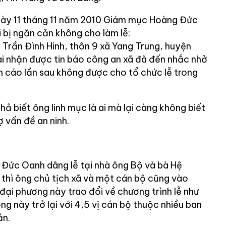
ngày 11 tháng 11 năm 2010 Giám mục Hoàng Đức
 bị ngăn cản không cho làm lễ:
 Trần Đình Hinh, thôn 9 xã Yang Trung, huyện
ài nhận được tin báo công an xã đã đến nhắc nhở
h cáo lần sau không được cho tổ chức lễ trong
hả biết ông linh mục là ai mà lại càng không biết
ợ vấn đề an ninh.
 Đức Oanh dâng lễ tại nhà ông Bộ và bà Hệ
 thì ông chủ tịch xã và một cán bộ cũng vào
 đại phương này trao đổi về chương trình lễ như
ng này trở lại với 4,5 vị cán bộ thuộc nhiều ban
ản.