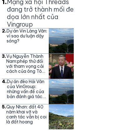
1
.
Mạng xã hội Threads
đang trở thành mối đe
dọa lớn nhất của
Vingroup
2
.
Dự án Vin Làng Vân:
vì sao dư luận dậy
sóng?
3
.
Vụ Nguyễn Thành
Nam:phép thử đối
với tham vọng cải
cách của ông Tô
Lâm
4
.
Dự án đèo Hải Vân
của VinGroup:
những vấn đề của
bản đánh giá tác
động môi trường
5
.
Quy Nhơn: đất 40
năm khai vỡ và
canh tác vẫn bị coi
là đất hoang