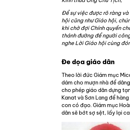
Kính thưa Ông Chủ Tịch,
Để sự việc được rõ ràng và
hội cũng như Giáo hội, chún
khi chờ đợi Chính quyền ch
thánh đường để người công
nghe Lời Giáo hội cùng đón
Đe dọa giáo dân
Theo lời đức Giám mục Mic
dám cho mượn nhà để dâng lễ
cho phép giáo dân dựng tạm
Kanat và Sơn Lang để hàng 
con có đạo. Giám mục Hoàn
dân sẽ bớt sợ sệt, lấy lại 