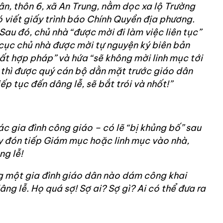
ân, thôn 6, xã An Trung, nằm dọc xa lộ Trường
 viết giấy trình báo Chính Quyền địa phương.
 Sau đó, chủ nhà “được mời đi làm việc liên tục”
cục chủ nhà được mời tự nguyện ký biên bản
bất hợp pháp” và hứa “sẽ không mời linh mục tới
 thì được quý cán bộ dằn mặt trước giáo dân
iếp tục đến dâng lễ, sẽ bắt trói và nhốt!”
ác gia đình công giáo – có lẽ “bị khủng bố” sau
 đón tiếp Giám mục hoặc linh mục vào nhà,
ng lễ!
g một gia đình giáo dân nào dám công khai
ng lễ. Họ quá sợ! Sợ ai? Sợ gì? Ai có thể đưa ra