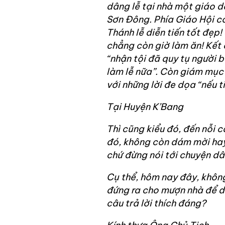
dâng lễ tại nhà một giáo d
Sơn Đông. Phía Giáo Hội có
Thánh lễ diễn tiến tốt đẹp!
chẳng còn giờ làm ăn! Kết 
“nhận tội đã quy tụ người 
làm lễ nữa”. Còn giám mục
với những lời đe dọa “nếu t
Tại Huyện K’Bang
Thì cũng kiểu đó, đến nỗi c
đó, không còn dám mời hay
chứ đừng nói tới chuyện dâ
Cụ thể, hôm nay đây, khôn
đứng ra cho mượn nhà để dâ
câu trả lời thích đáng?