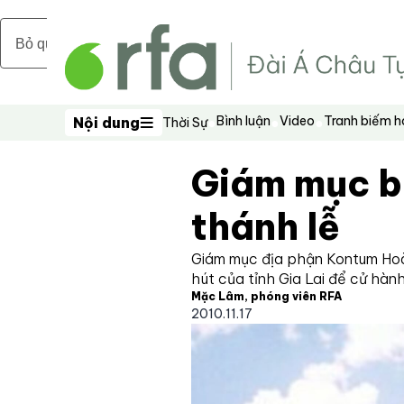
Bỏ qua nội dung chính
Bình luận
Video
Tranh biếm 
Nội dung
Thời Sự
Nội dung
Giám mục bị
thánh lễ
Giám mục địa phận Kontum Hoà
hút của tỉnh Gia Lai để cử hành
Mặc Lâm, phóng viên RFA
2010.11.17