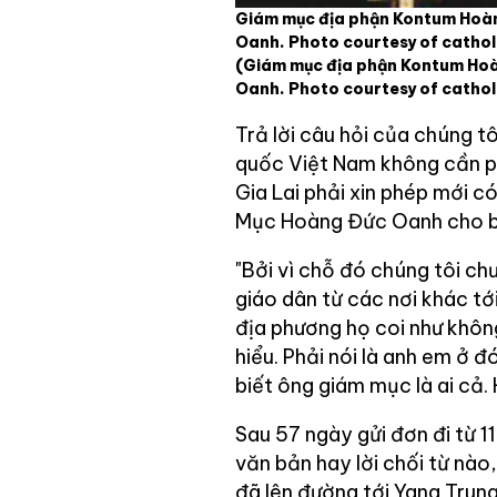
Giám mục địa phận Kontum Hoà
Oanh. Photo courtesy of cathol
(Giám mục địa phận Kontum Ho
Oanh. Photo courtesy of cathol
Trả lời câu hỏi của chúng t
quốc Việt Nam không cần phả
Gia Lai phải xin phép mới 
Mục Hoàng Đức Oanh cho b
"Bởi vì chỗ đó chúng tôi ch
giáo dân từ các nơi khác tớ
địa phương họ coi như không
hiểu. Phải nói là anh em ở đ
biết ông giám mục là ai cả. 
Sau 57 ngày gửi đơn đi từ 1
văn bản hay lời chối từ nà
đã lên đường tới Yang Trung