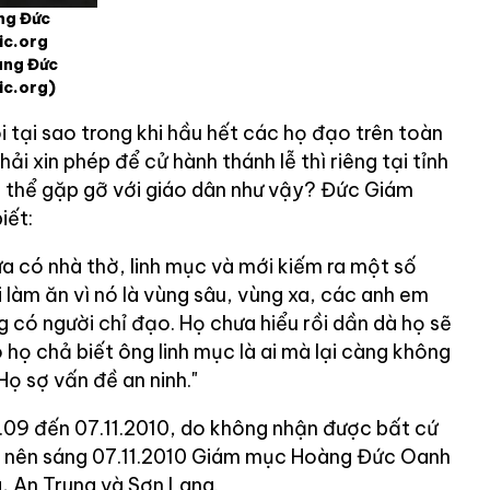
ng Đức
ic.org
àng Đức
ic.org)
ôi tại sao trong khi hầu hết các họ đạo trên toàn
i xin phép để cử hành thánh lễ thì riêng tại tỉnh
có thể gặp gỡ với giáo dân như vậy? Đức Giám
iết:
ưa có nhà thờ, linh mục và mới kiếm ra một số
i làm ăn vì nó là vùng sâu, vùng xa, các anh em
 có người chỉ đạo. Họ chưa hiểu rồi dần dà họ sẽ
ó họ chả biết ông linh mục là ai mà lại càng không
Họ sợ vấn đề an ninh."
1.09 đến 07.11.2010, do không nhận được bất cứ
o, nên sáng 07.11.2010 Giám mục Hoàng Đức Oanh
, An Trung và Sơn Lang.