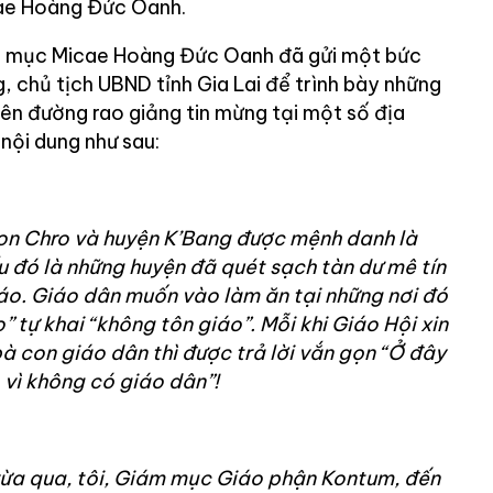
cae Hoàng Đức Oanh.
m mục Micae Hoàng Đức Oanh đã gửi một bức
 chủ tịch UBND tỉnh Gia Lai để trình bày những
rên đường rao giảng tin mừng tại một số địa
 nội dung như sau:
Kon Chro và huyện K’Bang được mệnh danh là
u đó là những huyện đã quét sạch tàn dư mê tín
áo. Giáo dân muốn vào làm ăn tại những nơi đó
 tự khai “không tôn giáo”. Mỗi khi Giáo Hội xin
à con giáo dân thì được trả lời vắn gọn “Ở đây
 vì không có giáo dân”!
ừa qua, tôi, Giám mục Giáo phận Kontum, đến