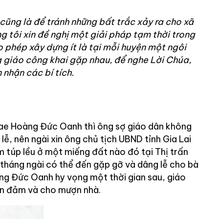
 cũng là để tránh những bất trắc xảy ra cho xã
g tôi xin đề nghị một giải pháp tạm thời trong
o phép xây dựng ít là tại mỗi huyện một ngôi
 giáo công khai gặp nhau, để nghe Lời Chúa,
 nhận các bí tích.
ae Hoàng Đức Oanh thì ông sợ giáo dân không
, nên ngài xin ông chủ tịch UBND tỉnh Gia Lai
 túp lều ở một miếng đất nào đó tại Thị trấn
tháng ngài có thể đến gặp gỡ và dâng lễ cho bà
g Đức Oanh hy vọng một thời gian sau, giáo
can đảm và cho mượn nhà.