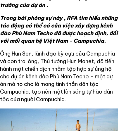
trường
của dự án
.
Trong bài phóng
sự này
, RFA
tìm hiểu
những
tác động
có thể có của
việc
xây dựng
kênh
đào Phù Nam
Techo
đã được hoạch định,
đối
với mối quan hệ Việt Nam
-
Campuchia.
Ông Hun Sen, lãnh đạo kỳ cựu của Campuchia
và con trai ông, Thủ tướng Hun Manet, đã tiến
hành một chiến dịch nhằm tập hợp sự ủng hộ
cho dự án kênh đào Phù Nam Techo – một dự
án mà họ cho là mang tinh thần dân tộc
Campuchia, tạo nên một làn sóng tự hào dân
tộc của người Campuchia.