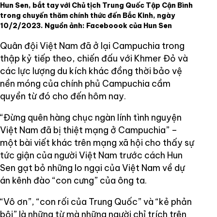
Hun Sen, bắt tay với Chủ tịch Trung Quốc Tập Cận Bình
trong chuyến thăm chính thức đến Bắc Kinh, ngày
10/2/2023. Nguồn ảnh: Faceboook của Hun Sen
Quân đội Việt Nam đã ở lại Campuchia trong
thập kỷ tiếp theo, chiến đấu với Khmer Đỏ và
các lực lượng du kích khác đồng thời bảo vệ
nền móng của chính phủ Campuchia cầm
quyền từ đó cho đến hôm nay.
“Đừng quên hàng chục ngàn lính tình nguyện
Việt Nam đã bị thiệt mạng ở Campuchia” –
một bài viết khác trên mạng xã hội cho thấy sự
tức giận của người Việt Nam trước cách Hun
Sen gạt bỏ những lo ngại của Việt Nam về dự
án kênh đào “con cưng” của ông ta.
“Vô ơn”, “con rối của Trung Quốc” và “kẻ phản
bội” là những từ mà những người chỉ trích trên