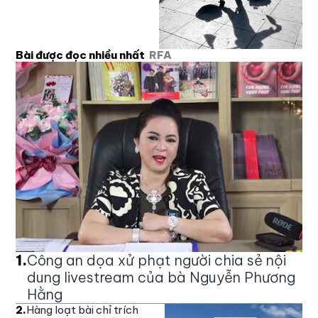
Bài được đọc nhiều nhất
RFA
1
.
Công an dọa xử phạt người chia sẻ nội
dung livestream của bà Nguyễn Phương
Hằng
2
.
Hàng loạt bài chỉ trích