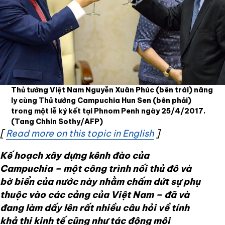
Thủ tướng Việt Nam Nguyễn Xuân Phúc (bên trái) nâng
ly cùng Thủ tướng Campuchia Hun Sen (bên phải)
trong một lễ ký kết tại Phnom Penh ngày 25/4/2017.
(Tang Chhin Sothy/AFP)
[
Read more on this topic in English
Opens in new w
]
Kế hoạch xây dựng kênh
đào của
Campuchia – một công trình
nối thủ đô và
bờ biển
của nước này nhằm
chấm dứt sự phụ
thuộc vào các cảng của Việt Nam
– đã và
đang làm
dấy lên
rất
nhiều câu hỏi về tính
khả thi kinh tế cũng
như
tác động môi