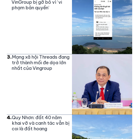
VinGroup bị gỡ bỏ vì ‘vi
phạm bản quyền’
3
.
Mạng xã hội Threads đang
trở thành mối đe dọa lớn
nhất của Vingroup
4
.
Quy Nhơn: đất 40 năm
khai vỡ và canh tác vẫn bị
coi là đất hoang