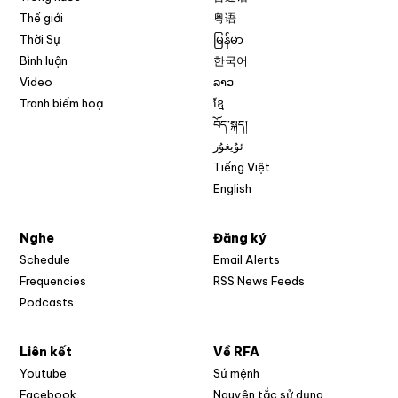
Thế giới
粤语
Thời Sự
မြန်မာ
Bình luận
한국어
Video
ລາວ
Tranh biếm hoạ
ខ្មែ
བོད་སྐད།
ئۇيغۇر
Tiếng Việt
English
Nghe
Đăng ký
Schedule
Email Alerts
Opens in new w
Frequencies
RSS News Feeds
Podcasts
Liên kết
Về RFA
Opens in new window
Youtube
Sứ mệnh
Opens in new window
Facebook
Nguyên tắc sử dụng