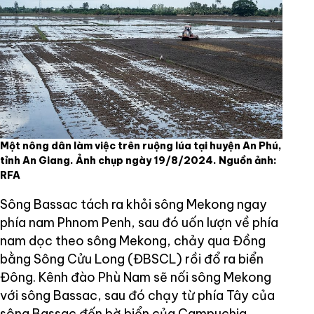
Một nông dân làm việc trên ruộng lúa tại huyện An Phú,
tỉnh An Giang. Ảnh chụp ngày 19/8/2024. Nguồn ảnh:
RFA
Sông Bassac tách ra khỏi sông Mekong ngay
phía nam Phnom Penh, sau đó uốn lượn về phía
nam dọc theo sông Mekong, chảy qua Đồng
bằng Sông Cửu Long (ĐBSCL) rồi đổ ra biển
Đông. Kênh đào Phù Nam sẽ nối sông Mekong
với sông Bassac, sau đó chạy từ phía Tây của
sông Bassac đến bờ biển của Campuchia.