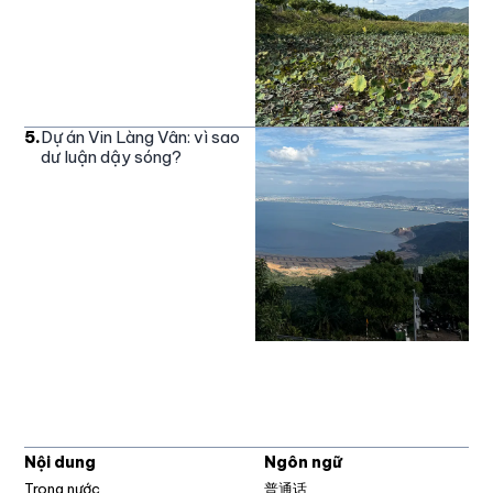
5
.
Dự án Vin Làng Vân: vì sao
dư luận dậy sóng?
Nội dung
Ngôn ngữ
Trong nước
普通话