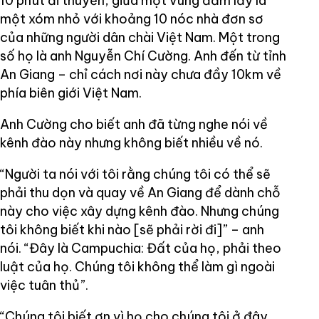
10 phút đi thuyền, giữa một vùng đầm lầy là
một xóm nhỏ với khoảng 10 nóc nhà đơn sơ
của những người dân chài Việt Nam. Một trong
số họ là anh Nguyễn Chí Cường. Anh đến từ tỉnh
An Giang – chỉ cách nơi này chưa đầy 10km về
phía biên giới Việt Nam.
Anh Cường cho biết anh đã từng nghe nói về
kênh đào này nhưng không biết nhiều về nó.
“Người ta nói với tôi rằng chúng tôi có thể sẽ
phải thu dọn và quay về An Giang để dành chỗ
này cho việc xây dựng kênh đào. Nhưng chúng
tôi không biết khi nào [sẽ phải rời đi]” – anh
nói. “Đây là Campuchia: Đất của họ, phải theo
luật của họ. Chúng tôi không thể làm gì ngoài
việc tuân thủ”.
“Chúng tôi biết ơn vì họ cho chúng tôi ở đây