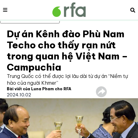
Nội dung
Tì
Bỏ qua nội dung chính
Dự án Kênh đào Phù Nam
Techo cho thấy rạn nứt
trong quan hệ Việt Nam –
Campuchia
Trung Quốc có thể được lợi lâu dài từ dự án “Niềm tự
hào của người Khmer”
Bài viết của Luna Pham cho RFA
2024.10.02