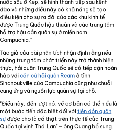
nước sâu ở Kep, sẽ hình thành tiếp sau kênh
đào và những điều này có khả năng sẽ tạo
điều kiện cho sự ra đời của các khu kinh tế
được Trung Quốc hậu thuẫn và các trung tâm
hỗ trợ hậu cần quân sự ở miền nam
Campuchia.”
Tác giả của bài phân tích nhận định rằng nếu
những trung tâm phát triển này trở thành hiện
thực, hải quân Trung Quốc sẽ có tiếp cận hoàn
hảo với
căn cứ hải quân Ream
ở tỉnh
Sihanoukville của Campuchia cũng như chuỗi
cung ứng và nguồn lực quân sự tại chỗ.
"Điều này, đến lượt nó, về cơ bản có thể hiểu là
một bước tiến đặc biệt đối với
tiền đồn quân
sự
được cho là có thật trên thực tế của Trung
Quốc tại vịnh Thái Lan" – ông Quang bổ sung.