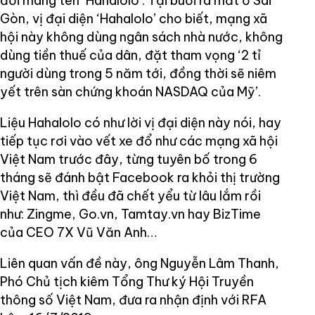
đời mang tên ‘Hahalolo’. Tại buổi ra mắt ở Sài
Gòn, vị đại diện ‘Hahalolo’ cho biết, mạng xã
hội này không dùng ngân sách nhà nước, không
dùng tiền thuế của dân, đặt tham vọng ‘2 tỉ
người dùng trong 5 năm tới, đồng thời sẽ niêm
yết trên sàn chứng khoán NASDAQ của Mỹ’.
Liệu Hahalolo có như lời vị đại diện này nói, hay
tiếp tục rơi vào vết xe đổ như các mạng xã hội
Việt Nam trước đây, từng tuyên bố trong 6
tháng sẽ đánh bật Facebook ra khỏi thị trường
Việt Nam, thì đều đã chết yểu từ lâu lắm rồi
như: Zingme, Go.vn, Tamtay.vn hay BizTime
của CEO 7X Vũ Văn Anh…
Liên quan vấn đề này, ông Nguyễn Lâm Thanh,
Phó Chủ tịch kiêm Tổng Thư ký Hội Truyền
thông số Việt Nam, đưa ra nhận định với RFA