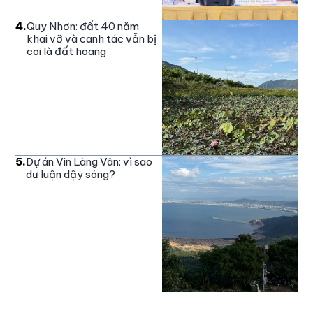
4
.
Quy Nhơn: đất 40 năm
khai vỡ và canh tác vẫn bị
coi là đất hoang
5
.
Dự án Vin Làng Vân: vì sao
dư luận dậy sóng?