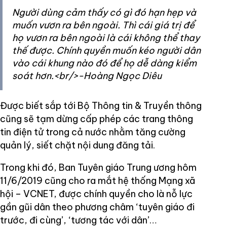
Người dùng cảm thấy có gì đó hạn hẹp và
muốn vươn ra bên ngoài. Thì cái giá trị để
họ vươn ra bên ngoài là cái không thể thay
thế được. Chính quyền muốn kéo người dân
vào cái khung nào đó để họ dễ dàng kiểm
soát hơn.<br/>-Hoàng Ngọc Diêu
Được biết sắp tới Bộ Thông tin & Truyền thông
cũng sẽ tạm dừng cấp phép các trang thông
tin điện tử trong cả nước nhằm tăng cường
quản lý, siết chặt nội dung đăng tải.
Trong khi đó, Ban Tuyên giáo Trung ương hôm
11/6/2019 cũng cho ra mắt hệ thống Mạng xã
hội – VCNET, được chính quyền cho là nỗ lực
gần gũi dân theo phương châm ‘tuyên giáo đi
trước, đi cùng’, ‘tương tác với dân’…