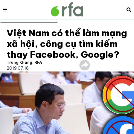
Nội dung
Tì
Bỏ qua nội dung chính
Việt Nam có thể làm mạng
xã hội, công cụ tìm kiếm
thay Facebook, Google?
Trung Khang, RFA
2019.07.16