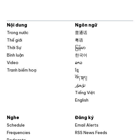
Nội dung
Ngôn ngữ
Trong nước
普通话
Thế giới
粤语
Thời Sự
မြန်မာ
Bình luận
한국어
Video
ລາວ
Tranh biếm hoạ
ខ្មែ
བོད་སྐད།
ئۇيغۇر
Tiếng Việt
English
Nghe
Đăng ký
Schedule
Email Alerts
Opens in new w
Frequencies
RSS News Feeds
Podcasts