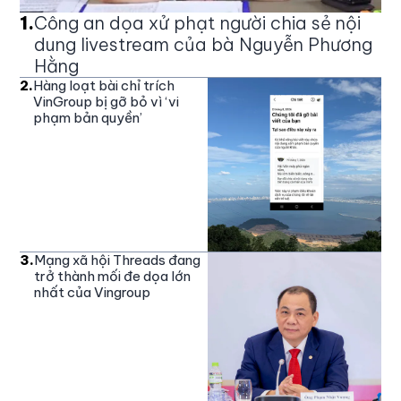
1
.
Công an dọa xử phạt người chia sẻ nội
dung livestream của bà Nguyễn Phương
Hằng
2
.
Hàng loạt bài chỉ trích
VinGroup bị gỡ bỏ vì ‘vi
phạm bản quyền’
3
.
Mạng xã hội Threads đang
trở thành mối đe dọa lớn
nhất của Vingroup