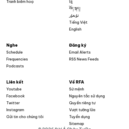
Tranh biếm hoạ
ខ្មែ
བོད་སྐད།
ئۇيغۇر
Tiếng Việt
English
Nghe
Đăng ký
Schedule
Email Alerts
Opens in new w
Frequencies
RSS News Feeds
Podcasts
Liên kết
Về RFA
Opens in new window
Youtube
Sứ mệnh
Opens in new window
Facebook
Nguyên tắc sử dụng
Opens in new window
Twitter
Quyền riêng tư
Opens in new window
Instagram
Vượt tường lửa
Opens in new window
Gửi tin cho chúng tôi
Tuyển dụng
Opens in new window
Sitemap