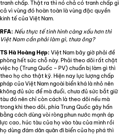
tranh chấp. Thật ra thì nó chả có tranh chấp gì
cả vì vùng đó hoàn toàn là vùng đặc quyền
kinh tế của Việt Nam.
RFA:
Nếu thực tế tình hình càng xấu hơn thì
Việt Nam cần phải làm gì, thưa ông?
TS Hà Hoàng Hợp:
Việt Nam bây giờ phải đề
phòng hết sức chỗ này. Phải theo dõi rất chặt
việc họ (Trung Quốc – PV) chuẩn bị làm gì thì
theo họ cho thật kỹ. Hiện nay lực lượng chấp
pháp của Việt Nam ngoài biển khá là nhỏ nên
không đủ sức để mà đuổi, chưa đủ sức bắt giữ
tàu đó nên chỉ còn cách là theo dõi nếu mà
trong khi theo dõi, phía Trung Quốc gây hấn
bằng cách dùng vòi ròng phun nước mạnh áp
lực cao, húc tàu của họ vào tàu của mình rồi
họ dùng đám dân quân đi biển của họ phá thì