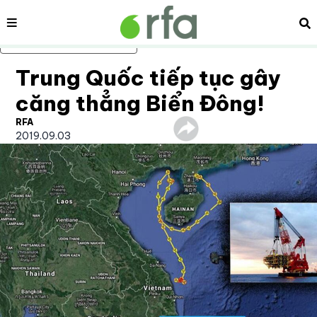
Nội dung
Tì
Bỏ qua nội dung chính
Trung Quốc tiếp tục gây
căng thẳng Biển Đông!
RFA
2019.09.03