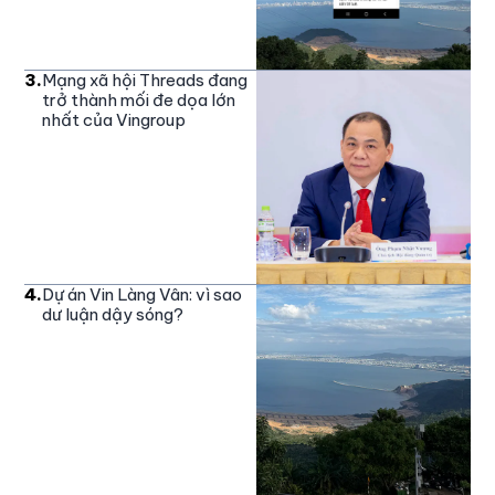
3
.
Mạng xã hội Threads đang
trở thành mối đe dọa lớn
nhất của Vingroup
4
.
Dự án Vin Làng Vân: vì sao
dư luận dậy sóng?