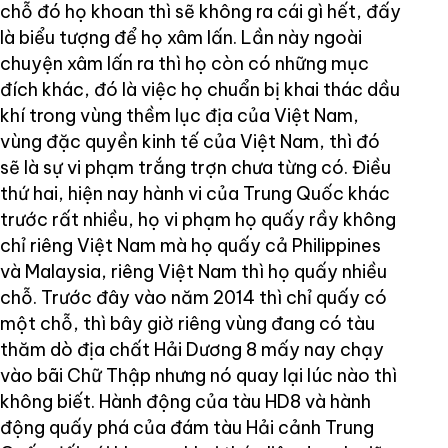
chỗ đó họ khoan thì sẽ không ra cái gì hết, đấy
là biểu tượng để họ xâm lấn. Lần này ngoài
chuyện xâm lấn ra thì họ còn có những mục
đích khác, đó là việc họ chuẩn bị khai thác dầu
khí trong vùng thềm lục địa của Việt Nam,
vùng đặc quyền kinh tế của Việt Nam, thì đó
sẽ là sự vi phạm trắng trợn chưa từng có. Điều
thứ hai, hiện nay hành vi của Trung Quốc khác
trước rất nhiều, họ vi phạm họ quấy rầy không
chỉ riêng Việt Nam mà họ quấy cả Philippines
và Malaysia, riêng Việt Nam thì họ quấy nhiều
chỗ. Trước đây vào năm 2014 thì chỉ quấy có
một chỗ, thì bây giờ riêng vùng đang có tàu
thăm dò địa chất Hải Dương 8 mấy nay chạy
vào bãi Chữ Thập nhưng nó quay lại lúc nào thì
không biết. Hành động của tàu HD8 và hành
động quấy phá của đám tàu Hải cảnh Trung