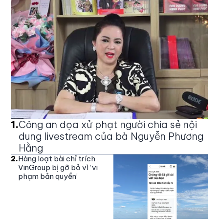
1
.
Công an dọa xử phạt người chia sẻ nội
dung livestream của bà Nguyễn Phương
Hằng
2
.
Hàng loạt bài chỉ trích
VinGroup bị gỡ bỏ vì ‘vi
phạm bản quyền’