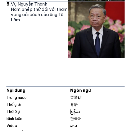
5
.
Vụ Nguyễn Thành
Nam:phép thử đối với tham
vọng cải cách của ông Tô
Lâm
Nội dung
Ngôn ngữ
Trong nước
普通话
Thế giới
粤语
Thời Sự
မြန်မာ
Bình luận
한국어
Video
ລາວ