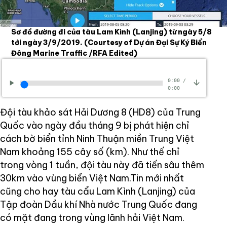
Sơ đồ đường đi của tàu Lam Kình (Lanjing) từ ngày 5/8
tới ngày 3/9/2019.
(Courtesy of Dự án Đại Sự Ký Biển
Đông Marine Traffic /RFA Edited)
0:00
/
0:00
Đội tàu khảo sát Hải Dương 8 (HD8) của Trung
Quốc vào ngày đầu tháng 9 bị phát hiện chỉ
cách bờ biển tỉnh Ninh Thuận miền Trung Việt
Nam khoảng 155 cây số (km). Như thế chỉ
trong vòng 1 tuần, đội tàu này đã tiến sâu thêm
30km vào vùng biển Việt Nam.Tin mới nhất
cũng cho hay tàu cẩu Lam Kình (Lanjing) của
Tập đoàn Dầu khí Nhà nước Trung Quốc đang
có mặt đang trong vùng lãnh hải Việt Nam.