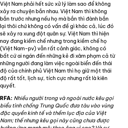
Việt Nam phải hết sức xử lý làm sao để không
xảy ra chuyện bắn nhau. Việt Nam thì không
bắn trước nhưng nếu họ mà bắn thì đành bắn
lại thôi chứ không có vấn đề gì khác cả, lúc đó
sẽ xảy ra xung đột quân sự. Việt Nam thì hiện
nay đang kiềm chế nhưng trong kiềm chế họ
(Việt Nam-pv) vẫn rất cảnh giác, không có
bất cứ ai ngán đến những kẻ đi xâm phạm cả từ
những người đang làm việc ngoài biển đến thái
độ của chính phủ Việt Nam thì họ giữ một thái
độ rất tốt, lịch sự, tích cực nhưng rất là kiên
quyết.
RFA:
Nhiều người trong và ngoài nước kêu gọi
biểu tình chống Trung Quốc đưa tàu vào vùng
đặc quyền kinh tế và thềm lục địa của Việt
Nam; thế nhưng kêu gọi này cũng chưa được
hưởng ứng mạnh mẽ; theo ông vì sao? Và sự