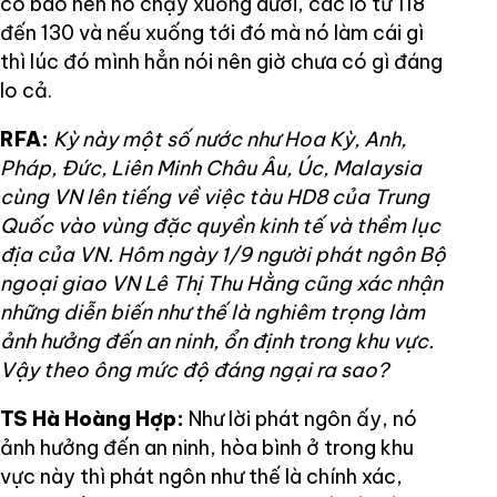
có bão nên nó chạy xuống dưới, các lô từ 118
đến 130 và nếu xuống tới đó mà nó làm cái gì
thì lúc đó mình hẳn nói nên giờ chưa có gì đáng
lo cả.
RFA:
Kỳ này một số nước như Hoa Kỳ, Anh,
Pháp, Đức, Liên Minh Châu Âu, Úc, Malaysia
cùng VN lên tiếng về việc tàu HD8 của Trung
Quốc vào vùng đặc quyền kinh tế và thềm lục
địa của VN. Hôm ngày 1/9 người phát ngôn Bộ
ngoại giao VN Lê Thị Thu Hằng cũng xác nhận
những diễn biến như thế là nghiêm trọng làm
ảnh hưởng đến an ninh, ổn định trong khu vực.
Vậy theo ông mức độ đáng ngại ra sao?
TS Hà Hoàng Hợp:
Như lời phát ngôn ấy, nó
ảnh hưởng đến an ninh, hòa bình ở trong khu
vực này thì phát ngôn như thế là chính xác,